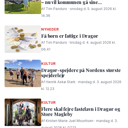
– nu vil kommunen gå sine
procedurer efter
Af Tim Panduro · onsdag d. 5. august 2026 kl.
14.36
NYHEDER
Få børn er fattige i Dragør
Af Tim Panduro · tirsdag d. 4. august 2026 kl.
06.41
KULTUR
Dragør-spejdere på Nordens største
spejderlejr
Af Henrik Askø Stark · mandag d. 3. august 2026
kl. 12.23
KULTUR
Flere skal fejre fastelavn i Dragør og
Store Magleby
Af Kirsten Marie Juel Mouritsen · mandag d. 3.
august 2026 kl. 07.13