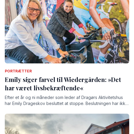
PORTRÆTTER
Emily siger farvel til Wiedergården: »Det
har været livsbekræftende«
Efter et år og ni måneder som leder af Dragørs Aktivitetshus
har Emily Drageskov besluttet at stoppe. Beslutningen har ikke
været nem, understreger hun, for tiden på Wiedergården har
givet hende både store oplevelser og stærke relationer.