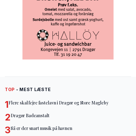
TOP
- MEST LÆSTE
1
Flere skal fejre fastelavn i Dragør og Store Magleby
2
Dragør Badeanstalt
3
Så er der snart musik på havnen