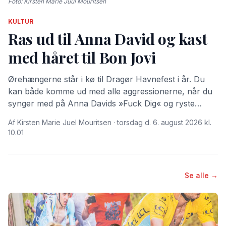
Foto: Kirsten Marie Juul Mouritsen
KULTUR
Ras ud til Anna David og kast
med håret til Bon Jovi
Ørehængerne står i kø til Dragør Havnefest i år. Du
kan både komme ud med alle aggressionerne, når du
synger med på Anna Davids »Fuck Dig« og ryste
lokker og luftguitar til Bonjovi, danse med Wafande
Af Kirsten Marie Juel Mouritsen · torsdag d. 6. august 2026 kl.
eller drømme dig tilbage med Bryan Adams Summer
10.01
of 69.
Se alle →