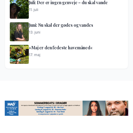
Juli: Der er ingen genveje – du skal vande
11. juli
Juni: Nu skal der gødes og vandes
13. juni
»Maj er den fedeste havemåned«
17. maj