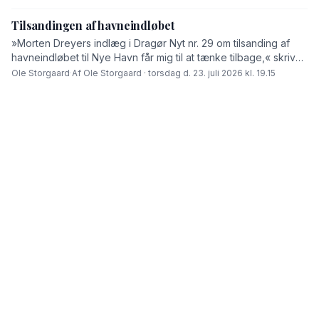
Tilsandingen af havneindløbet
»Morten Dreyers indlæg i Dragør Nyt nr. 29 om tilsanding af
havneindløbet til Nye Havn får mig til at tænke tilbage,« skriver
Ole Storgaard i dette debatindlæg.
Ole Storgaard
·
Af Ole Storgaard · torsdag d. 23. juli 2026 kl. 19.15