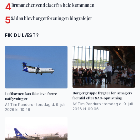
4
Brummehenvendelser fra hele kommunen
5
Sådan blev borgerforeningen biografejer
FIK DU LÆST?
Borgergruppe frygter for Amagers
Lufthavnen kan ikke love færre
fremtid efter SAS-oprustning
natflyvninger
Af Tim Panduro · torsdag d. 9. juli
Af Tim Panduro · torsdag d. 9. juli
2026 kl. 09.06
2026 kl. 10.46