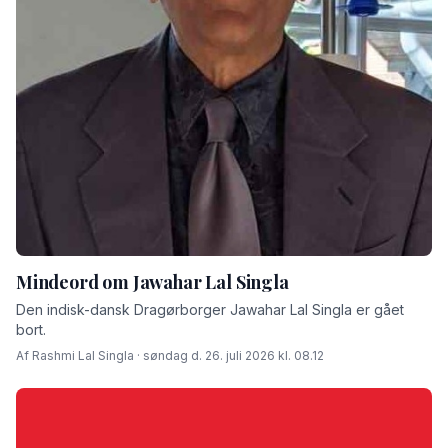
Mindeord om Jawahar Lal Singla
Den indisk-dansk Dragørborger Jawahar Lal Singla er gået
bort.
Af Rashmi Lal Singla · søndag d. 26. juli 2026 kl. 08.12