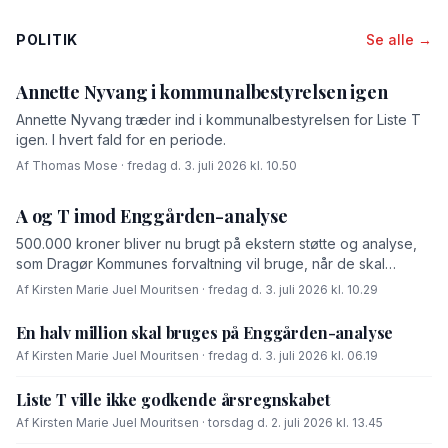
POLITIK
Se alle →
Annette Nyvang i kommunalbestyrelsen igen
Annette Nyvang træder ind i kommunalbestyrelsen for Liste T
igen. I hvert fald for en periode.
Af Thomas Mose · fredag d. 3. juli 2026 kl. 10.50
A og T imod Enggården-analyse
500.000 kroner bliver nu brugt på ekstern støtte og analyse,
som Dragør Kommunes forvaltning vil bruge, når de skal
forhandle med OK-fonden om en driftsoverenskomst for
Af Kirsten Marie Juel Mouritsen · fredag d. 3. juli 2026 kl. 10.29
Enggården.
En halv million skal bruges på Enggården-analyse
Af Kirsten Marie Juel Mouritsen · fredag d. 3. juli 2026 kl. 06.19
Liste T ville ikke godkende årsregnskabet
Af Kirsten Marie Juel Mouritsen · torsdag d. 2. juli 2026 kl. 13.45