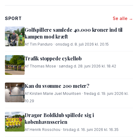
SPORT
Se alle →
Golfspillere samlede 40.000 kroner ind til
kampen mod kræft
Af Tim Panduro · onsdag d. 8. juli 2026 kl. 20.15
Trafik stoppede cykelløb
Af Thomas Mose · søndag d. 28. juni 2026 kl. 18.42
Kan du svømme 200 meter?
Af Kirsten Marie Juel Mouritsen · fredag d. 19. juni 2026 kl.
10.29
Dragør Boldklub spillede sig i
københavnsserien
Af Henrik Rosschou · tirsdag d. 16. juni 2026 kl. 16.35