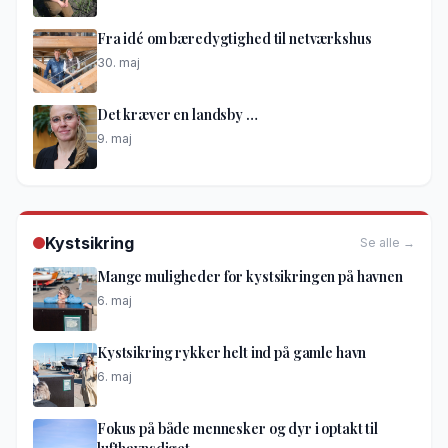
Fra idé om bæredygtighed til netværkshus
30. maj
Det kræver en landsby …
9. maj
Kystsikring
Se alle →
Mange muligheder for kystsikringen på havnen
6. maj
Kystsikring rykker helt ind på gamle havn
6. maj
Fokus på både mennesker og dyr i optakt til