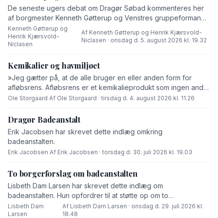
De seneste ugers debat om Dragør Søbad kommenteres her
af borgmester Kenneth Gøtterup og Venstres gruppeformand
Henrik Kjærsvold-Niclasen.
Kenneth Gøtterup og
Af Kenneth Gøtterup og Henrik Kjærsvold-
Henrik Kjærsvold-
·
Niclasen · onsdag d. 5. august 2026 kl. 19.32
Niclasen
Kemikalier og havmiljøet
»Jeg gætter på, at de alle bruger en eller anden form for
afløbsrens. Afløbsrens er et kemikalieprodukt som ingen andre
end fabrikanten ved hvad består af,« skriver Ole Storgaard i
Ole Storgaard
·
Af Ole Storgaard · tirsdag d. 4. august 2026 kl. 11.26
dette debatindlæg om forurening.
Dragør Badeanstalt
Erik Jacobsen har skrevet dette indlæg omkring
badeanstalten.
Erik Jacobsen
·
Af Erik Jacobsen · torsdag d. 30. juli 2026 kl. 19.03
To borgerforslag om badeanstalten
Lisbeth Dam Larsen har skrevet dette indlæg om
badeanstalten. Hun opfordrer til at støtte op om to
borgerforslag.
Lisbeth Dam
Af Lisbeth Dam Larsen · onsdag d. 29. juli 2026 kl.
·
Larsen
18.48