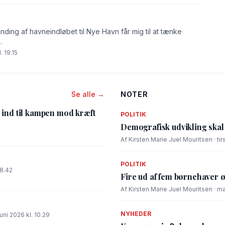
nding af havneindløbet til Nye Havn får mig til at tænke
.
. 19.15
Se alle →
NOTER
 ind til kampen mod kræft
POLITIK
5
Demografisk udvikling ska
Af Kirsten Marie Juel Mouritsen · tir
POLITIK
18.42
Fire ud af fem børnehaver 
Af Kirsten Marie Juel Mouritsen · ma
NYHEDER
uni 2026 kl. 10.29