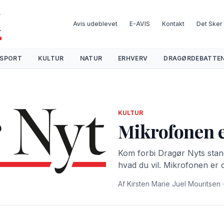
Avis udeblevet
E-AVIS
Kontakt
Det Sker
SPORT
KULTUR
NATUR
ERHVERV
DRAGØRDEBATTE
KULTUR
Mikrofonen e
Kom forbi Dragør Nyts stand t
hvad du vil. Mikrofonen er d
Af Kirsten Marie Juel Mouritsen ·