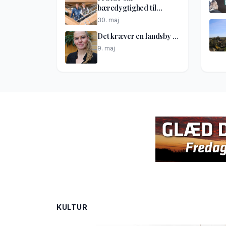
bæredygtighed til
netværkshus
30. maj
Det kræver en landsby …
9. maj
KULTUR