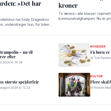
ården: »Det har
kroner
To lærere i alle klasser i børneh
kommunalvalgkampen. Nu er pris
ivitetshus har Emily Drageskov
em, understreger hun, for tiden
elser og stærke relationer.
NYHEDER
rampolin – nu vil
Få børn er 
er efter
Af Tim Panduro
t 2026 kl. 14.36
KULTUR
 største spejderlejr
Flere skal 
 august 2026 kl. 12.23
Af Kirsten Mar