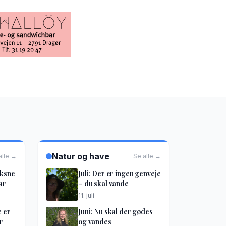
Natur og have
alle →
Se alle →
oksne
Juli: Der er ingen genveje
ar
– du skal vande
11. juli
e er
Juni: Nu skal der gødes
r
og vandes