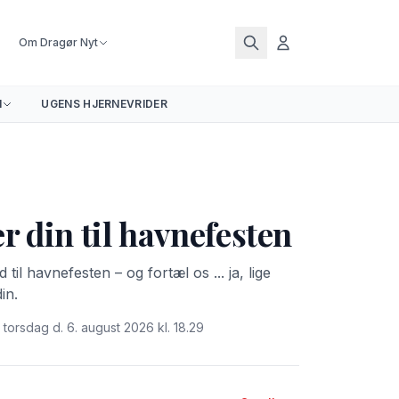
Om Dragør Nyt
N
UGENS HJERNEVRIDER
r din til havnefesten
il havnefesten – og fortæl os ... ja, lige
in.
 torsdag d. 6. august 2026 kl. 18.29