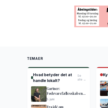
TEMAER
Hvad betyder det at
Ky
Se
alle →
handle lokalt?
Gartner:
Fødevarefællesskab en
god idé
5. juni
Fra idé om