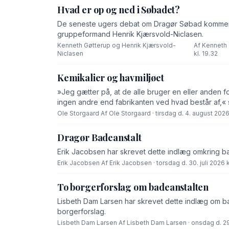
Hvad er op og ned i Søbadet?
De seneste ugers debat om Dragør Søbad komment
gruppeformand Henrik Kjærsvold-Niclasen.
Kenneth Gøtterup og Henrik Kjærsvold-
Af Kenneth 
·
Niclasen
kl. 19.32
Kemikalier og havmiljøet
»Jeg gætter på, at de alle bruger en eller anden f
ingen andre end fabrikanten ved hvad består af,« 
Ole Storgaard
·
Af Ole Storgaard · tirsdag d. 4. august 2026 
Dragør Badeanstalt
Erik Jacobsen har skrevet dette indlæg omkring b
Erik Jacobsen
·
Af Erik Jacobsen · torsdag d. 30. juli 2026 k
To borgerforslag om badeanstalten
Lisbeth Dam Larsen har skrevet dette indlæg om bad
borgerforslag.
Lisbeth Dam Larsen
·
Af Lisbeth Dam Larsen · onsdag d. 29.