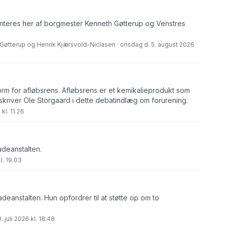
eres her af borgmester Kenneth Gøtterup og Venstres
Gøtterup og Henrik Kjærsvold-Niclasen · onsdag d. 5. august 2026
orm for afløbsrens. Afløbsrens er et kemikalieprodukt som
skriver Ole Storgaard i dette debatindlæg om forurening.
kl. 11.26
adeanstalten.
l. 19.03
eanstalten. Hun opfordrer til at støtte op om to
 juli 2026 kl. 18.48