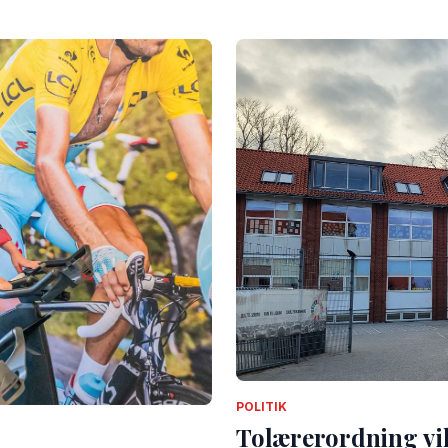
POLITIK
Tolærerordning vil