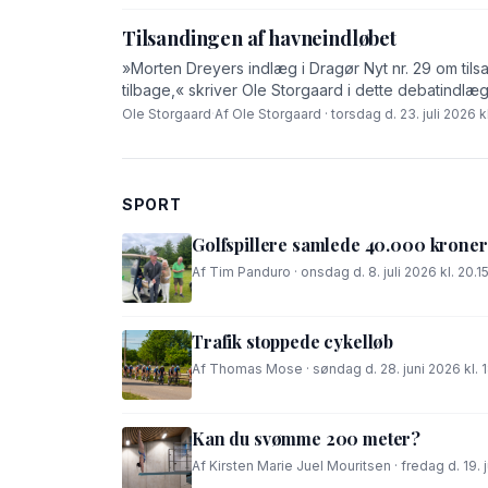
Tilsandingen af havneindløbet
»Morten Dreyers indlæg i Dragør Nyt nr. 29 om tilsa
tilbage,« skriver Ole Storgaard i dette debatindlæg
Ole Storgaard
·
Af Ole Storgaard · torsdag d. 23. juli 2026 kl
SPORT
Golfspillere samlede 40.000 kroner
Af Tim Panduro · onsdag d. 8. juli 2026 kl. 20.1
Trafik stoppede cykelløb
Af Thomas Mose · søndag d. 28. juni 2026 kl. 
Kan du svømme 200 meter?
Af Kirsten Marie Juel Mouritsen · fredag d. 19. j