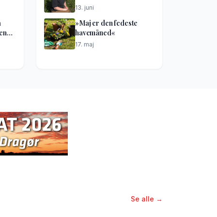
13. juni
å
»Maj er den fedeste
kene
havemåned«
17. maj
Se alle →