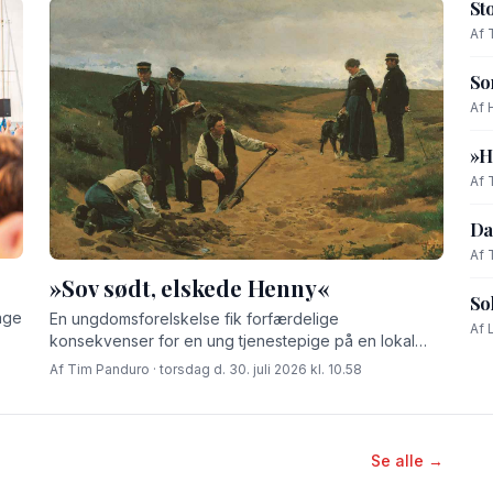
St
Af 
So
Af 
»H
Af 
Da
Af 
»Sov sødt, elskede Henny«
So
age
En ungdomsforelskelse fik forfærdelige
Af 
konsekvenser for en ung tjenestepige på en lokal
gård for godt 100 år siden.
Af Tim Panduro · torsdag d. 30. juli 2026 kl. 10.58
Se alle →