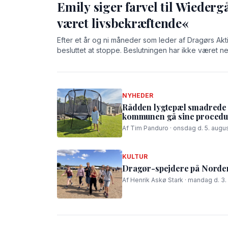
Emily siger farvel til Wiederg
været livsbekræftende«
Efter et år og ni måneder som leder af Dragørs Akt
besluttet at stoppe. Beslutningen har ikke været n
på Wiedergården har givet hende både store oplev
NYHEDER
Rådden lygtepæl smadrede t
kommunen gå sine procedur
Af Tim Panduro · onsdag d. 5. augus
KULTUR
Dragør-spejdere på Nordens
Af Henrik Askø Stark · mandag d. 3.