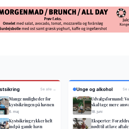
stsikring
Unge og alkohol
Se alle →
Se 
Mange muligheder for
Udvalgsformand: V
kystsikringen på havnen
skal tage mere ansv
6. maj
18. juni
Kystsikring rykker helt
Eksperter: Forældr
ind på gamle havn
nødt til at lave aftale