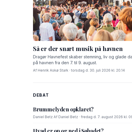
Så er der snart musik på havnen
Dragør Havnefest skaber stemning, liv og glade d
på havnen fra den 7. til 9. august.
Af Henrik Askø Stark · torsdag d. 30. juli 2026 kl. 20.14
DEBAT
Brummelyden opklaret?
Daniel Betz
·
Af Daniel Betz · fredag d. 7. august 2026 kl. 0
Hvad er op og ned i Søbadet?