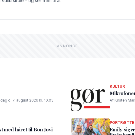
Kulturskole – og ser frem til at
KULTUR
Mikrofonen 
edag d. 7. august 2026 kl. 10.03
Af Kirsten Mar
PORTRÆTTE
t med håret til Bon Jovi
Emily siger
livsbekræf