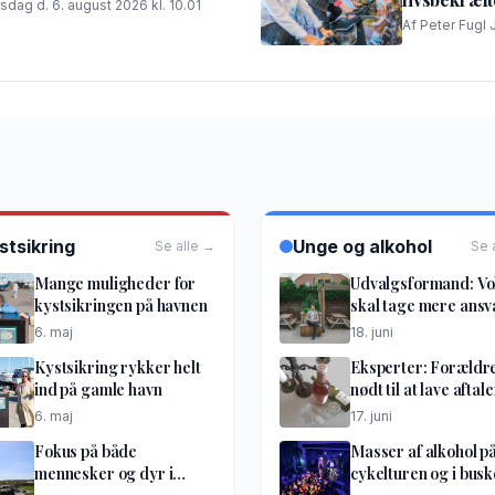
rsdag d. 6. august 2026 kl. 10.01
Af Peter Fugl 
stsikring
Unge og alkohol
Se alle →
Se 
Mange muligheder for
Udvalgsformand: V
kystsikringen på havnen
skal tage mere ansv
6. maj
18. juni
Kystsikring rykker helt
Eksperter: Forældr
ind på gamle havn
nødt til at lave aftale
6. maj
17. juni
Fokus på både
Masser af alkohol p
mennesker og dyr i
cykelturen og i bus