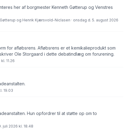
eres her af borgmester Kenneth Gøtterup og Venstres
Gøtterup og Henrik Kjærsvold-Niclasen · onsdag d. 5. august 2026
orm for afløbsrens. Afløbsrens er et kemikalieprodukt som
skriver Ole Storgaard i dette debatindlæg om forurening.
kl. 11.26
adeanstalten.
l. 19.03
eanstalten. Hun opfordrer til at støtte op om to
 juli 2026 kl. 18.48