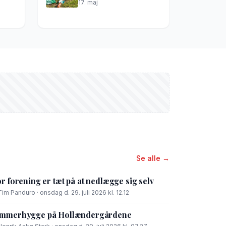
17. maj
Se alle →
or forening er tæt på at nedlægge sig selv
Tim Panduro · onsdag d. 29. juli 2026 kl. 12.12
mmerhygge på Hollændergårdene