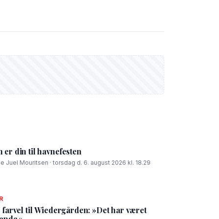
er din til havnefesten
ie Juel Mouritsen · torsdag d. 6. august 2026 kl. 18.29
R
 farvel til Wiedergården: »Det har været
tende«