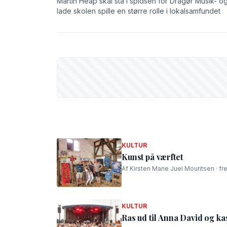
Martin Heap skal stå i spidsen for Dragør Musik- og 
lade skolen spille en større rolle i lokalsamfundet
KULTUR
Kunst på værftet
Af Kirsten Marie Juel Mouritsen · fr
KULTUR
Ras ud til Anna David og kas