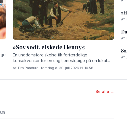
Af 
»H
Af 
Da
Af 
»Sov sødt, elskede Henny«
So
age
En ungdomsforelskelse fik forfærdelige
Af 
konsekvenser for en ung tjenestepige på en lokal
gård for godt 100 år siden.
Af Tim Panduro · torsdag d. 30. juli 2026 kl. 10.58
Se alle →
9.18