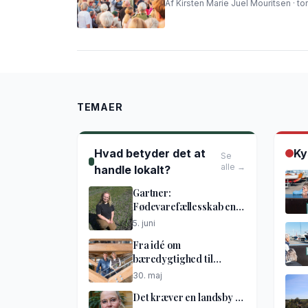
Af Kirsten Marie Juel Mouritsen · to
TEMAER
Hvad betyder det at
Ky
Se
alle →
handle lokalt?
Gartner:
Fødevarefællesskab en
god idé
5. juni
Fra idé om
bæredygtighed til
netværkshus
30. maj
Det kræver en landsby …