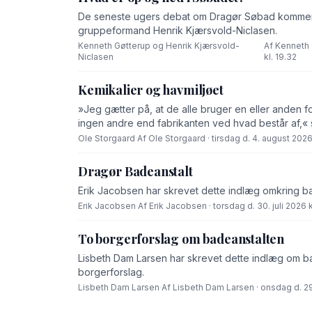
De seneste ugers debat om Dragør Søbad komment
gruppeformand Henrik Kjærsvold-Niclasen.
Kenneth Gøtterup og Henrik Kjærsvold-
Af Kenneth 
·
Niclasen
kl. 19.32
Kemikalier og havmiljøet
»Jeg gætter på, at de alle bruger en eller anden f
ingen andre end fabrikanten ved hvad består af,« 
Ole Storgaard
·
Af Ole Storgaard · tirsdag d. 4. august 2026 
Dragør Badeanstalt
Erik Jacobsen har skrevet dette indlæg omkring b
Erik Jacobsen
·
Af Erik Jacobsen · torsdag d. 30. juli 2026 k
To borgerforslag om badeanstalten
Lisbeth Dam Larsen har skrevet dette indlæg om bad
borgerforslag.
Lisbeth Dam Larsen
·
Af Lisbeth Dam Larsen · onsdag d. 29.