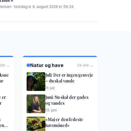
Jensen · torsdag d. 6. august 2026 kl. 06.34
Natur og have
alle →
Se alle →
oksne
Juli: Der er ingen genveje
ar
– du skal vande
11. juli
e er
Juni: Nu skal der gødes
r
og vandes
13. juni
å
»Maj er den fedeste
kene
havemåned«