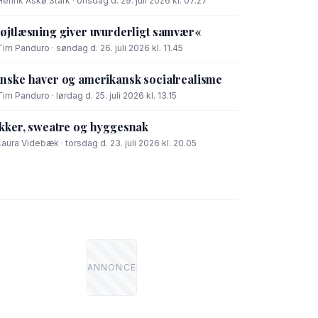
Henrik Askø Stark · onsdag d. 29. juli 2026 kl. 07.27
øjtlæsning giver uvurderligt samvær«
Tim Panduro · søndag d. 26. juli 2026 kl. 11.45
nske haver og amerikansk socialrealisme
Tim Panduro · lørdag d. 25. juli 2026 kl. 13.15
kker, sweatre og hyggesnak
Laura Videbæk · torsdag d. 23. juli 2026 kl. 20.05