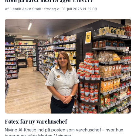
Af Henrik Askø Stark · fredag d. 31. juli 2026 kl. 12.08
Føtex får ny varehuschef
Nivine Al-Khatib ind på posten som varehuschef – hvor hun
tager over efter Morten Meinertz.