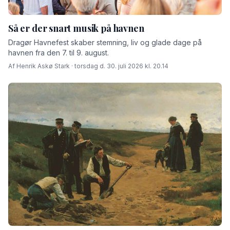
Så er der snart musik på havnen
Dragør Havnefest skaber stemning, liv og glade dage på
havnen fra den 7. til 9. august.
Af Henrik Askø Stark · torsdag d. 30. juli 2026 kl. 20.14