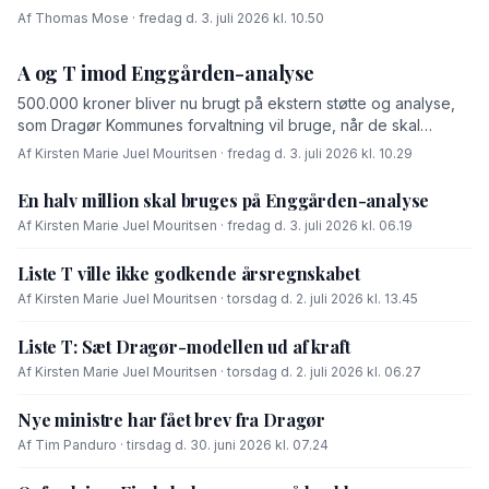
Af Thomas Mose · fredag d. 3. juli 2026 kl. 10.50
A og T imod Enggården-analyse
500.000 kroner bliver nu brugt på ekstern støtte og analyse,
som Dragør Kommunes forvaltning vil bruge, når de skal
forhandle med OK-fonden om en driftsoverenskomst for
Af Kirsten Marie Juel Mouritsen · fredag d. 3. juli 2026 kl. 10.29
Enggården.
En halv million skal bruges på Enggården-analyse
Af Kirsten Marie Juel Mouritsen · fredag d. 3. juli 2026 kl. 06.19
Liste T ville ikke godkende årsregnskabet
Af Kirsten Marie Juel Mouritsen · torsdag d. 2. juli 2026 kl. 13.45
Liste T: Sæt Dragør-modellen ud af kraft
Af Kirsten Marie Juel Mouritsen · torsdag d. 2. juli 2026 kl. 06.27
Nye ministre har fået brev fra Dragør
Af Tim Panduro · tirsdag d. 30. juni 2026 kl. 07.24