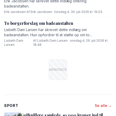
Erik Jacobsen har skrevet dette indlæg omkring
badeanstalten.
Erik Jacobsen
·
Af Erik Jacobsen · torsdag d. 30. juli 2026 kl. 19.03
To borgerforslag om badeanstalten
Lisbeth Dam Larsen har skrevet dette indlæg om
badeanstalten. Hun opfordrer til at støtte op om to
borgerforslag.
Lisbeth Dam
Af Lisbeth Dam Larsen · onsdag d. 29. juli 2026 kl.
·
Larsen
18.48
SPORT
Se alle →
Golfspillere samlede 40.000 kroner ind til