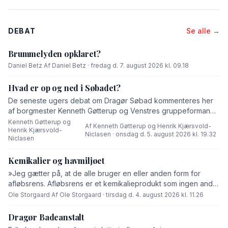
DEBAT
Se alle →
Brummelyden opklaret?
Daniel Betz
·
Af Daniel Betz · fredag d. 7. august 2026 kl. 09.18
Hvad er op og ned i Søbadet?
De seneste ugers debat om Dragør Søbad kommenteres her
af borgmester Kenneth Gøtterup og Venstres gruppeformand
Henrik Kjærsvold-Niclasen.
Kenneth Gøtterup og
Af Kenneth Gøtterup og Henrik Kjærsvold-
Henrik Kjærsvold-
·
Niclasen · onsdag d. 5. august 2026 kl. 19.32
Niclasen
Kemikalier og havmiljøet
»Jeg gætter på, at de alle bruger en eller anden form for
afløbsrens. Afløbsrens er et kemikalieprodukt som ingen andre
end fabrikanten ved hvad består af,« skriver Ole Storgaard i
Ole Storgaard
·
Af Ole Storgaard · tirsdag d. 4. august 2026 kl. 11.26
dette debatindlæg om forurening.
Dragør Badeanstalt