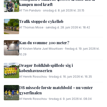
kampen mod kræft
Af Tim Panduro · onsdag d. 8. juli 2026 kl. 20.15
Trafik stoppede cykelløb
Af Thomas Mose · søndag d. 28. juni 2026 kl. 18.42
Kan du svømme 200 meter?
Af Kirsten Marie Juel Mouritsen · fredag d. 19. juni 2026 kl.
10.29
Dragør Boldklub spillede sig i
københavnsserien
Af Henrik Rosschou · tirsdag d. 16. juni 2026 kl. 16.35
DB missede første matchbold – nu venter
gyserfinalen
Af Henrik Rosschou · tirsdag d. 9. juni 2026 kl. 08.04