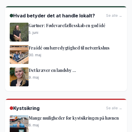
Hvad betyder det at handle lokalt?
Se alle →
Gartner: Fødevarefællesskab en god idé
5. juni
Fra idé om bæredygtighed til netværkshus
30. maj
Det kræver en landsby …
9. maj
Kystsikring
Se alle →
Mange muligheder for kystsikringen på havnen
6. maj