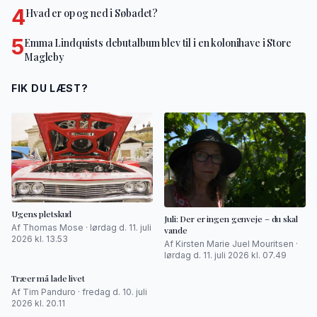
4
Hvad er op og ned i Søbadet?
5
Emma Lindquists debutalbum blev til i en kolonihave i Store
Magleby
FIK DU LÆST?
Ugens pletskud
Juli: Der er ingen genveje – du skal
Af Thomas Mose · lørdag d. 11. juli
vande
2026 kl. 13.53
Af Kirsten Marie Juel Mouritsen ·
lørdag d. 11. juli 2026 kl. 07.49
Træer må lade livet
Af Tim Panduro · fredag d. 10. juli
2026 kl. 20.11