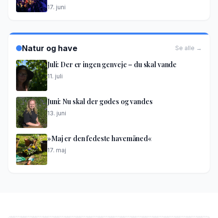
17. juni
Natur og have
Se alle →
Juli: Der er ingen genveje – du skal vande
11. juli
Juni: Nu skal der gødes og vandes
13. juni
»Maj er den fedeste havemåned«
17. maj