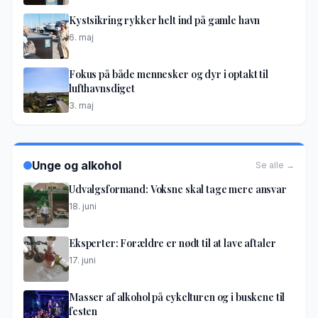
Kystsikring rykker helt ind på gamle havn
6. maj
Fokus på både mennesker og dyr i optakt til
lufthavnsdiget
3. maj
Unge og alkohol
Se alle →
Udvalgsformand: Voksne skal tage mere ansvar
18. juni
Eksperter: Forældre er nødt til at lave aftaler
17. juni
Masser af alkohol på cykelturen og i buskene til
festen