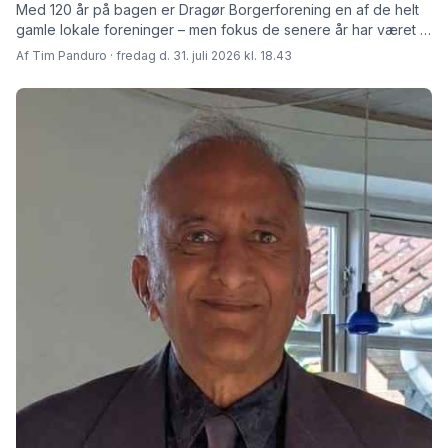
Med 120 år på bagen er Dragør Borgerforening en af de helt
gamle lokale foreninger – men fokus de senere år har været at
skabe rammer for fremtiden fortæller den afgåede formand
Af Tim Panduro · fredag d. 31. juli 2026 kl. 18.43
Jørn Steen Larsen og hans afløser Tore Niedel.