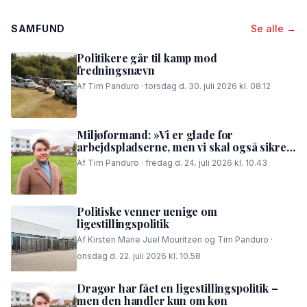
SAMFUND
Se alle →
Politikere går til kamp mod
fredningsnævn
Af Tim Panduro · torsdag d. 30. juli 2026 kl. 08.12
Miljøformand: »Vi er glade for
arbejdspladserne, men vi skal også sikre,
at folk i området kan få en god nattesøvn«
Af Tim Panduro · fredag d. 24. juli 2026 kl. 10.43
Politiske venner uenige om
ligestillingspolitik
Af Kirsten Marie Juel Mouritzen og Tim Panduro ·
onsdag d. 22. juli 2026 kl. 10.58
Dragør har fået en ligestillingspolitik –
men den handler kun om køn