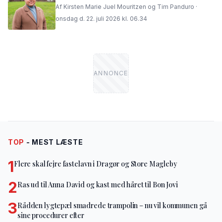
Af Kirsten Marie Juel Mouritzen og Tim Panduro ·
onsdag d. 22. juli 2026 kl. 06.34
TOP
- MEST LÆSTE
1
Flere skal fejre fastelavn i Dragør og Store Magleby
2
Ras ud til Anna David og kast med håret til Bon Jovi
3
Rådden lygtepæl smadrede trampolin – nu vil kommunen gå
sine procedurer efter