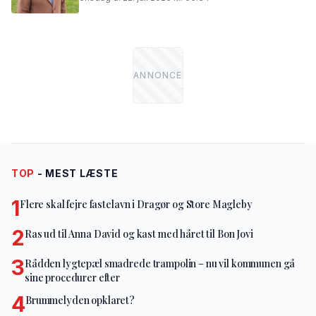
TOP
- MEST LÆSTE
1
Flere skal fejre fastelavn i Dragør og Store Magleby
2
Ras ud til Anna David og kast med håret til Bon Jovi
3
Rådden lygtepæl smadrede trampolin – nu vil kommunen gå
sine procedurer efter
4
Brummelyden opklaret?