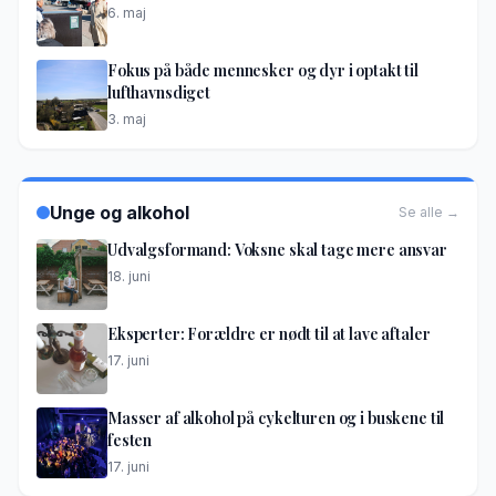
6. maj
Fokus på både mennesker og dyr i optakt til
lufthavnsdiget
3. maj
Unge og alkohol
Se alle →
Udvalgsformand: Voksne skal tage mere ansvar
18. juni
Eksperter: Forældre er nødt til at lave aftaler
17. juni
Masser af alkohol på cykelturen og i buskene til
festen
17. juni