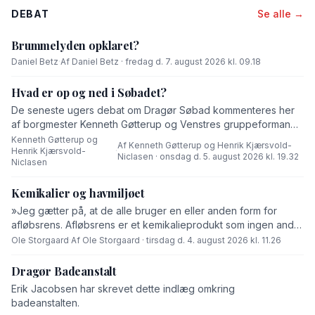
DEBAT
Se alle →
Brummelyden opklaret?
Daniel Betz
·
Af Daniel Betz · fredag d. 7. august 2026 kl. 09.18
Hvad er op og ned i Søbadet?
De seneste ugers debat om Dragør Søbad kommenteres her
af borgmester Kenneth Gøtterup og Venstres gruppeformand
Henrik Kjærsvold-Niclasen.
Kenneth Gøtterup og
Af Kenneth Gøtterup og Henrik Kjærsvold-
Henrik Kjærsvold-
·
Niclasen · onsdag d. 5. august 2026 kl. 19.32
Niclasen
Kemikalier og havmiljøet
»Jeg gætter på, at de alle bruger en eller anden form for
afløbsrens. Afløbsrens er et kemikalieprodukt som ingen andre
end fabrikanten ved hvad består af,« skriver Ole Storgaard i
Ole Storgaard
·
Af Ole Storgaard · tirsdag d. 4. august 2026 kl. 11.26
dette debatindlæg om forurening.
Dragør Badeanstalt
Erik Jacobsen har skrevet dette indlæg omkring
badeanstalten.