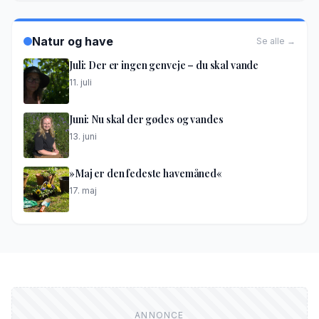
Natur og have
Se alle →
Juli: Der er ingen genveje – du skal vande
11. juli
Juni: Nu skal der gødes og vandes
13. juni
»Maj er den fedeste havemåned«
17. maj