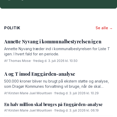
POLITIK
Se alle →
Annette Nyvang i kommunalbestyrelsen igen
Annette Nyvang træder ind i kommunalbestyrelsen for Liste T
igen. I hvert fald for en periode.
Af Thomas Mose · fredag d. 3. juli 2026 kl. 10.50
A og T imod Enggården-analyse
500.000 kroner bliver nu brugt på ekstern støtte og analyse,
som Dragør Kommunes forvaltning vil bruge, når de skal
forhandle med OK-fonden om en driftsoverenskomst for
Af Kirsten Marie Juel Mouritsen · fredag d. 3. juli 2026 kl. 10.29
Enggården.
En halv million skal bruges på Enggården-analyse
Af Kirsten Marie Juel Mouritsen · fredag d. 3. juli 2026 kl. 06.19