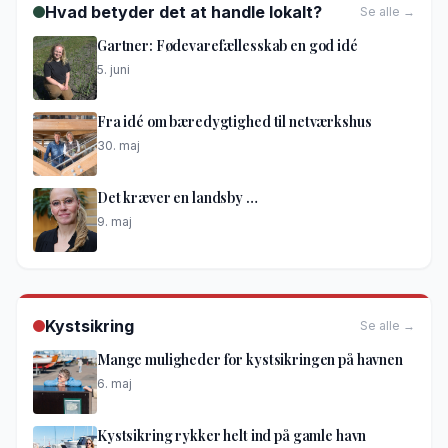
Hvad betyder det at handle lokalt?
Se alle →
Gartner: Fødevarefællesskab en god idé
5. juni
Fra idé om bæredygtighed til netværkshus
30. maj
Det kræver en landsby …
9. maj
Kystsikring
Se alle →
Mange muligheder for kystsikringen på havnen
6. maj
Kystsikring rykker helt ind på gamle havn