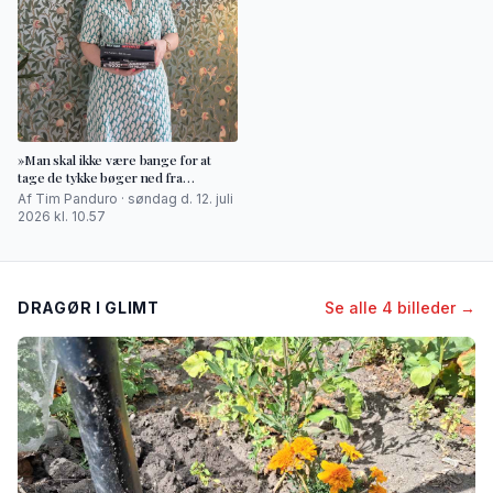
»Man skal ikke være bange for at
tage de tykke bøger ned fra
hylderne«
Af Tim Panduro · søndag d. 12. juli
2026 kl. 10.57
DRAGØR I GLIMT
Se alle 4 billeder →