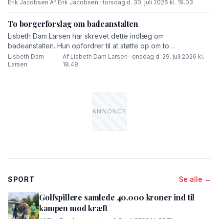
Erik Jacobsen
·
Af Erik Jacobsen · torsdag d. 30. juli 2026 kl. 19.03
To borgerforslag om badeanstalten
Lisbeth Dam Larsen har skrevet dette indlæg om
badeanstalten. Hun opfordrer til at støtte op om to
borgerforslag.
Lisbeth Dam
Af Lisbeth Dam Larsen · onsdag d. 29. juli 2026 kl.
·
Larsen
18.48
SPORT
Se alle →
Golfspillere samlede 40.000 kroner ind til
kampen mod kræft