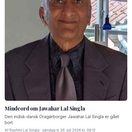
Mindeord om Jawahar Lal Singla
Den indisk-dansk Dragørborger Jawahar Lal Singla er gået
bort.
Af Rashmi Lal Singla · søndag d. 26. juli 2026 kl. 08.12