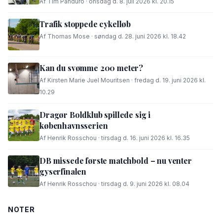
Af Tim Panduro · onsdag d. 8. juli 2026 kl. 20.15
Trafik stoppede cykelløb
Af Thomas Mose · søndag d. 28. juni 2026 kl. 18.42
Kan du svømme 200 meter?
Af Kirsten Marie Juel Mouritsen · fredag d. 19. juni 2026 kl.
10.29
Dragør Boldklub spillede sig i
københavnsserien
Af Henrik Rosschou · tirsdag d. 16. juni 2026 kl. 16.35
DB missede første matchbold – nu venter
gyserfinalen
Af Henrik Rosschou · tirsdag d. 9. juni 2026 kl. 08.04
NOTER