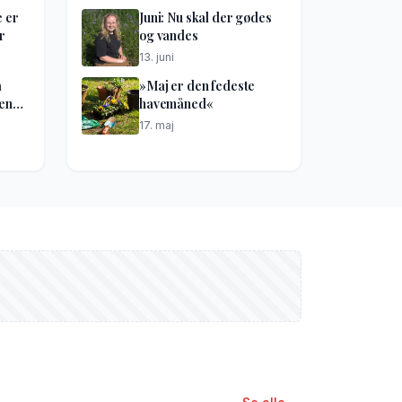
e er
Juni: Nu skal der gødes
r
og vandes
13. juni
å
»Maj er den fedeste
kene
havemåned«
17. maj