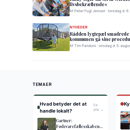
livsbekræftende«
Af Peter Fugl Jensen · torsdag d. 6
NYHEDER
Rådden lygtepæl smadrede t
kommunen gå sine procedur
Af Tim Panduro · onsdag d. 5. augus
TEMAER
Hvad betyder det at
Ky
Se
alle →
handle lokalt?
Gartner:
Fødevarefællesskab en