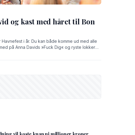
vid og kast med håret til Bon
ør Havnefest i år. Du kan både komme ud med alle
med på Anna Davids »Fuck Dig« og ryste lokker
e med Wafande eller drømme dig tilbage med Bryan
ning vil koste knap ni millioner kroner