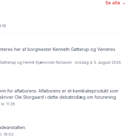
Se alle →
9.18
eres her af borgmester Kenneth Gøtterup og Venstres
Gøtterup og Henrik Kjærsvold-Niclasen · onsdag d. 5. august 2026
orm for afløbsrens. Afløbsrens er et kemikalieprodukt som
skriver Ole Storgaard i dette debatindlæg om forurening.
kl. 11.26
adeanstalten.
l. 19.03