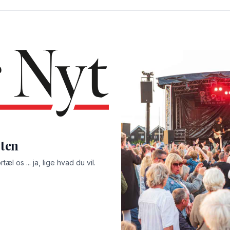
sten
l os ... ja, lige hvad du vil.