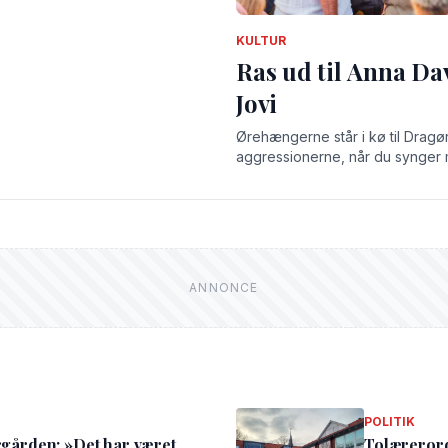
KULTUR
Ras ud til Anna Da
Jovi
Ørehængerne står i kø til Drag
aggressionerne, når du synger 
og luftguitar til Bonjovi, dans
Adams Summer of 69.
POLITIK
ergården: »Det har været
Tolærerord