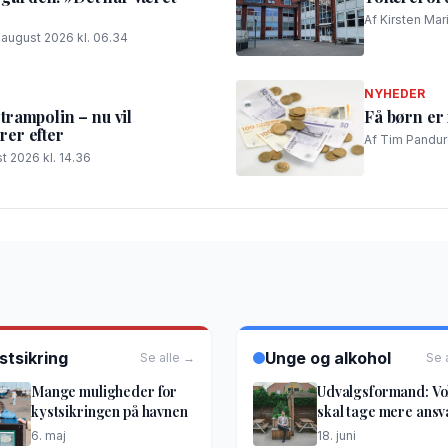
Af Kirsten Mar
. august 2026 kl. 06.34
NYHEDER
rampolin – nu vil
Få børn er 
er efter
Af Tim Panduro
t 2026 kl. 14.36
stsikring
Unge og alkohol
Se alle →
Se 
Mange muligheder for
Udvalgsformand: V
kystsikringen på havnen
skal tage mere ansv
6. maj
18. juni