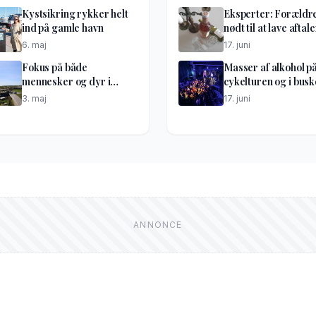
Kystsikring rykker helt
Eksperter: Forældr
ind på gamle havn
nødt til at lave aftale
6. maj
17. juni
Fokus på både
Masser af alkohol p
mennesker og dyr i
cykelturen og i bus
optakt til lufthavnsdiget
til festen
3. maj
17. juni