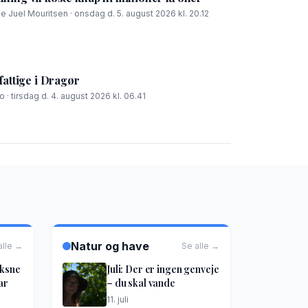
ie Juel Mouritsen · onsdag d. 5. august 2026 kl. 20.12
fattige i Dragør
 · tirsdag d. 4. august 2026 kl. 06.41
Natur og have
alle →
Se alle →
oksne
Juli: Der er ingen genveje
ar
– du skal vande
11. juli