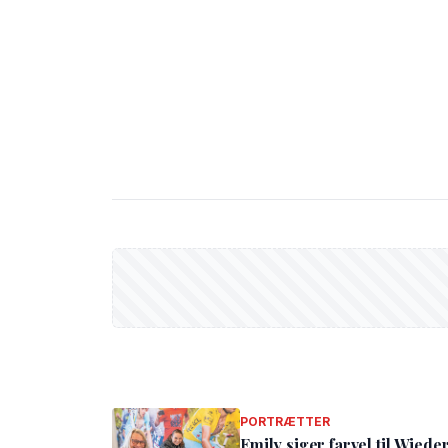
PORTRÆTTER
Emily siger farvel til Wied