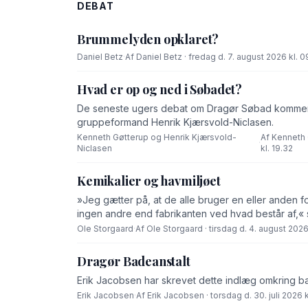
DEBAT
Brummelyden opklaret?
Daniel Betz
·
Af Daniel Betz · fredag d. 7. august 2026 kl. 0
Hvad er op og ned i Søbadet?
De seneste ugers debat om Dragør Søbad komment
gruppeformand Henrik Kjærsvold-Niclasen.
Kenneth Gøtterup og Henrik Kjærsvold-
Af Kenneth 
·
Niclasen
kl. 19.32
Kemikalier og havmiljøet
»Jeg gætter på, at de alle bruger en eller anden f
ingen andre end fabrikanten ved hvad består af,« 
Ole Storgaard
·
Af Ole Storgaard · tirsdag d. 4. august 2026 
Dragør Badeanstalt
Erik Jacobsen har skrevet dette indlæg omkring b
Erik Jacobsen
·
Af Erik Jacobsen · torsdag d. 30. juli 2026 k