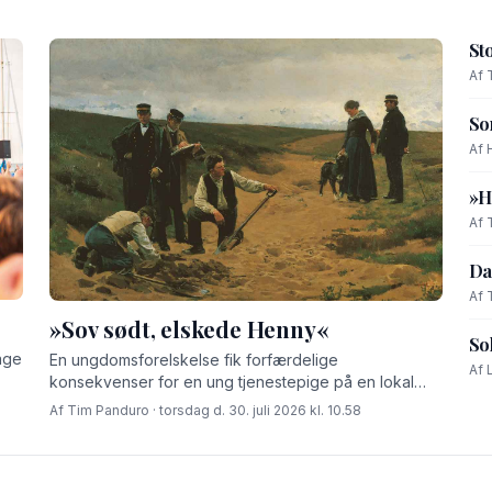
St
Af 
So
Af 
»H
Af 
Da
Af 
»Sov sødt, elskede Henny«
So
age
En ungdomsforelskelse fik forfærdelige
Af 
konsekvenser for en ung tjenestepige på en lokal
gård for godt 100 år siden.
Af Tim Panduro · torsdag d. 30. juli 2026 kl. 10.58