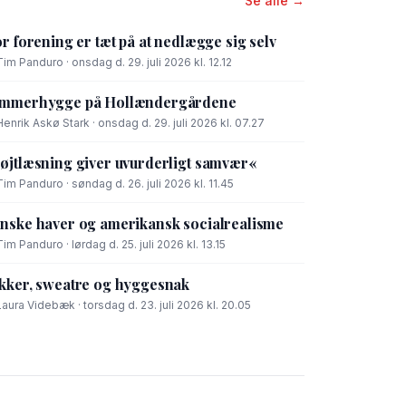
Se alle →
or forening er tæt på at nedlægge sig selv
Tim Panduro · onsdag d. 29. juli 2026 kl. 12.12
mmerhygge på Hollændergårdene
Henrik Askø Stark · onsdag d. 29. juli 2026 kl. 07.27
øjtlæsning giver uvurderligt samvær«
Tim Panduro · søndag d. 26. juli 2026 kl. 11.45
nske haver og amerikansk socialrealisme
Tim Panduro · lørdag d. 25. juli 2026 kl. 13.15
kker, sweatre og hyggesnak
Laura Videbæk · torsdag d. 23. juli 2026 kl. 20.05