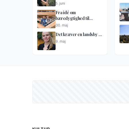
god idé
5. juni
Fra idé om
bæredygtighed til
netværkshus
30. maj
Det kræver en landsby …
9. maj