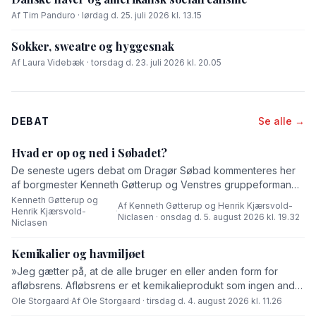
Af Tim Panduro · lørdag d. 25. juli 2026 kl. 13.15
Sokker, sweatre og hyggesnak
Af Laura Videbæk · torsdag d. 23. juli 2026 kl. 20.05
DEBAT
Se alle →
Hvad er op og ned i Søbadet?
De seneste ugers debat om Dragør Søbad kommenteres her
af borgmester Kenneth Gøtterup og Venstres gruppeformand
Henrik Kjærsvold-Niclasen.
Kenneth Gøtterup og
Af Kenneth Gøtterup og Henrik Kjærsvold-
Henrik Kjærsvold-
·
Niclasen · onsdag d. 5. august 2026 kl. 19.32
Niclasen
Kemikalier og havmiljøet
»Jeg gætter på, at de alle bruger en eller anden form for
afløbsrens. Afløbsrens er et kemikalieprodukt som ingen andre
end fabrikanten ved hvad består af,« skriver Ole Storgaard i
Ole Storgaard
·
Af Ole Storgaard · tirsdag d. 4. august 2026 kl. 11.26
dette debatindlæg om forurening.