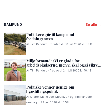
SAMFUND
Se alle →
Politikere går til kamp mod
fredningsnævn
Af Tim Panduro · torsdag d. 30. juli 2026 kl. 08.12
Miljøformand: »Vi er glade for
arbejdspladserne, men vi skal også sikre,
at folk i området kan få en god nattesøvn«
Af Tim Panduro · fredag d. 24. juli 2026 kl. 10.43
Politiske venner uenige om
ligestillingspolitik
Af Kirsten Marie Juel Mouritzen og Tim Panduro ·
onsdag d. 22. juli 2026 kl. 10.58