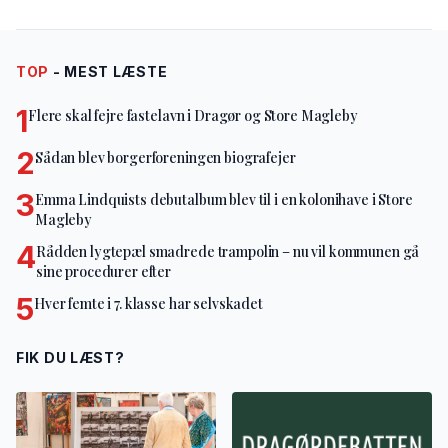
TOP
- MEST LÆSTE
1
Flere skal fejre fastelavn i Dragør og Store Magleby
2
Sådan blev borgerforeningen biografejer
3
Emma Lindquists debutalbum blev til i en kolonihave i Store
Magleby
4
Rådden lygtepæl smadrede trampolin – nu vil kommunen gå
sine procedurer efter
5
Hver femte i 7. klasse har selvskadet
FIK DU LÆST?