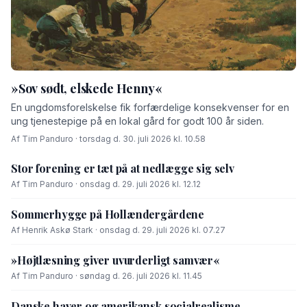
»Sov sødt, elskede Henny«
En ungdomsforelskelse fik forfærdelige konsekvenser for en
ung tjenestepige på en lokal gård for godt 100 år siden.
Af Tim Panduro · torsdag d. 30. juli 2026 kl. 10.58
Stor forening er tæt på at nedlægge sig selv
Af Tim Panduro · onsdag d. 29. juli 2026 kl. 12.12
Sommerhygge på Hollændergårdene
Af Henrik Askø Stark · onsdag d. 29. juli 2026 kl. 07.27
»Højtlæsning giver uvurderligt samvær«
Af Tim Panduro · søndag d. 26. juli 2026 kl. 11.45
Danske haver og amerikansk socialrealisme