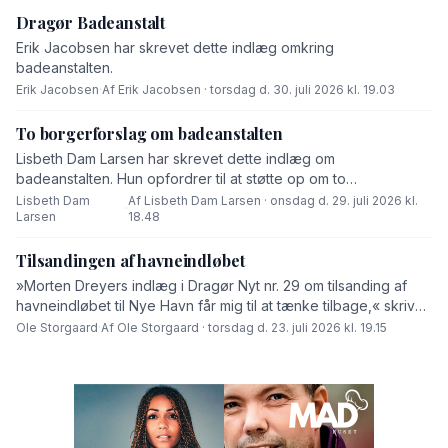
Dragør Badeanstalt
Erik Jacobsen har skrevet dette indlæg omkring
badeanstalten.
Erik Jacobsen
·
Af Erik Jacobsen · torsdag d. 30. juli 2026 kl. 19.03
To borgerforslag om badeanstalten
Lisbeth Dam Larsen har skrevet dette indlæg om
badeanstalten. Hun opfordrer til at støtte op om to
borgerforslag.
Lisbeth Dam
Af Lisbeth Dam Larsen · onsdag d. 29. juli 2026 kl.
·
Larsen
18.48
Tilsandingen af havneindløbet
»Morten Dreyers indlæg i Dragør Nyt nr. 29 om tilsanding af
havneindløbet til Nye Havn får mig til at tænke tilbage,« skriver
Ole Storgaard i dette debatindlæg.
Ole Storgaard
·
Af Ole Storgaard · torsdag d. 23. juli 2026 kl. 19.15