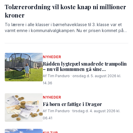
Tolærerordning vil koste knap ni millioner
kroner
To lærere i alle klasser i børnehaveklasse til 3. klasse var et
varmt emne i kommunalvalgkampen. Nu er prisen kommet på
bordet: 8,9 millioner kroner.
NYHEDER
Rådden lygtepæl smadrede trampolin
– nu vil kommunen gå sine
procedurer efter
Af Tim Panduro · onsdag d. 5. august 2026 kl.
14.36
NYHEDER
Få børn er fattige i Dragør
Af Tim Panduro · tirsdag d. 4. august 2026 kl.
06.41
KULTUR