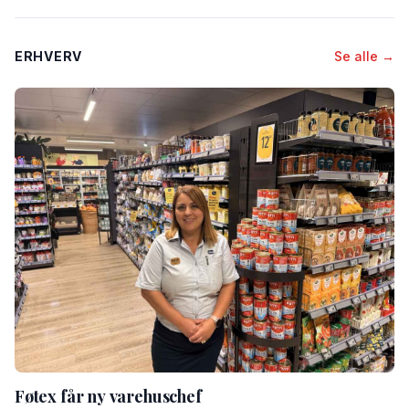
ERHVERV
Se alle →
Føtex får ny varehuschef