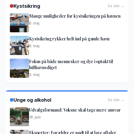
Kystsikring
Se alle →
Mange muligheder for kystsikringen på havnen
6. maj
Kystsikring rykker helt ind på gamle havn
6. maj
Fokus på både mennesker og dyr i optakt til
lufthavnsdiget
3. maj
Unge og alkohol
Se alle →
Udvalgsformand: Voksne skal tage mere ansvar
18. juni
Eksperter: Forældre er nødt til at lave aftaler