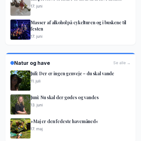
17. juni
Masser af alkohol på cykelturen og i buskene til
festen
17. juni
Natur og have
Se alle →
Juli: Der er ingen genveje – du skal vande
11. juli
Juni: Nu skal der gødes og vandes
13. juni
»Maj er den fedeste havemåned«
17. maj