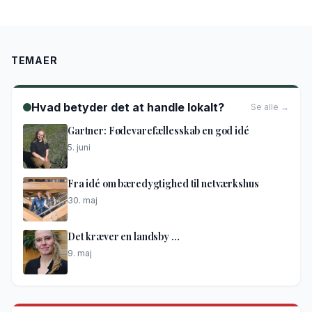
TEMAER
Hvad betyder det at handle lokalt?
Se alle →
Gartner: Fødevarefællesskab en god idé
5. juni
Fra idé om bæredygtighed til netværkshus
30. maj
Det kræver en landsby …
9. maj