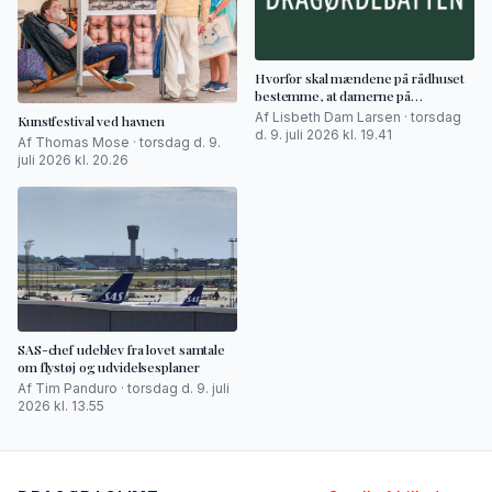
Hvorfor skal mændene på rådhuset
bestemme, at damerne på
badeanstalten skal have tøj på?
Af Lisbeth Dam Larsen · torsdag
Kunstfestival ved havnen
d. 9. juli 2026 kl. 19.41
Af Thomas Mose · torsdag d. 9.
juli 2026 kl. 20.26
SAS-chef udeblev fra lovet samtale
om flystøj og udvidelsesplaner
Af Tim Panduro · torsdag d. 9. juli
2026 kl. 13.55