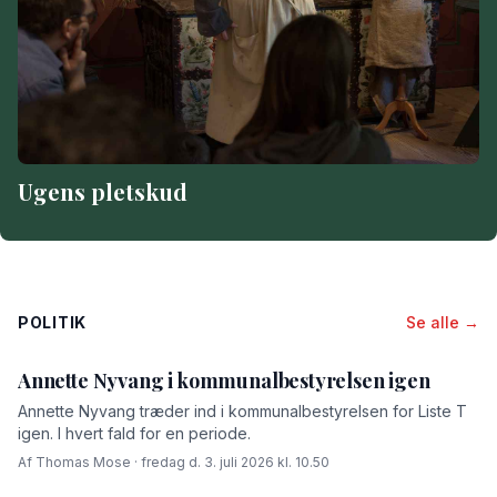
Ugens pletskud
POLITIK
Se alle →
Annette Nyvang i kommunalbestyrelsen igen
Annette Nyvang træder ind i kommunalbestyrelsen for Liste T
igen. I hvert fald for en periode.
Af Thomas Mose · fredag d. 3. juli 2026 kl. 10.50