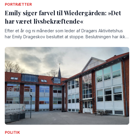
PORTRÆTTER
Emily siger farvel til Wiedergården: »Det
har været livsbekræftende«
Efter et år og ni måneder som leder af Dragørs Aktivitetshus
har Emily Drageskov besluttet at stoppe. Beslutningen har ikke
været nem, understreger hun, for tiden på Wiedergården har
givet hende både store oplevelser og stærke relationer.
POLITIK