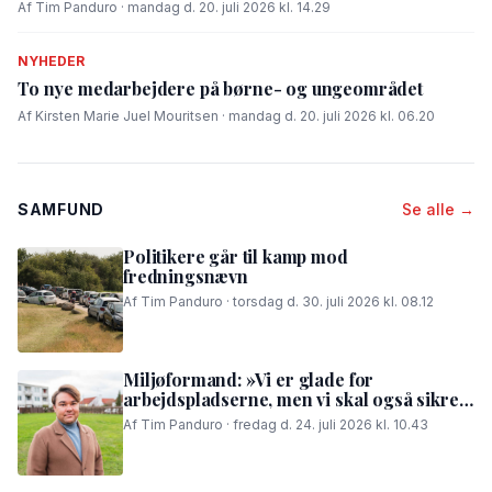
Af Tim Panduro · mandag d. 20. juli 2026 kl. 14.29
NYHEDER
To nye medarbejdere på børne- og ungeområdet
Af Kirsten Marie Juel Mouritsen · mandag d. 20. juli 2026 kl. 06.20
SAMFUND
Se alle →
Politikere går til kamp mod
fredningsnævn
Af Tim Panduro · torsdag d. 30. juli 2026 kl. 08.12
Miljøformand: »Vi er glade for
arbejdspladserne, men vi skal også sikre,
at folk i området kan få en god nattesøvn«
Af Tim Panduro · fredag d. 24. juli 2026 kl. 10.43