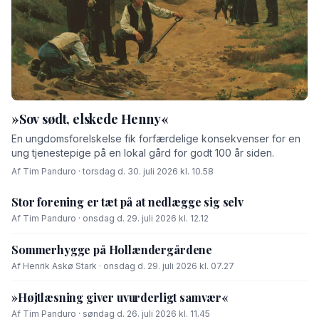
»Sov sødt, elskede Henny«
En ungdomsforelskelse fik forfærdelige konsekvenser for en
ung tjenestepige på en lokal gård for godt 100 år siden.
Af Tim Panduro · torsdag d. 30. juli 2026 kl. 10.58
Stor forening er tæt på at nedlægge sig selv
Af Tim Panduro · onsdag d. 29. juli 2026 kl. 12.12
Sommerhygge på Hollændergårdene
Af Henrik Askø Stark · onsdag d. 29. juli 2026 kl. 07.27
»Højtlæsning giver uvurderligt samvær«
Af Tim Panduro · søndag d. 26. juli 2026 kl. 11.45