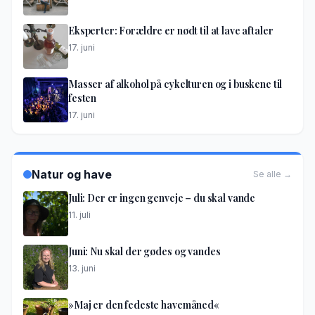
Eksperter: Forældre er nødt til at lave aftaler
17. juni
Masser af alkohol på cykelturen og i buskene til
festen
17. juni
Natur og have
Se alle →
Juli: Der er ingen genveje – du skal vande
11. juli
Juni: Nu skal der gødes og vandes
13. juni
»Maj er den fedeste havemåned«