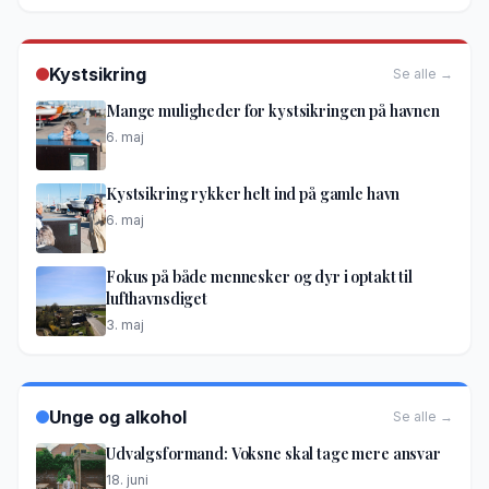
Kystsikring
Se alle →
Mange muligheder for kystsikringen på havnen
6. maj
Kystsikring rykker helt ind på gamle havn
6. maj
Fokus på både mennesker og dyr i optakt til
lufthavnsdiget
3. maj
Unge og alkohol
Se alle →
Udvalgsformand: Voksne skal tage mere ansvar
18. juni