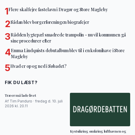
1
Flere skal fejre fastelavn i Dragør og Store Magleby
2
Sådan blev borgerforeningen biografejer
3
Rådden lygtepæl smadrede trampolin – nu vil kommunen gå
sine procedurer efter
4
Emma Lindquists debutalbum blev til i en kolonihave i Store
Magleby
5
Hvad er op og ned i Søbadet?
FIK DU LÆST?
Træer må lade livet
Af Tim Panduro · fredag d. 10. juli
2026 kl. 20.11
Kystsikring omkring lufthavnen og