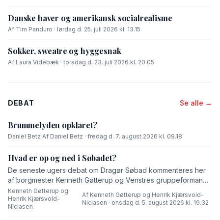
Danske haver og amerikansk socialrealisme
Af Tim Panduro · lørdag d. 25. juli 2026 kl. 13.15
Sokker, sweatre og hyggesnak
Af Laura Videbæk · torsdag d. 23. juli 2026 kl. 20.05
DEBAT
Se alle →
Brummelyden opklaret?
Daniel Betz
·
Af Daniel Betz · fredag d. 7. august 2026 kl. 09.18
Hvad er op og ned i Søbadet?
De seneste ugers debat om Dragør Søbad kommenteres her
af borgmester Kenneth Gøtterup og Venstres gruppeformand
Henrik Kjærsvold-Niclasen.
Kenneth Gøtterup og
Af Kenneth Gøtterup og Henrik Kjærsvold-
Henrik Kjærsvold-
·
Niclasen · onsdag d. 5. august 2026 kl. 19.32
Niclasen