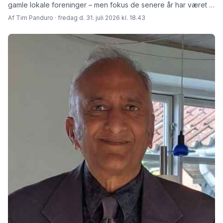
gamle lokale foreninger – men fokus de senere år har været at
skabe rammer for fremtiden fortæller den afgåede formand
Af Tim Panduro · fredag d. 31. juli 2026 kl. 18.43
Jørn Steen Larsen og hans afløser Tore Niedel.