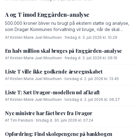
A og T imod Enggården-analyse
500.000 kroner bliver nu brugt på ekstern støtte og analyse,
som Dragør Kommunes forvaltning vil bruge, når de skal
forhandle med OK-fonden om en driftsoverenskomst for
Af Kirsten Marie Juel Mouritsen · fredag d. 3. juli 2026 kl. 10.29
Enggården.
En halv million skal bruges på Enggården-analyse
Af Kirsten Marie Juel Mouritsen · fredag d. 3. juli 2026 kl. 06.19
Liste T ville ikke godkende årsregnskabet
Af Kirsten Marie Juel Mouritsen · torsdag d. 2. juli 2026 kl. 13.45
Liste T: Sæt Dragør-modellen ud af kraft
Af Kirsten Marie Juel Mouritsen · torsdag d. 2. juli 2026 kl. 06.27
Nye ministre har fået brev fra Dragør
Af Tim Panduro · tirsdag d. 30. juni 2026 kl. 07.24
Opfordring: Find skolepengene på bankbogen