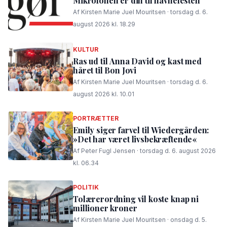
Mikrofonen er din til havnefesten
Af Kirsten Marie Juel Mouritsen · torsdag d. 6.
august 2026 kl. 18.29
KULTUR
Ras ud til Anna David og kast med
håret til Bon Jovi
Af Kirsten Marie Juel Mouritsen · torsdag d. 6.
august 2026 kl. 10.01
PORTRÆTTER
Emily siger farvel til Wiedergården:
»Det har været livsbekræftende«
Af Peter Fugl Jensen · torsdag d. 6. august 2026
kl. 06.34
POLITIK
Tolærerordning vil koste knap ni
millioner kroner
Af Kirsten Marie Juel Mouritsen · onsdag d. 5.