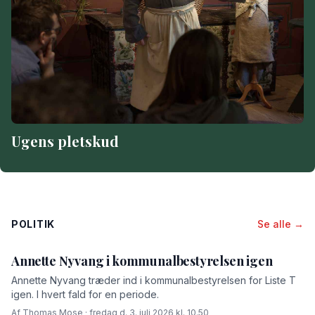
Ugens pletskud
POLITIK
Se alle →
Annette Nyvang i kommunalbestyrelsen igen
Annette Nyvang træder ind i kommunalbestyrelsen for Liste T
igen. I hvert fald for en periode.
Af Thomas Mose · fredag d. 3. juli 2026 kl. 10.50