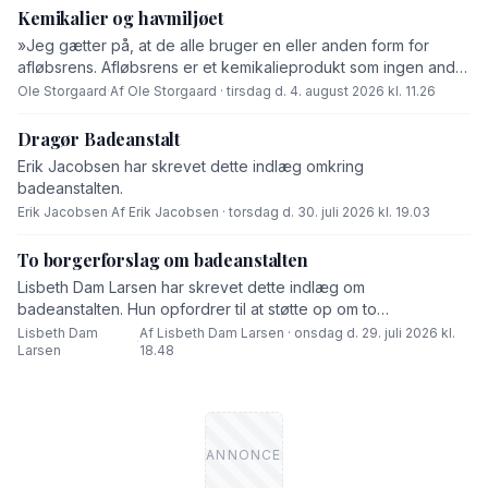
Kemikalier og havmiljøet
»Jeg gætter på, at de alle bruger en eller anden form for
afløbsrens. Afløbsrens er et kemikalieprodukt som ingen andre
end fabrikanten ved hvad består af,« skriver Ole Storgaard i
Ole Storgaard
·
Af Ole Storgaard · tirsdag d. 4. august 2026 kl. 11.26
dette debatindlæg om forurening.
Dragør Badeanstalt
Erik Jacobsen har skrevet dette indlæg omkring
badeanstalten.
Erik Jacobsen
·
Af Erik Jacobsen · torsdag d. 30. juli 2026 kl. 19.03
To borgerforslag om badeanstalten
Lisbeth Dam Larsen har skrevet dette indlæg om
badeanstalten. Hun opfordrer til at støtte op om to
borgerforslag.
Lisbeth Dam
Af Lisbeth Dam Larsen · onsdag d. 29. juli 2026 kl.
·
Larsen
18.48