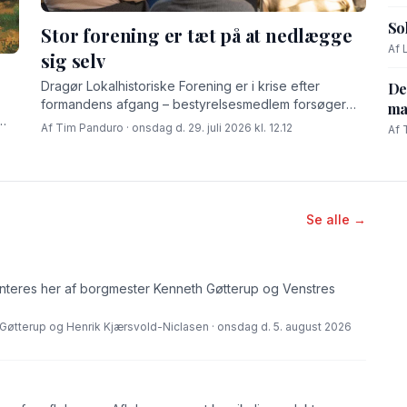
So
Stor forening er tæt på at nedlægge
Af 
sig selv
Drag­ør Lokalhistoriske Forening er i krise efter
De
formandens afgang – bestyrelsesmedlem forsøger
ma
sig med opråb om hjælp udefra.
Af Tim Panduro · onsdag d. 29. juli 2026 kl. 12.12
Af 
Se alle →
eres her af borgmester Kenneth Gøtterup og Venstres
Gøtterup og Henrik Kjærsvold-Niclasen · onsdag d. 5. august 2026