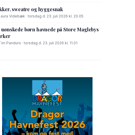
kker, sweatre og hyggesnak
Laura Videbæk · torsdag d. 23. juli 2026 kl. 20.05
 uønskede børn havnede på Store Maglebys
rker
Tim Panduro · torsdag d. 23. juli 2026 kl. 11.01