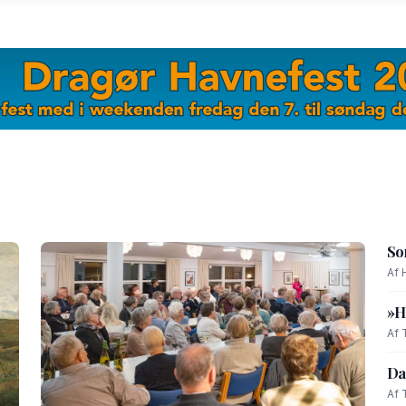
So
Af 
»H
Af 
Da
Af 