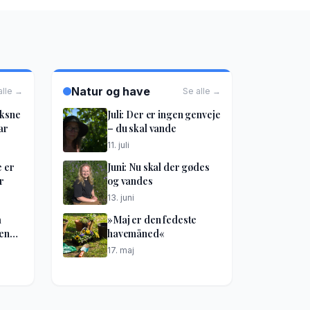
Natur og have
alle →
Se alle →
oksne
Juli: Der er ingen genveje
ar
– du skal vande
11. juli
e er
Juni: Nu skal der gødes
r
og vandes
13. juni
å
»Maj er den fedeste
kene
havemåned«
17. maj