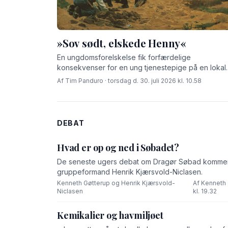
»Sov sødt, elskede Henny«
En ungdomsforelskelse fik forfærdelige
konsekvenser for en ung tjenestepige på en lokal
gård for godt 100 år siden.
Af Tim Panduro · torsdag d. 30. juli 2026 kl. 10.58
DEBAT
Hvad er op og ned i Søbadet?
De seneste ugers debat om Dragør Søbad komment
gruppeformand Henrik Kjærsvold-Niclasen.
Kenneth Gøtterup og Henrik Kjærsvold-
Af Kenneth 
·
Niclasen
kl. 19.32
Kemikalier og havmiljøet