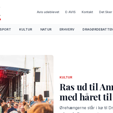
Avis udeblevet
E-AVIS
Kontakt
Det Sker
SPORT
KULTUR
NATUR
ERHVERV
DRAGØRDEBATTE
KULTUR
Ras ud til An
med håret til
Ørehængerne står i kø til 