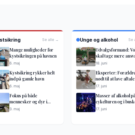
stsikring
Unge og alkohol
Se alle →
Se 
Mange muligheder for
Udvalgsformand: V
kystsikringen på havnen
skal tage mere ansv
6. maj
18. juni
Kystsikring rykker helt
Eksperter: Forældr
ind på gamle havn
nødt til at lave aftale
6. maj
17. juni
Fokus på både
Masser af alkohol p
mennesker og dyr i
cykelturen og i bus
optakt til lufthavnsdiget
til festen
3. maj
17. juni