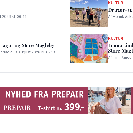
KULTUR
Dragør-spe
t 2026 kl. 06.41
Af Henrik Askø
KULTUR
i Dragør og Store Magleby
Emma Lindqu
Store Mag
andag d. 3. august 2026 kl. 07.13
Af Tim Panduro