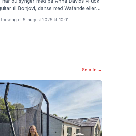
e, når du synger med på Anna Davids »Fuck
guitar til Bonjovi, danse med Wafande eller
ryan Adams Summer of 69.
 torsdag d. 6. august 2026 kl. 10.01
Se alle →