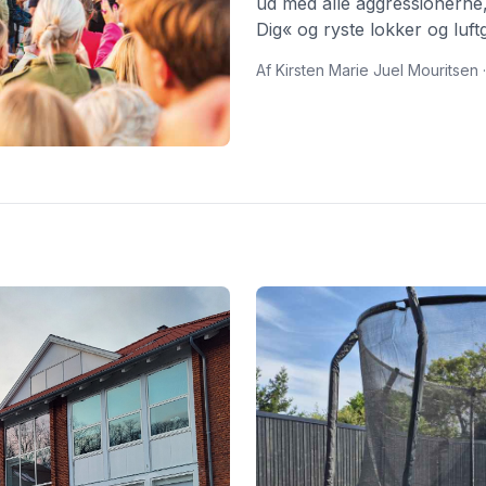
ud med alle aggressionern
Dig« og ryste lokker og luft
drømme dig tilbage med B
Af Kirsten Marie Juel Mouritsen ·