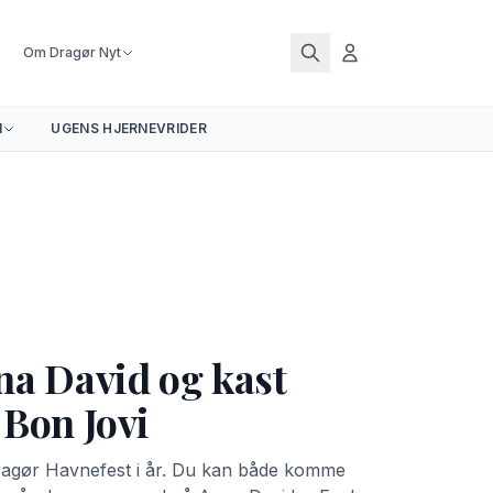
Om Dragør Nyt
N
UGENS HJERNEVRIDER
na David og kast
 Bon Jovi
Dragør Havnefest i år. Du kan både komme