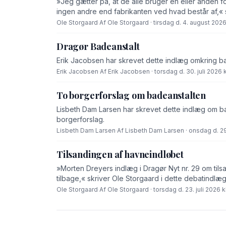
»Jeg gætter på, at de alle bruger en eller anden f
ingen andre end fabrikanten ved hvad består af,« 
Ole Storgaard
·
Af Ole Storgaard · tirsdag d. 4. august 2026 
Dragør Badeanstalt
Erik Jacobsen har skrevet dette indlæg omkring b
Erik Jacobsen
·
Af Erik Jacobsen · torsdag d. 30. juli 2026 k
To borgerforslag om badeanstalten
Lisbeth Dam Larsen har skrevet dette indlæg om bad
borgerforslag.
Lisbeth Dam Larsen
·
Af Lisbeth Dam Larsen · onsdag d. 29.
Tilsandingen af havneindløbet
»Morten Dreyers indlæg i Dragør Nyt nr. 29 om tilsa
tilbage,« skriver Ole Storgaard i dette debatindlæg
Ole Storgaard
·
Af Ole Storgaard · torsdag d. 23. juli 2026 kl