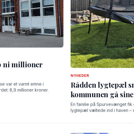
 ni millioner
NYHEDER
Rådden lygtepæl s
asse var et varmt emne i
t: 8,9 millioner kroner.
kommunen gå sine 
En familie på Spurvevænget fik
lygtepæl væltede ind i haven –