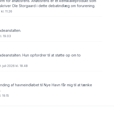
orm for afløbsrens. Afløbsrens er et kemikalieprodukt som
skriver Ole Storgaard i dette debatindlæg om forurening.
kl. 11.26
adeanstalten.
l. 19.03
eanstalten. Hun opfordrer til at støtte op om to
 juli 2026 kl. 18.48
nding af havneindløbet til Nye Havn får mig til at tænke
.
. 19.15