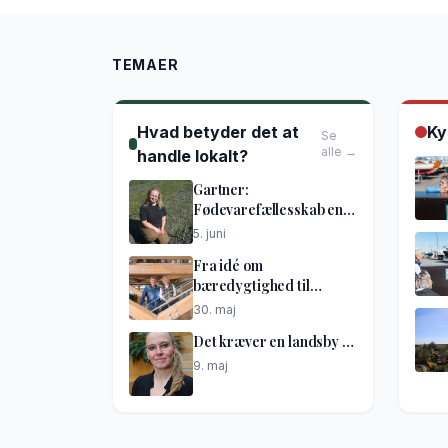
TEMAER
Hvad betyder det at
Ky
Se
alle →
handle lokalt?
Gartner:
Fødevarefællesskab en
god idé
5. juni
Fra idé om
bæredygtighed til
netværkshus
30. maj
Det kræver en landsby …
9. maj