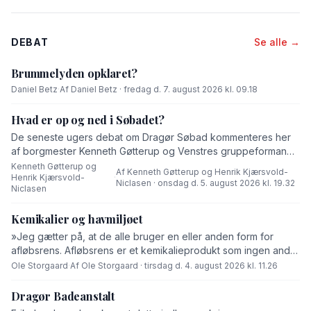
DEBAT
Se alle →
Brummelyden opklaret?
Daniel Betz
·
Af Daniel Betz · fredag d. 7. august 2026 kl. 09.18
Hvad er op og ned i Søbadet?
De seneste ugers debat om Dragør Søbad kommenteres her
af borgmester Kenneth Gøtterup og Venstres gruppeformand
Henrik Kjærsvold-Niclasen.
Kenneth Gøtterup og
Af Kenneth Gøtterup og Henrik Kjærsvold-
Henrik Kjærsvold-
·
Niclasen · onsdag d. 5. august 2026 kl. 19.32
Niclasen
Kemikalier og havmiljøet
»Jeg gætter på, at de alle bruger en eller anden form for
afløbsrens. Afløbsrens er et kemikalieprodukt som ingen andre
end fabrikanten ved hvad består af,« skriver Ole Storgaard i
Ole Storgaard
·
Af Ole Storgaard · tirsdag d. 4. august 2026 kl. 11.26
dette debatindlæg om forurening.
Dragør Badeanstalt