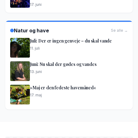
17. juni
Natur og have
Se alle →
Juli: Der er ingen genveje – du skal vande
11. juli
Juni: Nu skal der gødes og vandes
13. juni
»Maj er den fedeste havemåned«
17. maj