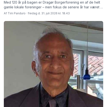
Med 120 år på bagen er Dragør Borgerforening en af de helt
gamle lokale foreninger – men fokus de senere år har været at
skabe rammer for fremtiden fortæller den afgåede formand
Af Tim Panduro · fredag d. 31. juli 2026 kl. 18.43
Jørn Steen Larsen og hans afløser Tore Niedel.