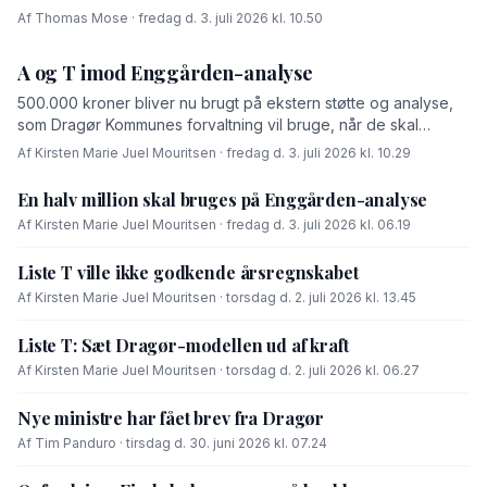
Af Thomas Mose · fredag d. 3. juli 2026 kl. 10.50
A og T imod Enggården-analyse
500.000 kroner bliver nu brugt på ekstern støtte og analyse,
som Dragør Kommunes forvaltning vil bruge, når de skal
forhandle med OK-fonden om en driftsoverenskomst for
Af Kirsten Marie Juel Mouritsen · fredag d. 3. juli 2026 kl. 10.29
Enggården.
En halv million skal bruges på Enggården-analyse
Af Kirsten Marie Juel Mouritsen · fredag d. 3. juli 2026 kl. 06.19
Liste T ville ikke godkende årsregnskabet
Af Kirsten Marie Juel Mouritsen · torsdag d. 2. juli 2026 kl. 13.45
Liste T: Sæt Dragør-modellen ud af kraft
Af Kirsten Marie Juel Mouritsen · torsdag d. 2. juli 2026 kl. 06.27
Nye ministre har fået brev fra Dragør
Af Tim Panduro · tirsdag d. 30. juni 2026 kl. 07.24