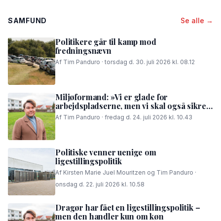
SAMFUND
Se alle →
Politikere går til kamp mod
fredningsnævn
Af Tim Panduro · torsdag d. 30. juli 2026 kl. 08.12
Miljøformand: »Vi er glade for
arbejdspladserne, men vi skal også sikre,
at folk i området kan få en god nattesøvn«
Af Tim Panduro · fredag d. 24. juli 2026 kl. 10.43
Politiske venner uenige om
ligestillingspolitik
Af Kirsten Marie Juel Mouritzen og Tim Panduro ·
onsdag d. 22. juli 2026 kl. 10.58
Dragør har fået en ligestillingspolitik –
men den handler kun om køn