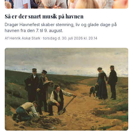
Så er der snart musik på havnen
Dragør Havnefest skaber stemning, liv og glade dage på
havnen fra den 7. til 9. august.
Af Henrik Askø Stark · torsdag d. 30. juli 2026 kl. 20.14