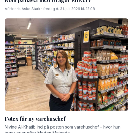
Af Henrik Askø Stark · fredag d. 31. juli 2026 kl. 12.08
Føtex får ny varehuschef
Nivine Al-Khatib ind på posten som varehuschef – hvor hun
tager over efter Morten Meinertz.