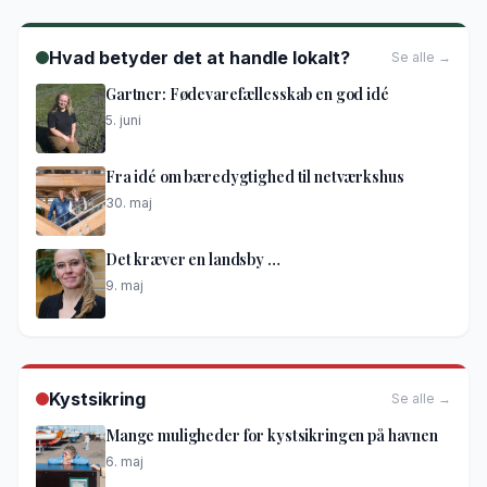
Hvad betyder det at handle lokalt?
Se alle →
Gartner: Fødevarefællesskab en god idé
5. juni
Fra idé om bæredygtighed til netværkshus
30. maj
Det kræver en landsby …
9. maj
Kystsikring
Se alle →
Mange muligheder for kystsikringen på havnen
6. maj