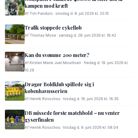
kampen mod kræft
Af Tim Panduro · onsdag d. 8. juli 2026 kl. 20.15
Trafik stoppede cykelløb
Af Thomas Mose · søndag d. 28. juni 2026 kl. 18.42
Kan du svømme 200 meter?
Af Kirsten Marie Juel Mouritsen · fredag d. 19. juni 2026 kl.
10.29
Dragør Boldklub spillede sig i
københavnsserien
Af Henrik Rosschou · tirsdag d. 16. juni 2026 kl. 16.35
DB missede første matchbold – nu venter
gyserfinalen
Af Henrik Rosschou · tirsdag d. 9. juni 2026 kl. 08.04