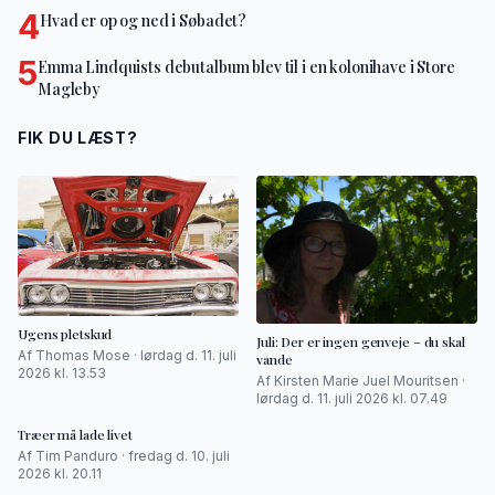
4
Hvad er op og ned i Søbadet?
5
Emma Lindquists debutalbum blev til i en kolonihave i Store
Magleby
FIK DU LÆST?
Ugens pletskud
Juli: Der er ingen genveje – du skal
Af Thomas Mose · lørdag d. 11. juli
vande
2026 kl. 13.53
Af Kirsten Marie Juel Mouritsen ·
lørdag d. 11. juli 2026 kl. 07.49
Træer må lade livet
Af Tim Panduro · fredag d. 10. juli
2026 kl. 20.11