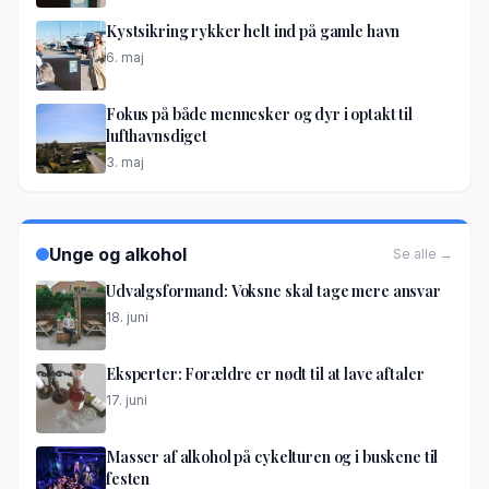
Kystsikring rykker helt ind på gamle havn
6. maj
Fokus på både mennesker og dyr i optakt til
lufthavnsdiget
3. maj
Unge og alkohol
Se alle →
Udvalgsformand: Voksne skal tage mere ansvar
18. juni
Eksperter: Forældre er nødt til at lave aftaler
17. juni
Masser af alkohol på cykelturen og i buskene til
festen