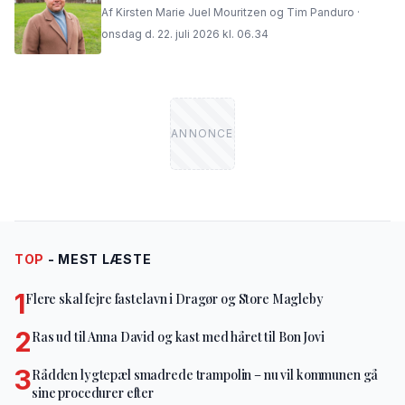
Af Kirsten Marie Juel Mouritzen og Tim Panduro ·
onsdag d. 22. juli 2026 kl. 06.34
TOP
- MEST LÆSTE
1
Flere skal fejre fastelavn i Dragør og Store Magleby
2
Ras ud til Anna David og kast med håret til Bon Jovi
3
Rådden lygtepæl smadrede trampolin – nu vil kommunen gå
sine procedurer efter