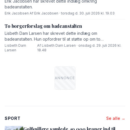
Erik Jacobsen har skrevet dette indlæg omkring
badeanstalten.
Erik Jacobsen
·
Af Erik Jacobsen · torsdag d. 30. juli 2026 kl. 19.03
To borgerforslag om badeanstalten
Lisbeth Dam Larsen har skrevet dette indlæg om
badeanstalten. Hun opfordrer til at støtte op om to
borgerforslag.
Lisbeth Dam
Af Lisbeth Dam Larsen · onsdag d. 29. juli 2026 kl.
·
Larsen
18.48
SPORT
Se alle →
Golfspillere samlede 40.000 kroner ind til