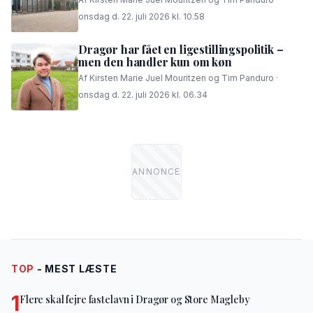
onsdag d. 22. juli 2026 kl. 10.58
Dragør har fået en ligestillingspolitik –
men den handler kun om køn
Af Kirsten Marie Juel Mouritzen og Tim Panduro ·
onsdag d. 22. juli 2026 kl. 06.34
TOP
- MEST LÆSTE
1
Flere skal fejre fastelavn i Dragør og Store Magleby