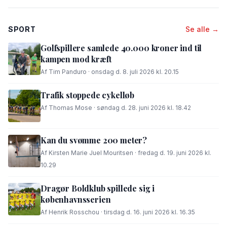
SPORT
Se alle →
Golfspillere samlede 40.000 kroner ind til
kampen mod kræft
Af Tim Panduro · onsdag d. 8. juli 2026 kl. 20.15
Trafik stoppede cykelløb
Af Thomas Mose · søndag d. 28. juni 2026 kl. 18.42
Kan du svømme 200 meter?
Af Kirsten Marie Juel Mouritsen · fredag d. 19. juni 2026 kl.
10.29
Dragør Boldklub spillede sig i
københavnsserien
Af Henrik Rosschou · tirsdag d. 16. juni 2026 kl. 16.35