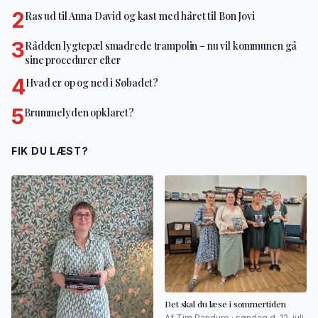
2
Ras ud til Anna David og kast med håret til Bon Jovi
3
Rådden lygtepæl smadrede trampolin – nu vil kommunen gå
sine procedurer efter
4
Hvad er op og ned i Søbadet?
5
Brummelyden opklaret?
FIK DU LÆST?
Det skal du læse i sommertiden
Af Tim Panduro · søndag d. 12. juli