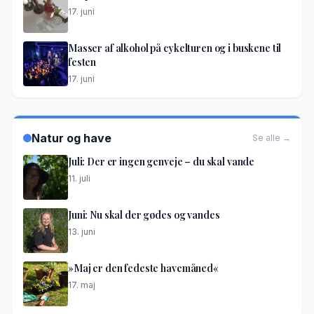
17. juni
Masser af alkohol på cykelturen og i buskene til
festen
17. juni
Natur og have
Se alle →
Juli: Der er ingen genveje – du skal vande
11. juli
Juni: Nu skal der gødes og vandes
13. juni
»Maj er den fedeste havemåned«
17. maj