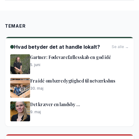
TEMAER
Hvad betyder det at handle lokalt?
Se alle →
Gartner: Fødevarefællesskab en god idé
5. juni
Fra idé om bæredygtighed til netværkshus
30. maj
Det kræver en landsby …
9. maj