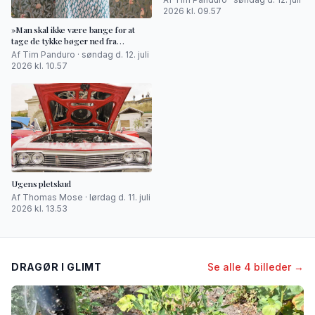
2026 kl. 09.57
»Man skal ikke være bange for at
tage de tykke bøger ned fra
hylderne«
Af Tim Panduro · søndag d. 12. juli
2026 kl. 10.57
Ugens pletskud
Af Thomas Mose · lørdag d. 11. juli
2026 kl. 13.53
DRAGØR I GLIMT
Se alle 4 billeder →