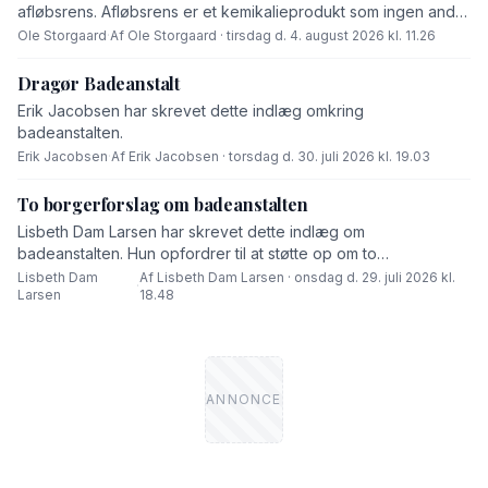
afløbsrens. Afløbsrens er et kemikalieprodukt som ingen andre
end fabrikanten ved hvad består af,« skriver Ole Storgaard i
Ole Storgaard
·
Af Ole Storgaard · tirsdag d. 4. august 2026 kl. 11.26
dette debatindlæg om forurening.
Dragør Badeanstalt
Erik Jacobsen har skrevet dette indlæg omkring
badeanstalten.
Erik Jacobsen
·
Af Erik Jacobsen · torsdag d. 30. juli 2026 kl. 19.03
To borgerforslag om badeanstalten
Lisbeth Dam Larsen har skrevet dette indlæg om
badeanstalten. Hun opfordrer til at støtte op om to
borgerforslag.
Lisbeth Dam
Af Lisbeth Dam Larsen · onsdag d. 29. juli 2026 kl.
·
Larsen
18.48