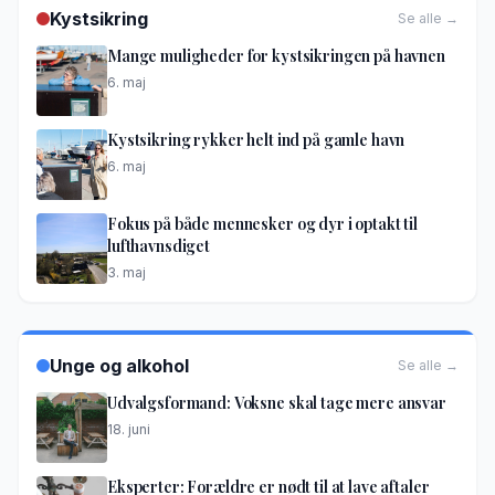
Kystsikring
Se alle →
Mange muligheder for kystsikringen på havnen
6. maj
Kystsikring rykker helt ind på gamle havn
6. maj
Fokus på både mennesker og dyr i optakt til
lufthavnsdiget
3. maj
Unge og alkohol
Se alle →
Udvalgsformand: Voksne skal tage mere ansvar
18. juni
Eksperter: Forældre er nødt til at lave aftaler