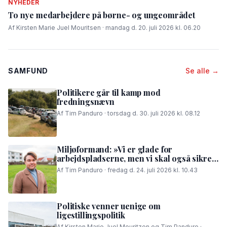
NYHEDER
To nye medarbejdere på børne- og ungeområdet
Af Kirsten Marie Juel Mouritsen · mandag d. 20. juli 2026 kl. 06.20
SAMFUND
Se alle →
Politikere går til kamp mod
fredningsnævn
Af Tim Panduro · torsdag d. 30. juli 2026 kl. 08.12
Miljøformand: »Vi er glade for
arbejdspladserne, men vi skal også sikre,
at folk i området kan få en god nattesøvn«
Af Tim Panduro · fredag d. 24. juli 2026 kl. 10.43
Politiske venner uenige om
ligestillingspolitik
Af Kirsten Marie Juel Mouritzen og Tim Panduro ·