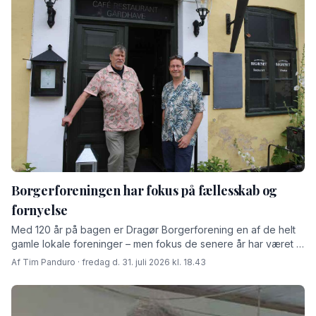
Borgerforeningen har fokus på fællesskab og
fornyelse
Med 120 år på bagen er Dragør Borgerforening en af de helt
gamle lokale foreninger – men fokus de senere år har været at
skabe rammer for fremtiden fortæller den afgåede formand
Af Tim Panduro · fredag d. 31. juli 2026 kl. 18.43
Jørn Steen Larsen og hans afløser Tore Niedel.