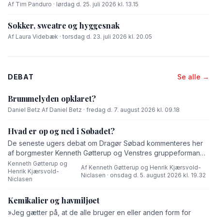
Af Tim Panduro · lørdag d. 25. juli 2026 kl. 13.15
Sokker, sweatre og hyggesnak
Af Laura Videbæk · torsdag d. 23. juli 2026 kl. 20.05
DEBAT
Se alle →
Brummelyden opklaret?
Daniel Betz
·
Af Daniel Betz · fredag d. 7. august 2026 kl. 09.18
Hvad er op og ned i Søbadet?
De seneste ugers debat om Dragør Søbad kommenteres her
af borgmester Kenneth Gøtterup og Venstres gruppeformand
Henrik Kjærsvold-Niclasen.
Kenneth Gøtterup og
Af Kenneth Gøtterup og Henrik Kjærsvold-
Henrik Kjærsvold-
·
Niclasen · onsdag d. 5. august 2026 kl. 19.32
Niclasen
Kemikalier og havmiljøet
»Jeg gætter på, at de alle bruger en eller anden form for