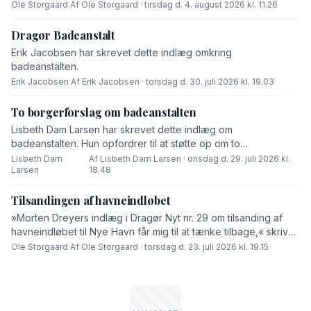
end fabrikanten ved hvad består af,« skriver Ole Storgaard i
Ole Storgaard
·
Af Ole Storgaard · tirsdag d. 4. august 2026 kl. 11.26
dette debatindlæg om forurening.
Dragør Badeanstalt
Erik Jacobsen har skrevet dette indlæg omkring
badeanstalten.
Erik Jacobsen
·
Af Erik Jacobsen · torsdag d. 30. juli 2026 kl. 19.03
To borgerforslag om badeanstalten
Lisbeth Dam Larsen har skrevet dette indlæg om
badeanstalten. Hun opfordrer til at støtte op om to
borgerforslag.
Lisbeth Dam
Af Lisbeth Dam Larsen · onsdag d. 29. juli 2026 kl.
·
Larsen
18.48
Tilsandingen af havneindløbet
»Morten Dreyers indlæg i Dragør Nyt nr. 29 om tilsanding af
havneindløbet til Nye Havn får mig til at tænke tilbage,« skriver
Ole Storgaard i dette debatindlæg.
Ole Storgaard
·
Af Ole Storgaard · torsdag d. 23. juli 2026 kl. 19.15