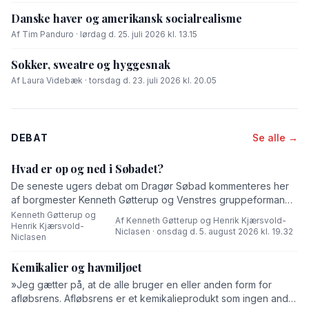
Danske haver og amerikansk socialrealisme
Af Tim Panduro · lørdag d. 25. juli 2026 kl. 13.15
Sokker, sweatre og hyggesnak
Af Laura Videbæk · torsdag d. 23. juli 2026 kl. 20.05
DEBAT
Se alle →
Hvad er op og ned i Søbadet?
De seneste ugers debat om Dragør Søbad kommenteres her
af borgmester Kenneth Gøtterup og Venstres gruppeformand
Henrik Kjærsvold-Niclasen.
Kenneth Gøtterup og
Af Kenneth Gøtterup og Henrik Kjærsvold-
Henrik Kjærsvold-
·
Niclasen · onsdag d. 5. august 2026 kl. 19.32
Niclasen
Kemikalier og havmiljøet
»Jeg gætter på, at de alle bruger en eller anden form for
afløbsrens. Afløbsrens er et kemikalieprodukt som ingen andre