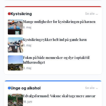
Kystsikring
Se alle →
Mange muligheder for kystsikringen på havnen
6. maj
Kystsikring rykker helt ind på gamle havn
6. maj
Fokus på både mennesker og dyr i optakt til
lufthavnsdiget
3. maj
Unge og alkohol
Se alle →
Udvalgsformand: Voksne skal tage mere ansvar
18. juni