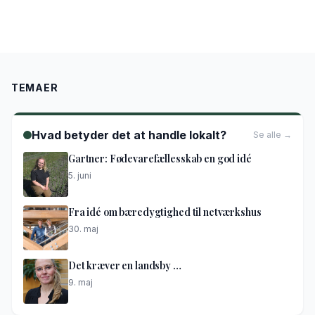
TEMAER
Hvad betyder det at handle lokalt?
Se alle →
Gartner: Fødevarefællesskab en god idé
5. juni
Fra idé om bæredygtighed til netværkshus
30. maj
Det kræver en landsby …
9. maj