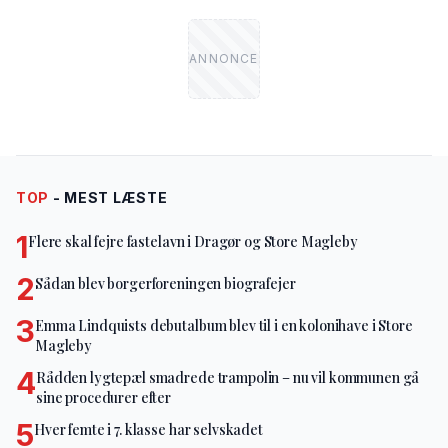
TOP
- MEST LÆSTE
1
Flere skal fejre fastelavn i Dragør og Store Magleby
2
Sådan blev borgerforeningen biografejer
3
Emma Lindquists debutalbum blev til i en kolonihave i Store
Magleby
4
Rådden lygtepæl smadrede trampolin – nu vil kommunen gå
sine procedurer efter
5
Hver femte i 7. klasse har selvskadet