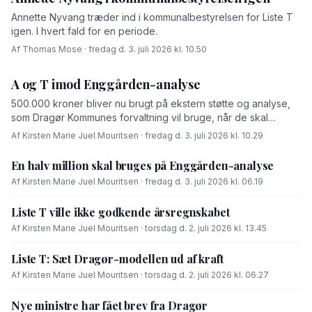
Annette Nyvang træder ind i kommunalbestyrelsen for Liste T
igen. I hvert fald for en periode.
Af Thomas Mose · fredag d. 3. juli 2026 kl. 10.50
A og T imod Enggården-analyse
500.000 kroner bliver nu brugt på ekstern støtte og analyse,
som Dragør Kommunes forvaltning vil bruge, når de skal
forhandle med OK-fonden om en driftsoverenskomst for
Af Kirsten Marie Juel Mouritsen · fredag d. 3. juli 2026 kl. 10.29
Enggården.
En halv million skal bruges på Enggården-analyse
Af Kirsten Marie Juel Mouritsen · fredag d. 3. juli 2026 kl. 06.19
Liste T ville ikke godkende årsregnskabet
Af Kirsten Marie Juel Mouritsen · torsdag d. 2. juli 2026 kl. 13.45
Liste T: Sæt Dragør-modellen ud af kraft
Af Kirsten Marie Juel Mouritsen · torsdag d. 2. juli 2026 kl. 06.27
Nye ministre har fået brev fra Dragør