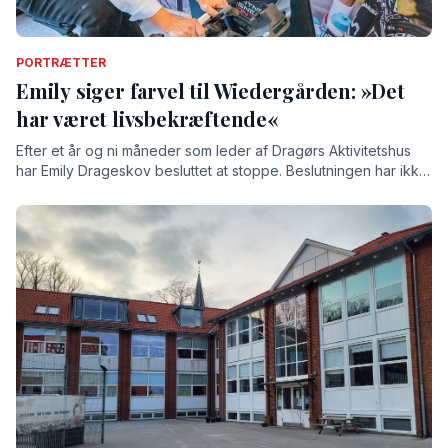
PORTRÆTTER
Emily siger farvel til Wiedergården: »Det
har været livsbekræftende«
Efter et år og ni måneder som leder af Dragørs Aktivitetshus
har Emily Drageskov besluttet at stoppe. Beslutningen har ikke
været nem, understreger hun, for tiden på Wiedergården har
givet hende både store oplevelser og stærke relationer.