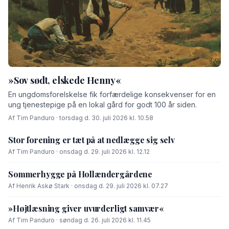
»Sov sødt, elskede Henny«
En ungdomsforelskelse fik forfærdelige konsekvenser for en
ung tjenestepige på en lokal gård for godt 100 år siden.
Af Tim Panduro · torsdag d. 30. juli 2026 kl. 10.58
Stor forening er tæt på at nedlægge sig selv
Af Tim Panduro · onsdag d. 29. juli 2026 kl. 12.12
Sommerhygge på Hollændergårdene
Af Henrik Askø Stark · onsdag d. 29. juli 2026 kl. 07.27
»Højtlæsning giver uvurderligt samvær«
Af Tim Panduro · søndag d. 26. juli 2026 kl. 11.45