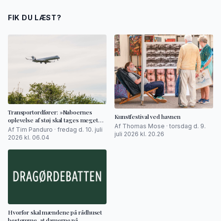
FIK DU LÆST?
Transportordfører: »Naboernes
Kunstfestival ved havnen
oplevelse af støj skal tages meget
Af Thomas Mose · torsdag d. 9.
alvorligt«
Af Tim Panduro · fredag d. 10. juli
juli 2026 kl. 20.26
2026 kl. 06.04
Hvorfor skal mændene på rådhuset
bestemme, at damerne på