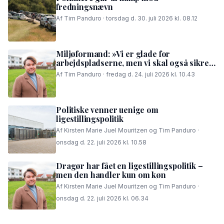
fredningsnævn
Af Tim Panduro · torsdag d. 30. juli 2026 kl. 08.12
Miljøformand: »Vi er glade for
arbejdspladserne, men vi skal også sikre,
at folk i området kan få en god nattesøvn«
Af Tim Panduro · fredag d. 24. juli 2026 kl. 10.43
Politiske venner uenige om
ligestillingspolitik
Af Kirsten Marie Juel Mouritzen og Tim Panduro ·
onsdag d. 22. juli 2026 kl. 10.58
Dragør har fået en ligestillingspolitik –
men den handler kun om køn
Af Kirsten Marie Juel Mouritzen og Tim Panduro ·
onsdag d. 22. juli 2026 kl. 06.34