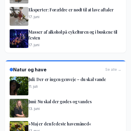
Eksperter: Forældre er nødt til at lave aftaler
17. juni
Masser af alkohol på cykelturen og i buskene til
festen
17. juni
Natur og have
Se alle →
Juli: Der er ingen genveje – du skal vande
11. juli
Juni: Nu skal der gødes og vandes
13. juni
»Maj er den fedeste havemåned«
17. maj