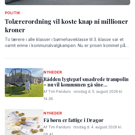
POLITIK
Tolærerordning vil koste knap ni millioner
kroner
To lærere i alle klasser i børnehaveklasse til 3. klasse var et
varmt emne i kommunalvalgkampen. Nu er prisen kommet på
bordet: 8,9 millioner kroner.
NYHEDER
Rådden lygtepæl smadrede trampolin
– nu vil kommunen gå sine
procedurer efter
Af Tim Panduro · onsdag d. 5. august 2026 kl.
14.36
NYHEDER
Få børn er fattige i Dragør
Af Tim Panduro · tirsdag d. 4. august 2026 kl.
06.41