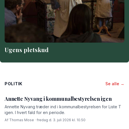
Ugens pletskud
POLITIK
Se alle →
Annette Nyvang i kommunalbestyrelsen igen
Annette Nyvang træder ind i kommunalbestyrelsen for Liste T
igen. I hvert fald for en periode.
Af Thomas Mose · fredag d. 3. juli 2026 kl. 10.50