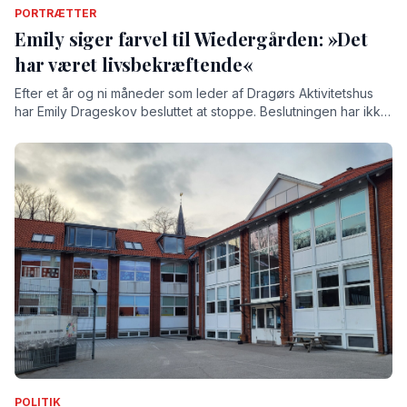
PORTRÆTTER
Emily siger farvel til Wiedergården: »Det
har været livsbekræftende«
Efter et år og ni måneder som leder af Dragørs Aktivitetshus
har Emily Drageskov besluttet at stoppe. Beslutningen har ikke
været nem, understreger hun, for tiden på Wiedergården har
givet hende både store oplevelser og stærke relationer.
POLITIK