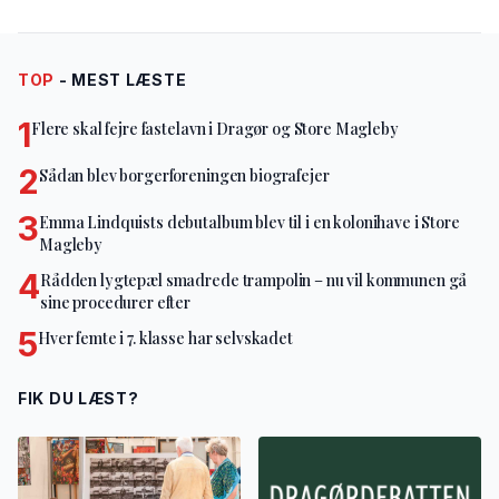
TOP
- MEST LÆSTE
1
Flere skal fejre fastelavn i Dragør og Store Magleby
2
Sådan blev borgerforeningen biografejer
3
Emma Lindquists debutalbum blev til i en kolonihave i Store
Magleby
4
Rådden lygtepæl smadrede trampolin – nu vil kommunen gå
sine procedurer efter
5
Hver femte i 7. klasse har selvskadet
FIK DU LÆST?