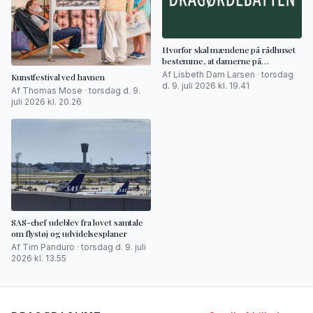
Hvorfor skal mændene på rådhuset
bestemme, at damerne på
badeanstalten skal have tøj på?
Af Lisbeth Dam Larsen · torsdag
Kunstfestival ved havnen
d. 9. juli 2026 kl. 19.41
Af Thomas Mose · torsdag d. 9.
juli 2026 kl. 20.26
SAS-chef udeblev fra lovet samtale
om flystøj og udvidelsesplaner
Af Tim Panduro · torsdag d. 9. juli
2026 kl. 13.55