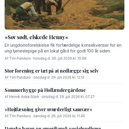
»Sov sødt, elskede Henny«
En ungdomsforelskelse fik forfærdelige konsekvenser for en
ung tjenestepige på en lokal gård for godt 100 år siden.
Af Tim Panduro · torsdag d. 30. juli 2026 kl. 10.58
Stor forening er tæt på at nedlægge sig selv
Af Tim Panduro · onsdag d. 29. juli 2026 kl. 12.12
Sommerhygge på Hollændergårdene
Af Henrik Askø Stark · onsdag d. 29. juli 2026 kl. 07.27
»Højtlæsning giver uvurderligt samvær«
Af Tim Panduro · søndag d. 26. juli 2026 kl. 11.45
Danske haver og amerikansk socialrealisme