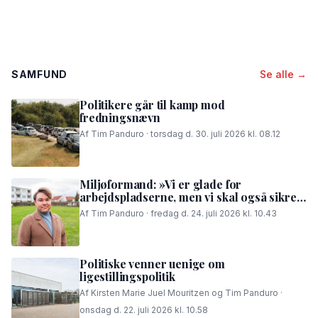
SAMFUND
Se alle →
Politikere går til kamp mod
fredningsnævn
Af Tim Panduro · torsdag d. 30. juli 2026 kl. 08.12
Miljøformand: »Vi er glade for
arbejdspladserne, men vi skal også sikre,
at folk i området kan få en god nattesøvn«
Af Tim Panduro · fredag d. 24. juli 2026 kl. 10.43
Politiske venner uenige om
ligestillingspolitik
Af Kirsten Marie Juel Mouritzen og Tim Panduro ·
onsdag d. 22. juli 2026 kl. 10.58