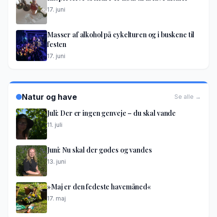
17. juni
Masser af alkohol på cykelturen og i buskene til
festen
17. juni
Natur og have
Se alle →
Juli: Der er ingen genveje – du skal vande
11. juli
Juni: Nu skal der gødes og vandes
13. juni
»Maj er den fedeste havemåned«
17. maj