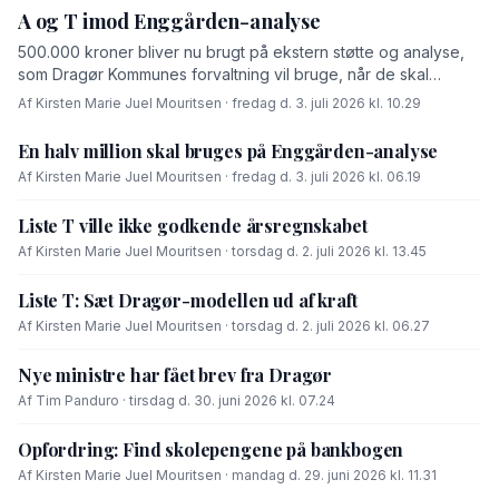
A og T imod Enggården-analyse
500.000 kroner bliver nu brugt på ekstern støtte og analyse,
som Dragør Kommunes forvaltning vil bruge, når de skal
forhandle med OK-fonden om en driftsoverenskomst for
Af Kirsten Marie Juel Mouritsen · fredag d. 3. juli 2026 kl. 10.29
Enggården.
En halv million skal bruges på Enggården-analyse
Af Kirsten Marie Juel Mouritsen · fredag d. 3. juli 2026 kl. 06.19
Liste T ville ikke godkende årsregnskabet
Af Kirsten Marie Juel Mouritsen · torsdag d. 2. juli 2026 kl. 13.45
Liste T: Sæt Dragør-modellen ud af kraft
Af Kirsten Marie Juel Mouritsen · torsdag d. 2. juli 2026 kl. 06.27
Nye ministre har fået brev fra Dragør
Af Tim Panduro · tirsdag d. 30. juni 2026 kl. 07.24
Opfordring: Find skolepengene på bankbogen
Af Kirsten Marie Juel Mouritsen · mandag d. 29. juni 2026 kl. 11.31