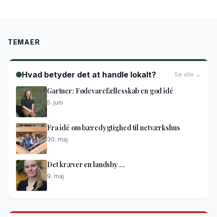
TEMAER
Hvad betyder det at handle lokalt?
Se alle →
Gartner: Fødevarefællesskab en god idé
5. juni
Fra idé om bæredygtighed til netværkshus
30. maj
Det kræver en landsby …
9. maj