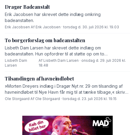
Dragør Badeanstalt
Erik Jacobsen har skrevet dette indlæg omkring
badeanstalten.
Erik Jacobsen
·
Af Erik Jacobsen · torsdag d. 30. juli 2026 kl. 19.03
To borgerforslag om badeanstalten
Lisbeth Dam Larsen har skrevet dette indlæg om
badeanstalten. Hun opfordrer til at støtte op om to
borgerforslag.
Lisbeth Dam
Af Lisbeth Dam Larsen · onsdag d. 29. juli 2026 kl.
·
Larsen
18.48
Tilsandingen af havneindløbet
»Morten Dreyers indlæg i Dragør Nyt nr. 29 om tilsanding af
havneindløbet til Nye Havn får mig til at tænke tilbage,« skriver
Ole Storgaard i dette debatindlæg.
Ole Storgaard
·
Af Ole Storgaard · torsdag d. 23. juli 2026 kl. 19.15