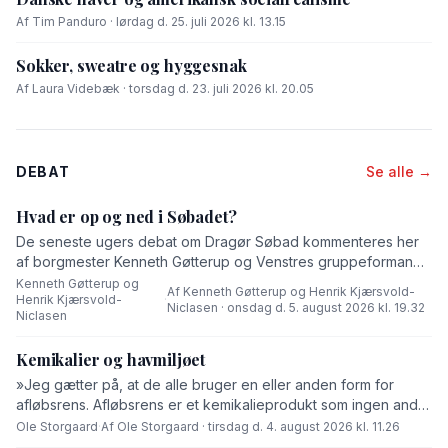
Af Tim Panduro · lørdag d. 25. juli 2026 kl. 13.15
Sokker, sweatre og hyggesnak
Af Laura Videbæk · torsdag d. 23. juli 2026 kl. 20.05
DEBAT
Se alle →
Hvad er op og ned i Søbadet?
De seneste ugers debat om Dragør Søbad kommenteres her
af borgmester Kenneth Gøtterup og Venstres gruppeformand
Henrik Kjærsvold-Niclasen.
Kenneth Gøtterup og
Af Kenneth Gøtterup og Henrik Kjærsvold-
Henrik Kjærsvold-
·
Niclasen · onsdag d. 5. august 2026 kl. 19.32
Niclasen
Kemikalier og havmiljøet
»Jeg gætter på, at de alle bruger en eller anden form for
afløbsrens. Afløbsrens er et kemikalieprodukt som ingen andre
end fabrikanten ved hvad består af,« skriver Ole Storgaard i
Ole Storgaard
·
Af Ole Storgaard · tirsdag d. 4. august 2026 kl. 11.26
dette debatindlæg om forurening.