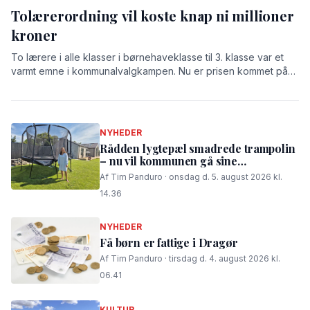
Tolærerordning vil koste knap ni millioner
kroner
To lærere i alle klasser i børnehaveklasse til 3. klasse var et
varmt emne i kommunalvalgkampen. Nu er prisen kommet på
bordet: 8,9 millioner kroner.
NYHEDER
Rådden lygtepæl smadrede trampolin
– nu vil kommunen gå sine
procedurer efter
Af Tim Panduro · onsdag d. 5. august 2026 kl.
14.36
NYHEDER
Få børn er fattige i Dragør
Af Tim Panduro · tirsdag d. 4. august 2026 kl.
06.41
KULTUR