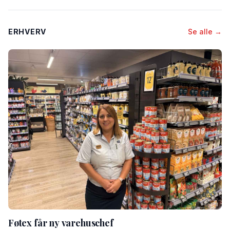
ERHVERV
Se alle →
Føtex får ny varehuschef