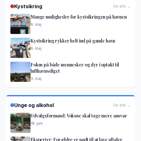
Kystsikring
Se alle →
Mange muligheder for kystsikringen på havnen
6. maj
Kystsikring rykker helt ind på gamle havn
6. maj
Fokus på både mennesker og dyr i optakt til
lufthavnsdiget
3. maj
Unge og alkohol
Se alle →
Udvalgsformand: Voksne skal tage mere ansvar
18. juni
Eksperter: Forældre er nødt til at lave aftaler