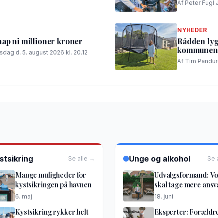
Af Peter Fugl 
NYHEDER
nap ni millioner kroner
Rådden lyg
kommunen g
sdag d. 5. august 2026 kl. 20.12
Af Tim Panduro
stsikring
Unge og alkohol
Se alle →
Se 
Mange muligheder for
Udvalgsformand: V
kystsikringen på havnen
skal tage mere ansv
6. maj
18. juni
Kystsikring rykker helt
Eksperter: Forældr