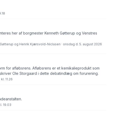
9.18
eres her af borgmester Kenneth Gøtterup og Venstres
Gøtterup og Henrik Kjærsvold-Niclasen · onsdag d. 5. august 2026
orm for afløbsrens. Afløbsrens er et kemikalieprodukt som
skriver Ole Storgaard i dette debatindlæg om forurening.
kl. 11.26
adeanstalten.
l. 19.03