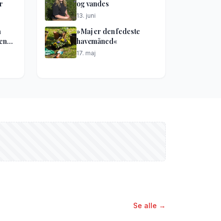
r
og vandes
13. juni
å
»Maj er den fedeste
kene
havemåned«
17. maj
Se alle →