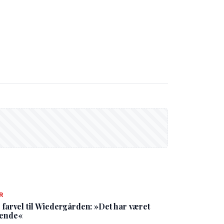
R
 farvel til Wiedergården: »Det har været
tende«