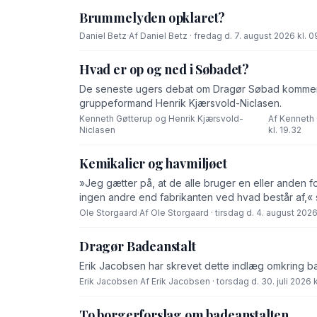
Brummelyden opklaret?
Daniel Betz
·
Af Daniel Betz · fredag d. 7. august 2026 kl. 0
Hvad er op og ned i Søbadet?
De seneste ugers debat om Dragør Søbad komment
gruppeformand Henrik Kjærsvold-Niclasen.
Kenneth Gøtterup og Henrik Kjærsvold-
Af Kenneth 
·
Niclasen
kl. 19.32
Kemikalier og havmiljøet
»Jeg gætter på, at de alle bruger en eller anden f
ingen andre end fabrikanten ved hvad består af,« 
Ole Storgaard
·
Af Ole Storgaard · tirsdag d. 4. august 2026 
Dragør Badeanstalt
Erik Jacobsen har skrevet dette indlæg omkring b
Erik Jacobsen
·
Af Erik Jacobsen · torsdag d. 30. juli 2026 k
To borgerforslag om badeanstalten