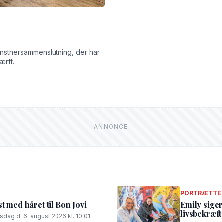
unstnersammenslutning, der har
ærft.
PORTRÆTTE
t med håret til Bon Jovi
Emily siger
livsbekræf
rsdag d. 6. august 2026 kl. 10.01