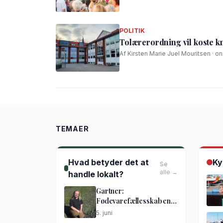
POLITIK
Tolærerordning vil koste k
Af Kirsten Marie Juel Mouritsen · on
TEMAER
Hvad betyder det at
Ky
Se
alle →
handle lokalt?
Gartner:
Fødevarefællesskab en
god idé
5. juni