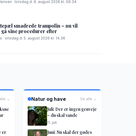
Jensen · torsdag d. 6. august 2026 kl. 06.34
tepæl smadrede trampolin – nu vil
å sine procedurer efter
 · onsdag d. 5. august 2026 kl. 14.36
Natur og have
alle →
Se alle →
oksne
Juli: Der er ingen genveje
ar
– du skal vande
11. juli
e er
Juni: Nu skal der gødes