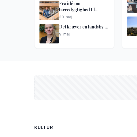
Fra idé om
bæredygtighed til
netværkshus
30. maj
Det kræver en landsby …
9. maj
KULTUR