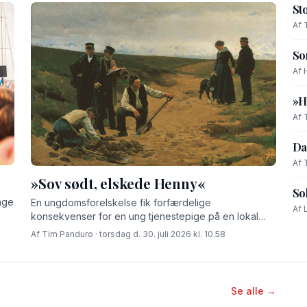
St
Af 
So
Af 
»H
Af 
Da
Af 
»Sov sødt, elskede Henny«
So
age
En ungdomsforelskelse fik forfærdelige
Af 
konsekvenser for en ung tjenestepige på en lokal
gård for godt 100 år siden.
Af Tim Panduro · torsdag d. 30. juli 2026 kl. 10.58
Se alle →