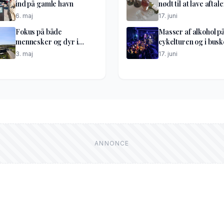
ind på gamle havn
nødt til at lave aftale
6. maj
17. juni
Fokus på både
Masser af alkohol p
mennesker og dyr i
cykelturen og i bus
optakt til lufthavnsdiget
til festen
3. maj
17. juni