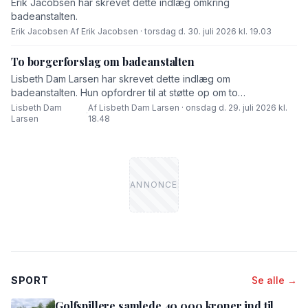
Erik Jacobsen har skrevet dette indlæg omkring
badeanstalten.
Erik Jacobsen
·
Af Erik Jacobsen · torsdag d. 30. juli 2026 kl. 19.03
To borgerforslag om badeanstalten
Lisbeth Dam Larsen har skrevet dette indlæg om
badeanstalten. Hun opfordrer til at støtte op om to
borgerforslag.
Lisbeth Dam
Af Lisbeth Dam Larsen · onsdag d. 29. juli 2026 kl.
·
Larsen
18.48
SPORT
Se alle →
Golfspillere samlede 40.000 kroner ind til