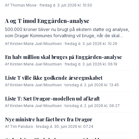
Af Thomas Mose · fredag d. 3. juli 2026 kl. 10.50
A og T imod Enggården-analyse
500.000 kroner bliver nu brugt på ekstern støtte og analyse,
som Dragør Kommunes forvaltning vil bruge, når de skal
forhandle med OK-fonden om en driftsoverenskomst for
Af Kirsten Marie Juel Mouritsen · fredag d. 3. juli 2026 kl. 10.29
Enggården.
En halv million skal bruges på Enggården-analyse
Af Kirsten Marie Juel Mouritsen · fredag d. 3. juli 2026 kl. 06.19
Liste T ville ikke godkende årsregnskabet
Af Kirsten Marie Juel Mouritsen · torsdag d. 2. juli 2026 kl. 13.45
Liste T: Sæt Dragør-modellen ud af kraft
Af Kirsten Marie Juel Mouritsen · torsdag d. 2. juli 2026 kl. 06.27
Nye ministre har fået brev fra Dragør
Af Tim Panduro · tirsdag d. 30. juni 2026 kl. 07.24