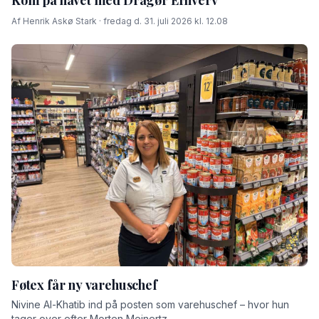
Af Henrik Askø Stark · fredag d. 31. juli 2026 kl. 12.08
Føtex får ny varehuschef
Nivine Al-Khatib ind på posten som varehuschef – hvor hun
tager over efter Morten Meinertz.