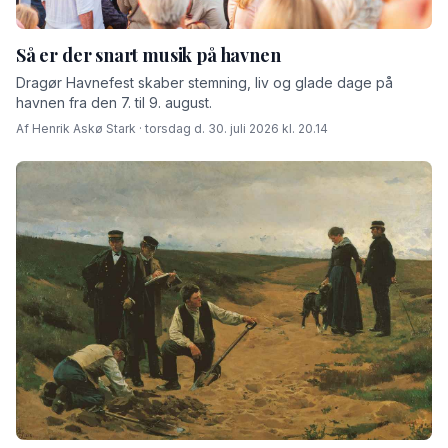
Så er der snart musik på havnen
Dragør Havnefest skaber stemning, liv og glade dage på
havnen fra den 7. til 9. august.
Af Henrik Askø Stark · torsdag d. 30. juli 2026 kl. 20.14