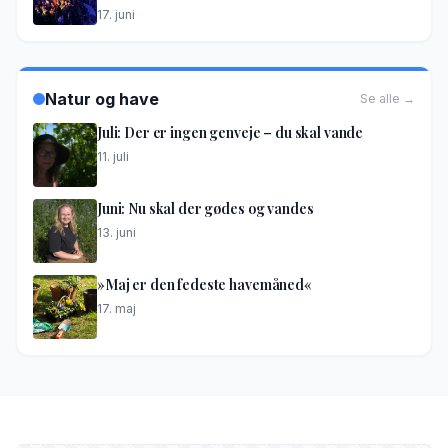
17. juni
Natur og have
Se alle →
Juli: Der er ingen genveje – du skal vande
11. juli
Juni: Nu skal der gødes og vandes
13. juni
»Maj er den fedeste havemåned«
17. maj