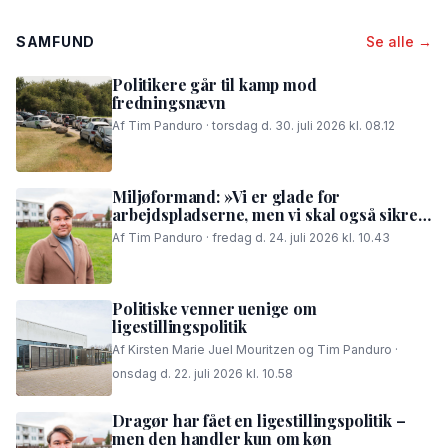
SAMFUND
Se alle →
Politikere går til kamp mod
fredningsnævn
Af Tim Panduro · torsdag d. 30. juli 2026 kl. 08.12
Miljøformand: »Vi er glade for
arbejdspladserne, men vi skal også sikre,
at folk i området kan få en god nattesøvn«
Af Tim Panduro · fredag d. 24. juli 2026 kl. 10.43
Politiske venner uenige om
ligestillingspolitik
Af Kirsten Marie Juel Mouritzen og Tim Panduro ·
onsdag d. 22. juli 2026 kl. 10.58
Dragør har fået en ligestillingspolitik –
men den handler kun om køn