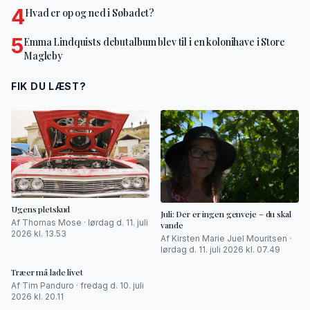
4
Hvad er op og ned i Søbadet?
5
Emma Lindquists debutalbum blev til i en kolonihave i Store
Magleby
FIK DU LÆST?
Ugens pletskud
Juli: Der er ingen genveje – du skal
Af Thomas Mose · lørdag d. 11. juli
vande
2026 kl. 13.53
Af Kirsten Marie Juel Mouritsen ·
lørdag d. 11. juli 2026 kl. 07.49
Træer må lade livet
Af Tim Panduro · fredag d. 10. juli
2026 kl. 20.11