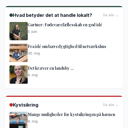
Hvad betyder det at handle lokalt?
Se alle →
Gartner: Fødevarefællesskab en god idé
5. juni
Fra idé om bæredygtighed til netværkshus
30. maj
Det kræver en landsby …
9. maj
Kystsikring
Se alle →
Mange muligheder for kystsikringen på havnen
6. maj