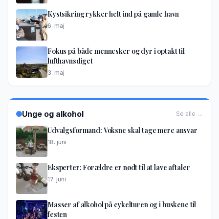
Kystsikring rykker helt ind på gamle havn
6. maj
Fokus på både mennesker og dyr i optakt til
lufthavnsdiget
3. maj
Unge og alkohol
Se alle →
Udvalgsformand: Voksne skal tage mere ansvar
18. juni
Eksperter: Forældre er nødt til at lave aftaler
17. juni
Masser af alkohol på cykelturen og i buskene til
festen