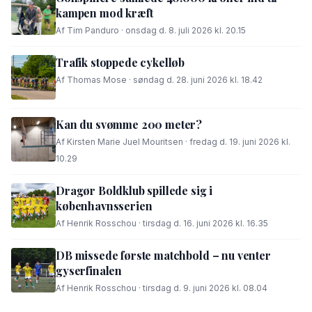
kampen mod kræft
Af Tim Panduro · onsdag d. 8. juli 2026 kl. 20.15
Trafik stoppede cykelløb
Af Thomas Mose · søndag d. 28. juni 2026 kl. 18.42
Kan du svømme 200 meter?
Af Kirsten Marie Juel Mouritsen · fredag d. 19. juni 2026 kl.
10.29
Dragør Boldklub spillede sig i
københavnsserien
Af Henrik Rosschou · tirsdag d. 16. juni 2026 kl. 16.35
DB missede første matchbold – nu venter
gyserfinalen
Af Henrik Rosschou · tirsdag d. 9. juni 2026 kl. 08.04