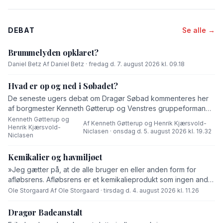
DEBAT
Se alle →
Brummelyden opklaret?
Daniel Betz
·
Af Daniel Betz · fredag d. 7. august 2026 kl. 09.18
Hvad er op og ned i Søbadet?
De seneste ugers debat om Dragør Søbad kommenteres her
af borgmester Kenneth Gøtterup og Venstres gruppeformand
Henrik Kjærsvold-Niclasen.
Kenneth Gøtterup og
Af Kenneth Gøtterup og Henrik Kjærsvold-
Henrik Kjærsvold-
·
Niclasen · onsdag d. 5. august 2026 kl. 19.32
Niclasen
Kemikalier og havmiljøet
»Jeg gætter på, at de alle bruger en eller anden form for
afløbsrens. Afløbsrens er et kemikalieprodukt som ingen andre
end fabrikanten ved hvad består af,« skriver Ole Storgaard i
Ole Storgaard
·
Af Ole Storgaard · tirsdag d. 4. august 2026 kl. 11.26
dette debatindlæg om forurening.
Dragør Badeanstalt