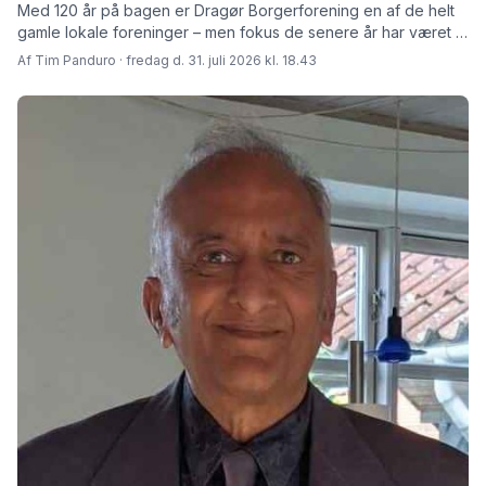
Med 120 år på bagen er Dragør Borgerforening en af de helt
gamle lokale foreninger – men fokus de senere år har været at
skabe rammer for fremtiden fortæller den afgåede formand
Af Tim Panduro · fredag d. 31. juli 2026 kl. 18.43
Jørn Steen Larsen og hans afløser Tore Niedel.