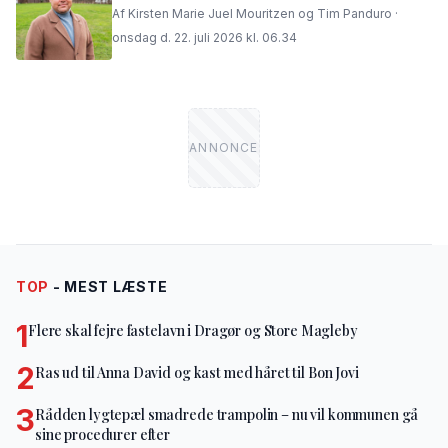
Af Kirsten Marie Juel Mouritzen og Tim Panduro ·
onsdag d. 22. juli 2026 kl. 06.34
TOP
- MEST LÆSTE
1
Flere skal fejre fastelavn i Dragør og Store Magleby
2
Ras ud til Anna David og kast med håret til Bon Jovi
3
Rådden lygtepæl smadrede trampolin – nu vil kommunen gå
sine procedurer efter