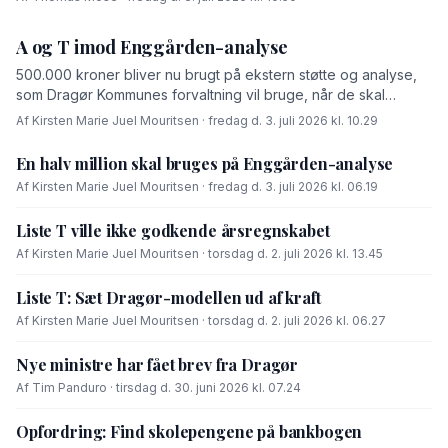
A og T imod Enggården-analyse
500.000 kroner bliver nu brugt på ekstern støtte og analyse,
som Dragør Kommunes forvaltning vil bruge, når de skal
forhandle med OK-fonden om en driftsoverenskomst for
Af Kirsten Marie Juel Mouritsen · fredag d. 3. juli 2026 kl. 10.29
Enggården.
En halv million skal bruges på Enggården-analyse
Af Kirsten Marie Juel Mouritsen · fredag d. 3. juli 2026 kl. 06.19
Liste T ville ikke godkende årsregnskabet
Af Kirsten Marie Juel Mouritsen · torsdag d. 2. juli 2026 kl. 13.45
Liste T: Sæt Dragør-modellen ud af kraft
Af Kirsten Marie Juel Mouritsen · torsdag d. 2. juli 2026 kl. 06.27
Nye ministre har fået brev fra Dragør
Af Tim Panduro · tirsdag d. 30. juni 2026 kl. 07.24
Opfordring: Find skolepengene på bankbogen