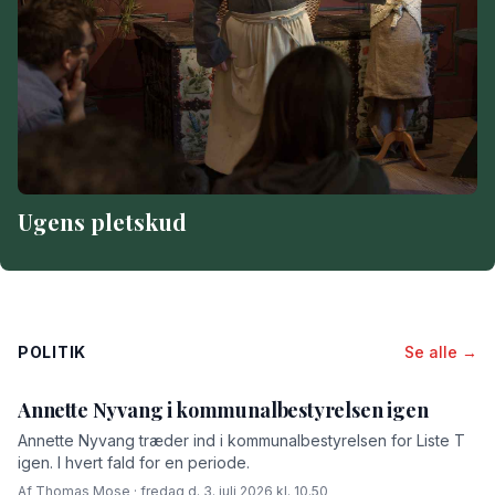
Ugens pletskud
POLITIK
Se alle →
Annette Nyvang i kommunalbestyrelsen igen
Annette Nyvang træder ind i kommunalbestyrelsen for Liste T
igen. I hvert fald for en periode.
Af Thomas Mose · fredag d. 3. juli 2026 kl. 10.50