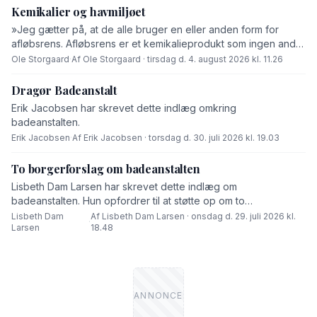
Kemikalier og havmiljøet
»Jeg gætter på, at de alle bruger en eller anden form for
afløbsrens. Afløbsrens er et kemikalieprodukt som ingen andre
end fabrikanten ved hvad består af,« skriver Ole Storgaard i
Ole Storgaard
·
Af Ole Storgaard · tirsdag d. 4. august 2026 kl. 11.26
dette debatindlæg om forurening.
Dragør Badeanstalt
Erik Jacobsen har skrevet dette indlæg omkring
badeanstalten.
Erik Jacobsen
·
Af Erik Jacobsen · torsdag d. 30. juli 2026 kl. 19.03
To borgerforslag om badeanstalten
Lisbeth Dam Larsen har skrevet dette indlæg om
badeanstalten. Hun opfordrer til at støtte op om to
borgerforslag.
Lisbeth Dam
Af Lisbeth Dam Larsen · onsdag d. 29. juli 2026 kl.
·
Larsen
18.48