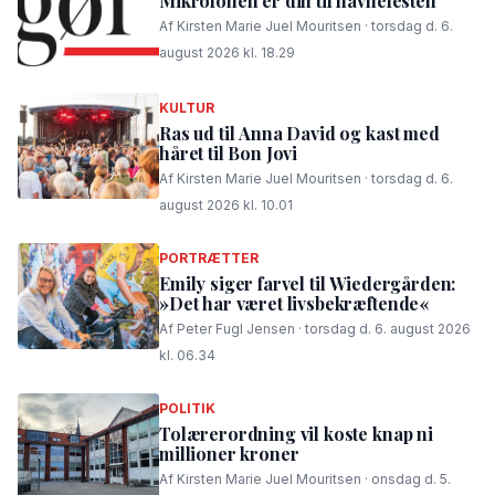
Mikrofonen er din til havnefesten
Af Kirsten Marie Juel Mouritsen · torsdag d. 6.
august 2026 kl. 18.29
KULTUR
Ras ud til Anna David og kast med
håret til Bon Jovi
Af Kirsten Marie Juel Mouritsen · torsdag d. 6.
august 2026 kl. 10.01
PORTRÆTTER
Emily siger farvel til Wiedergården:
»Det har været livsbekræftende«
Af Peter Fugl Jensen · torsdag d. 6. august 2026
kl. 06.34
POLITIK
Tolærerordning vil koste knap ni
millioner kroner
Af Kirsten Marie Juel Mouritsen · onsdag d. 5.