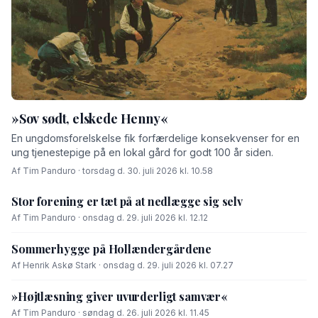
»Sov sødt, elskede Henny«
En ungdomsforelskelse fik forfærdelige konsekvenser for en
ung tjenestepige på en lokal gård for godt 100 år siden.
Af Tim Panduro · torsdag d. 30. juli 2026 kl. 10.58
Stor forening er tæt på at nedlægge sig selv
Af Tim Panduro · onsdag d. 29. juli 2026 kl. 12.12
Sommerhygge på Hollændergårdene
Af Henrik Askø Stark · onsdag d. 29. juli 2026 kl. 07.27
»Højtlæsning giver uvurderligt samvær«
Af Tim Panduro · søndag d. 26. juli 2026 kl. 11.45