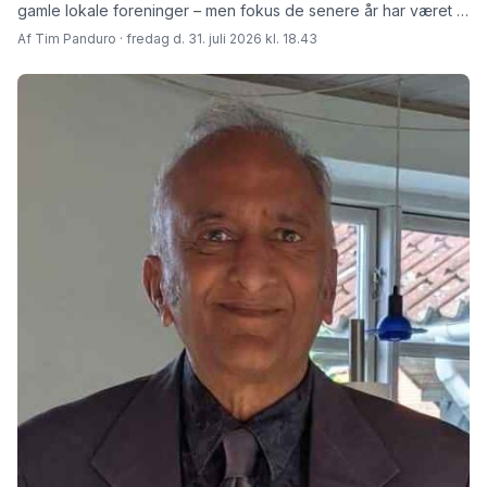
gamle lokale foreninger – men fokus de senere år har været at
skabe rammer for fremtiden fortæller den afgåede formand
Af Tim Panduro · fredag d. 31. juli 2026 kl. 18.43
Jørn Steen Larsen og hans afløser Tore Niedel.