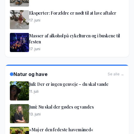
Eksperter: Forældre er nødt til at lave aftaler
17. juni
Masser af alkohol på cykelturen og i buskene til
festen
17. juni
Natur og have
Se alle →
Juli: Der er ingen genveje – du skal vande
11. juli
Juni: Nu skal der gødes og vandes
13. juni
»Maj er den fedeste havemåned«