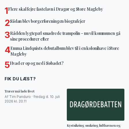
1
Flere skal fejre fastelavn i Dragør og Store Magleby
2
Sådan blev borgerforeningen biografejer
3
Rådden lygtepæl smadrede trampolin – nu vil kommunen gå
sine procedurer efter
4
Emma Lindquists debutalbum blev til i en kolonihave i Store
Magleby
5
Hvad er op og ned i Søbadet?
FIK DU LÆST?
Træer må lade livet
Af Tim Panduro · fredag d. 10. juli
2026 kl. 20.11
Kystsikring omkring lufthavnen og