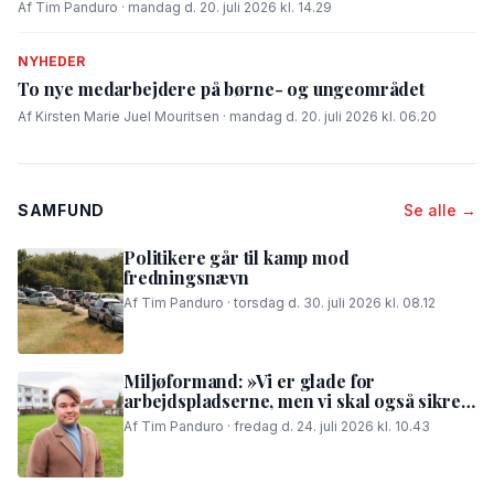
Af Tim Panduro · mandag d. 20. juli 2026 kl. 14.29
NYHEDER
To nye medarbejdere på børne- og ungeområdet
Af Kirsten Marie Juel Mouritsen · mandag d. 20. juli 2026 kl. 06.20
SAMFUND
Se alle →
Politikere går til kamp mod
fredningsnævn
Af Tim Panduro · torsdag d. 30. juli 2026 kl. 08.12
Miljøformand: »Vi er glade for
arbejdspladserne, men vi skal også sikre,
at folk i området kan få en god nattesøvn«
Af Tim Panduro · fredag d. 24. juli 2026 kl. 10.43