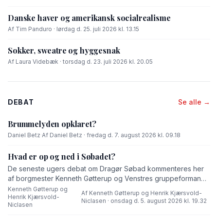
Danske haver og amerikansk socialrealisme
Af Tim Panduro · lørdag d. 25. juli 2026 kl. 13.15
Sokker, sweatre og hyggesnak
Af Laura Videbæk · torsdag d. 23. juli 2026 kl. 20.05
DEBAT
Se alle →
Brummelyden opklaret?
Daniel Betz
·
Af Daniel Betz · fredag d. 7. august 2026 kl. 09.18
Hvad er op og ned i Søbadet?
De seneste ugers debat om Dragør Søbad kommenteres her
af borgmester Kenneth Gøtterup og Venstres gruppeformand
Henrik Kjærsvold-Niclasen.
Kenneth Gøtterup og
Af Kenneth Gøtterup og Henrik Kjærsvold-
Henrik Kjærsvold-
·
Niclasen · onsdag d. 5. august 2026 kl. 19.32
Niclasen