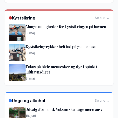
Kystsikring
Se alle →
Mange muligheder for kystsikringen på havnen
6. maj
Kystsikring rykker helt ind på gamle havn
6. maj
Fokus på både mennesker og dyr i optakt til
lufthavnsdiget
3. maj
Unge og alkohol
Se alle →
Udvalgsformand: Voksne skal tage mere ansvar
18. juni