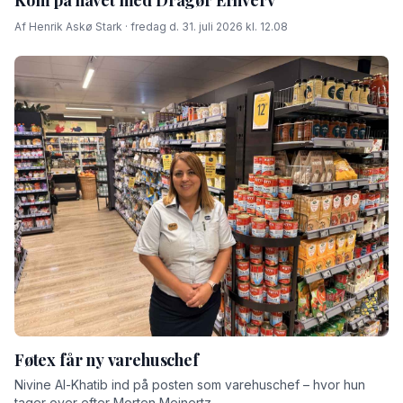
Af Henrik Askø Stark · fredag d. 31. juli 2026 kl. 12.08
Føtex får ny varehuschef
Nivine Al-Khatib ind på posten som varehuschef – hvor hun
tager over efter Morten Meinertz.