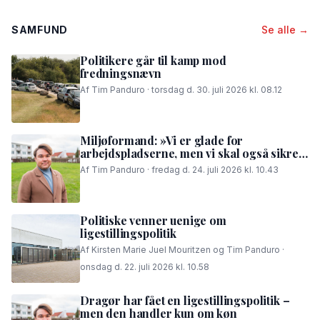
SAMFUND
Se alle →
Politikere går til kamp mod
fredningsnævn
Af Tim Panduro · torsdag d. 30. juli 2026 kl. 08.12
Miljøformand: »Vi er glade for
arbejdspladserne, men vi skal også sikre,
at folk i området kan få en god nattesøvn«
Af Tim Panduro · fredag d. 24. juli 2026 kl. 10.43
Politiske venner uenige om
ligestillingspolitik
Af Kirsten Marie Juel Mouritzen og Tim Panduro ·
onsdag d. 22. juli 2026 kl. 10.58
Dragør har fået en ligestillingspolitik –
men den handler kun om køn