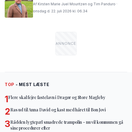
Af Kirsten Marie Juel Mouritzen og Tim Panduro ·
onsdag d. 22. juli 2026 kl. 06.34
TOP
- MEST LÆSTE
1
Flere skal fejre fastelavn i Dragør og Store Magleby
2
Ras ud til Anna David og kast med håret til Bon Jovi
3
Rådden lygtepæl smadrede trampolin – nu vil kommunen gå
sine procedurer efter