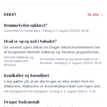
DEBAT
Se alle →
Brummelyden opklaret?
Daniel Betz
·
Af Daniel Betz · fredag d. 7. august 2026 kl. 09.18
Hvad er op og ned i Søbadet?
De seneste ugers debat om Dragør Søbad kommenteres her
af borgmester Kenneth Gøtterup og Venstres gruppeformand
Henrik Kjærsvold-Niclasen.
Kenneth Gøtterup og
Af Kenneth Gøtterup og Henrik Kjærsvold-
Henrik Kjærsvold-
·
Niclasen · onsdag d. 5. august 2026 kl. 19.32
Niclasen
Kemikalier og havmiljøet
»Jeg gætter på, at de alle bruger en eller anden form for
afløbsrens. Afløbsrens er et kemikalieprodukt som ingen andre
end fabrikanten ved hvad består af,« skriver Ole Storgaard i
Ole Storgaard
·
Af Ole Storgaard · tirsdag d. 4. august 2026 kl. 11.26
dette debatindlæg om forurening.
Dragør Badeanstalt