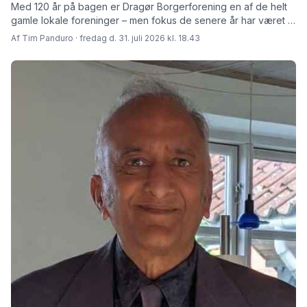
Med 120 år på bagen er Dragør Borgerforening en af de helt
gamle lokale foreninger – men fokus de senere år har været at
skabe rammer for fremtiden fortæller den afgåede formand
Af Tim Panduro · fredag d. 31. juli 2026 kl. 18.43
Jørn Steen Larsen og hans afløser Tore Niedel.