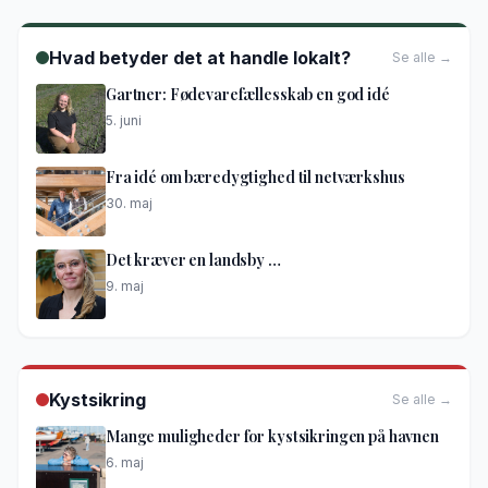
Hvad betyder det at handle lokalt?
Se alle →
Gartner: Fødevarefællesskab en god idé
5. juni
Fra idé om bæredygtighed til netværkshus
30. maj
Det kræver en landsby …
9. maj
Kystsikring
Se alle →
Mange muligheder for kystsikringen på havnen
6. maj