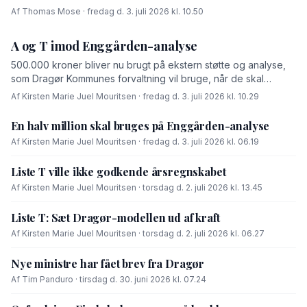
Af Thomas Mose · fredag d. 3. juli 2026 kl. 10.50
A og T imod Enggården-analyse
500.000 kroner bliver nu brugt på ekstern støtte og analyse,
som Dragør Kommunes forvaltning vil bruge, når de skal
forhandle med OK-fonden om en driftsoverenskomst for
Af Kirsten Marie Juel Mouritsen · fredag d. 3. juli 2026 kl. 10.29
Enggården.
En halv million skal bruges på Enggården-analyse
Af Kirsten Marie Juel Mouritsen · fredag d. 3. juli 2026 kl. 06.19
Liste T ville ikke godkende årsregnskabet
Af Kirsten Marie Juel Mouritsen · torsdag d. 2. juli 2026 kl. 13.45
Liste T: Sæt Dragør-modellen ud af kraft
Af Kirsten Marie Juel Mouritsen · torsdag d. 2. juli 2026 kl. 06.27
Nye ministre har fået brev fra Dragør
Af Tim Panduro · tirsdag d. 30. juni 2026 kl. 07.24