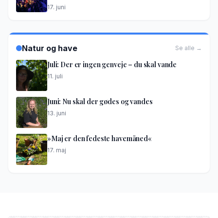
17. juni
Natur og have
Se alle →
Juli: Der er ingen genveje – du skal vande
11. juli
Juni: Nu skal der gødes og vandes
13. juni
»Maj er den fedeste havemåned«
17. maj