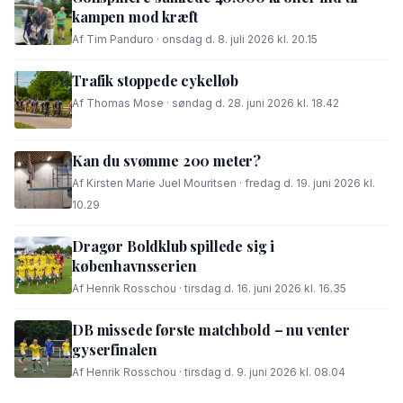
kampen mod kræft
Af Tim Panduro · onsdag d. 8. juli 2026 kl. 20.15
Trafik stoppede cykelløb
Af Thomas Mose · søndag d. 28. juni 2026 kl. 18.42
Kan du svømme 200 meter?
Af Kirsten Marie Juel Mouritsen · fredag d. 19. juni 2026 kl.
10.29
Dragør Boldklub spillede sig i
københavnsserien
Af Henrik Rosschou · tirsdag d. 16. juni 2026 kl. 16.35
DB missede første matchbold – nu venter
gyserfinalen
Af Henrik Rosschou · tirsdag d. 9. juni 2026 kl. 08.04