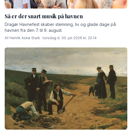
Så er der snart musik på havnen
Dragør Havnefest skaber stemning, liv og glade dage på
havnen fra den 7. til 9. august.
Af Henrik Askø Stark · torsdag d. 30. juli 2026 kl. 20.14