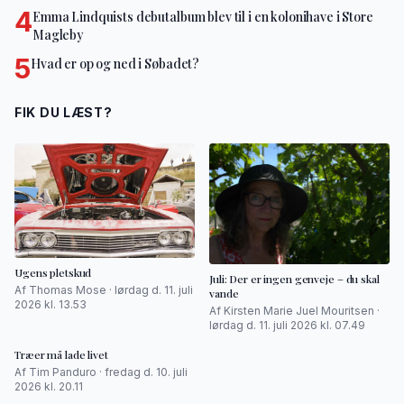
4
Emma Lindquists debutalbum blev til i en kolonihave i Store
Magleby
5
Hvad er op og ned i Søbadet?
FIK DU LÆST?
Ugens pletskud
Juli: Der er ingen genveje – du skal
Af Thomas Mose · lørdag d. 11. juli
vande
2026 kl. 13.53
Af Kirsten Marie Juel Mouritsen ·
lørdag d. 11. juli 2026 kl. 07.49
Træer må lade livet
Af Tim Panduro · fredag d. 10. juli
2026 kl. 20.11