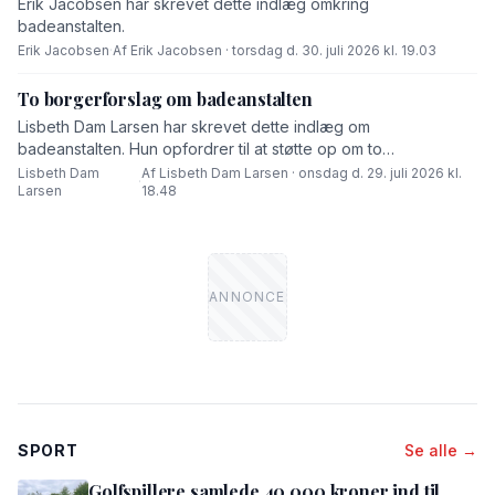
Erik Jacobsen har skrevet dette indlæg omkring
badeanstalten.
Erik Jacobsen
·
Af Erik Jacobsen · torsdag d. 30. juli 2026 kl. 19.03
To borgerforslag om badeanstalten
Lisbeth Dam Larsen har skrevet dette indlæg om
badeanstalten. Hun opfordrer til at støtte op om to
borgerforslag.
Lisbeth Dam
Af Lisbeth Dam Larsen · onsdag d. 29. juli 2026 kl.
·
Larsen
18.48
SPORT
Se alle →
Golfspillere samlede 40.000 kroner ind til