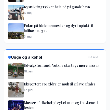
Kystsikring rykker helt ind på gamle havn
6. maj
Fokus på både mennesker og dyr i optakt til
lufthavnsdiget
3. maj
Unge og alkohol
Se alle →
Udvalgsformand: Voksne skal tage mere ansvar
18. juni
Eksperter: Forældre er nødt til at lave aftaler
17. juni
Masser af alkohol på cykelturen og i buskene til
festen