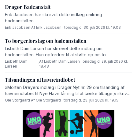
Dragør Badeanstalt
Erik Jacobsen har skrevet dette indlæg omkring
badeanstalten.
Erik Jacobsen
·
Af Erik Jacobsen · torsdag d. 30. juli 2026 kl. 19.03
To borgerforslag om badeanstalten
Lisbeth Dam Larsen har skrevet dette indlæg om
badeanstalten. Hun opfordrer til at støtte op om to
borgerforslag.
Lisbeth Dam
Af Lisbeth Dam Larsen · onsdag d. 29. juli 2026 kl.
·
Larsen
18.48
Tilsandingen af havneindløbet
»Morten Dreyers indlæg i Dragør Nyt nr. 29 om tilsanding af
havneindløbet til Nye Havn får mig til at tænke tilbage,« skriver
Ole Storgaard i dette debatindlæg.
Ole Storgaard
·
Af Ole Storgaard · torsdag d. 23. juli 2026 kl. 19.15