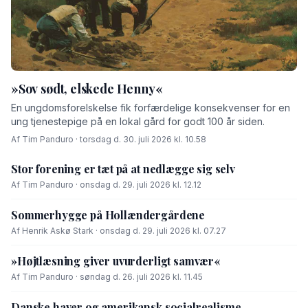
»Sov sødt, elskede Henny«
En ungdomsforelskelse fik forfærdelige konsekvenser for en
ung tjenestepige på en lokal gård for godt 100 år siden.
Af Tim Panduro · torsdag d. 30. juli 2026 kl. 10.58
Stor forening er tæt på at nedlægge sig selv
Af Tim Panduro · onsdag d. 29. juli 2026 kl. 12.12
Sommerhygge på Hollændergårdene
Af Henrik Askø Stark · onsdag d. 29. juli 2026 kl. 07.27
»Højtlæsning giver uvurderligt samvær«
Af Tim Panduro · søndag d. 26. juli 2026 kl. 11.45
Danske haver og amerikansk socialrealisme