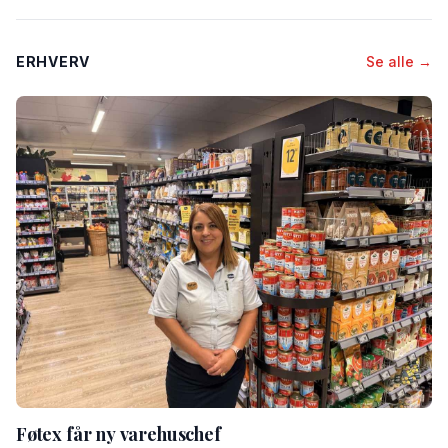
ERHVERV
Se alle →
Føtex får ny varehuschef