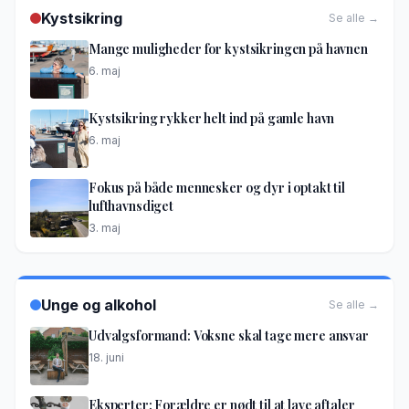
Kystsikring
Se alle →
Mange muligheder for kystsikringen på havnen
6. maj
Kystsikring rykker helt ind på gamle havn
6. maj
Fokus på både mennesker og dyr i optakt til
lufthavnsdiget
3. maj
Unge og alkohol
Se alle →
Udvalgsformand: Voksne skal tage mere ansvar
18. juni
Eksperter: Forældre er nødt til at lave aftaler