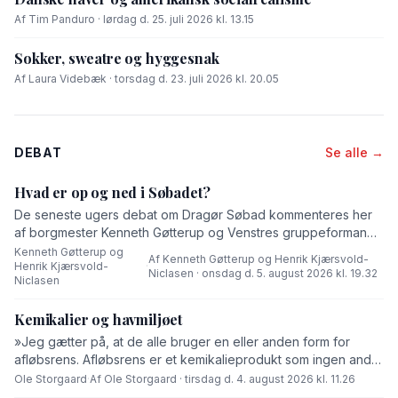
Af Tim Panduro · lørdag d. 25. juli 2026 kl. 13.15
Sokker, sweatre og hyggesnak
Af Laura Videbæk · torsdag d. 23. juli 2026 kl. 20.05
DEBAT
Se alle →
Hvad er op og ned i Søbadet?
De seneste ugers debat om Dragør Søbad kommenteres her
af borgmester Kenneth Gøtterup og Venstres gruppeformand
Henrik Kjærsvold-Niclasen.
Kenneth Gøtterup og
Af Kenneth Gøtterup og Henrik Kjærsvold-
Henrik Kjærsvold-
·
Niclasen · onsdag d. 5. august 2026 kl. 19.32
Niclasen
Kemikalier og havmiljøet
»Jeg gætter på, at de alle bruger en eller anden form for
afløbsrens. Afløbsrens er et kemikalieprodukt som ingen andre
end fabrikanten ved hvad består af,« skriver Ole Storgaard i
Ole Storgaard
·
Af Ole Storgaard · tirsdag d. 4. august 2026 kl. 11.26
dette debatindlæg om forurening.