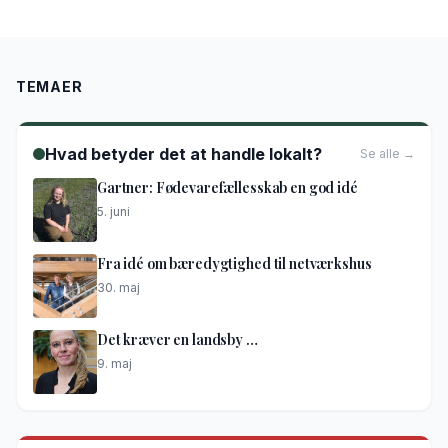
TEMAER
Hvad betyder det at handle lokalt?
Se alle →
Gartner: Fødevarefællesskab en god idé
5. juni
Fra idé om bæredygtighed til netværkshus
30. maj
Det kræver en landsby …
9. maj