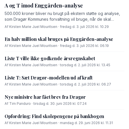
A og T imod Enggården-analyse
500.000 kroner bliver nu brugt på ekstern støtte og analyse,
som Dragør Kommunes forvaltning vil bruge, når de skal
forhandle med OK-fonden om en driftsoverenskomst for
Af Kirsten Marie Juel Mouritsen · fredag d. 3. juli 2026 kl. 10.29
Enggården.
En halv million skal bruges på Enggården-analyse
Af Kirsten Marie Juel Mouritsen · fredag d. 3. juli 2026 kl. 06.19
Liste T ville ikke godkende årsregnskabet
Af Kirsten Marie Juel Mouritsen · torsdag d. 2. juli 2026 kl. 13.45
Liste T: Sæt Dragør-modellen ud af kraft
Af Kirsten Marie Juel Mouritsen · torsdag d. 2. juli 2026 kl. 06.27
Nye ministre har fået brev fra Dragør
Af Tim Panduro · tirsdag d. 30. juni 2026 kl. 07.24
Opfordring: Find skolepengene på bankbogen
Af Kirsten Marie Juel Mouritsen · mandag d. 29. juni 2026 kl. 11.31