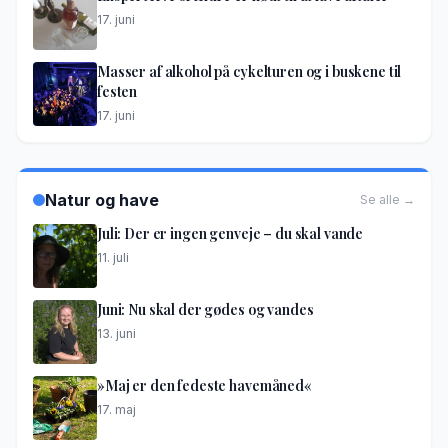
17. juni
Masser af alkohol på cykelturen og i buskene til
festen
17. juni
Natur og have
Se alle →
Juli: Der er ingen genveje – du skal vande
11. juli
Juni: Nu skal der gødes og vandes
13. juni
»Maj er den fedeste havemåned«
17. maj