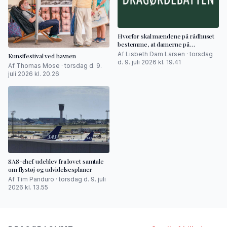
Hvorfor skal mændene på rådhuset
bestemme, at damerne på
badeanstalten skal have tøj på?
Af Lisbeth Dam Larsen · torsdag
Kunstfestival ved havnen
d. 9. juli 2026 kl. 19.41
Af Thomas Mose · torsdag d. 9.
juli 2026 kl. 20.26
SAS-chef udeblev fra lovet samtale
om flystøj og udvidelsesplaner
Af Tim Panduro · torsdag d. 9. juli
2026 kl. 13.55