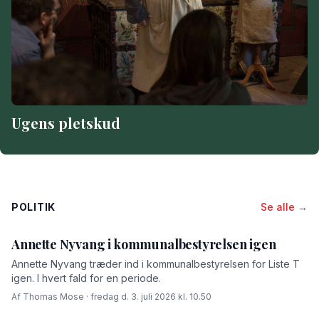
Ugens pletskud
POLITIK
Se alle →
Annette Nyvang i kommunalbestyrelsen igen
Annette Nyvang træder ind i kommunalbestyrelsen for Liste T
igen. I hvert fald for en periode.
Af Thomas Mose · fredag d. 3. juli 2026 kl. 10.50