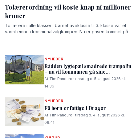
Tolærerordning vil koste knap ni millioner
kroner
To lærere i alle klasser i børnehaveklasse til 3. klasse var et
varmt emne i kommunalvalgkampen. Nu er prisen kommet på
bordet: 8,9 millioner kroner.
NYHEDER
Rådden lygtepæl smadrede trampolin
– nu vil kommunen gå sine
procedurer efter
Af Tim Panduro · onsdag d. 5. august 2026 kl.
14.36
NYHEDER
Få børn er fattige i Dragør
Af Tim Panduro · tirsdag d. 4. august 2026 kl.
06.41
KULTUR