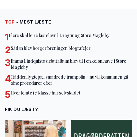
TOP
- MEST LÆSTE
1
Flere skal fejre fastelavn i Dragør og Store Magleby
2
Sådan blev borgerforeningen biografejer
3
Emma Lindquists debutalbum blev til i en kolonihave i Store
Magleby
4
Rådden lygtepæl smadrede trampolin – nu vil kommunen gå
sine procedurer efter
5
Hver femte i 7. klasse har selvskadet
FIK DU LÆST?