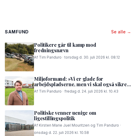
SAMFUND
Se alle →
Politikere går til kamp mod
fredningsnævn
Af Tim Panduro · torsdag d. 30. juli 2026 kl. 08.12
Miljøformand: »Vi er glade for
arbejdspladserne, men vi skal også sikre,
at folk i området kan få en god nattesøvn«
Af Tim Panduro · fredag d. 24. juli 2026 kl. 10.43
Politiske venner uenige om
ligestillingspolitik
Af Kirsten Marie Juel Mouritzen og Tim Panduro ·
onsdag d. 22. juli 2026 kl. 10.58