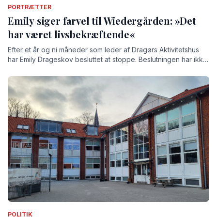
PORTRÆTTER
Emily siger farvel til Wiedergården: »Det
har været livsbekræftende«
Efter et år og ni måneder som leder af Dragørs Aktivitetshus
har Emily Drageskov besluttet at stoppe. Beslutningen har ikke
været nem, understreger hun, for tiden på Wiedergården har
givet hende både store oplevelser og stærke relationer.
POLITIK