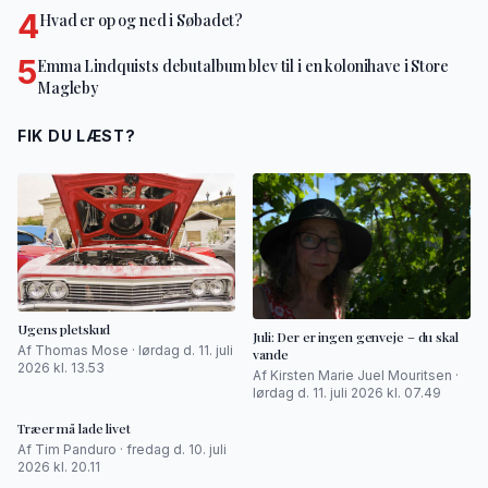
4
Hvad er op og ned i Søbadet?
5
Emma Lindquists debutalbum blev til i en kolonihave i Store
Magleby
FIK DU LÆST?
Ugens pletskud
Juli: Der er ingen genveje – du skal
Af Thomas Mose · lørdag d. 11. juli
vande
2026 kl. 13.53
Af Kirsten Marie Juel Mouritsen ·
lørdag d. 11. juli 2026 kl. 07.49
Træer må lade livet
Af Tim Panduro · fredag d. 10. juli
2026 kl. 20.11