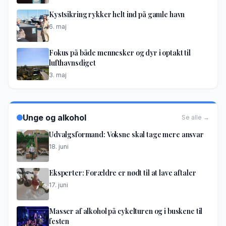
Kystsikring rykker helt ind på gamle havn
6. maj
Fokus på både mennesker og dyr i optakt til
lufthavnsdiget
3. maj
Unge og alkohol
Se alle →
Udvalgsformand: Voksne skal tage mere ansvar
18. juni
Eksperter: Forældre er nødt til at lave aftaler
17. juni
Masser af alkohol på cykelturen og i buskene til
festen