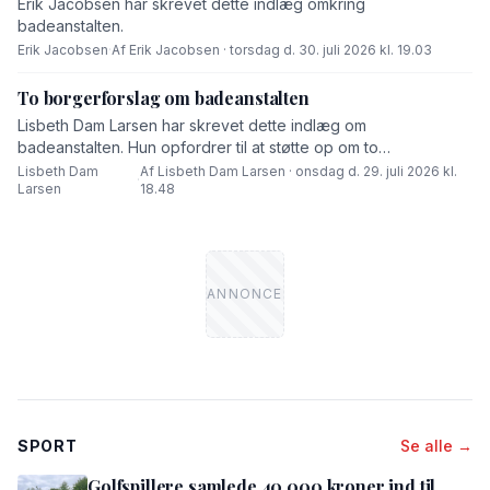
Erik Jacobsen har skrevet dette indlæg omkring
badeanstalten.
Erik Jacobsen
·
Af Erik Jacobsen · torsdag d. 30. juli 2026 kl. 19.03
To borgerforslag om badeanstalten
Lisbeth Dam Larsen har skrevet dette indlæg om
badeanstalten. Hun opfordrer til at støtte op om to
borgerforslag.
Lisbeth Dam
Af Lisbeth Dam Larsen · onsdag d. 29. juli 2026 kl.
·
Larsen
18.48
SPORT
Se alle →
Golfspillere samlede 40.000 kroner ind til