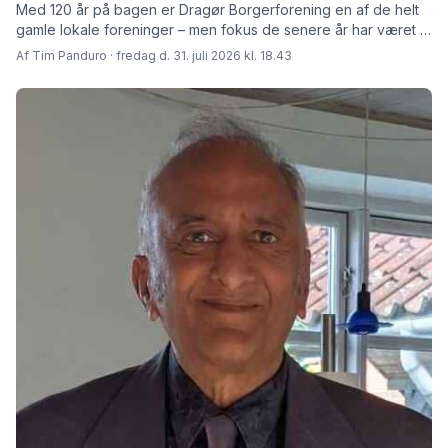
Med 120 år på bagen er Dragør Borgerforening en af de helt
gamle lokale foreninger – men fokus de senere år har været at
skabe rammer for fremtiden fortæller den afgåede formand
Af Tim Panduro · fredag d. 31. juli 2026 kl. 18.43
Jørn Steen Larsen og hans afløser Tore Niedel.