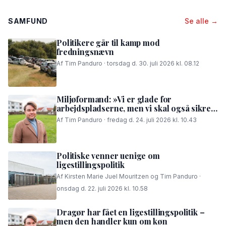
SAMFUND
Se alle →
Politikere går til kamp mod
fredningsnævn
Af Tim Panduro · torsdag d. 30. juli 2026 kl. 08.12
Miljøformand: »Vi er glade for
arbejdspladserne, men vi skal også sikre,
at folk i området kan få en god nattesøvn«
Af Tim Panduro · fredag d. 24. juli 2026 kl. 10.43
Politiske venner uenige om
ligestillingspolitik
Af Kirsten Marie Juel Mouritzen og Tim Panduro ·
onsdag d. 22. juli 2026 kl. 10.58
Dragør har fået en ligestillingspolitik –
men den handler kun om køn