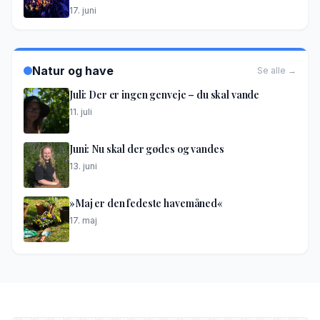
17. juni
Natur og have
Se alle →
Juli: Der er ingen genveje – du skal vande
11. juli
Juni: Nu skal der gødes og vandes
13. juni
»Maj er den fedeste havemåned«
17. maj