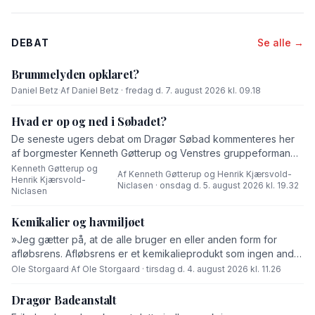
DEBAT
Se alle →
Brummelyden opklaret?
Daniel Betz
·
Af Daniel Betz · fredag d. 7. august 2026 kl. 09.18
Hvad er op og ned i Søbadet?
De seneste ugers debat om Dragør Søbad kommenteres her
af borgmester Kenneth Gøtterup og Venstres gruppeformand
Henrik Kjærsvold-Niclasen.
Kenneth Gøtterup og
Af Kenneth Gøtterup og Henrik Kjærsvold-
Henrik Kjærsvold-
·
Niclasen · onsdag d. 5. august 2026 kl. 19.32
Niclasen
Kemikalier og havmiljøet
»Jeg gætter på, at de alle bruger en eller anden form for
afløbsrens. Afløbsrens er et kemikalieprodukt som ingen andre
end fabrikanten ved hvad består af,« skriver Ole Storgaard i
Ole Storgaard
·
Af Ole Storgaard · tirsdag d. 4. august 2026 kl. 11.26
dette debatindlæg om forurening.
Dragør Badeanstalt