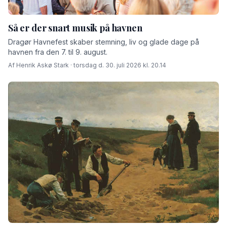
Så er der snart musik på havnen
Dragør Havnefest skaber stemning, liv og glade dage på
havnen fra den 7. til 9. august.
Af Henrik Askø Stark · torsdag d. 30. juli 2026 kl. 20.14