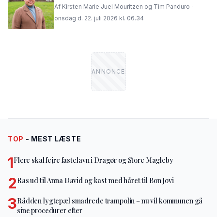
Af Kirsten Marie Juel Mouritzen og Tim Panduro ·
onsdag d. 22. juli 2026 kl. 06.34
TOP
- MEST LÆSTE
1
Flere skal fejre fastelavn i Dragør og Store Magleby
2
Ras ud til Anna David og kast med håret til Bon Jovi
3
Rådden lygtepæl smadrede trampolin – nu vil kommunen gå
sine procedurer efter