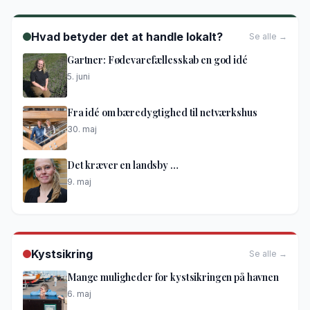
Hvad betyder det at handle lokalt?
Se alle →
Gartner: Fødevarefællesskab en god idé
5. juni
Fra idé om bæredygtighed til netværkshus
30. maj
Det kræver en landsby …
9. maj
Kystsikring
Se alle →
Mange muligheder for kystsikringen på havnen
6. maj