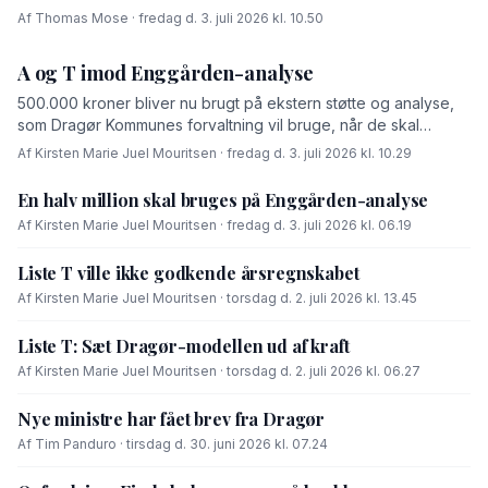
Af Thomas Mose · fredag d. 3. juli 2026 kl. 10.50
A og T imod Enggården-analyse
500.000 kroner bliver nu brugt på ekstern støtte og analyse,
som Dragør Kommunes forvaltning vil bruge, når de skal
forhandle med OK-fonden om en driftsoverenskomst for
Af Kirsten Marie Juel Mouritsen · fredag d. 3. juli 2026 kl. 10.29
Enggården.
En halv million skal bruges på Enggården-analyse
Af Kirsten Marie Juel Mouritsen · fredag d. 3. juli 2026 kl. 06.19
Liste T ville ikke godkende årsregnskabet
Af Kirsten Marie Juel Mouritsen · torsdag d. 2. juli 2026 kl. 13.45
Liste T: Sæt Dragør-modellen ud af kraft
Af Kirsten Marie Juel Mouritsen · torsdag d. 2. juli 2026 kl. 06.27
Nye ministre har fået brev fra Dragør
Af Tim Panduro · tirsdag d. 30. juni 2026 kl. 07.24