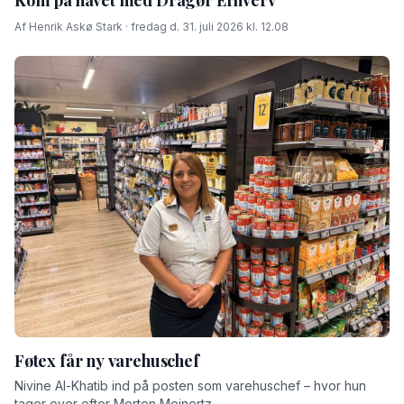
Af Henrik Askø Stark · fredag d. 31. juli 2026 kl. 12.08
Føtex får ny varehuschef
Nivine Al-Khatib ind på posten som varehuschef – hvor hun
tager over efter Morten Meinertz.