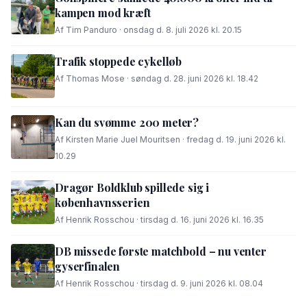
kampen mod kræft
Af Tim Panduro · onsdag d. 8. juli 2026 kl. 20.15
Trafik stoppede cykelløb
Af Thomas Mose · søndag d. 28. juni 2026 kl. 18.42
Kan du svømme 200 meter?
Af Kirsten Marie Juel Mouritsen · fredag d. 19. juni 2026 kl.
10.29
Dragør Boldklub spillede sig i
københavnsserien
Af Henrik Rosschou · tirsdag d. 16. juni 2026 kl. 16.35
DB missede første matchbold – nu venter
gyserfinalen
Af Henrik Rosschou · tirsdag d. 9. juni 2026 kl. 08.04