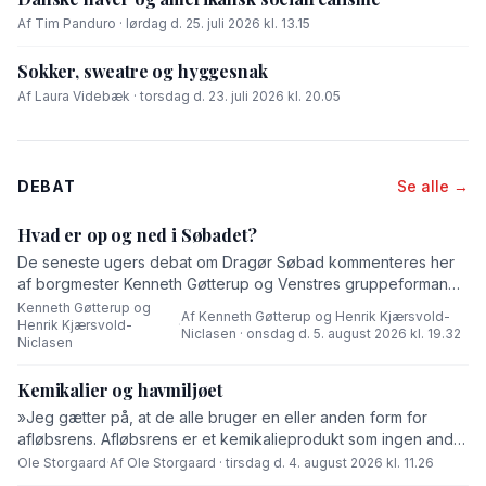
Af Tim Panduro · lørdag d. 25. juli 2026 kl. 13.15
Sokker, sweatre og hyggesnak
Af Laura Videbæk · torsdag d. 23. juli 2026 kl. 20.05
DEBAT
Se alle →
Hvad er op og ned i Søbadet?
De seneste ugers debat om Dragør Søbad kommenteres her
af borgmester Kenneth Gøtterup og Venstres gruppeformand
Henrik Kjærsvold-Niclasen.
Kenneth Gøtterup og
Af Kenneth Gøtterup og Henrik Kjærsvold-
Henrik Kjærsvold-
·
Niclasen · onsdag d. 5. august 2026 kl. 19.32
Niclasen
Kemikalier og havmiljøet
»Jeg gætter på, at de alle bruger en eller anden form for
afløbsrens. Afløbsrens er et kemikalieprodukt som ingen andre
end fabrikanten ved hvad består af,« skriver Ole Storgaard i
Ole Storgaard
·
Af Ole Storgaard · tirsdag d. 4. august 2026 kl. 11.26
dette debatindlæg om forurening.