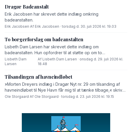
Dragør Badeanstalt
Erik Jacobsen har skrevet dette indlæg omkring
badeanstalten.
Erik Jacobsen
·
Af Erik Jacobsen · torsdag d. 30. juli 2026 kl. 19.03
To borgerforslag om badeanstalten
Lisbeth Dam Larsen har skrevet dette indlæg om
badeanstalten. Hun opfordrer til at støtte op om to
borgerforslag.
Lisbeth Dam
Af Lisbeth Dam Larsen · onsdag d. 29. juli 2026 kl.
·
Larsen
18.48
Tilsandingen af havneindløbet
»Morten Dreyers indlæg i Dragør Nyt nr. 29 om tilsanding af
havneindløbet til Nye Havn får mig til at tænke tilbage,« skriver
Ole Storgaard i dette debatindlæg.
Ole Storgaard
·
Af Ole Storgaard · torsdag d. 23. juli 2026 kl. 19.15