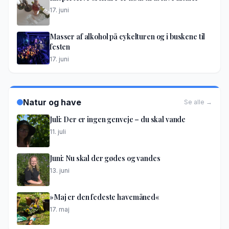
17. juni
Masser af alkohol på cykelturen og i buskene til
festen
17. juni
Natur og have
Se alle →
Juli: Der er ingen genveje – du skal vande
11. juli
Juni: Nu skal der gødes og vandes
13. juni
»Maj er den fedeste havemåned«
17. maj