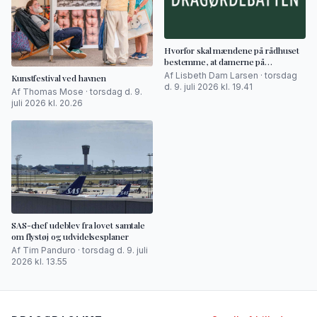
Hvorfor skal mændene på rådhuset
bestemme, at damerne på
badeanstalten skal have tøj på?
Af Lisbeth Dam Larsen · torsdag
Kunstfestival ved havnen
d. 9. juli 2026 kl. 19.41
Af Thomas Mose · torsdag d. 9.
juli 2026 kl. 20.26
SAS-chef udeblev fra lovet samtale
om flystøj og udvidelsesplaner
Af Tim Panduro · torsdag d. 9. juli
2026 kl. 13.55