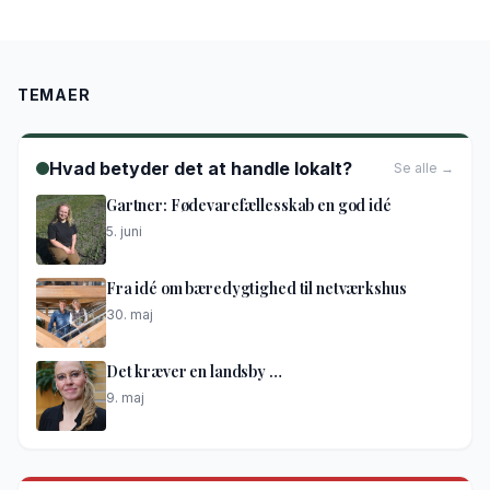
TEMAER
Hvad betyder det at handle lokalt?
Se alle →
Gartner: Fødevarefællesskab en god idé
5. juni
Fra idé om bæredygtighed til netværkshus
30. maj
Det kræver en landsby …
9. maj