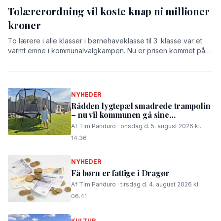
Tolærerordning vil koste knap ni millioner
kroner
To lærere i alle klasser i børnehaveklasse til 3. klasse var et
varmt emne i kommunalvalgkampen. Nu er prisen kommet på
bordet: 8,9 millioner kroner.
NYHEDER
Rådden lygtepæl smadrede trampolin
– nu vil kommunen gå sine
procedurer efter
Af Tim Panduro · onsdag d. 5. august 2026 kl.
14.36
NYHEDER
Få børn er fattige i Dragør
Af Tim Panduro · tirsdag d. 4. august 2026 kl.
06.41
KULTUR