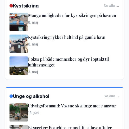
Kystsikring
Se alle →
Mange muligheder for kystsikringen på havnen
6. maj
Kystsikring rykker helt ind på gamle havn
6. maj
Fokus på både mennesker og dyr i optakt til
lufthavnsdiget
3. maj
Unge og alkohol
Se alle →
Udvalgsformand: Voksne skal tage mere ansvar
18. juni
Eksperter: Forældre er nødt til at lave aftaler