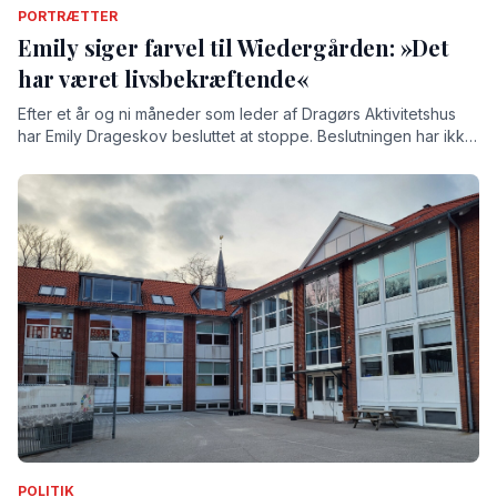
PORTRÆTTER
Emily siger farvel til Wiedergården: »Det
har været livsbekræftende«
Efter et år og ni måneder som leder af Dragørs Aktivitetshus
har Emily Drageskov besluttet at stoppe. Beslutningen har ikke
været nem, understreger hun, for tiden på Wiedergården har
givet hende både store oplevelser og stærke relationer.
POLITIK