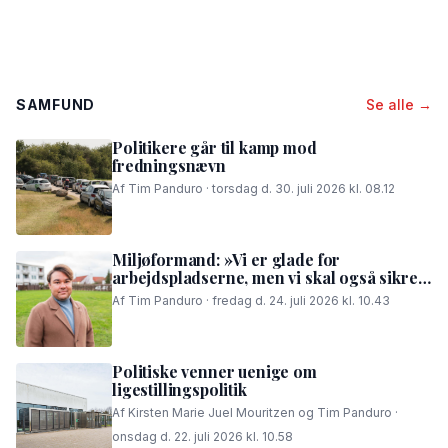
SAMFUND
Se alle →
Politikere går til kamp mod
fredningsnævn
Af Tim Panduro · torsdag d. 30. juli 2026 kl. 08.12
Miljøformand: »Vi er glade for
arbejdspladserne, men vi skal også sikre,
at folk i området kan få en god nattesøvn«
Af Tim Panduro · fredag d. 24. juli 2026 kl. 10.43
Politiske venner uenige om
ligestillingspolitik
Af Kirsten Marie Juel Mouritzen og Tim Panduro ·
onsdag d. 22. juli 2026 kl. 10.58