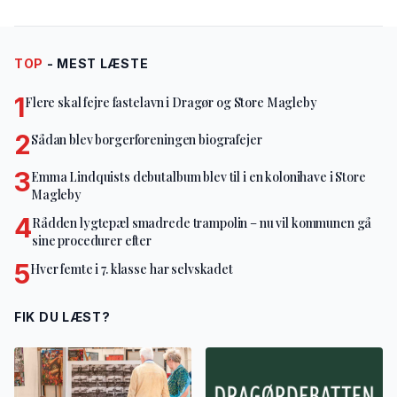
TOP
- MEST LÆSTE
1
Flere skal fejre fastelavn i Dragør og Store Magleby
2
Sådan blev borgerforeningen biografejer
3
Emma Lindquists debutalbum blev til i en kolonihave i Store
Magleby
4
Rådden lygtepæl smadrede trampolin – nu vil kommunen gå
sine procedurer efter
5
Hver femte i 7. klasse har selvskadet
FIK DU LÆST?