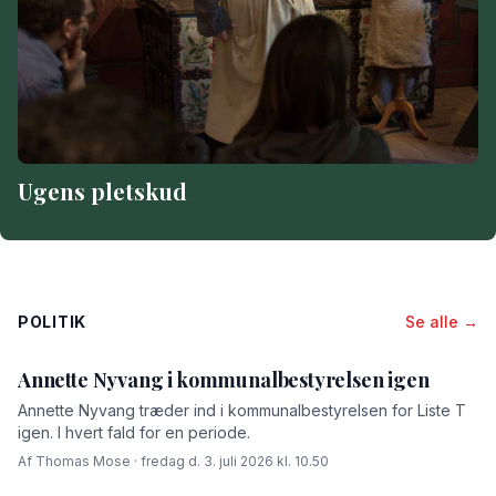
Ugens pletskud
POLITIK
Se alle →
Annette Nyvang i kommunalbestyrelsen igen
Annette Nyvang træder ind i kommunalbestyrelsen for Liste T
igen. I hvert fald for en periode.
Af Thomas Mose · fredag d. 3. juli 2026 kl. 10.50