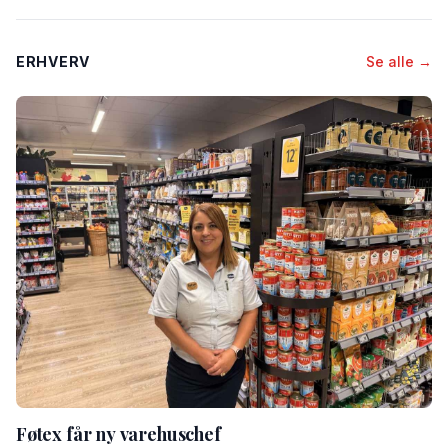
ERHVERV
Se alle →
Føtex får ny varehuschef