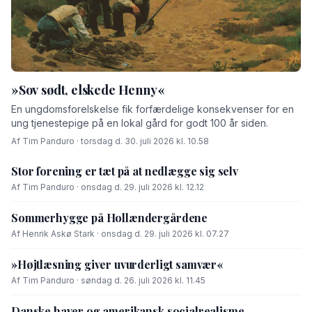
»Sov sødt, elskede Henny«
En ungdomsforelskelse fik forfærdelige konsekvenser for en
ung tjenestepige på en lokal gård for godt 100 år siden.
Af Tim Panduro · torsdag d. 30. juli 2026 kl. 10.58
Stor forening er tæt på at nedlægge sig selv
Af Tim Panduro · onsdag d. 29. juli 2026 kl. 12.12
Sommerhygge på Hollændergårdene
Af Henrik Askø Stark · onsdag d. 29. juli 2026 kl. 07.27
»Højtlæsning giver uvurderligt samvær«
Af Tim Panduro · søndag d. 26. juli 2026 kl. 11.45
Danske haver og amerikansk socialrealisme