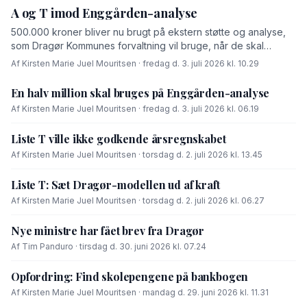
A og T imod Enggården-analyse
500.000 kroner bliver nu brugt på ekstern støtte og analyse,
som Dragør Kommunes forvaltning vil bruge, når de skal
forhandle med OK-fonden om en driftsoverenskomst for
Af Kirsten Marie Juel Mouritsen · fredag d. 3. juli 2026 kl. 10.29
Enggården.
En halv million skal bruges på Enggården-analyse
Af Kirsten Marie Juel Mouritsen · fredag d. 3. juli 2026 kl. 06.19
Liste T ville ikke godkende årsregnskabet
Af Kirsten Marie Juel Mouritsen · torsdag d. 2. juli 2026 kl. 13.45
Liste T: Sæt Dragør-modellen ud af kraft
Af Kirsten Marie Juel Mouritsen · torsdag d. 2. juli 2026 kl. 06.27
Nye ministre har fået brev fra Dragør
Af Tim Panduro · tirsdag d. 30. juni 2026 kl. 07.24
Opfordring: Find skolepengene på bankbogen
Af Kirsten Marie Juel Mouritsen · mandag d. 29. juni 2026 kl. 11.31