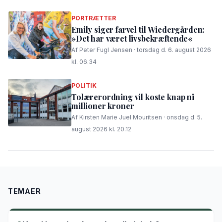
PORTRÆTTER
Emily siger farvel til Wiedergården:
»Det har været livsbekræftende«
Af Peter Fugl Jensen · torsdag d. 6. august 2026
kl. 06.34
POLITIK
Tolærerordning vil koste knap ni
millioner kroner
Af Kirsten Marie Juel Mouritsen · onsdag d. 5.
august 2026 kl. 20.12
TEMAER