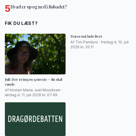
5
Hvad er op og ned i Søbadet?
FIK DU LÆST?
Træer må lade livet
Af Tim Panduro · fredag d. 10. juli
2026 kl. 20.11
Juli: Der er ingen genveje – du skal
vande
Af Kirsten Marie Juel Mouritsen ·
lørdag d. 11. juli 2026 kl. 07.49