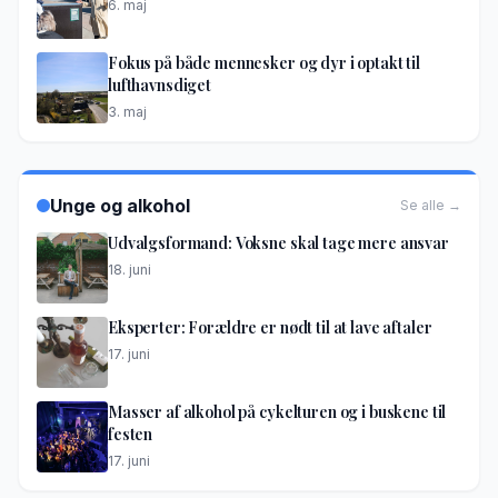
6. maj
Fokus på både mennesker og dyr i optakt til
lufthavnsdiget
3. maj
Unge og alkohol
Se alle →
Udvalgsformand: Voksne skal tage mere ansvar
18. juni
Eksperter: Forældre er nødt til at lave aftaler
17. juni
Masser af alkohol på cykelturen og i buskene til
festen
17. juni