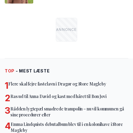
TOP
- MEST LÆSTE
1
Flere skal fejre fastelavn i Dragør og Store Magleby
2
Ras ud til Anna David og kast med håret til Bon Jovi
3
Rådden lygtepæl smadrede trampolin – nu vil kommunen gå
sine procedurer efter
4
Emma Lindquists debutalbum blev til i en kolonihave i Store
Magleby