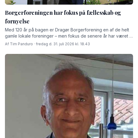
Borgerforeningen har fokus på fællesskab og
fornyelse
Med 120 år på bagen er Dragør Borgerforening en af de helt
gamle lokale foreninger – men fokus de senere år har været at
skabe rammer for fremtiden fortæller den afgåede formand
Af Tim Panduro · fredag d. 31. juli 2026 kl. 18.43
Jørn Steen Larsen og hans afløser Tore Niedel.