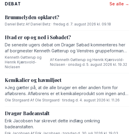
DEBAT
Se alle →
Brummelyden opklaret?
Daniel Betz
·
Af Daniel Betz · fredag d. 7. august 2026 kl. 09.18
Hvad er op og ned i Søbadet?
De seneste ugers debat om Dragør Søbad kommenteres her
af borgmester Kenneth Gøtterup og Venstres gruppeformand
Henrik Kjærsvold-Niclasen.
Kenneth Gøtterup og
Af Kenneth Gøtterup og Henrik Kjærsvold-
Henrik Kjærsvold-
·
Niclasen · onsdag d. 5. august 2026 kl. 19.32
Niclasen
Kemikalier og havmiljøet
»Jeg gætter på, at de alle bruger en eller anden form for
afløbsrens. Afløbsrens er et kemikalieprodukt som ingen andre
end fabrikanten ved hvad består af,« skriver Ole Storgaard i
Ole Storgaard
·
Af Ole Storgaard · tirsdag d. 4. august 2026 kl. 11.26
dette debatindlæg om forurening.
Dragør Badeanstalt
Erik Jacobsen har skrevet dette indlæg omkring
badeanstalten.
Erik Jacobsen
·
Af Erik Jacobsen · torsdag d. 30. juli 2026 kl. 19.03