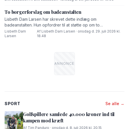
To borgerforslag om badeanstalten
Lisbeth Dam Larsen har skrevet dette indlæg om
badeanstalten. Hun opfordrer til at støtte op om to
borgerforslag.
Lisbeth Dam
Af Lisbeth Dam Larsen · onsdag d. 29. juli 2026 kl.
·
Larsen
18.48
SPORT
Se alle →
Golfspillere samlede 40.000 kroner ind til
kampen mod kræft
Af Tim Panduro · onsdag d. 8. juli 2026 kl. 20.15