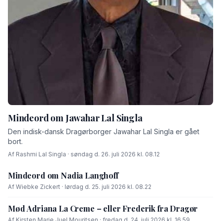
Mindeord om Jawahar Lal Singla
Den indisk-dansk Dragørborger Jawahar Lal Singla er gået
bort.
Af Rashmi Lal Singla · søndag d. 26. juli 2026 kl. 08.12
Mindeord om Nadia Langhoff
Af Wiebke Zickert · lørdag d. 25. juli 2026 kl. 08.22
Mød Adriana La Creme – eller Frederik fra Dragør
Af Kirsten Marie Juel Mouritsen · fredag d. 24. juli 2026 kl. 16.59