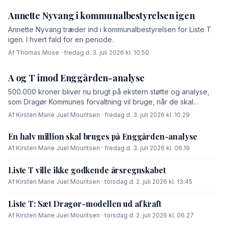
Annette Nyvang i kommunalbestyrelsen igen
Annette Nyvang træder ind i kommunalbestyrelsen for Liste T
igen. I hvert fald for en periode.
Af Thomas Mose · fredag d. 3. juli 2026 kl. 10.50
A og T imod Enggården-analyse
500.000 kroner bliver nu brugt på ekstern støtte og analyse,
som Dragør Kommunes forvaltning vil bruge, når de skal
forhandle med OK-fonden om en driftsoverenskomst for
Af Kirsten Marie Juel Mouritsen · fredag d. 3. juli 2026 kl. 10.29
Enggården.
En halv million skal bruges på Enggården-analyse
Af Kirsten Marie Juel Mouritsen · fredag d. 3. juli 2026 kl. 06.19
Liste T ville ikke godkende årsregnskabet
Af Kirsten Marie Juel Mouritsen · torsdag d. 2. juli 2026 kl. 13.45
Liste T: Sæt Dragør-modellen ud af kraft
Af Kirsten Marie Juel Mouritsen · torsdag d. 2. juli 2026 kl. 06.27