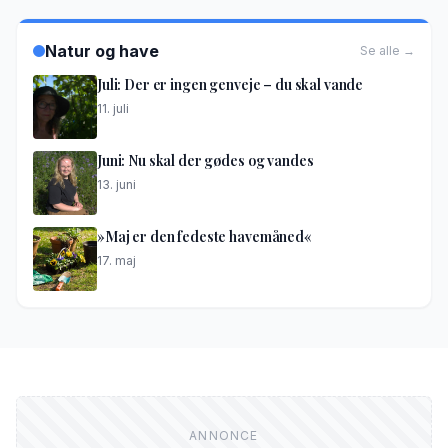
Natur og have
Se alle →
Juli: Der er ingen genveje – du skal vande
11. juli
Juni: Nu skal der gødes og vandes
13. juni
»Maj er den fedeste havemåned«
17. maj