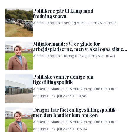
Politikere går til kamp mod
fredningsnævn
Af Tim Panduro · torsdag d. 30. juli 2026 kl. 08.12
Miljøformand: »Vi er glade for
arbejdspladserne, men vi skal også sikre,
at folk i området kan få en god nattesøvn«
Af Tim Panduro · fredag d. 24. juli 2026 kl. 10.43
Politiske venner uenige om
ligestillingspolitik
Af Kirsten Marie Juel Mouritzen og Tim Panduro ·
onsdag d. 22. juli 2026 kl. 10.58
Dragør har fået en ligestillingspolitik –
men den handler kun om køn
Af Kirsten Marie Juel Mouritzen og Tim Panduro ·
onsdag d. 22. juli 2026 kl. 06.34