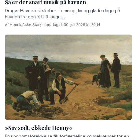
Så er der snart musik på havnen
Dragør Havnefest skaber stemning, liv og glade dage på
havnen fra den 7. til 9. august.
Af Henrik Askø Stark · torsdag d. 30. juli 2026 kl. 20.14
»Sov sødt, elskede Henny«
En ungdomsforelskelse fik forfærdelige konsekvenser for en