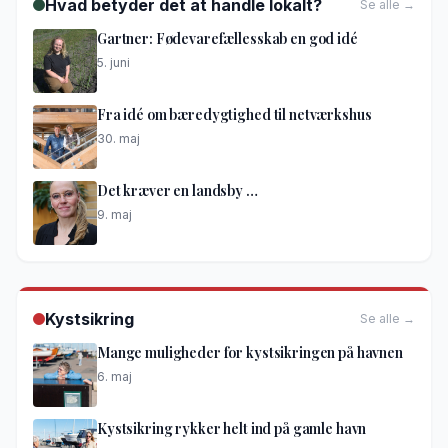
Hvad betyder det at handle lokalt?
Se alle →
Gartner: Fødevarefællesskab en god idé
5. juni
Fra idé om bæredygtighed til netværkshus
30. maj
Det kræver en landsby …
9. maj
Kystsikring
Se alle →
Mange muligheder for kystsikringen på havnen
6. maj
Kystsikring rykker helt ind på gamle havn