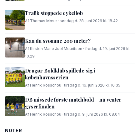
Trafik stoppede cykelløb
Af Thomas Mose · søndag d. 28. juni 2026 kl. 18.42
Kan du svømme 200 meter?
Af Kirsten Marie Juel Mouritsen · fredag d. 19. juni 2026 kl.
10.29
Dragør Boldklub spillede sig i
københavnsserien
Af Henrik Rosschou · tirsdag d. 16. juni 2026 kl. 16.35
DB missede første matchbold – nu venter
gyserfinalen
Af Henrik Rosschou · tirsdag d. 9. juni 2026 kl. 08.04
NOTER