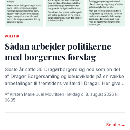
POLITIK
Sådan arbejder politikerne
med borgernes forslag
Sidste år satte 36 Dragørborgere sig ned som en del
af Dragør Borgersamling og idéudviklede på en række
anbefalinger til fremtidens velfærd i Dragør. Her giver
Dragør Nyt dig en gennemgang af, hvordan
Af Kirsten Marie Juel Mouritsen · lørdag d. 8. august 2026 kl.
kommunalpolitikerne i år har valgt at arbejde videre
08.35
med forslagene.
Se alle →