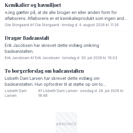
Kemikalier og havmiljøet
»Jeg gætter på, at de alle bruger en eller anden form for
afløbsrens. Afløbsrens er et kemikalieprodukt som ingen andre
end fabrikanten ved hvad består af,« skriver Ole Storgaard i
Ole Storgaard
·
Af Ole Storgaard · tirsdag d. 4. august 2026 kl. 11.26
dette debatindlæg om forurening.
Dragør Badeanstalt
Erik Jacobsen har skrevet dette indlæg omkring
badeanstalten.
Erik Jacobsen
·
Af Erik Jacobsen · torsdag d. 30. juli 2026 kl. 19.03
To borgerforslag om badeanstalten
Lisbeth Dam Larsen har skrevet dette indlæg om
badeanstalten. Hun opfordrer til at støtte op om to
borgerforslag.
Lisbeth Dam
Af Lisbeth Dam Larsen · onsdag d. 29. juli 2026 kl.
·
Larsen
18.48