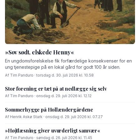
»Sov sødt, elskede Henny«
En ungdomsforelskelse fik forfærdelige konsekvenser for en
ung tjenestepige på en lokal gård for godt 100 år siden.
Af Tim Panduro · torsdag d. 30. juli 2026 kl. 10.58
Stor forening er tæt på at nedlægge sig selv
Af Tim Panduro · onsdag d. 29. juli 2026 kl. 12.12
Sommerhygge på Hollændergårdene
Af Henrik Askø Stark · onsdag d. 29. juli 2026 kl. 07.27
»Højtlæsning giver uvurderligt samvær«
Af Tim Panduro · søndag d. 26. juli 2026 kl. 11.45