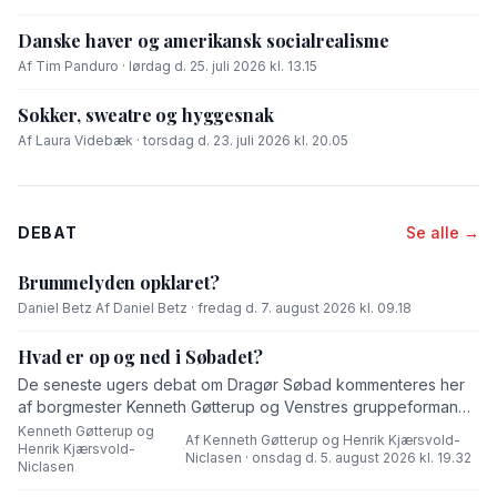
Danske haver og amerikansk socialrealisme
Af Tim Panduro · lørdag d. 25. juli 2026 kl. 13.15
Sokker, sweatre og hyggesnak
Af Laura Videbæk · torsdag d. 23. juli 2026 kl. 20.05
DEBAT
Se alle →
Brummelyden opklaret?
Daniel Betz
·
Af Daniel Betz · fredag d. 7. august 2026 kl. 09.18
Hvad er op og ned i Søbadet?
De seneste ugers debat om Dragør Søbad kommenteres her
af borgmester Kenneth Gøtterup og Venstres gruppeformand
Henrik Kjærsvold-Niclasen.
Kenneth Gøtterup og
Af Kenneth Gøtterup og Henrik Kjærsvold-
Henrik Kjærsvold-
·
Niclasen · onsdag d. 5. august 2026 kl. 19.32
Niclasen