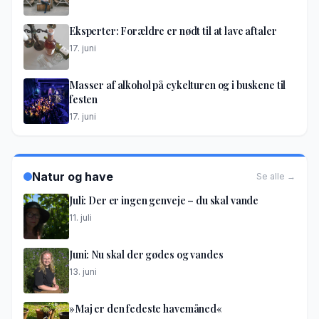
Eksperter: Forældre er nødt til at lave aftaler
17. juni
Masser af alkohol på cykelturen og i buskene til
festen
17. juni
Natur og have
Se alle →
Juli: Der er ingen genveje – du skal vande
11. juli
Juni: Nu skal der gødes og vandes
13. juni
»Maj er den fedeste havemåned«