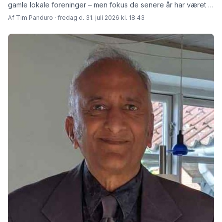
gamle lokale foreninger – men fokus de senere år har været at
skabe rammer for fremtiden fortæller den afgåede formand
Af Tim Panduro · fredag d. 31. juli 2026 kl. 18.43
Jørn Steen Larsen og hans afløser Tore Niedel.