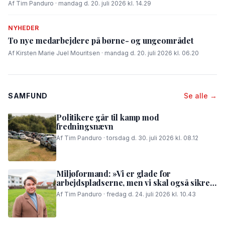
Af Tim Panduro · mandag d. 20. juli 2026 kl. 14.29
NYHEDER
To nye medarbejdere på børne- og ungeområdet
Af Kirsten Marie Juel Mouritsen · mandag d. 20. juli 2026 kl. 06.20
SAMFUND
Se alle →
Politikere går til kamp mod
fredningsnævn
Af Tim Panduro · torsdag d. 30. juli 2026 kl. 08.12
Miljøformand: »Vi er glade for
arbejdspladserne, men vi skal også sikre,
at folk i området kan få en god nattesøvn«
Af Tim Panduro · fredag d. 24. juli 2026 kl. 10.43