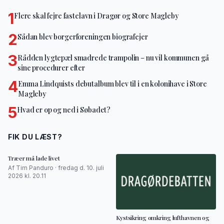
1
Flere skal fejre fastelavn i Dragør og Store Magleby
2
Sådan blev borgerforeningen biografejer
3
Rådden lygtepæl smadrede trampolin – nu vil kommunen gå
sine procedurer efter
4
Emma Lindquists debutalbum blev til i en kolonihave i Store
Magleby
5
Hvad er op og ned i Søbadet?
FIK DU LÆST?
Træer må lade livet
Af Tim Panduro · fredag d. 10. juli
2026 kl. 20.11
Kystsikring omkring lufthavnen og