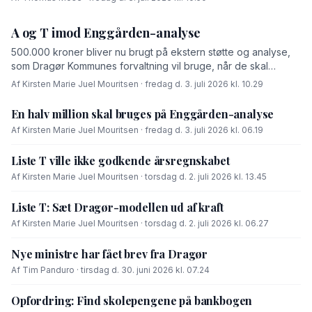
A og T imod Enggården-analyse
500.000 kroner bliver nu brugt på ekstern støtte og analyse,
som Dragør Kommunes forvaltning vil bruge, når de skal
forhandle med OK-fonden om en driftsoverenskomst for
Af Kirsten Marie Juel Mouritsen · fredag d. 3. juli 2026 kl. 10.29
Enggården.
En halv million skal bruges på Enggården-analyse
Af Kirsten Marie Juel Mouritsen · fredag d. 3. juli 2026 kl. 06.19
Liste T ville ikke godkende årsregnskabet
Af Kirsten Marie Juel Mouritsen · torsdag d. 2. juli 2026 kl. 13.45
Liste T: Sæt Dragør-modellen ud af kraft
Af Kirsten Marie Juel Mouritsen · torsdag d. 2. juli 2026 kl. 06.27
Nye ministre har fået brev fra Dragør
Af Tim Panduro · tirsdag d. 30. juni 2026 kl. 07.24
Opfordring: Find skolepengene på bankbogen