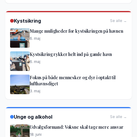
Kystsikring
Se alle →
Mange muligheder for kystsikringen på havnen
6. maj
Kystsikring rykker helt ind på gamle havn
6. maj
Fokus på både mennesker og dyr i optakt til
lufthavnsdiget
3. maj
Unge og alkohol
Se alle →
Udvalgsformand: Voksne skal tage mere ansvar
18. juni