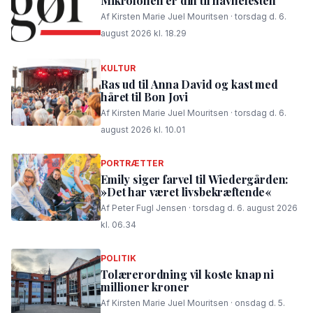
Mikrofonen er din til havnefesten
Af Kirsten Marie Juel Mouritsen · torsdag d. 6.
august 2026 kl. 18.29
KULTUR
Ras ud til Anna David og kast med
håret til Bon Jovi
Af Kirsten Marie Juel Mouritsen · torsdag d. 6.
august 2026 kl. 10.01
PORTRÆTTER
Emily siger farvel til Wiedergården:
»Det har været livsbekræftende«
Af Peter Fugl Jensen · torsdag d. 6. august 2026
kl. 06.34
POLITIK
Tolærerordning vil koste knap ni
millioner kroner
Af Kirsten Marie Juel Mouritsen · onsdag d. 5.