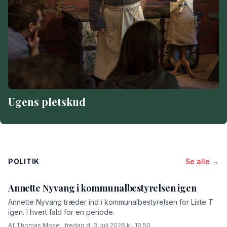
Ugens pletskud
POLITIK
Se alle →
Annette Nyvang i kommunalbestyrelsen igen
Annette Nyvang træder ind i kommunalbestyrelsen for Liste T
igen. I hvert fald for en periode.
Af Thomas Mose · fredag d. 3. juli 2026 kl. 10.50