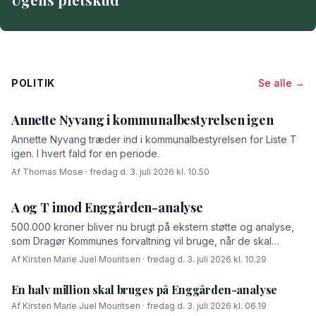
POLITIK
Se alle →
Annette Nyvang i kommunalbestyrelsen igen
Annette Nyvang træder ind i kommunalbestyrelsen for Liste T
igen. I hvert fald for en periode.
Af Thomas Mose · fredag d. 3. juli 2026 kl. 10.50
A og T imod Enggården-analyse
500.000 kroner bliver nu brugt på ekstern støtte og analyse,
som Dragør Kommunes forvaltning vil bruge, når de skal
forhandle med OK-fonden om en driftsoverenskomst for
Af Kirsten Marie Juel Mouritsen · fredag d. 3. juli 2026 kl. 10.29
Enggården.
En halv million skal bruges på Enggården-analyse
Af Kirsten Marie Juel Mouritsen · fredag d. 3. juli 2026 kl. 06.19