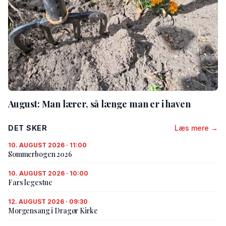
August: Man lærer, så længe man er i haven
DET SKER
Læs mere →
10. AUGUST 2026 · 11:00
Sommerbogen 2026
10. AUGUST 2026 · 10:00
Fars legestue
12. AUGUST 2026 · 09:30
Morgensang i Dragør Kirke