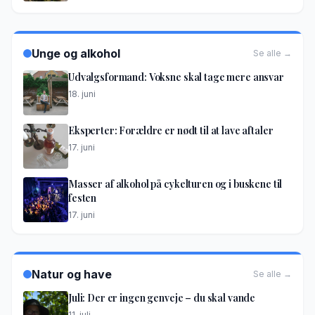
Unge og alkohol
Se alle →
Udvalgsformand: Voksne skal tage mere ansvar
18. juni
Eksperter: Forældre er nødt til at lave aftaler
17. juni
Masser af alkohol på cykelturen og i buskene til
festen
17. juni
Natur og have
Se alle →
Juli: Der er ingen genveje – du skal vande
11. juli