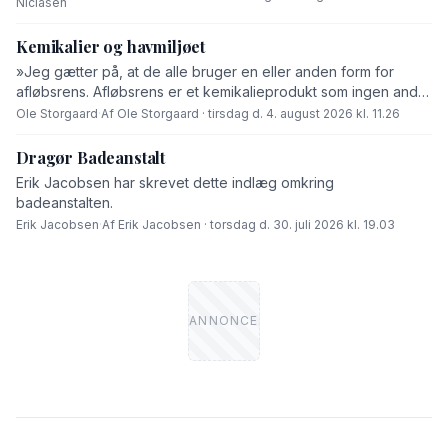
Niclasen
Kemikalier og havmiljøet
»Jeg gætter på, at de alle bruger en eller anden form for
afløbsrens. Afløbsrens er et kemikalieprodukt som ingen andre
end fabrikanten ved hvad består af,« skriver Ole Storgaard i
Ole Storgaard
·
Af Ole Storgaard · tirsdag d. 4. august 2026 kl. 11.26
dette debatindlæg om forurening.
Dragør Badeanstalt
Erik Jacobsen har skrevet dette indlæg omkring
badeanstalten.
Erik Jacobsen
·
Af Erik Jacobsen · torsdag d. 30. juli 2026 kl. 19.03