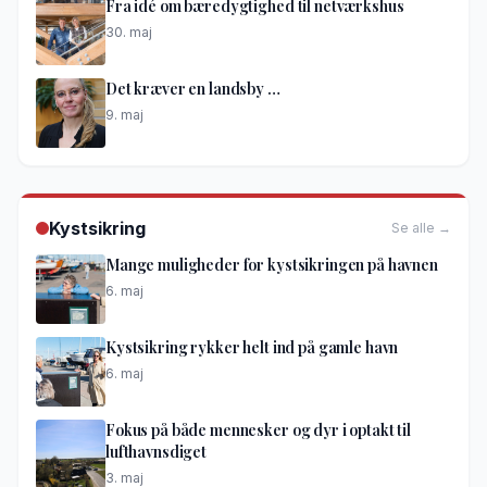
Fra idé om bæredygtighed til netværkshus
30. maj
Det kræver en landsby …
9. maj
Kystsikring
Se alle →
Mange muligheder for kystsikringen på havnen
6. maj
Kystsikring rykker helt ind på gamle havn
6. maj
Fokus på både mennesker og dyr i optakt til
lufthavnsdiget
3. maj