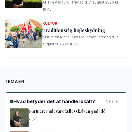
Af Tim Panduro · fredag d. 7. august 2026 kl.
19.45
KULTUR
Traditionsrig fugleskydning
Af Kirsten Marie Juel Mouritsen · fredag d. 7.
august 2026 kl. 16.22
TEMAER
Hvad betyder det at handle lokalt?
Se alle →
Gartner: Fødevarefællesskab en god idé
5. juni