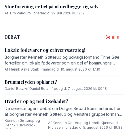
Stor forening er tæt på at nedlægge sig selv
Af Tim Panduro · onsdag d. 29. juli 2026 kl. 12.12
DEBAT
Se alle →
Lokale fødevarer og erhvervsstrategi
Borgmester Kenneth Gøtterup og udvalgsformand Trine Søe
fortæller om lokale fødevarer som en del af kommunens
erhvervsstrategi i dette indlæg.
Af Henrik Askø Stark · mandag d. 10. august 2026 kl. 17.10
Brummelyden opklaret?
Daniel Betz
·
Af Daniel Betz · fredag d. 7. august 2026 kl. 09.18
Hvad er op og ned i Søbadet?
De seneste ugers debat om Dragør Søbad kommenteres her
af borgmester Kenneth Gøtterup og Venstres gruppeformand
Henrik Kjærsvold-Niclasen.
Kenneth Gøtterup og
Af Kenneth Gøtterup og Henrik Kjærsvold-
Henrik Kjærsvold-
·
Niclasen · onsdag d. 5. august 2026 kl. 19.32