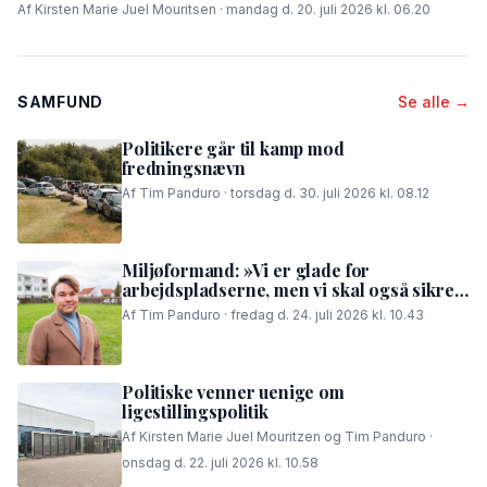
Af Kirsten Marie Juel Mouritsen · mandag d. 20. juli 2026 kl. 06.20
SAMFUND
Se alle →
Politikere går til kamp mod
fredningsnævn
Af Tim Panduro · torsdag d. 30. juli 2026 kl. 08.12
Miljøformand: »Vi er glade for
arbejdspladserne, men vi skal også sikre,
at folk i området kan få en god nattesøvn«
Af Tim Panduro · fredag d. 24. juli 2026 kl. 10.43
Politiske venner uenige om
ligestillingspolitik
Af Kirsten Marie Juel Mouritzen og Tim Panduro ·
onsdag d. 22. juli 2026 kl. 10.58