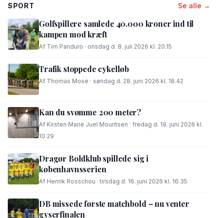
SPORT
Se alle →
Golfspillere samlede 40.000 kroner ind til
kampen mod kræft
Af Tim Panduro · onsdag d. 8. juli 2026 kl. 20.15
Trafik stoppede cykelløb
Af Thomas Mose · søndag d. 28. juni 2026 kl. 18.42
Kan du svømme 200 meter?
Af Kirsten Marie Juel Mouritsen · fredag d. 19. juni 2026 kl.
10.29
Dragør Boldklub spillede sig i
københavnsserien
Af Henrik Rosschou · tirsdag d. 16. juni 2026 kl. 16.35
DB missede første matchbold – nu venter
gyserfinalen