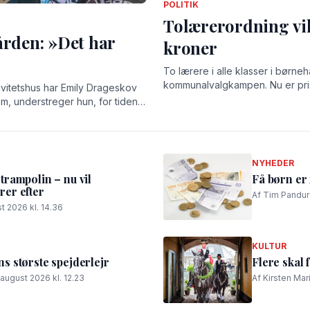
POLITIK
Tolærerordning vil
ården: »Det har
kroner
To lærere i alle klasser i børneh
kommunalvalgkampen. Nu er pris
ivitetshus har Emily Drageskov
em, understreger hun, for tiden
elser og stærke relationer.
NYHEDER
rampolin – nu vil
Få børn er 
er efter
Af Tim Panduro
t 2026 kl. 14.36
KULTUR
 største spejderlejr
Flere skal 
 august 2026 kl. 12.23
Af Kirsten Mar