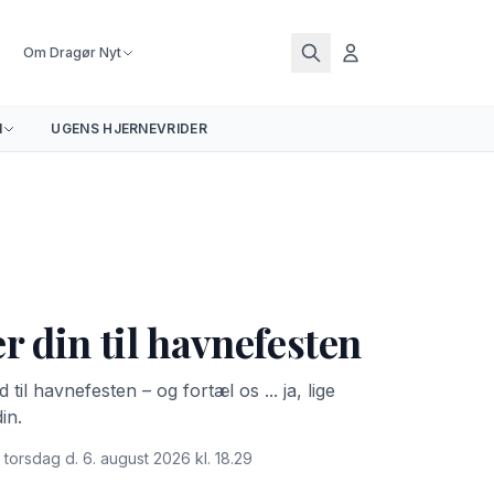
Om Dragør Nyt
N
UGENS HJERNEVRIDER
r din til havnefesten
il havnefesten – og fortæl os ... ja, lige
in.
 torsdag d. 6. august 2026 kl. 18.29