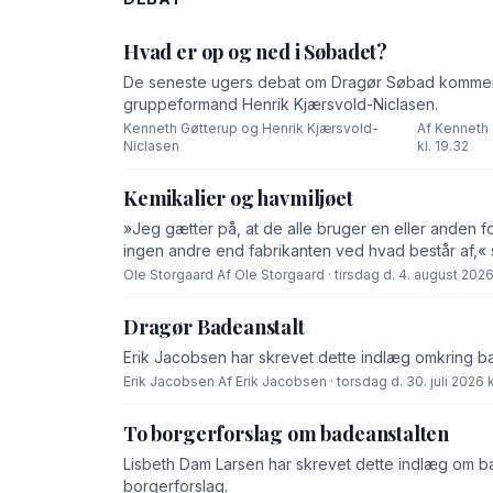
Hvad er op og ned i Søbadet?
De seneste ugers debat om Dragør Søbad komment
gruppeformand Henrik Kjærsvold-Niclasen.
Kenneth Gøtterup og Henrik Kjærsvold-
Af Kenneth 
·
Niclasen
kl. 19.32
Kemikalier og havmiljøet
»Jeg gætter på, at de alle bruger en eller anden f
ingen andre end fabrikanten ved hvad består af,« 
Ole Storgaard
·
Af Ole Storgaard · tirsdag d. 4. august 2026 
Dragør Badeanstalt
Erik Jacobsen har skrevet dette indlæg omkring b
Erik Jacobsen
·
Af Erik Jacobsen · torsdag d. 30. juli 2026 k
To borgerforslag om badeanstalten
Lisbeth Dam Larsen har skrevet dette indlæg om bad
borgerforslag.