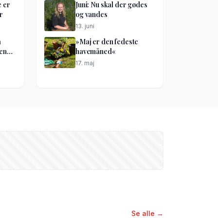
e er
Juni: Nu skal der gødes
r
og vandes
13. juni
å
»Maj er den fedeste
kene
havemåned«
17. maj
Se alle →