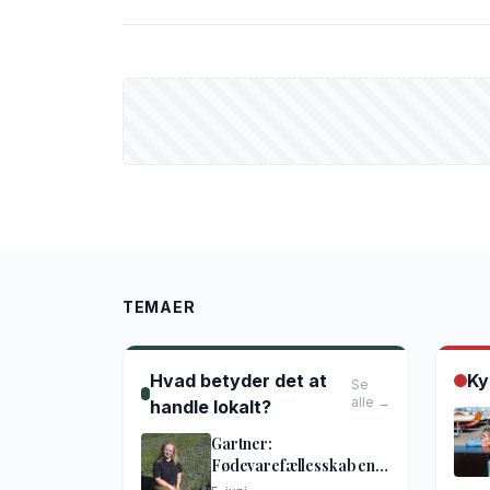
TEMAER
Hvad betyder det at
Ky
Se
alle →
handle lokalt?
Gartner:
Fødevarefællesskab en
god idé