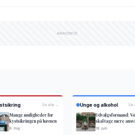
stsikring
Unge og alkohol
Se alle →
Se 
Mange muligheder for
Udvalgsformand: V
kystsikringen på havnen
skal tage mere ansv
6. maj
18. juni