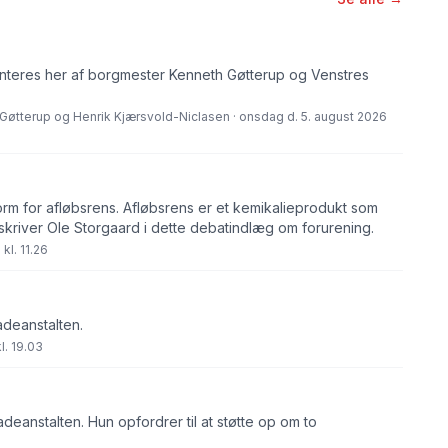
eres her af borgmester Kenneth Gøtterup og Venstres
Gøtterup og Henrik Kjærsvold-Niclasen · onsdag d. 5. august 2026
orm for afløbsrens. Afløbsrens er et kemikalieprodukt som
skriver Ole Storgaard i dette debatindlæg om forurening.
kl. 11.26
adeanstalten.
l. 19.03
eanstalten. Hun opfordrer til at støtte op om to