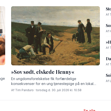
St
Af 
So
Af 
»H
Af 
Da
Af 
»Sov sødt, elskede Henny«
So
age
En ungdomsforelskelse fik forfærdelige
Af 
konsekvenser for en ung tjenestepige på en lokal
gård for godt 100 år siden.
Af Tim Panduro · torsdag d. 30. juli 2026 kl. 10.58
Se alle →