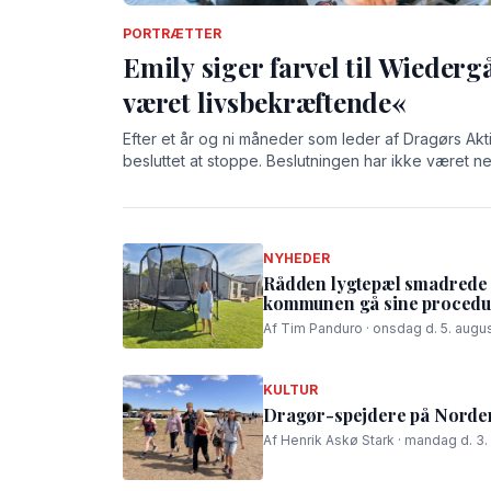
PORTRÆTTER
Emily siger farvel til Wiederg
været livsbekræftende«
Efter et år og ni måneder som leder af Dragørs Akt
besluttet at stoppe. Beslutningen har ikke været n
på Wiedergården har givet hende både store oplev
NYHEDER
Rådden lygtepæl smadrede t
kommunen gå sine procedur
Af Tim Panduro · onsdag d. 5. augus
KULTUR
Dragør-spejdere på Nordens
Af Henrik Askø Stark · mandag d. 3.