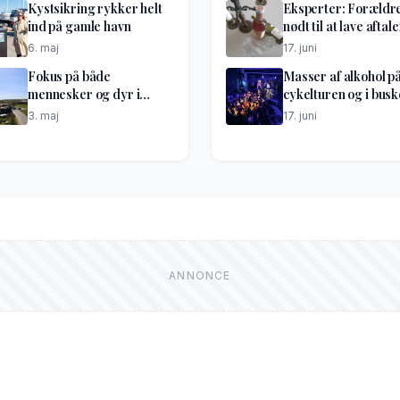
Kystsikring rykker helt
Eksperter: Forældr
ind på gamle havn
nødt til at lave aftale
6. maj
17. juni
Fokus på både
Masser af alkohol p
mennesker og dyr i
cykelturen og i bus
optakt til lufthavnsdiget
til festen
3. maj
17. juni