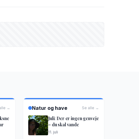
Natur og have
alle →
Se alle →
oksne
Juli: Der er ingen genveje
ar
– du skal vande
11. juli