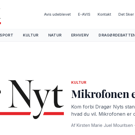
Avis udeblevet
E-AVIS
Kontakt
Det Sker
SPORT
KULTUR
NATUR
ERHVERV
DRAGØRDEBATTE
KULTUR
Mikrofonen e
Kom forbi Dragør Nyts stand t
hvad du vil. Mikrofonen er d
Af Kirsten Marie Juel Mouritsen ·