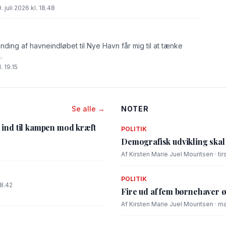
 juli 2026 kl. 18.48
nding af havneindløbet til Nye Havn får mig til at tænke
.
. 19.15
Se alle →
NOTER
 ind til kampen mod kræft
POLITIK
5
Demografisk udvikling ska
Af Kirsten Marie Juel Mouritsen · tir
POLITIK
18.42
Fire ud af fem børnehaver 
Af Kirsten Marie Juel Mouritsen · ma