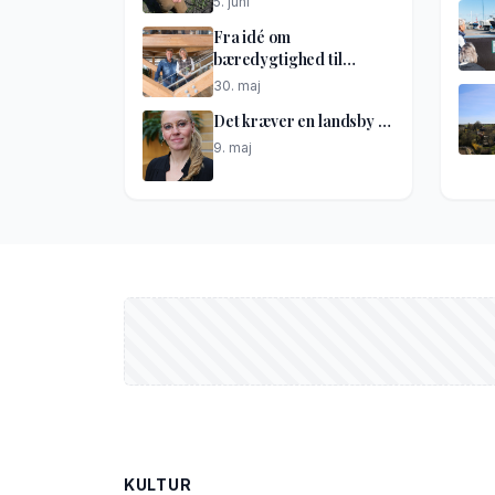
5. juni
Fra idé om
bæredygtighed til
netværkshus
30. maj
Det kræver en landsby …
9. maj
KULTUR