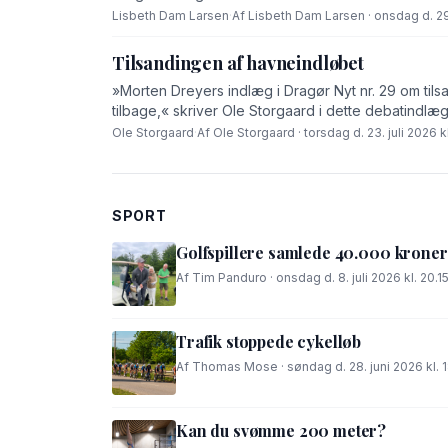
Lisbeth Dam Larsen
·
Af Lisbeth Dam Larsen · onsdag d. 29.
Tilsandingen af havneindløbet
»Morten Dreyers indlæg i Dragør Nyt nr. 29 om tilsa
tilbage,« skriver Ole Storgaard i dette debatindlæg
Ole Storgaard
·
Af Ole Storgaard · torsdag d. 23. juli 2026 kl
SPORT
Golfspillere samlede 40.000 kroner
Af Tim Panduro · onsdag d. 8. juli 2026 kl. 20.1
Trafik stoppede cykelløb
Af Thomas Mose · søndag d. 28. juni 2026 kl. 
Kan du svømme 200 meter?