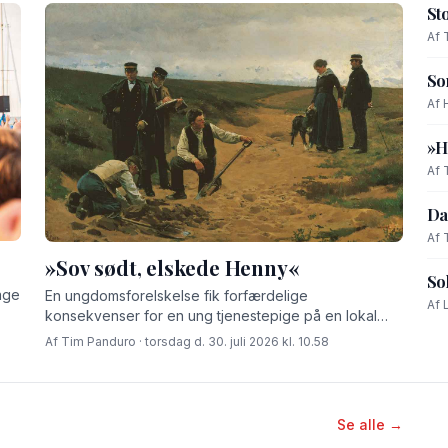
St
Af 
So
Af 
»H
Af 
Da
Af 
»Sov sødt, elskede Henny«
So
age
En ungdomsforelskelse fik forfærdelige
Af 
konsekvenser for en ung tjenestepige på en lokal
gård for godt 100 år siden.
Af Tim Panduro · torsdag d. 30. juli 2026 kl. 10.58
Se alle →