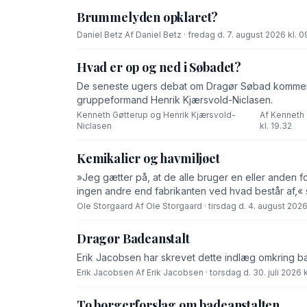
Brummelyden opklaret?
Daniel Betz
·
Af Daniel Betz · fredag d. 7. august 2026 kl. 0
Hvad er op og ned i Søbadet?
De seneste ugers debat om Dragør Søbad komment
gruppeformand Henrik Kjærsvold-Niclasen.
Kenneth Gøtterup og Henrik Kjærsvold-
Af Kenneth 
·
Niclasen
kl. 19.32
Kemikalier og havmiljøet
»Jeg gætter på, at de alle bruger en eller anden f
ingen andre end fabrikanten ved hvad består af,« 
Ole Storgaard
·
Af Ole Storgaard · tirsdag d. 4. august 2026 
Dragør Badeanstalt
Erik Jacobsen har skrevet dette indlæg omkring b
Erik Jacobsen
·
Af Erik Jacobsen · torsdag d. 30. juli 2026 k
To borgerforslag om badeanstalten