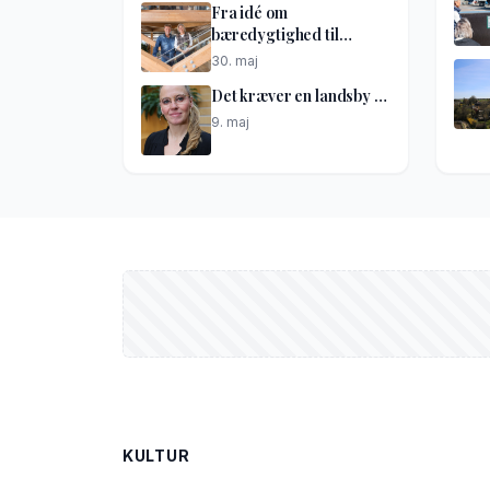
Fra idé om
bæredygtighed til
netværkshus
30. maj
Det kræver en landsby …
9. maj
KULTUR