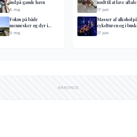
ind på gamle havn
nødt til at lave aftale
6. maj
17. juni
Fokus på både
Masser af alkohol p
mennesker og dyr i
cykelturen og i bus
optakt til lufthavnsdiget
til festen
3. maj
17. juni