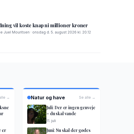
ning vil koste knap ni millioner kroner
ie Juel Mouritsen · onsdag d. 5. august 2026 kl. 20.12
Natur og have
alle →
Se alle →
oksne
Juli: Der er ingen genveje
ar
– du skal vande
11. juli
e er
Juni: Nu skal der gødes