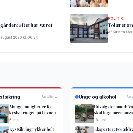
POLITIK
ergården: »Det har været
Tolærerord
Af Kirsten Mar
. august 2026 kl. 06.34
stsikring
Unge og alkohol
Se alle →
Se 
Mange muligheder for
Udvalgsformand: V
kystsikringen på havnen
skal tage mere ansv
6. maj
18. juni
Kystsikring rykker helt
Eksperter: Forældr