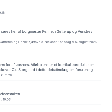
9.18
eres her af borgmester Kenneth Gøtterup og Venstres
Gøtterup og Henrik Kjærsvold-Niclasen · onsdag d. 5. august 2026
orm for afløbsrens. Afløbsrens er et kemikalieprodukt som
skriver Ole Storgaard i dette debatindlæg om forurening.
kl. 11.26
adeanstalten.
l. 19.03