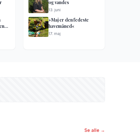
r
og vandes
13. juni
å
»Maj er den fedeste
kene
havemåned«
17. maj
Se alle →