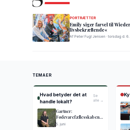
PORTRÆTTER
Emily siger farvel til Wied
livsbekræftende«
Af Peter Fugl Jensen · torsdag d. 6
TEMAER
Hvad betyder det at
Ky
Se
alle →
handle lokalt?
Gartner:
Fødevarefællesskab en
god idé
5. juni