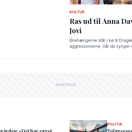
KULTUR
Ras ud til Anna Da
Jovi
Ørehængerne står i kø til Drag
aggressionerne, når du synger 
og luftguitar til Bonjovi, dans
Adams Summer of 69.
POLITIK
ergården: »Det har været
Tolærerord