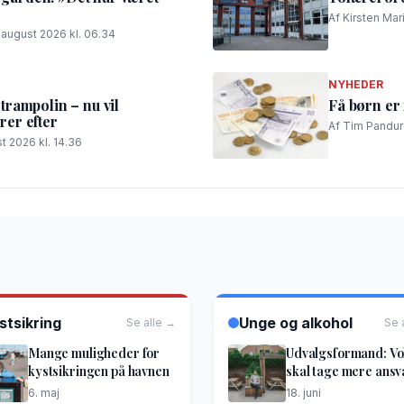
Af Kirsten Mar
. august 2026 kl. 06.34
NYHEDER
rampolin – nu vil
Få børn er 
er efter
Af Tim Panduro
t 2026 kl. 14.36
stsikring
Unge og alkohol
Se alle →
Se 
Mange muligheder for
Udvalgsformand: V
kystsikringen på havnen
skal tage mere ansv
6. maj
18. juni