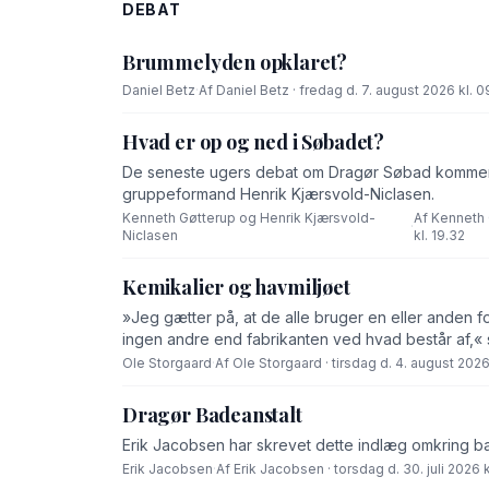
DEBAT
Brummelyden opklaret?
Daniel Betz
·
Af Daniel Betz · fredag d. 7. august 2026 kl. 0
Hvad er op og ned i Søbadet?
De seneste ugers debat om Dragør Søbad komment
gruppeformand Henrik Kjærsvold-Niclasen.
Kenneth Gøtterup og Henrik Kjærsvold-
Af Kenneth 
·
Niclasen
kl. 19.32
Kemikalier og havmiljøet
»Jeg gætter på, at de alle bruger en eller anden f
ingen andre end fabrikanten ved hvad består af,« 
Ole Storgaard
·
Af Ole Storgaard · tirsdag d. 4. august 2026 
Dragør Badeanstalt
Erik Jacobsen har skrevet dette indlæg omkring b
Erik Jacobsen
·
Af Erik Jacobsen · torsdag d. 30. juli 2026 k