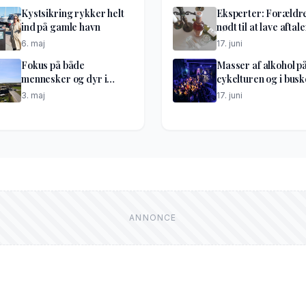
Kystsikring rykker helt
Eksperter: Forældr
ind på gamle havn
nødt til at lave aftale
6. maj
17. juni
Fokus på både
Masser af alkohol p
mennesker og dyr i
cykelturen og i bus
optakt til lufthavnsdiget
til festen
3. maj
17. juni