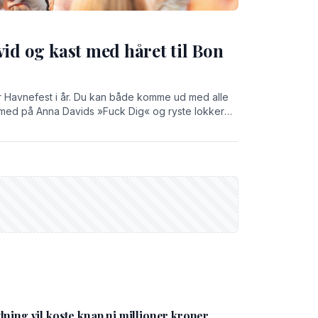
vid og kast med håret til Bon
ør Havnefest i år. Du kan både komme ud med alle
med på Anna Davids »Fuck Dig« og ryste lokker
e med Wafande eller drømme dig tilbage med Bryan
ning vil koste knap ni millioner kroner