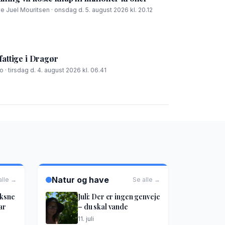
ie Juel Mouritsen · onsdag d. 5. august 2026 kl. 20.12
fattige i Dragør
 · tirsdag d. 4. august 2026 kl. 06.41
Natur og have
alle →
Se alle →
oksne
Juli: Der er ingen genveje
ar
– du skal vande
11. juli