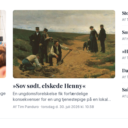
St
Af 
So
Af 
»H
Af 
Da
Af 
»Sov sødt, elskede Henny«
So
age
En ungdomsforelskelse fik forfærdelige
Af 
konsekvenser for en ung tjenestepige på en lokal
gård for godt 100 år siden.
Af Tim Panduro · torsdag d. 30. juli 2026 kl. 10.58