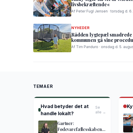
livsbekræftende«
Af Peter Fugl Jensen · torsdag d. 6
NYHEDER
Rådden lygtepæl smadrede t
kommunen gå sine procedur
Af Tim Panduro · onsdag d. 5. augus
TEMAER
Hvad betyder det at
Ky
Se
alle →
handle lokalt?
Gartner:
Fødevarefællesskab en