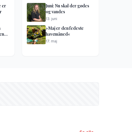
e er
Juni: Nu skal der gødes
r
og vandes
13. juni
å
»Maj er den fedeste
kene
havemåned«
17. maj