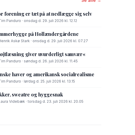
Se alle →
or forening er tæt på at nedlægge sig selv
Tim Panduro · onsdag d. 29. juli 2026 kl. 12.12
mmerhygge på Hollændergårdene
Henrik Askø Stark · onsdag d. 29. juli 2026 kl. 07.27
øjtlæsning giver uvurderligt samvær«
Tim Panduro · søndag d. 26. juli 2026 kl. 11.45
nske haver og amerikansk socialrealisme
Tim Panduro · lørdag d. 25. juli 2026 kl. 13.15
kker, sweatre og hyggesnak
Laura Videbæk · torsdag d. 23. juli 2026 kl. 20.05