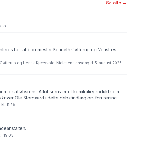
Se alle →
9.18
eres her af borgmester Kenneth Gøtterup og Venstres
Gøtterup og Henrik Kjærsvold-Niclasen · onsdag d. 5. august 2026
orm for afløbsrens. Afløbsrens er et kemikalieprodukt som
skriver Ole Storgaard i dette debatindlæg om forurening.
kl. 11.26
adeanstalten.
l. 19.03