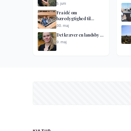
god idé
5. juni
Fra idé om
bæredygtighed til
netværkshus
30. maj
Det kræver en landsby …
9. maj