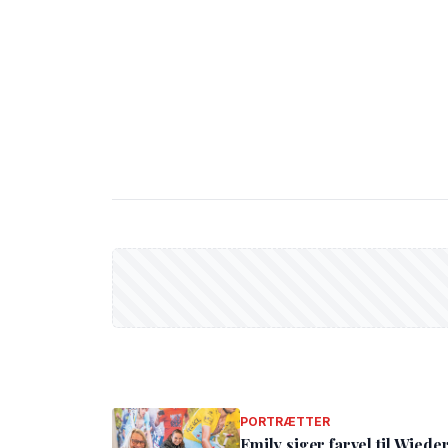
PORTRÆTTER
Emily siger farvel til Wied