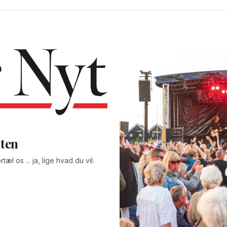
sten
l os ... ja, lige hvad du vil.