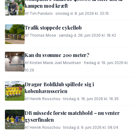
kampen mod kræft
Af Tim Panduro · onsdag d. 8. juli 2026 kl. 20.15
Trafik stoppede cykelløb
Af Thomas Mose · søndag d. 28. juni 2026 kl. 18.42
Kan du svømme 200 meter?
Af Kirsten Marie Juel Mouritsen · fredag d. 19. juni 2026 kl.
10.29
Dragør Boldklub spillede sig i
københavnsserien
Af Henrik Rosschou · tirsdag d. 16. juni 2026 kl. 16.35
DB missede første matchbold – nu venter
gyserfinalen
Af Henrik Rosschou · tirsdag d. 9. juni 2026 kl. 08.04