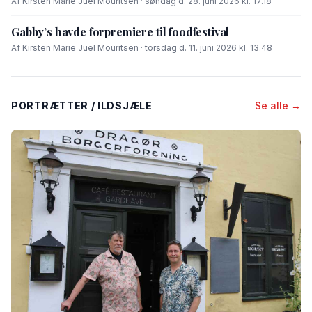
Af Kirsten Marie Juel Mouritsen · søndag d. 28. juni 2026 kl. 17.18
Gabby’s havde forpremiere til foodfestival
Af Kirsten Marie Juel Mouritsen · torsdag d. 11. juni 2026 kl. 13.48
PORTRÆTTER / ILDSJÆLE
Se alle →