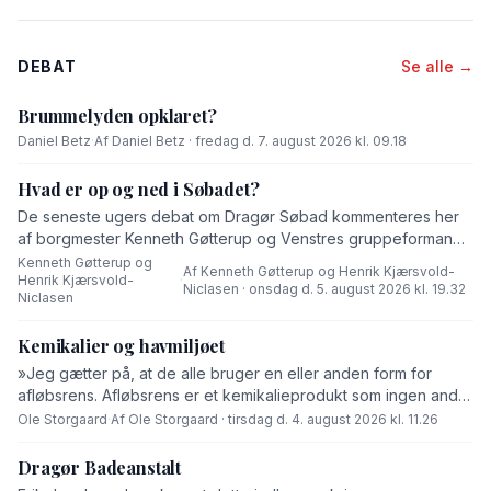
DEBAT
Se alle →
Brummelyden opklaret?
Daniel Betz
·
Af Daniel Betz · fredag d. 7. august 2026 kl. 09.18
Hvad er op og ned i Søbadet?
De seneste ugers debat om Dragør Søbad kommenteres her
af borgmester Kenneth Gøtterup og Venstres gruppeformand
Henrik Kjærsvold-Niclasen.
Kenneth Gøtterup og
Af Kenneth Gøtterup og Henrik Kjærsvold-
Henrik Kjærsvold-
·
Niclasen · onsdag d. 5. august 2026 kl. 19.32
Niclasen
Kemikalier og havmiljøet
»Jeg gætter på, at de alle bruger en eller anden form for
afløbsrens. Afløbsrens er et kemikalieprodukt som ingen andre
end fabrikanten ved hvad består af,« skriver Ole Storgaard i
Ole Storgaard
·
Af Ole Storgaard · tirsdag d. 4. august 2026 kl. 11.26
dette debatindlæg om forurening.
Dragør Badeanstalt