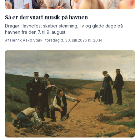
Så er der snart musik på havnen
Dragør Havnefest skaber stemning, liv og glade dage på
havnen fra den 7. til 9. august.
Af Henrik Askø Stark · torsdag d. 30. juli 2026 kl. 20.14