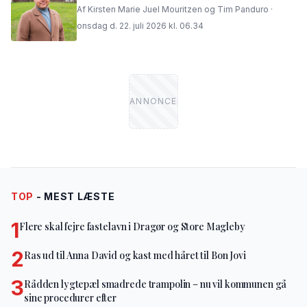
Af Kirsten Marie Juel Mouritzen og Tim Panduro ·
onsdag d. 22. juli 2026 kl. 06.34
TOP
- MEST LÆSTE
1
Flere skal fejre fastelavn i Dragør og Store Magleby
2
Ras ud til Anna David og kast med håret til Bon Jovi
3
Rådden lygtepæl smadrede trampolin – nu vil kommunen gå
sine procedurer efter