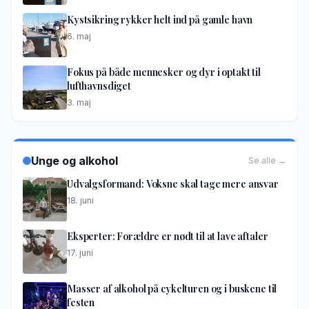
Kystsikring rykker helt ind på gamle havn
6. maj
Fokus på både mennesker og dyr i optakt til
lufthavnsdiget
3. maj
Unge og alkohol
Se alle →
Udvalgsformand: Voksne skal tage mere ansvar
18. juni
Eksperter: Forældre er nødt til at lave aftaler
17. juni
Masser af alkohol på cykelturen og i buskene til
festen