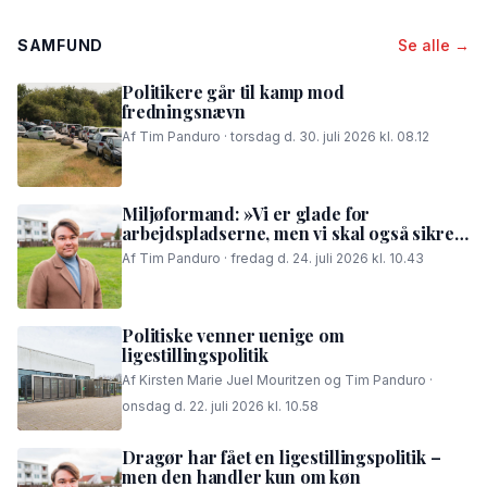
SAMFUND
Se alle →
Politikere går til kamp mod
fredningsnævn
Af Tim Panduro · torsdag d. 30. juli 2026 kl. 08.12
Miljøformand: »Vi er glade for
arbejdspladserne, men vi skal også sikre,
at folk i området kan få en god nattesøvn«
Af Tim Panduro · fredag d. 24. juli 2026 kl. 10.43
Politiske venner uenige om
ligestillingspolitik
Af Kirsten Marie Juel Mouritzen og Tim Panduro ·
onsdag d. 22. juli 2026 kl. 10.58
Dragør har fået en ligestillingspolitik –
men den handler kun om køn