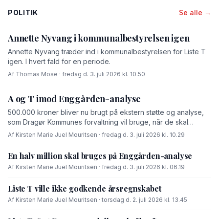
POLITIK
Se alle →
Annette Nyvang i kommunalbestyrelsen igen
Annette Nyvang træder ind i kommunalbestyrelsen for Liste T
igen. I hvert fald for en periode.
Af Thomas Mose · fredag d. 3. juli 2026 kl. 10.50
A og T imod Enggården-analyse
500.000 kroner bliver nu brugt på ekstern støtte og analyse,
som Dragør Kommunes forvaltning vil bruge, når de skal
forhandle med OK-fonden om en driftsoverenskomst for
Af Kirsten Marie Juel Mouritsen · fredag d. 3. juli 2026 kl. 10.29
Enggården.
En halv million skal bruges på Enggården-analyse
Af Kirsten Marie Juel Mouritsen · fredag d. 3. juli 2026 kl. 06.19
Liste T ville ikke godkende årsregnskabet
Af Kirsten Marie Juel Mouritsen · torsdag d. 2. juli 2026 kl. 13.45