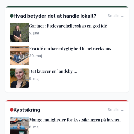
Hvad betyder det at handle lokalt?
Se alle →
Gartner: Fødevarefællesskab en god idé
5. juni
Fra idé om bæredygtighed til netværkshus
30. maj
Det kræver en landsby …
9. maj
Kystsikring
Se alle →
Mange muligheder for kystsikringen på havnen
6. maj