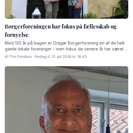
Borgerforeningen har fokus på fællesskab og
fornyelse
Med 120 år på bagen er Dragør Borgerforening en af de helt
gamle lokale foreninger – men fokus de senere år har været at
skabe rammer for fremtiden fortæller den afgåede formand
Af Tim Panduro · fredag d. 31. juli 2026 kl. 18.43
Jørn Steen Larsen og hans afløser Tore Niedel.