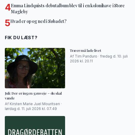
4
Emma Lindquists debutalbum blev til i en kolonihave i Store
Magleby
5
Hvad er op og ned i Søbadet?
FIK DU LÆST?
Træer må lade livet
Af Tim Panduro · fredag d. 10. juli
2026 kl. 20.11
Juli: Der er ingen genveje – du skal
vande
Af Kirsten Marie Juel Mouritsen ·
lørdag d. 11. juli 2026 kl. 07.49