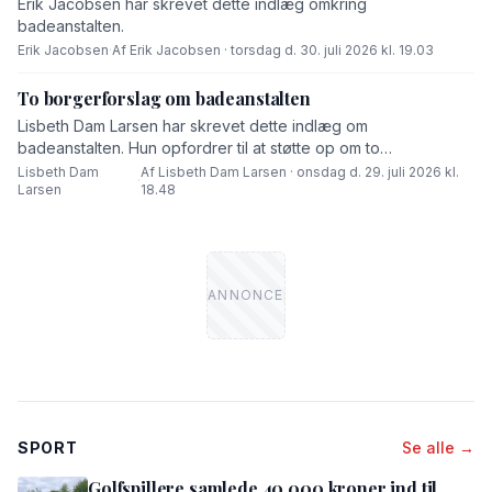
Erik Jacobsen har skrevet dette indlæg omkring
badeanstalten.
Erik Jacobsen
·
Af Erik Jacobsen · torsdag d. 30. juli 2026 kl. 19.03
To borgerforslag om badeanstalten
Lisbeth Dam Larsen har skrevet dette indlæg om
badeanstalten. Hun opfordrer til at støtte op om to
borgerforslag.
Lisbeth Dam
Af Lisbeth Dam Larsen · onsdag d. 29. juli 2026 kl.
·
Larsen
18.48
SPORT
Se alle →
Golfspillere samlede 40.000 kroner ind til