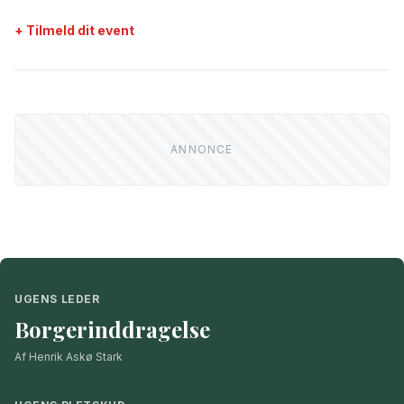
+ Tilmeld dit event
UGENS LEDER
Borgerinddragelse
Af Henrik Askø Stark