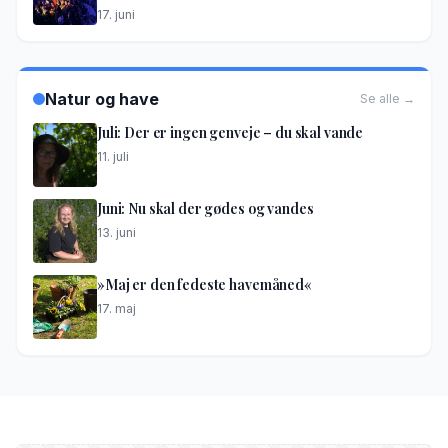
17. juni
Natur og have
Se alle →
Juli: Der er ingen genveje – du skal vande
11. juli
Juni: Nu skal der gødes og vandes
13. juni
»Maj er den fedeste havemåned«
17. maj