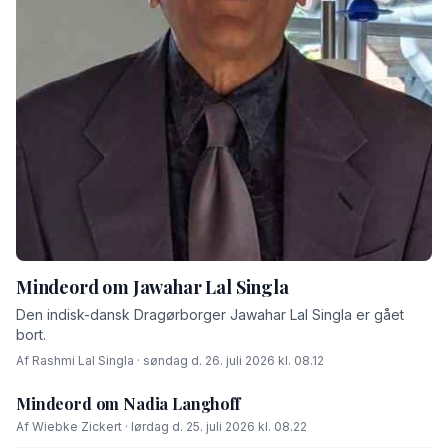
Mindeord om Jawahar Lal Singla
Den indisk-dansk Dragørborger Jawahar Lal Singla er gået
bort.
Af Rashmi Lal Singla · søndag d. 26. juli 2026 kl. 08.12
Mindeord om Nadia Langhoff
Af Wiebke Zickert · lørdag d. 25. juli 2026 kl. 08.22