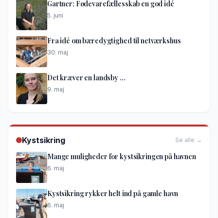
Gartner: Fødevarefællesskab en god idé
5. juni
Fra idé om bæredygtighed til netværkshus
30. maj
Det kræver en landsby …
9. maj
Kystsikring
Se alle →
Mange muligheder for kystsikringen på havnen
6. maj
Kystsikring rykker helt ind på gamle havn
6. maj