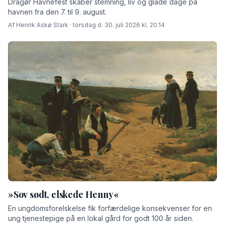
Dragør Havnefest skaber stemning, liv og glade dage på
havnen fra den 7. til 9. august.
Af Henrik Askø Stark · torsdag d. 30. juli 2026 kl. 20.14
»Sov sødt, elskede Henny«
En ungdomsforelskelse fik forfærdelige konsekvenser for en
ung tjenestepige på en lokal gård for godt 100 år siden.