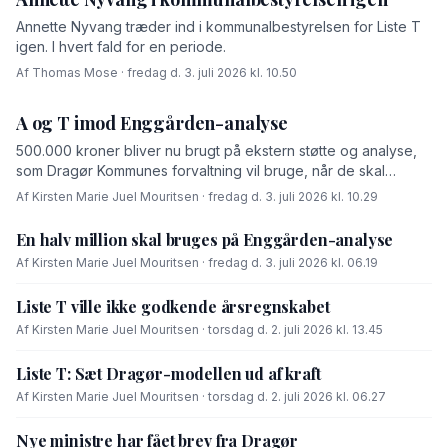
Annette Nyvang træder ind i kommunalbestyrelsen for Liste T
igen. I hvert fald for en periode.
Af Thomas Mose · fredag d. 3. juli 2026 kl. 10.50
A og T imod Enggården-analyse
500.000 kroner bliver nu brugt på ekstern støtte og analyse,
som Dragør Kommunes forvaltning vil bruge, når de skal
forhandle med OK-fonden om en driftsoverenskomst for
Af Kirsten Marie Juel Mouritsen · fredag d. 3. juli 2026 kl. 10.29
Enggården.
En halv million skal bruges på Enggården-analyse
Af Kirsten Marie Juel Mouritsen · fredag d. 3. juli 2026 kl. 06.19
Liste T ville ikke godkende årsregnskabet
Af Kirsten Marie Juel Mouritsen · torsdag d. 2. juli 2026 kl. 13.45
Liste T: Sæt Dragør-modellen ud af kraft
Af Kirsten Marie Juel Mouritsen · torsdag d. 2. juli 2026 kl. 06.27
Nye ministre har fået brev fra Dragør