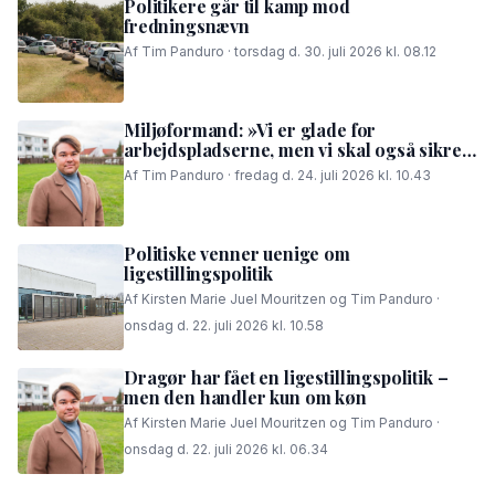
Politikere går til kamp mod
fredningsnævn
Af Tim Panduro · torsdag d. 30. juli 2026 kl. 08.12
Miljøformand: »Vi er glade for
arbejdspladserne, men vi skal også sikre,
at folk i området kan få en god nattesøvn«
Af Tim Panduro · fredag d. 24. juli 2026 kl. 10.43
Politiske venner uenige om
ligestillingspolitik
Af Kirsten Marie Juel Mouritzen og Tim Panduro ·
onsdag d. 22. juli 2026 kl. 10.58
Dragør har fået en ligestillingspolitik –
men den handler kun om køn
Af Kirsten Marie Juel Mouritzen og Tim Panduro ·
onsdag d. 22. juli 2026 kl. 06.34