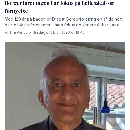
Borgerforeningen har fokus på fællesskab og
fornyelse
Med 120 år på bagen er Dragør Borgerforening en af de helt
gamle lokale foreninger – men fokus de senere år har været at
skabe rammer for fremtiden fortæller den afgåede formand
Af Tim Panduro · fredag d. 31. juli 2026 kl. 18.43
Jørn Steen Larsen og hans afløser Tore Niedel.