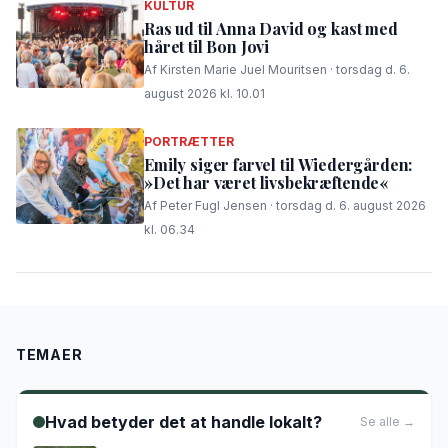
KULTUR
Ras ud til Anna David og kast med
håret til Bon Jovi
Af Kirsten Marie Juel Mouritsen · torsdag d. 6.
august 2026 kl. 10.01
PORTRÆTTER
Emily siger farvel til Wiedergården:
»Det har været livsbekræftende«
Af Peter Fugl Jensen · torsdag d. 6. august 2026
kl. 06.34
TEMAER
Hvad betyder det at handle lokalt?
Se alle →