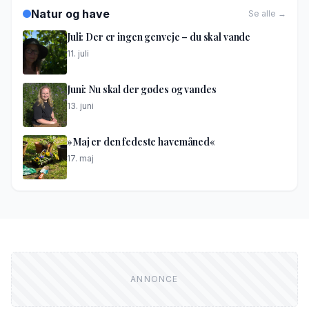
Natur og have
Se alle →
Juli: Der er ingen genveje – du skal vande
11. juli
Juni: Nu skal der gødes og vandes
13. juni
»Maj er den fedeste havemåned«
17. maj