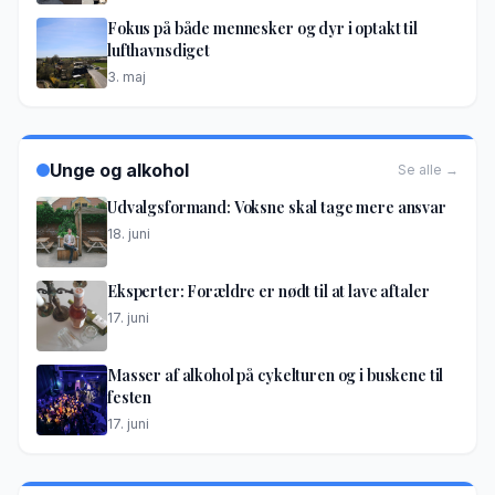
Fokus på både mennesker og dyr i optakt til
lufthavnsdiget
3. maj
Unge og alkohol
Se alle →
Udvalgsformand: Voksne skal tage mere ansvar
18. juni
Eksperter: Forældre er nødt til at lave aftaler
17. juni
Masser af alkohol på cykelturen og i buskene til
festen
17. juni