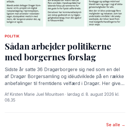
POLITIK
Sådan arbejder politikerne
med borgernes forslag
Sidste år satte 36 Dragørborgere sig ned som en del
af Dragør Borgersamling og idéudviklede på en række
anbefalinger til fremtidens velfærd i Dragør. Her giver
Dragør Nyt dig en gennemgang af, hvordan
Af Kirsten Marie Juel Mouritsen · lørdag d. 8. august 2026 kl.
kommunalpolitikerne i år har valgt at arbejde videre
08.35
med forslagene.
Se alle →