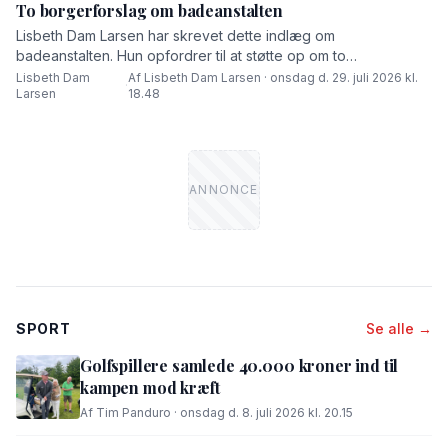
To borgerforslag om badeanstalten
Lisbeth Dam Larsen har skrevet dette indlæg om
badeanstalten. Hun opfordrer til at støtte op om to
borgerforslag.
Lisbeth Dam
Af Lisbeth Dam Larsen · onsdag d. 29. juli 2026 kl.
·
Larsen
18.48
SPORT
Se alle →
Golfspillere samlede 40.000 kroner ind til
kampen mod kræft
Af Tim Panduro · onsdag d. 8. juli 2026 kl. 20.15