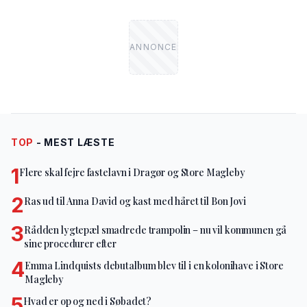
TOP
- MEST LÆSTE
1
Flere skal fejre fastelavn i Dragør og Store Magleby
2
Ras ud til Anna David og kast med håret til Bon Jovi
3
Rådden lygtepæl smadrede trampolin – nu vil kommunen gå
sine procedurer efter
4
Emma Lindquists debutalbum blev til i en kolonihave i Store
Magleby
5
Hvad er op og ned i Søbadet?