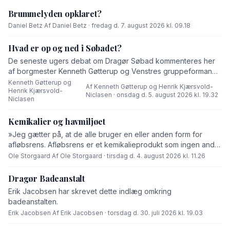
Brummelyden opklaret?
Daniel Betz
·
Af Daniel Betz · fredag d. 7. august 2026 kl. 09.18
Hvad er op og ned i Søbadet?
De seneste ugers debat om Dragør Søbad kommenteres her
af borgmester Kenneth Gøtterup og Venstres gruppeformand
Henrik Kjærsvold-Niclasen.
Kenneth Gøtterup og
Af Kenneth Gøtterup og Henrik Kjærsvold-
Henrik Kjærsvold-
·
Niclasen · onsdag d. 5. august 2026 kl. 19.32
Niclasen
Kemikalier og havmiljøet
»Jeg gætter på, at de alle bruger en eller anden form for
afløbsrens. Afløbsrens er et kemikalieprodukt som ingen andre
end fabrikanten ved hvad består af,« skriver Ole Storgaard i
Ole Storgaard
·
Af Ole Storgaard · tirsdag d. 4. august 2026 kl. 11.26
dette debatindlæg om forurening.
Dragør Badeanstalt
Erik Jacobsen har skrevet dette indlæg omkring
badeanstalten.
Erik Jacobsen
·
Af Erik Jacobsen · torsdag d. 30. juli 2026 kl. 19.03