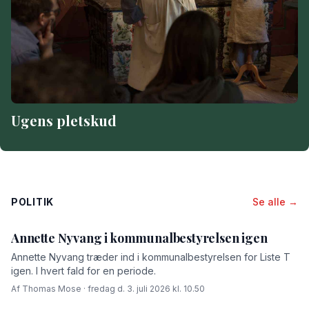
Ugens pletskud
POLITIK
Se alle →
Annette Nyvang i kommunalbestyrelsen igen
Annette Nyvang træder ind i kommunalbestyrelsen for Liste T
igen. I hvert fald for en periode.
Af Thomas Mose · fredag d. 3. juli 2026 kl. 10.50