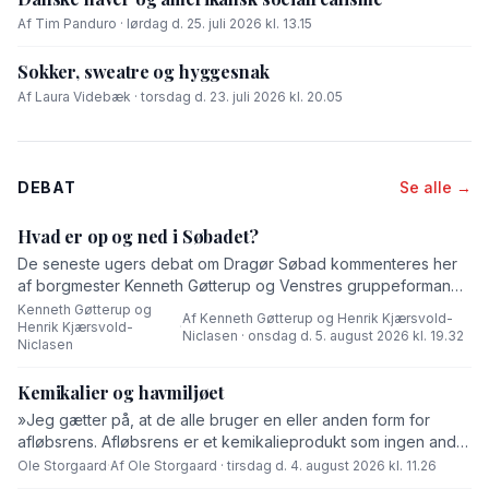
Af Tim Panduro · lørdag d. 25. juli 2026 kl. 13.15
Sokker, sweatre og hyggesnak
Af Laura Videbæk · torsdag d. 23. juli 2026 kl. 20.05
DEBAT
Se alle →
Hvad er op og ned i Søbadet?
De seneste ugers debat om Dragør Søbad kommenteres her
af borgmester Kenneth Gøtterup og Venstres gruppeformand
Henrik Kjærsvold-Niclasen.
Kenneth Gøtterup og
Af Kenneth Gøtterup og Henrik Kjærsvold-
Henrik Kjærsvold-
·
Niclasen · onsdag d. 5. august 2026 kl. 19.32
Niclasen
Kemikalier og havmiljøet
»Jeg gætter på, at de alle bruger en eller anden form for
afløbsrens. Afløbsrens er et kemikalieprodukt som ingen andre
end fabrikanten ved hvad består af,« skriver Ole Storgaard i
Ole Storgaard
·
Af Ole Storgaard · tirsdag d. 4. august 2026 kl. 11.26
dette debatindlæg om forurening.