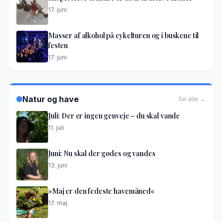
17. juni
Masser af alkohol på cykelturen og i buskene til
festen
17. juni
Natur og have
Se alle →
Juli: Der er ingen genveje – du skal vande
11. juli
Juni: Nu skal der gødes og vandes
13. juni
»Maj er den fedeste havemåned«
17. maj