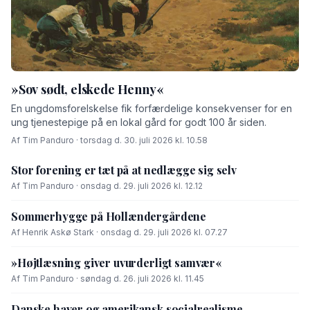
»Sov sødt, elskede Henny«
En ungdomsforelskelse fik forfærdelige konsekvenser for en
ung tjenestepige på en lokal gård for godt 100 år siden.
Af Tim Panduro · torsdag d. 30. juli 2026 kl. 10.58
Stor forening er tæt på at nedlægge sig selv
Af Tim Panduro · onsdag d. 29. juli 2026 kl. 12.12
Sommerhygge på Hollændergårdene
Af Henrik Askø Stark · onsdag d. 29. juli 2026 kl. 07.27
»Højtlæsning giver uvurderligt samvær«
Af Tim Panduro · søndag d. 26. juli 2026 kl. 11.45
Danske haver og amerikansk socialrealisme