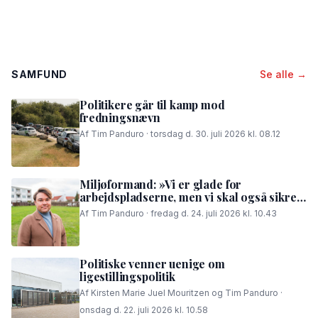
SAMFUND
Se alle →
Politikere går til kamp mod
fredningsnævn
Af Tim Panduro · torsdag d. 30. juli 2026 kl. 08.12
Miljøformand: »Vi er glade for
arbejdspladserne, men vi skal også sikre,
at folk i området kan få en god nattesøvn«
Af Tim Panduro · fredag d. 24. juli 2026 kl. 10.43
Politiske venner uenige om
ligestillingspolitik
Af Kirsten Marie Juel Mouritzen og Tim Panduro ·
onsdag d. 22. juli 2026 kl. 10.58