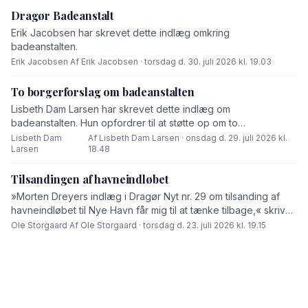
Dragør Badeanstalt
Erik Jacobsen har skrevet dette indlæg omkring
badeanstalten.
Erik Jacobsen
·
Af Erik Jacobsen · torsdag d. 30. juli 2026 kl. 19.03
To borgerforslag om badeanstalten
Lisbeth Dam Larsen har skrevet dette indlæg om
badeanstalten. Hun opfordrer til at støtte op om to
borgerforslag.
Lisbeth Dam
Af Lisbeth Dam Larsen · onsdag d. 29. juli 2026 kl.
·
Larsen
18.48
Tilsandingen af havneindløbet
»Morten Dreyers indlæg i Dragør Nyt nr. 29 om tilsanding af
havneindløbet til Nye Havn får mig til at tænke tilbage,« skriver
Ole Storgaard i dette debatindlæg.
Ole Storgaard
·
Af Ole Storgaard · torsdag d. 23. juli 2026 kl. 19.15