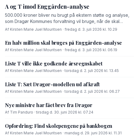
A og T imod Enggården-analyse
500.000 kroner bliver nu brugt på ekstern støtte og analyse,
som Dragør Kommunes forvaltning vil bruge, når de skal
forhandle med OK-fonden om en driftsoverenskomst for
Af Kirsten Marie Juel Mouritsen · fredag d. 3. juli 2026 kl. 10.29
Enggården.
En halv million skal bruges på Enggården-analyse
Af Kirsten Marie Juel Mouritsen · fredag d. 3. juli 2026 kl. 06.19
Liste T ville ikke godkende årsregnskabet
Af Kirsten Marie Juel Mouritsen · torsdag d. 2. juli 2026 kl. 13.45
Liste T: Sæt Dragør-modellen ud af kraft
Af Kirsten Marie Juel Mouritsen · torsdag d. 2. juli 2026 kl. 06.27
Nye ministre har fået brev fra Dragør
Af Tim Panduro · tirsdag d. 30. juni 2026 kl. 07.24
Opfordring: Find skolepengene på bankbogen
Af Kirsten Marie Juel Mouritsen · mandag d. 29. juni 2026 kl. 11.31