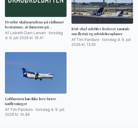
Hvorfor skal mændene på rådhuset
bestemme, at damerne på
SAS-chef udeblev fra lovet samtale
badeanstalten skal have tøj på?
Af Lisbeth Dam Larsen · torsdag
om flystøj og udvidelsesplaner
d. 9. juli 2026 kl. 19.41
Af Tim Panduro · torsdag d. 9. juli
2026 kl. 13.55
Lufthavnen kan ikke love færre
natflyvninger
Af Tim Panduro · torsdag d. 9. juli
2026 kl. 10.46