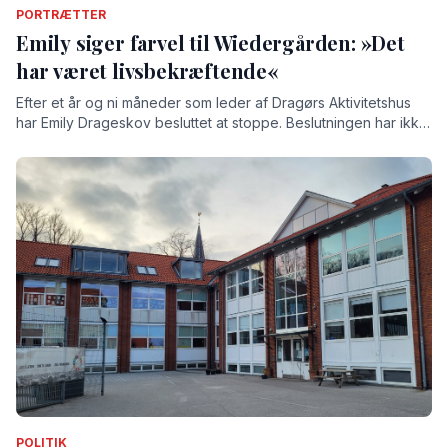
PORTRÆTTER
Emily siger farvel til Wiedergården: »Det
har været livsbekræftende«
Efter et år og ni måneder som leder af Dragørs Aktivitetshus
har Emily Drageskov besluttet at stoppe. Beslutningen har ikke
været nem, understreger hun, for tiden på Wiedergården har
givet hende både store oplevelser og stærke relationer.
POLITIK