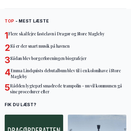
TOP
- MEST LÆSTE
1
Flere skal fejre fastelavn i Dragør og Store Magleby
2
Så er der snart musik på havnen
3
Sådan blev borgerforeningen biografejer
4
Emma Lindquists debutalbum blev til i en kolonihave i Store
Magleby
5
Rådden lygtepæl smadrede trampolin – nu vil kommunen gå
sine procedurer efter
FIK DU LÆST?