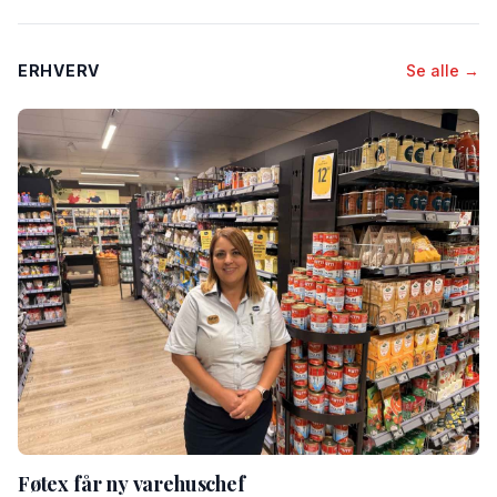
ERHVERV
Se alle →
Føtex får ny varehuschef