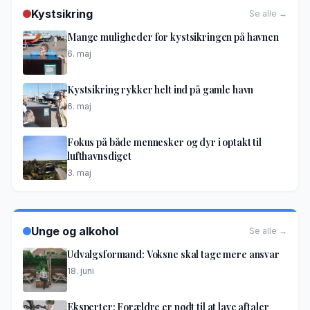
Kystsikring
Se alle →
Mange muligheder for kystsikringen på havnen
6. maj
Kystsikring rykker helt ind på gamle havn
6. maj
Fokus på både mennesker og dyr i optakt til
lufthavnsdiget
3. maj
Unge og alkohol
Se alle →
Udvalgsformand: Voksne skal tage mere ansvar
18. juni
Eksperter: Forældre er nødt til at lave aftaler