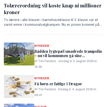
Tolærerordning vil koste knap ni millioner
kroner
To lærere i alle klasser i børnehaveklasse til 3. klasse var et
varmt emne i kommunalvalgkampen. Nu er prisen kommet på
bordet: 8,9 millioner kroner.
NYHEDER
Rådden lygtepæl smadrede trampolin
– nu vil kommunen gå sine
procedurer efter
Af Tim Panduro · onsdag d. 5. august 2026 kl.
14.36
NYHEDER
Få børn er fattige i Dragør
Af Tim Panduro · tirsdag d. 4. august 2026 kl.
06.41
KULTUR