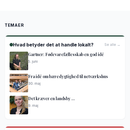
TEMAER
Hvad betyder det at handle lokalt?
Se alle →
Gartner: Fødevarefællesskab en god idé
5. juni
Fra idé om bæredygtighed til netværkshus
30. maj
Det kræver en landsby …
9. maj