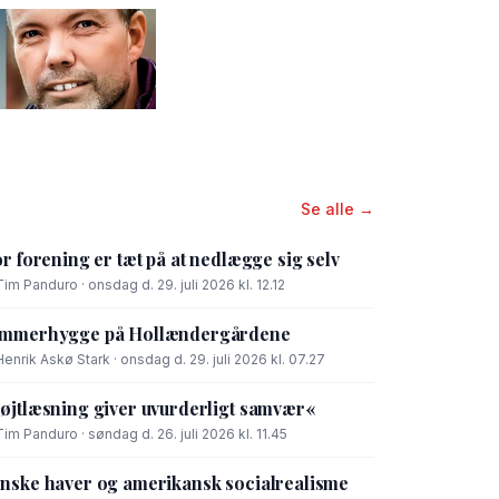
Se alle →
or forening er tæt på at nedlægge sig selv
Tim Panduro · onsdag d. 29. juli 2026 kl. 12.12
mmerhygge på Hollændergårdene
Henrik Askø Stark · onsdag d. 29. juli 2026 kl. 07.27
øjtlæsning giver uvurderligt samvær«
Tim Panduro · søndag d. 26. juli 2026 kl. 11.45
nske haver og amerikansk socialrealisme