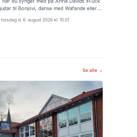
e, når du synger med på Anna Davids »Fuck
guitar til Bonjovi, danse med Wafande eller
ryan Adams Summer of 69.
 torsdag d. 6. august 2026 kl. 10.01
Se alle →