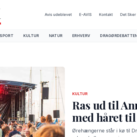
Avis udeblevet
E-AVIS
Kontakt
Det Sker
SPORT
KULTUR
NATUR
ERHVERV
DRAGØRDEBATTE
KULTUR
Ras ud til An
med håret til
Ørehængerne står i kø til 