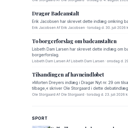
Dragør Badeanstalt
Erik Jacobsen har skrevet dette indlæg omkring b
Erik Jacobsen
·
Af Erik Jacobsen · torsdag d. 30. juli 2026 k
To borgerforslag om badeanstalten
Lisbeth Dam Larsen har skrevet dette indlæg om bad
borgerforslag.
Lisbeth Dam Larsen
·
Af Lisbeth Dam Larsen · onsdag d. 29.
Tilsandingen af havneindløbet
»Morten Dreyers indlæg i Dragør Nyt nr. 29 om tilsa
tilbage,« skriver Ole Storgaard i dette debatindlæg
Ole Storgaard
·
Af Ole Storgaard · torsdag d. 23. juli 2026 kl
SPORT