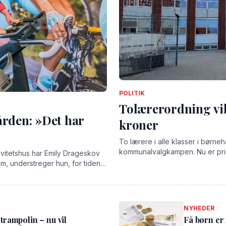
POLITIK
Tolærerordning vil
ården: »Det har
kroner
To lærere i alle klasser i børneh
kommunalvalgkampen. Nu er pris
ivitetshus har Emily Drageskov
em, understreger hun, for tiden
elser og stærke relationer.
NYHEDER
rampolin – nu vil
Få børn er 