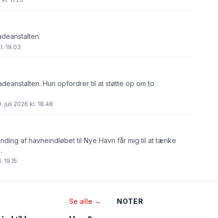
adeanstalten.
l. 19.03
eanstalten. Hun opfordrer til at støtte op om to
 juli 2026 kl. 18.48
nding af havneindløbet til Nye Havn får mig til at tænke
.
. 19.15
Se alle →
NOTER