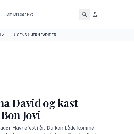
Om Dragør Nyt
N
UGENS HJERNEVRIDER
na David og kast
 Bon Jovi
Dragør Havnefest i år. Du kan både komme