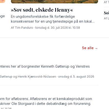
Af 
»Sov sødt, elskede Henny«
So
age
En ungdomsforelskelse fik forfærdelige
Af 
konsekvenser for en ung tjenestepige på en lokal
gård for godt 100 år siden.
Af Tim Panduro · torsdag d. 30. juli 2026 kl. 10.58
Se alle →
eres her af borgmester Kenneth Gøtterup og Venstres
Gøtterup og Henrik Kjærsvold-Niclasen · onsdag d. 5. august 2026
orm for afløbsrens. Afløbsrens er et kemikalieprodukt som
skriver Ole Storgaard i dette debatindlæg om forurening.
kl. 11.26