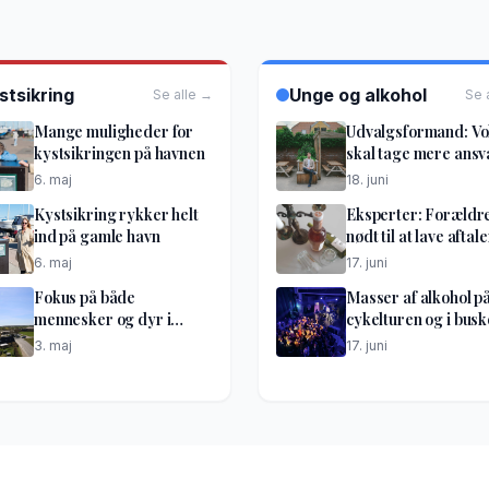
stsikring
Unge og alkohol
Se alle →
Se 
Mange muligheder for
Udvalgsformand: V
kystsikringen på havnen
skal tage mere ansv
6. maj
18. juni
Kystsikring rykker helt
Eksperter: Forældr
ind på gamle havn
nødt til at lave aftale
6. maj
17. juni
Fokus på både
Masser af alkohol p
mennesker og dyr i
cykelturen og i bus
optakt til lufthavnsdiget
til festen
3. maj
17. juni