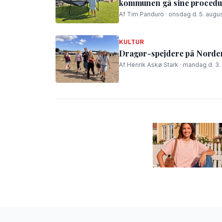
kommunen gå sine procedur
Af Tim Panduro · onsdag d. 5. augus
KULTUR
Dragør-spejdere på Nordens
Af Henrik Askø Stark · mandag d. 3.