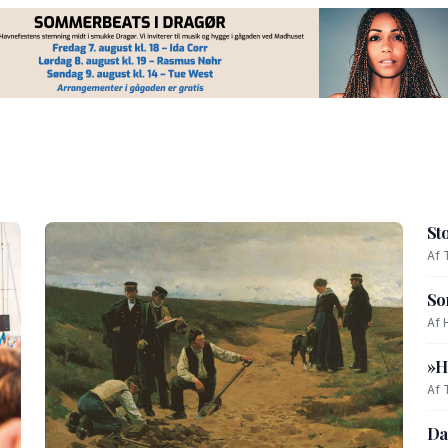
St
Af 
So
Af 
»H
Af 
Da