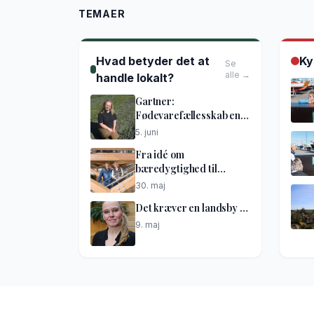
TEMAER
Hvad betyder det at
Ky
Se
alle →
handle lokalt?
Gartner:
Fødevarefællesskab en
god idé
5. juni
Fra idé om
bæredygtighed til
netværkshus
30. maj
Det kræver en landsby …
9. maj