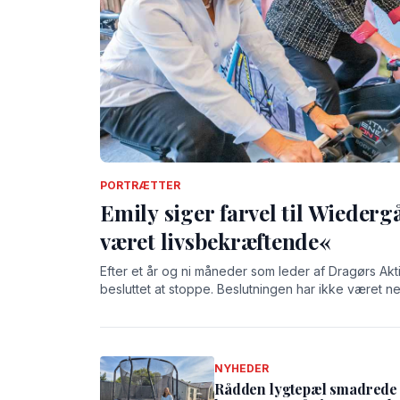
PORTRÆTTER
Emily siger farvel til Wiederg
været livsbekræftende«
Efter et år og ni måneder som leder af Dragørs Akt
besluttet at stoppe. Beslutningen har ikke været n
på Wiedergården har givet hende både store oplev
NYHEDER
Rådden lygtepæl smadrede t