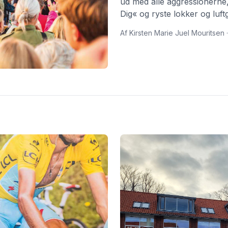
ud med alle aggressionern
Dig« og ryste lokker og luft
drømme dig tilbage med B
Af Kirsten Marie Juel Mouritsen ·