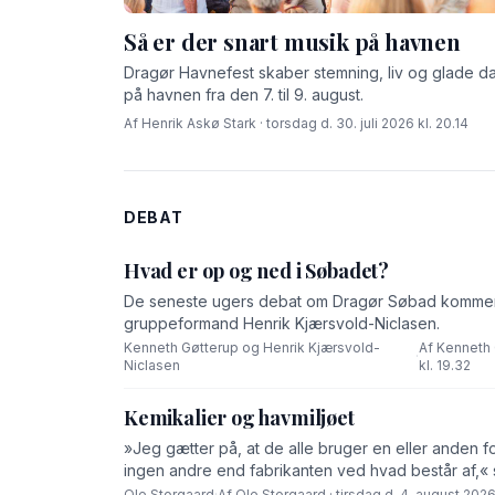
Så er der snart musik på havnen
Dragør Havnefest skaber stemning, liv og glade d
på havnen fra den 7. til 9. august.
Af Henrik Askø Stark · torsdag d. 30. juli 2026 kl. 20.14
DEBAT
Hvad er op og ned i Søbadet?
De seneste ugers debat om Dragør Søbad komment
gruppeformand Henrik Kjærsvold-Niclasen.
Kenneth Gøtterup og Henrik Kjærsvold-
Af Kenneth 
·
Niclasen
kl. 19.32
Kemikalier og havmiljøet
»Jeg gætter på, at de alle bruger en eller anden f
ingen andre end fabrikanten ved hvad består af,« 
Ole Storgaard
·
Af Ole Storgaard · tirsdag d. 4. august 2026 