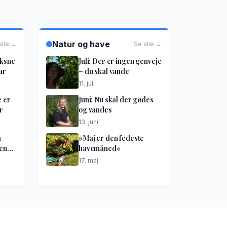
Natur og have
alle →
Se alle →
oksne
Juli: Der er ingen genveje
ar
– du skal vande
11. juli
e er
Juni: Nu skal der gødes
r
og vandes
13. juni
å
»Maj er den fedeste
kene
havemåned«
17. maj