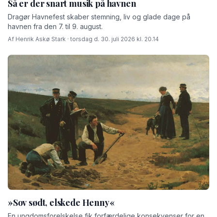
Så er der snart musik på havnen
Dragør Havnefest skaber stemning, liv og glade dage på
havnen fra den 7. til 9. august.
Af Henrik Askø Stark · torsdag d. 30. juli 2026 kl. 20.14
»Sov sødt, elskede Henny«
En ungdomsforelskelse fik forfærdelige konsekvenser for en