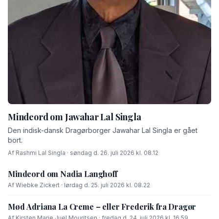
Mindeord om Jawahar Lal Singla
Den indisk-dansk Dragørborger Jawahar Lal Singla er gået
bort.
Af Rashmi Lal Singla · søndag d. 26. juli 2026 kl. 08.12
Mindeord om Nadia Langhoff
Af Wiebke Zickert · lørdag d. 25. juli 2026 kl. 08.22
Mød Adriana La Creme – eller Frederik fra Dragør
Af Kirsten Marie Juel Mouritsen · fredag d. 24. juli 2026 kl. 16.59