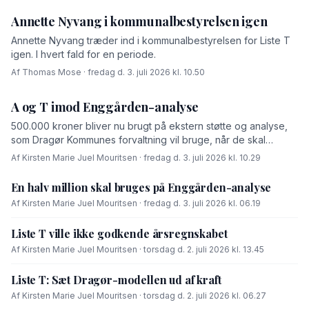
Annette Nyvang i kommunalbestyrelsen igen
Annette Nyvang træder ind i kommunalbestyrelsen for Liste T
igen. I hvert fald for en periode.
Af Thomas Mose · fredag d. 3. juli 2026 kl. 10.50
A og T imod Enggården-analyse
500.000 kroner bliver nu brugt på ekstern støtte og analyse,
som Dragør Kommunes forvaltning vil bruge, når de skal
forhandle med OK-fonden om en driftsoverenskomst for
Af Kirsten Marie Juel Mouritsen · fredag d. 3. juli 2026 kl. 10.29
Enggården.
En halv million skal bruges på Enggården-analyse
Af Kirsten Marie Juel Mouritsen · fredag d. 3. juli 2026 kl. 06.19
Liste T ville ikke godkende årsregnskabet
Af Kirsten Marie Juel Mouritsen · torsdag d. 2. juli 2026 kl. 13.45
Liste T: Sæt Dragør-modellen ud af kraft
Af Kirsten Marie Juel Mouritsen · torsdag d. 2. juli 2026 kl. 06.27