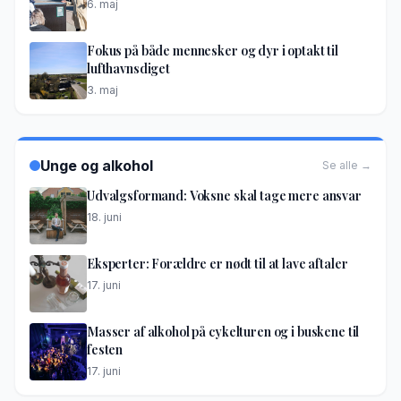
6. maj
Fokus på både mennesker og dyr i optakt til
lufthavnsdiget
3. maj
Unge og alkohol
Se alle →
Udvalgsformand: Voksne skal tage mere ansvar
18. juni
Eksperter: Forældre er nødt til at lave aftaler
17. juni
Masser af alkohol på cykelturen og i buskene til
festen
17. juni