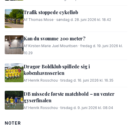
Trafik stoppede cykelløb
Af Thomas Mose · søndag d. 28. juni 2026 kl. 18.42
Kan du svømme 200 meter?
Af Kirsten Marie Juel Mouritsen · fredag d. 19. juni 2026 kl.
10.29
Dragør Boldklub spillede sig i
københavnsserien
Af Henrik Rosschou · tirsdag d. 16. juni 2026 kl. 16.35
DB missede første matchbold – nu venter
gyserfinalen
Af Henrik Rosschou · tirsdag d. 9. juni 2026 kl. 08.04
NOTER