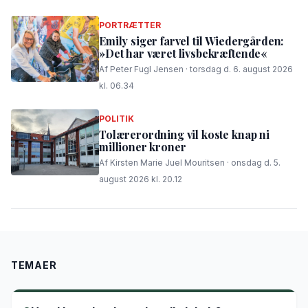
PORTRÆTTER
Emily siger farvel til Wiedergården:
»Det har været livsbekræftende«
Af Peter Fugl Jensen · torsdag d. 6. august 2026
kl. 06.34
POLITIK
Tolærerordning vil koste knap ni
millioner kroner
Af Kirsten Marie Juel Mouritsen · onsdag d. 5.
august 2026 kl. 20.12
TEMAER