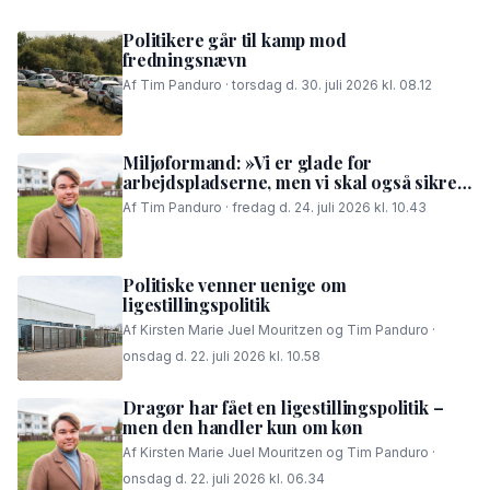
Politikere går til kamp mod
fredningsnævn
Af Tim Panduro · torsdag d. 30. juli 2026 kl. 08.12
Miljøformand: »Vi er glade for
arbejdspladserne, men vi skal også sikre,
at folk i området kan få en god nattesøvn«
Af Tim Panduro · fredag d. 24. juli 2026 kl. 10.43
Politiske venner uenige om
ligestillingspolitik
Af Kirsten Marie Juel Mouritzen og Tim Panduro ·
onsdag d. 22. juli 2026 kl. 10.58
Dragør har fået en ligestillingspolitik –
men den handler kun om køn
Af Kirsten Marie Juel Mouritzen og Tim Panduro ·
onsdag d. 22. juli 2026 kl. 06.34