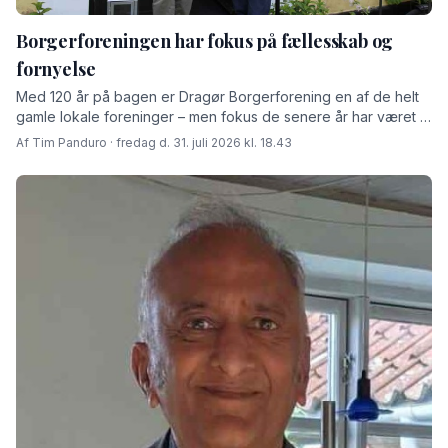
Borgerforeningen har fokus på fællesskab og
fornyelse
Med 120 år på bagen er Dragør Borgerforening en af de helt
gamle lokale foreninger – men fokus de senere år har været at
skabe rammer for fremtiden fortæller den afgåede formand
Af Tim Panduro · fredag d. 31. juli 2026 kl. 18.43
Jørn Steen Larsen og hans afløser Tore Niedel.