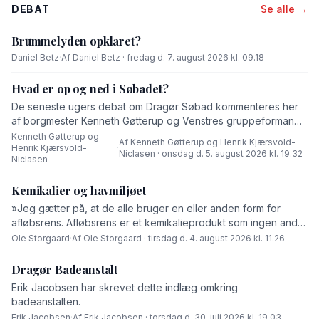
DEBAT
Se alle →
Brummelyden opklaret?
Daniel Betz
·
Af Daniel Betz · fredag d. 7. august 2026 kl. 09.18
Hvad er op og ned i Søbadet?
De seneste ugers debat om Dragør Søbad kommenteres her
af borgmester Kenneth Gøtterup og Venstres gruppeformand
Henrik Kjærsvold-Niclasen.
Kenneth Gøtterup og
Af Kenneth Gøtterup og Henrik Kjærsvold-
Henrik Kjærsvold-
·
Niclasen · onsdag d. 5. august 2026 kl. 19.32
Niclasen
Kemikalier og havmiljøet
»Jeg gætter på, at de alle bruger en eller anden form for
afløbsrens. Afløbsrens er et kemikalieprodukt som ingen andre
end fabrikanten ved hvad består af,« skriver Ole Storgaard i
Ole Storgaard
·
Af Ole Storgaard · tirsdag d. 4. august 2026 kl. 11.26
dette debatindlæg om forurening.
Dragør Badeanstalt
Erik Jacobsen har skrevet dette indlæg omkring
badeanstalten.
Erik Jacobsen
·
Af Erik Jacobsen · torsdag d. 30. juli 2026 kl. 19.03