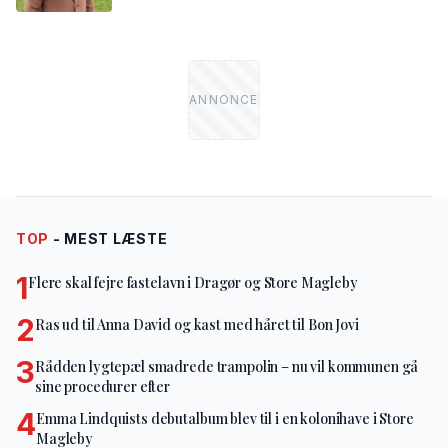
TOP
- MEST LÆSTE
1
Flere skal fejre fastelavn i Dragør og Store Magleby
2
Ras ud til Anna David og kast med håret til Bon Jovi
3
Rådden lygtepæl smadrede trampolin – nu vil kommunen gå
sine procedurer efter
4
Emma Lindquists debutalbum blev til i en kolonihave i Store
Magleby