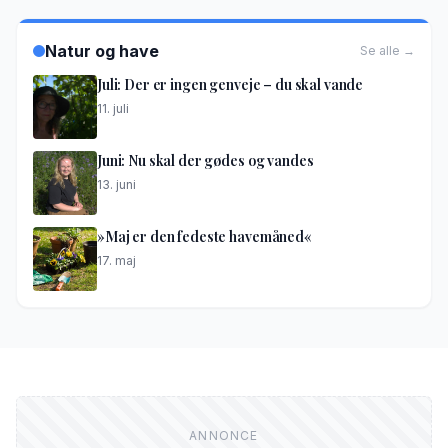
Natur og have
Se alle →
Juli: Der er ingen genveje – du skal vande
11. juli
Juni: Nu skal der gødes og vandes
13. juni
»Maj er den fedeste havemåned«
17. maj