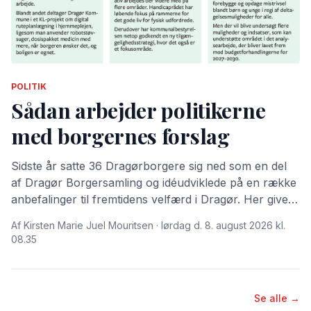
POLITIK
Sådan arbejder politikerne
med borgernes forslag
Sidste år satte 36 Dragørborgere sig ned som en del
af Dragør Borgersamling og idéudviklede på en række
anbefalinger til fremtidens velfærd i Dragør. Her giver
Dragør Nyt dig en gennemgang af, hvordan
Af Kirsten Marie Juel Mouritsen · lørdag d. 8. august 2026 kl.
kommunalpolitikerne i år har valgt at arbejde videre
08.35
med forslagene.
Se alle →