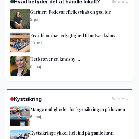
Hvad betyder det at handle lokalt?
Se alle →
Gartner: Fødevarefællesskab en god idé
5. juni
Fra idé om bæredygtighed til netværkshus
30. maj
Det kræver en landsby …
9. maj
Kystsikring
Se alle →
Mange muligheder for kystsikringen på havnen
6. maj
Kystsikring rykker helt ind på gamle havn