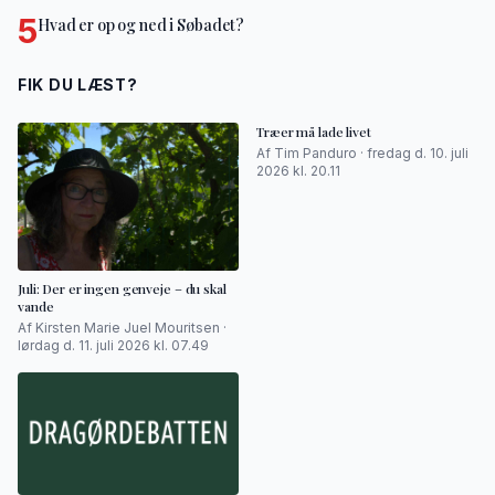
5
Hvad er op og ned i Søbadet?
FIK DU LÆST?
Træer må lade livet
Af Tim Panduro · fredag d. 10. juli
2026 kl. 20.11
Juli: Der er ingen genveje – du skal
vande
Af Kirsten Marie Juel Mouritsen ·
lørdag d. 11. juli 2026 kl. 07.49