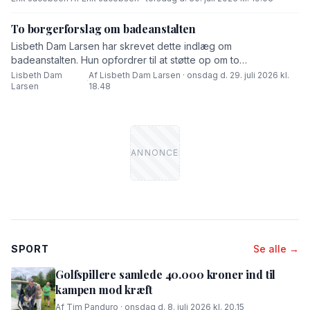
To borgerforslag om badeanstalten
Lisbeth Dam Larsen har skrevet dette indlæg om
badeanstalten. Hun opfordrer til at støtte op om to
borgerforslag.
Lisbeth Dam
Af Lisbeth Dam Larsen · onsdag d. 29. juli 2026 kl.
·
Larsen
18.48
SPORT
Se alle →
Golfspillere samlede 40.000 kroner ind til
kampen mod kræft
Af Tim Panduro · onsdag d. 8. juli 2026 kl. 20.15