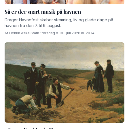
Så er der snart musik på havnen
Dragør Havnefest skaber stemning, liv og glade dage på
havnen fra den 7. til 9. august.
Af Henrik Askø Stark · torsdag d. 30. juli 2026 kl. 20.14