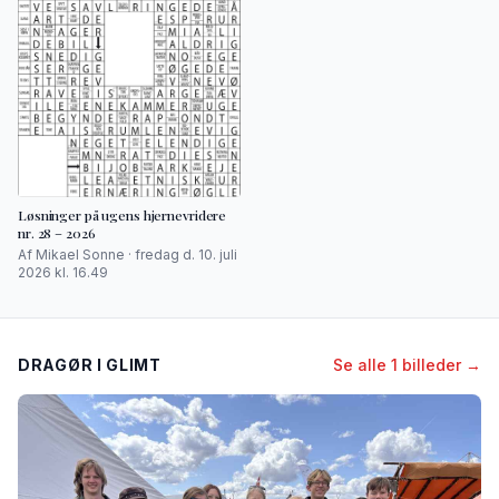
Løsninger på ugens hjernevridere
nr. 28 – 2026
Af Mikael Sonne · fredag d. 10. juli
2026 kl. 16.49
DRAGØR I GLIMT
Se alle 1 billeder →