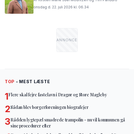
onsdag d. 22. juli 2026 kl. 06.34
TOP
- MEST LÆSTE
1
Flere skal fejre fastelavn i Dragør og Store Magleby
2
Sådan blev borgerforeningen biografejer
3
Rådden lygtepæl smadrede trampolin – nu vil kommunen gå
sine procedurer efter