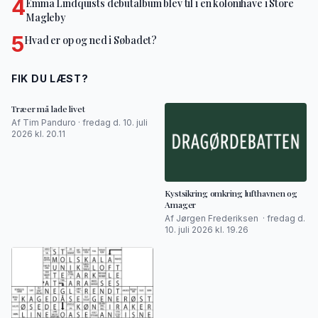
4
Emma Lindquists debutalbum blev til i en kolonihave i Store
Magleby
5
Hvad er op og ned i Søbadet?
FIK DU LÆST?
Træer må lade livet
Af Tim Panduro · fredag d. 10. juli
2026 kl. 20.11
Kystsikring omkring lufthavnen og
Amager
Af Jørgen Frederiksen · fredag d.
10. juli 2026 kl. 19.26