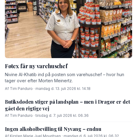
Føtex får ny varehuschef
Nivine Al-Khatib ind på posten som varehuschef – hvor hun
tager over efter Morten Meinertz.
Af Tim Panduro · mandag d. 13. juli 2026 kl. 14.18
Butiksdøden stiger på landsplan – men i Dragør er det
gået den rigtige vej
Af Tim Panduro · tirsdag d. 7. juli 2026 kl. 06.36
Ingen alkoholbevilling til Nyvang – endnu
Af Kirsten Marie Juel Mouritsen · mandag d. 6. juli 2026 kl. 06.32