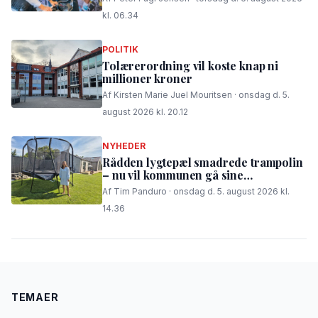
kl. 06.34
POLITIK
Tolærerordning vil koste knap ni
millioner kroner
Af Kirsten Marie Juel Mouritsen · onsdag d. 5.
august 2026 kl. 20.12
NYHEDER
Rådden lygtepæl smadrede trampolin
– nu vil kommunen gå sine
procedurer efter
Af Tim Panduro · onsdag d. 5. august 2026 kl.
14.36
TEMAER