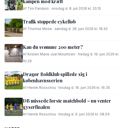
kampen mod kræft
Af Tim Panduro · onsdag d. 8. juli 2026 kl. 20.15
Trafik stoppede cykelløb
Af Thomas Mose · søndag d. 28. juni 2026 kl. 18.42
Kan du svømme 200 meter?
Af Kirsten Marie Juel Mouritsen · fredag d. 19. juni 2026 kl.
10.29
Dragør Boldklub spillede sig i
københavnsserien
Af Henrik Rosschou · tirsdag d. 16. juni 2026 kl. 16.35
DB missede første matchbold – nu venter
gyserfinalen
Af Henrik Rosschou · tirsdag d. 9. juni 2026 kl. 08.04