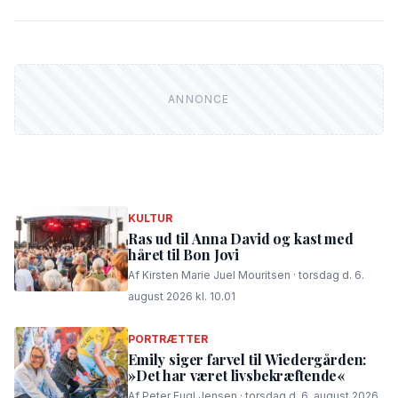
KULTUR
Ras ud til Anna David og kast med
håret til Bon Jovi
Af Kirsten Marie Juel Mouritsen · torsdag d. 6.
august 2026 kl. 10.01
PORTRÆTTER
Emily siger farvel til Wiedergården:
»Det har været livsbekræftende«
Af Peter Fugl Jensen · torsdag d. 6. august 2026