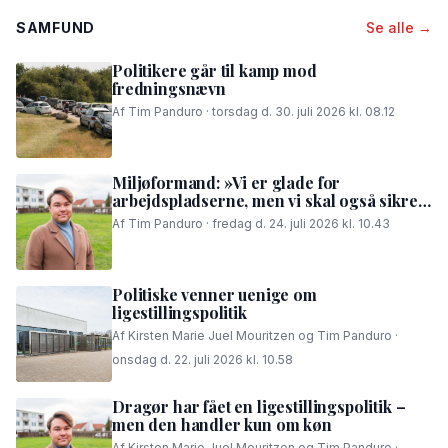
SAMFUND
Se alle →
Politikere går til kamp mod
fredningsnævn
Af Tim Panduro · torsdag d. 30. juli 2026 kl. 08.12
Miljøformand: »Vi er glade for
arbejdspladserne, men vi skal også sikre,
at folk i området kan få en god nattesøvn«
Af Tim Panduro · fredag d. 24. juli 2026 kl. 10.43
Politiske venner uenige om
ligestillingspolitik
Af Kirsten Marie Juel Mouritzen og Tim Panduro ·
onsdag d. 22. juli 2026 kl. 10.58
Dragør har fået en ligestillingspolitik –
men den handler kun om køn
Af Kirsten Marie Juel Mouritzen og Tim Panduro ·