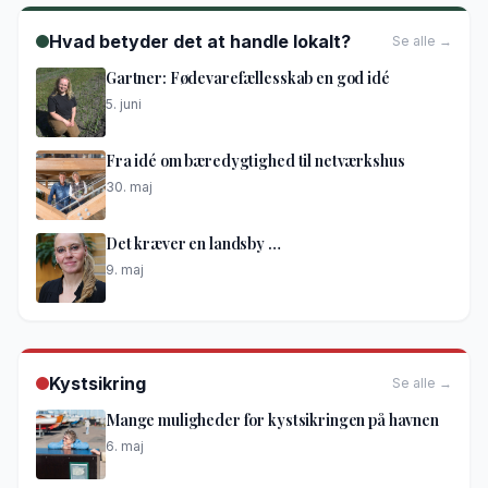
Hvad betyder det at handle lokalt?
Se alle →
Gartner: Fødevarefællesskab en god idé
5. juni
Fra idé om bæredygtighed til netværkshus
30. maj
Det kræver en landsby …
9. maj
Kystsikring
Se alle →
Mange muligheder for kystsikringen på havnen
6. maj