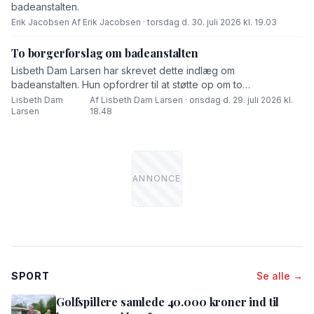
badeanstalten.
Erik Jacobsen
·
Af Erik Jacobsen · torsdag d. 30. juli 2026 kl. 19.03
To borgerforslag om badeanstalten
Lisbeth Dam Larsen har skrevet dette indlæg om
badeanstalten. Hun opfordrer til at støtte op om to
borgerforslag.
Lisbeth Dam
Af Lisbeth Dam Larsen · onsdag d. 29. juli 2026 kl.
·
Larsen
18.48
SPORT
Se alle →
Golfspillere samlede 40.000 kroner ind til