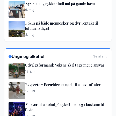
Kystsikring rykker helt ind på gamle havn
6. maj
Fokus på både mennesker og dyr i optakt til
lufthavnsdiget
3. maj
Unge og alkohol
Se alle →
Udvalgsformand: Voksne skal tage mere ansvar
18. juni
Eksperter: Forældre er nødt til at lave aftaler
17. juni
Masser af alkohol på cykelturen og i buskene til
festen
17. juni