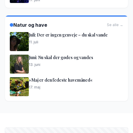
Natur og have
Se alle →
Juli: Der er ingen genveje – du skal vande
11. juli
Juni: Nu skal der gødes og vandes
13. juni
»Maj er den fedeste havemåned«
17. maj