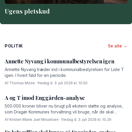
Ugens pletskud
POLITIK
Se alle →
Annette Nyvang i kommunalbestyrelsen igen
Annette Nyvang træder ind i kommunalbestyrelsen for Liste T
igen. I hvert fald for en periode.
Af Thomas Mose · fredag d. 3. juli 2026 kl. 10.50
A og T imod Enggården-analyse
500.000 kroner bliver nu brugt på ekstern støtte og analyse,
som Dragør Kommunes forvaltning vil bruge, når de skal
forhandle med OK-fonden om en driftsoverenskomst for
Af Kirsten Marie Juel Mouritsen · fredag d. 3. juli 2026 kl. 10.29
Enggården.