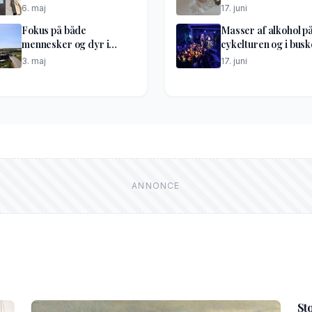
6. maj
17. juni
Fokus på både
Masser af alkohol p
mennesker og dyr i
cykelturen og i bus
optakt til lufthavnsdiget
til festen
3. maj
17. juni
St