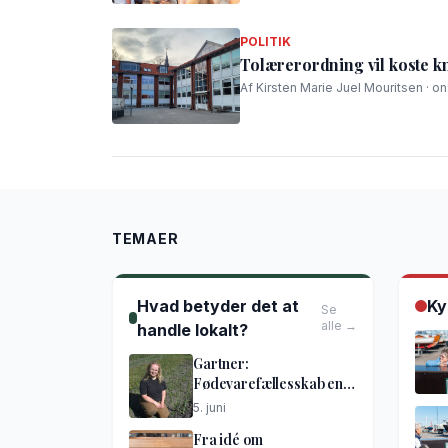
POLITIK
Tolærerordning vil koste k
Af Kirsten Marie Juel Mouritsen · on
TEMAER
Hvad betyder det at
Ky
Se
alle →
handle lokalt?
Gartner:
Fødevarefællesskab en
god idé
5. juni
Fra idé om