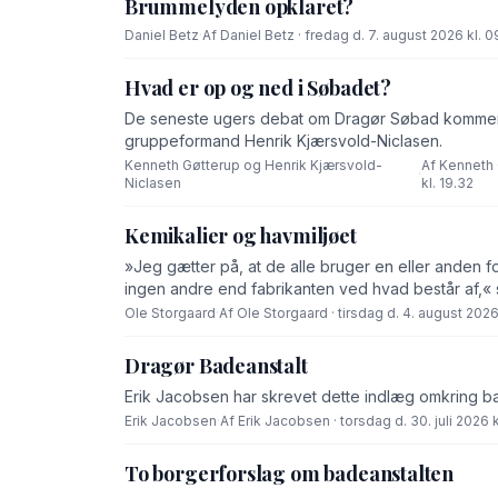
Brummelyden opklaret?
Daniel Betz
·
Af Daniel Betz · fredag d. 7. august 2026 kl. 0
Hvad er op og ned i Søbadet?
De seneste ugers debat om Dragør Søbad komment
gruppeformand Henrik Kjærsvold-Niclasen.
Kenneth Gøtterup og Henrik Kjærsvold-
Af Kenneth 
·
Niclasen
kl. 19.32
Kemikalier og havmiljøet
»Jeg gætter på, at de alle bruger en eller anden f
ingen andre end fabrikanten ved hvad består af,« 
Ole Storgaard
·
Af Ole Storgaard · tirsdag d. 4. august 2026 
Dragør Badeanstalt
Erik Jacobsen har skrevet dette indlæg omkring b
Erik Jacobsen
·
Af Erik Jacobsen · torsdag d. 30. juli 2026 k
To borgerforslag om badeanstalten