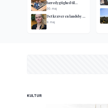
bæredygtighed til
netværkshus
30. maj
Det kræver en landsby …
9. maj
KULTUR