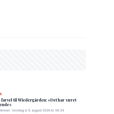
R
 farvel til Wiedergården: »Det har været
tende«
Jensen · torsdag d. 6. august 2026 kl. 06.34