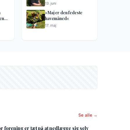
13. juni
å
»Maj er den fedeste
kene
havemåned«
17. maj
Se alle →
or forening er tæt på at nedlægge sig selv