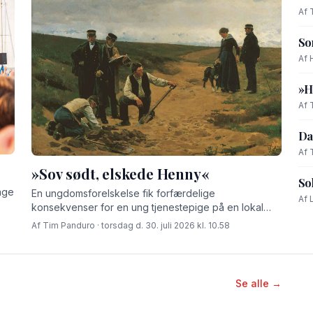
Af 
So
Af 
»H
Af 
Da
Af 
»Sov sødt, elskede Henny«
So
age
En ungdomsforelskelse fik forfærdelige
Af 
konsekvenser for en ung tjenestepige på en lokal
gård for godt 100 år siden.
Af Tim Panduro · torsdag d. 30. juli 2026 kl. 10.58
Se alle →