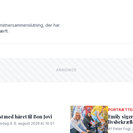
unstnersammenslutning, der har
ærft.
PORTRÆTTE
t med håret til Bon Jovi
Emily siger
livsbekræf
rsdag d. 6. august 2026 kl. 10.01
Af Peter Fugl 