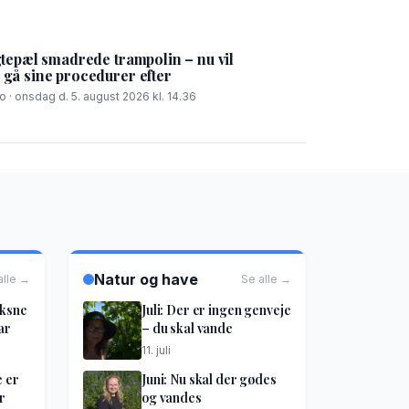
tepæl smadrede trampolin – nu vil
å sine procedurer efter
 · onsdag d. 5. august 2026 kl. 14.36
Natur og have
alle →
Se alle →
oksne
Juli: Der er ingen genveje
ar
– du skal vande
11. juli
e er
Juni: Nu skal der gødes
r
og vandes