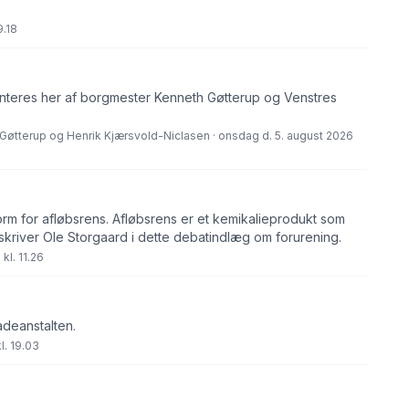
9.18
eres her af borgmester Kenneth Gøtterup og Venstres
Gøtterup og Henrik Kjærsvold-Niclasen · onsdag d. 5. august 2026
orm for afløbsrens. Afløbsrens er et kemikalieprodukt som
skriver Ole Storgaard i dette debatindlæg om forurening.
kl. 11.26
adeanstalten.
l. 19.03