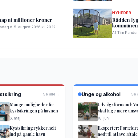
NYHEDER
nap ni millioner kroner
Rådden lyg
kommunen g
sdag d. 5. august 2026 kl. 20.12
Af Tim Panduro
stsikring
Unge og alkohol
Se alle →
Se 
Mange muligheder for
Udvalgsformand: V
kystsikringen på havnen
skal tage mere ansv
6. maj
18. juni
Kystsikring rykker helt
Eksperter: Forældr
ind på gamle havn
nødt til at lave aftale