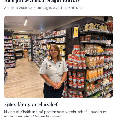
Af Henrik Askø Stark · fredag d. 31. juli 2026 kl. 12.08
Føtex får ny varehuschef
Nivine Al-Khatib ind på posten som varehuschef – hvor hun
tager over efter Morten Meinertz.