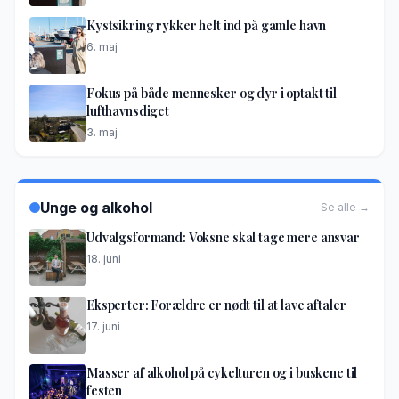
Kystsikring rykker helt ind på gamle havn
6. maj
Fokus på både mennesker og dyr i optakt til
lufthavnsdiget
3. maj
Unge og alkohol
Se alle →
Udvalgsformand: Voksne skal tage mere ansvar
18. juni
Eksperter: Forældre er nødt til at lave aftaler
17. juni
Masser af alkohol på cykelturen og i buskene til
festen