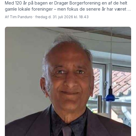
Med 120 år på bagen er Dragør Borgerforening en af de helt
gamle lokale foreninger – men fokus de senere år har været at
skabe rammer for fremtiden fortæller den afgåede formand
Af Tim Panduro · fredag d. 31. juli 2026 kl. 18.43
Jørn Steen Larsen og hans afløser Tore Niedel.