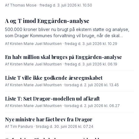
Af Thomas Mose · fredag d. 3. juli 2026 kl. 10.50
A og T imod Enggården-analyse
500.000 kroner bliver nu brugt på ekstern støtte og analyse,
som Dragør Kommunes forvaltning vil bruge, når de skal
forhandle med OK-fonden om en driftsoverenskomst for
Af Kirsten Marie Juel Mouritsen · fredag d. 3. juli 2026 kl. 10.29
Enggården.
En halv million skal bruges på Enggården-analyse
Af Kirsten Marie Juel Mouritsen · fredag d. 3. juli 2026 kl. 06.19
Liste T ville ikke godkende årsregnskabet
Af Kirsten Marie Juel Mouritsen · torsdag d. 2. juli 2026 kl. 13.45
Liste T: Sæt Dragør-modellen ud af kraft
Af Kirsten Marie Juel Mouritsen · torsdag d. 2. juli 2026 kl. 06.27
Nye ministre har fået brev fra Dragør
Af Tim Panduro · tirsdag d. 30. juni 2026 kl. 07.24