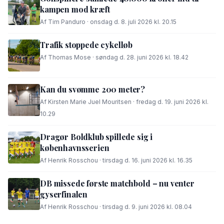
kampen mod kræft
Af Tim Panduro · onsdag d. 8. juli 2026 kl. 20.15
Trafik stoppede cykelløb
Af Thomas Mose · søndag d. 28. juni 2026 kl. 18.42
Kan du svømme 200 meter?
Af Kirsten Marie Juel Mouritsen · fredag d. 19. juni 2026 kl.
10.29
Dragør Boldklub spillede sig i
københavnsserien
Af Henrik Rosschou · tirsdag d. 16. juni 2026 kl. 16.35
DB missede første matchbold – nu venter
gyserfinalen
Af Henrik Rosschou · tirsdag d. 9. juni 2026 kl. 08.04