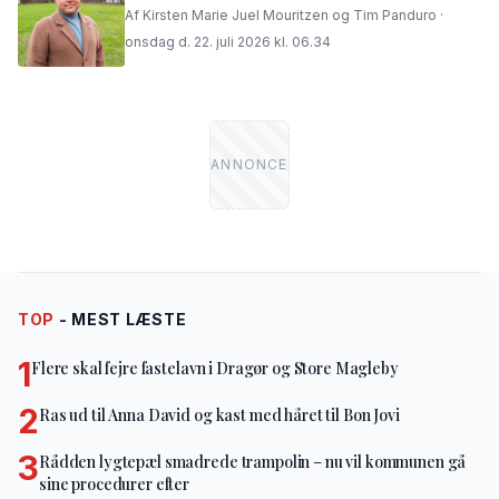
Af Kirsten Marie Juel Mouritzen og Tim Panduro ·
onsdag d. 22. juli 2026 kl. 06.34
TOP
- MEST LÆSTE
1
Flere skal fejre fastelavn i Dragør og Store Magleby
2
Ras ud til Anna David og kast med håret til Bon Jovi
3
Rådden lygtepæl smadrede trampolin – nu vil kommunen gå
sine procedurer efter