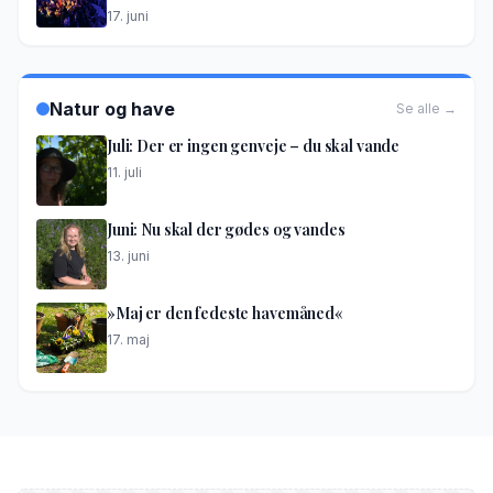
17. juni
Natur og have
Se alle →
Juli: Der er ingen genveje – du skal vande
11. juli
Juni: Nu skal der gødes og vandes
13. juni
»Maj er den fedeste havemåned«
17. maj