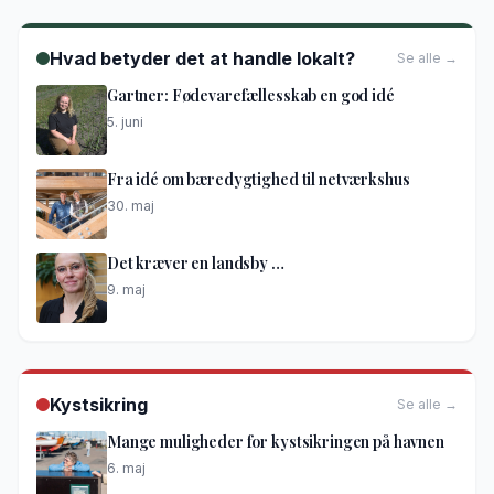
Hvad betyder det at handle lokalt?
Se alle →
Gartner: Fødevarefællesskab en god idé
5. juni
Fra idé om bæredygtighed til netværkshus
30. maj
Det kræver en landsby …
9. maj
Kystsikring
Se alle →
Mange muligheder for kystsikringen på havnen
6. maj