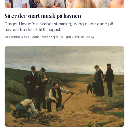
Så er der snart musik på havnen
Dragør Havnefest skaber stemning, liv og glade dage på
havnen fra den 7. til 9. august.
Af Henrik Askø Stark · torsdag d. 30. juli 2026 kl. 20.14