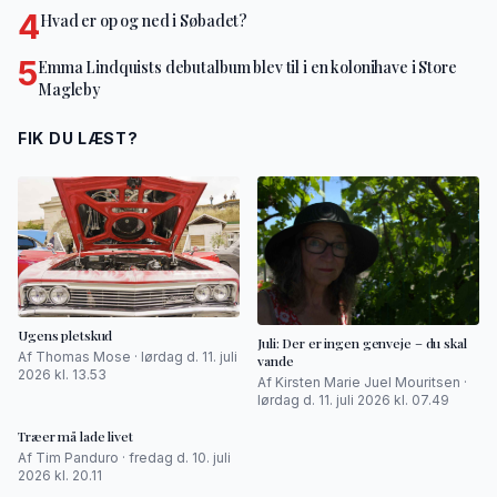
4
Hvad er op og ned i Søbadet?
5
Emma Lindquists debutalbum blev til i en kolonihave i Store
Magleby
FIK DU LÆST?
Ugens pletskud
Juli: Der er ingen genveje – du skal
Af Thomas Mose · lørdag d. 11. juli
vande
2026 kl. 13.53
Af Kirsten Marie Juel Mouritsen ·
lørdag d. 11. juli 2026 kl. 07.49
Træer må lade livet
Af Tim Panduro · fredag d. 10. juli
2026 kl. 20.11