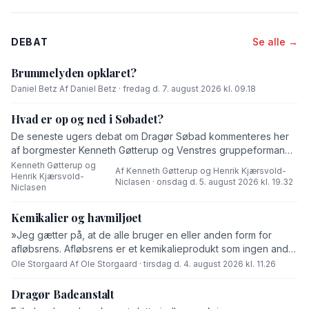
DEBAT
Se alle →
Brummelyden opklaret?
Daniel Betz
·
Af Daniel Betz · fredag d. 7. august 2026 kl. 09.18
Hvad er op og ned i Søbadet?
De seneste ugers debat om Dragør Søbad kommenteres her
af borgmester Kenneth Gøtterup og Venstres gruppeformand
Henrik Kjærsvold-Niclasen.
Kenneth Gøtterup og
Af Kenneth Gøtterup og Henrik Kjærsvold-
Henrik Kjærsvold-
·
Niclasen · onsdag d. 5. august 2026 kl. 19.32
Niclasen
Kemikalier og havmiljøet
»Jeg gætter på, at de alle bruger en eller anden form for
afløbsrens. Afløbsrens er et kemikalieprodukt som ingen andre
end fabrikanten ved hvad består af,« skriver Ole Storgaard i
Ole Storgaard
·
Af Ole Storgaard · tirsdag d. 4. august 2026 kl. 11.26
dette debatindlæg om forurening.
Dragør Badeanstalt