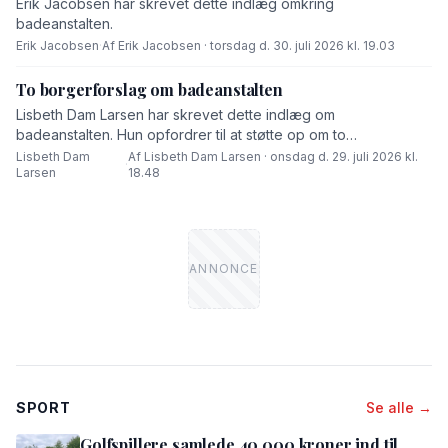
Erik Jacobsen har skrevet dette indlæg omkring
badeanstalten.
Erik Jacobsen
·
Af Erik Jacobsen · torsdag d. 30. juli 2026 kl. 19.03
To borgerforslag om badeanstalten
Lisbeth Dam Larsen har skrevet dette indlæg om
badeanstalten. Hun opfordrer til at støtte op om to
borgerforslag.
Lisbeth Dam
Af Lisbeth Dam Larsen · onsdag d. 29. juli 2026 kl.
·
Larsen
18.48
SPORT
Se alle →
Golfspillere samlede 40.000 kroner ind til