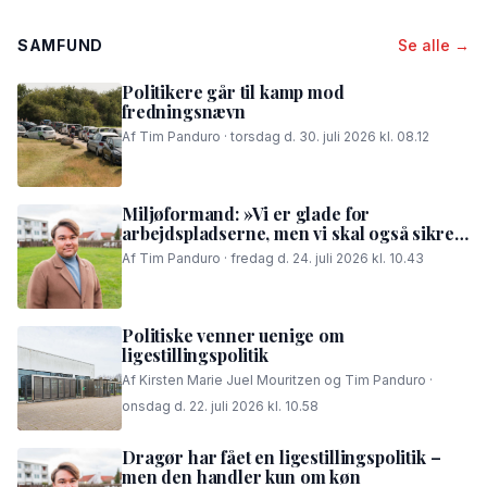
SAMFUND
Se alle →
Politikere går til kamp mod
fredningsnævn
Af Tim Panduro · torsdag d. 30. juli 2026 kl. 08.12
Miljøformand: »Vi er glade for
arbejdspladserne, men vi skal også sikre,
at folk i området kan få en god nattesøvn«
Af Tim Panduro · fredag d. 24. juli 2026 kl. 10.43
Politiske venner uenige om
ligestillingspolitik
Af Kirsten Marie Juel Mouritzen og Tim Panduro ·
onsdag d. 22. juli 2026 kl. 10.58
Dragør har fået en ligestillingspolitik –
men den handler kun om køn