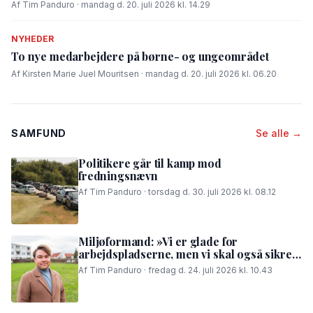
Af Tim Panduro · mandag d. 20. juli 2026 kl. 14.29
NYHEDER
To nye medarbejdere på børne- og ungeområdet
Af Kirsten Marie Juel Mouritsen · mandag d. 20. juli 2026 kl. 06.20
SAMFUND
Se alle →
Politikere går til kamp mod
fredningsnævn
Af Tim Panduro · torsdag d. 30. juli 2026 kl. 08.12
Miljøformand: »Vi er glade for
arbejdspladserne, men vi skal også sikre,
at folk i området kan få en god nattesøvn«
Af Tim Panduro · fredag d. 24. juli 2026 kl. 10.43