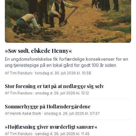
»Sov sødt, elskede Henny«
En ungdomsforelskelse fik forfærdelige konsekvenser for en
ung tjenestepige på en lokal gård for godt 100 år siden.
Af Tim Panduro · torsdag d. 30. juli 2026 kl. 10.58
Stor forening er tæt på at nedlægge sig selv
Af Tim Panduro · onsdag d. 29. juli 2026 kl. 12.12
Sommerhygge på Hollændergårdene
Af Henrik Askø Stark · onsdag d. 29. juli 2026 kl. 07.27
»Højtlæsning giver uvurderligt samvær«
Af Tim Panduro · søndag d. 26. juli 2026 kl. 11.45