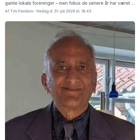
gamle lokale foreninger – men fokus de senere år har været at
skabe rammer for fremtiden fortæller den afgåede formand
Af Tim Panduro · fredag d. 31. juli 2026 kl. 18.43
Jørn Steen Larsen og hans afløser Tore Niedel.