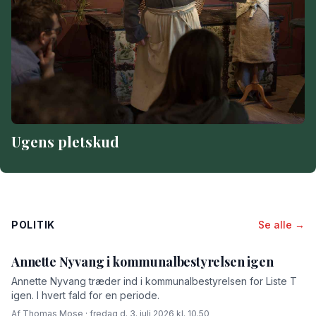
Ugens pletskud
POLITIK
Se alle →
Annette Nyvang i kommunalbestyrelsen igen
Annette Nyvang træder ind i kommunalbestyrelsen for Liste T
igen. I hvert fald for en periode.
Af Thomas Mose · fredag d. 3. juli 2026 kl. 10.50