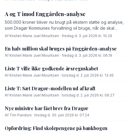
A og T imod Enggården-analyse
500.000 kroner bliver nu brugt på ekstern støtte og analyse,
som Dragør Kommunes forvaltning vil bruge, når de skal
forhandle med OK-fonden om en driftsoverenskomst for
Af Kirsten Marie Juel Mouritsen · fredag d. 3. juli 2026 kl. 10.29
Enggården.
En halv million skal bruges på Enggården-analyse
Af Kirsten Marie Juel Mouritsen · fredag d. 3. juli 2026 kl. 06.19
Liste T ville ikke godkende årsregnskabet
Af Kirsten Marie Juel Mouritsen · torsdag d. 2. juli 2026 kl. 13.45
Liste T: Sæt Dragør-modellen ud af kraft
Af Kirsten Marie Juel Mouritsen · torsdag d. 2. juli 2026 kl. 06.27
Nye ministre har fået brev fra Dragør
Af Tim Panduro · tirsdag d. 30. juni 2026 kl. 07.24
Opfordring: Find skolepengene på bankbogen