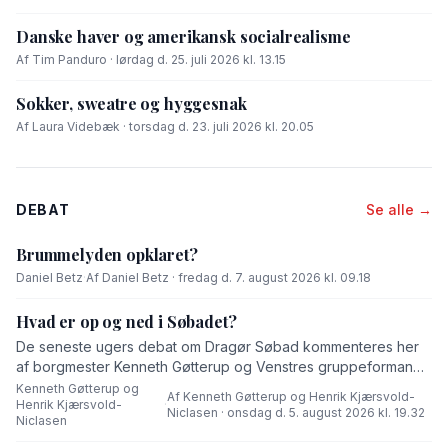
Danske haver og amerikansk socialrealisme
Af Tim Panduro · lørdag d. 25. juli 2026 kl. 13.15
Sokker, sweatre og hyggesnak
Af Laura Videbæk · torsdag d. 23. juli 2026 kl. 20.05
DEBAT
Se alle →
Brummelyden opklaret?
Daniel Betz
·
Af Daniel Betz · fredag d. 7. august 2026 kl. 09.18
Hvad er op og ned i Søbadet?
De seneste ugers debat om Dragør Søbad kommenteres her
af borgmester Kenneth Gøtterup og Venstres gruppeformand
Henrik Kjærsvold-Niclasen.
Kenneth Gøtterup og
Af Kenneth Gøtterup og Henrik Kjærsvold-
Henrik Kjærsvold-
·
Niclasen · onsdag d. 5. august 2026 kl. 19.32
Niclasen