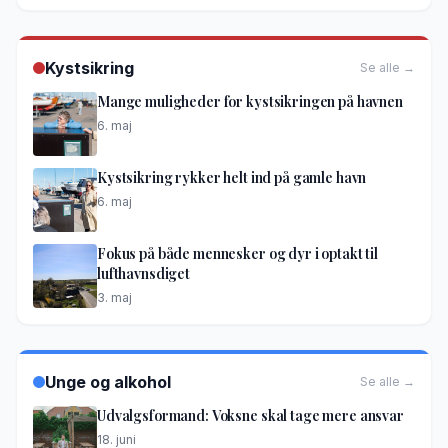
Kystsikring
Se alle →
Mange muligheder for kystsikringen på havnen
6. maj
Kystsikring rykker helt ind på gamle havn
6. maj
Fokus på både mennesker og dyr i optakt til
lufthavnsdiget
3. maj
Unge og alkohol
Se alle →
Udvalgsformand: Voksne skal tage mere ansvar
18. juni