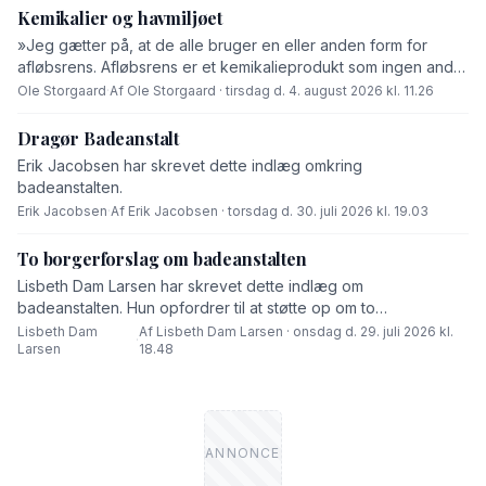
Kemikalier og havmiljøet
»Jeg gætter på, at de alle bruger en eller anden form for
afløbsrens. Afløbsrens er et kemikalieprodukt som ingen andre
end fabrikanten ved hvad består af,« skriver Ole Storgaard i
Ole Storgaard
·
Af Ole Storgaard · tirsdag d. 4. august 2026 kl. 11.26
dette debatindlæg om forurening.
Dragør Badeanstalt
Erik Jacobsen har skrevet dette indlæg omkring
badeanstalten.
Erik Jacobsen
·
Af Erik Jacobsen · torsdag d. 30. juli 2026 kl. 19.03
To borgerforslag om badeanstalten
Lisbeth Dam Larsen har skrevet dette indlæg om
badeanstalten. Hun opfordrer til at støtte op om to
borgerforslag.
Lisbeth Dam
Af Lisbeth Dam Larsen · onsdag d. 29. juli 2026 kl.
·
Larsen
18.48