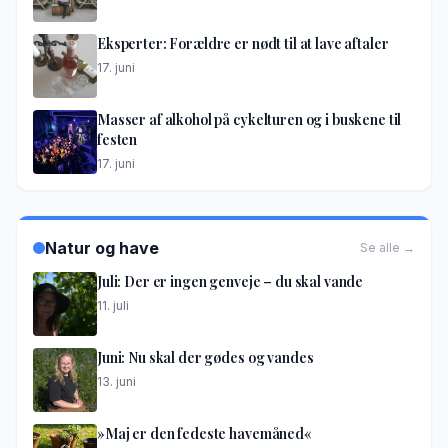
Eksperter: Forældre er nødt til at lave aftaler
17. juni
Masser af alkohol på cykelturen og i buskene til
festen
17. juni
Natur og have
Se alle →
Juli: Der er ingen genveje – du skal vande
11. juli
Juni: Nu skal der gødes og vandes
13. juni
»Maj er den fedeste havemåned«