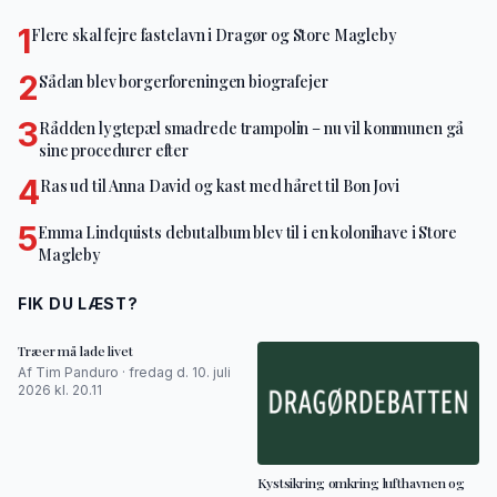
1
Flere skal fejre fastelavn i Dragør og Store Magleby
2
Sådan blev borgerforeningen biografejer
3
Rådden lygtepæl smadrede trampolin – nu vil kommunen gå
sine procedurer efter
4
Ras ud til Anna David og kast med håret til Bon Jovi
5
Emma Lindquists debutalbum blev til i en kolonihave i Store
Magleby
FIK DU LÆST?
Træer må lade livet
Af Tim Panduro · fredag d. 10. juli
2026 kl. 20.11
Kystsikring omkring lufthavnen og