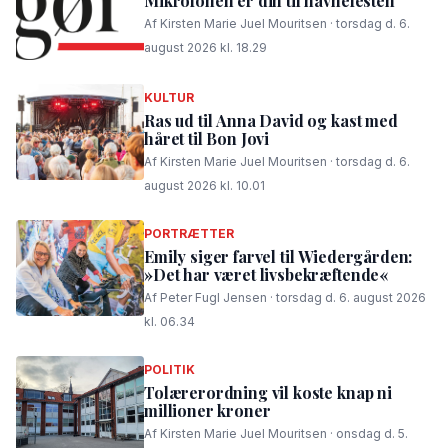
Mikrofonen er din til havnefesten
Af Kirsten Marie Juel Mouritsen · torsdag d. 6.
august 2026 kl. 18.29
KULTUR
Ras ud til Anna David og kast med
håret til Bon Jovi
Af Kirsten Marie Juel Mouritsen · torsdag d. 6.
august 2026 kl. 10.01
PORTRÆTTER
Emily siger farvel til Wiedergården:
»Det har været livsbekræftende«
Af Peter Fugl Jensen · torsdag d. 6. august 2026
kl. 06.34
POLITIK
Tolærerordning vil koste knap ni
millioner kroner
Af Kirsten Marie Juel Mouritsen · onsdag d. 5.