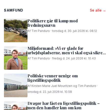
SAMFUND
Se alle →
Politikere går til kamp mod
fredningsnævn
Af Tim Panduro · torsdag d. 30. juli 2026 kl. 08.12
Miljøformand: »Vi er glade for
arbejdspladserne, men vi skal også sikre,
at folk i området kan få en god nattesøvn«
Af Tim Panduro · fredag d. 24. juli 2026 kl. 10.43
Politiske venner uenige om
ligestillingspolitik
Af Kirsten Marie Juel Mouritzen og Tim Panduro ·
onsdag d. 22. juli 2026 kl. 10.58
Dragør har fået en ligestillingspolitik –
men den handler kun om køn