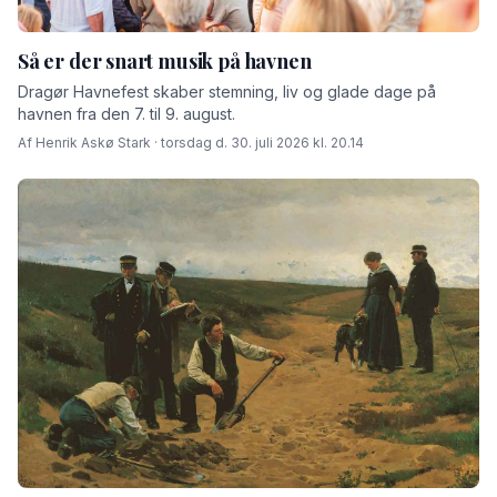
Så er der snart musik på havnen
Dragør Havnefest skaber stemning, liv og glade dage på
havnen fra den 7. til 9. august.
Af Henrik Askø Stark · torsdag d. 30. juli 2026 kl. 20.14