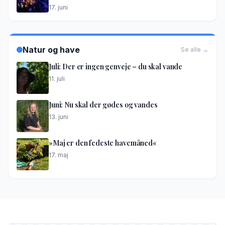
17. juni
Natur og have
Se alle →
Juli: Der er ingen genveje – du skal vande
11. juli
Juni: Nu skal der gødes og vandes
13. juni
»Maj er den fedeste havemåned«
17. maj