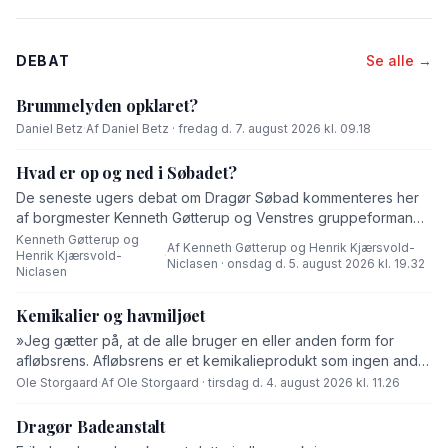
DEBAT
Se alle →
Brummelyden opklaret?
Daniel Betz
·
Af Daniel Betz · fredag d. 7. august 2026 kl. 09.18
Hvad er op og ned i Søbadet?
De seneste ugers debat om Dragør Søbad kommenteres her
af borgmester Kenneth Gøtterup og Venstres gruppeformand
Henrik Kjærsvold-Niclasen.
Kenneth Gøtterup og
Af Kenneth Gøtterup og Henrik Kjærsvold-
Henrik Kjærsvold-
·
Niclasen · onsdag d. 5. august 2026 kl. 19.32
Niclasen
Kemikalier og havmiljøet
»Jeg gætter på, at de alle bruger en eller anden form for
afløbsrens. Afløbsrens er et kemikalieprodukt som ingen andre
end fabrikanten ved hvad består af,« skriver Ole Storgaard i
Ole Storgaard
·
Af Ole Storgaard · tirsdag d. 4. august 2026 kl. 11.26
dette debatindlæg om forurening.
Dragør Badeanstalt