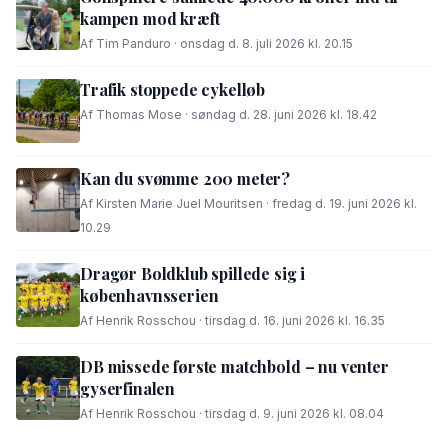
kampen mod kræft
Af Tim Panduro · onsdag d. 8. juli 2026 kl. 20.15
Trafik stoppede cykelløb
Af Thomas Mose · søndag d. 28. juni 2026 kl. 18.42
Kan du svømme 200 meter?
Af Kirsten Marie Juel Mouritsen · fredag d. 19. juni 2026 kl.
10.29
Dragør Boldklub spillede sig i
københavnsserien
Af Henrik Rosschou · tirsdag d. 16. juni 2026 kl. 16.35
DB missede første matchbold – nu venter
gyserfinalen
Af Henrik Rosschou · tirsdag d. 9. juni 2026 kl. 08.04