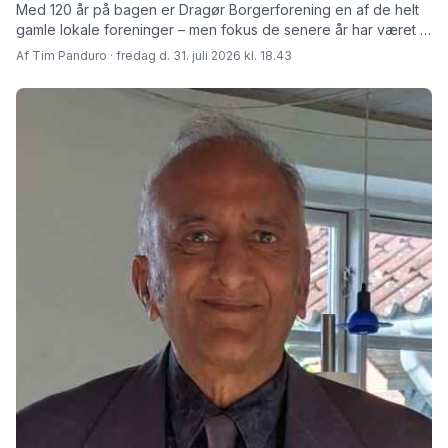
Med 120 år på bagen er Dragør Borgerforening en af de helt
gamle lokale foreninger – men fokus de senere år har været at
skabe rammer for fremtiden fortæller den afgåede formand
Af Tim Panduro · fredag d. 31. juli 2026 kl. 18.43
Jørn Steen Larsen og hans afløser Tore Niedel.