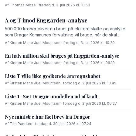
Af Thomas Mose · fredag d. 3. juli 2026 kl. 10.50
A og T imod Enggården-analyse
500.000 kroner bliver nu brugt på ekstern støtte og analyse,
som Dragør Kommunes forvaltning vil bruge, når de skal
forhandle med OK-fonden om en driftsoverenskomst for
Af Kirsten Marie Juel Mouritsen · fredag d. 3. juli 2026 kl. 10.29
Enggården.
En halv million skal bruges på Enggården-analyse
Af Kirsten Marie Juel Mouritsen · fredag d. 3. juli 2026 kl. 06.19
Liste T ville ikke godkende årsregnskabet
Af Kirsten Marie Juel Mouritsen · torsdag d. 2. juli 2026 kl. 13.45
Liste T: Sæt Dragør-modellen ud af kraft
Af Kirsten Marie Juel Mouritsen · torsdag d. 2. juli 2026 kl. 06.27
Nye ministre har fået brev fra Dragør
Af Tim Panduro · tirsdag d. 30. juni 2026 kl. 07.24