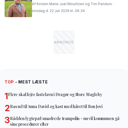
Af Kirsten Marie Juel Mouritzen og Tim Panduro ·
onsdag d. 22. juli 2026 kl. 06.34
TOP
- MEST LÆSTE
1
Flere skal fejre fastelavn i Dragør og Store Magleby
2
Ras ud til Anna David og kast med håret til Bon Jovi
3
Rådden lygtepæl smadrede trampolin – nu vil kommunen gå
sine procedurer efter