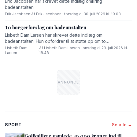
Erik Jacobsen har skrevet dette indlæg omkring
badeanstalten.
Erik Jacobsen
·
Af Erik Jacobsen · torsdag d. 30. juli 2026 kl. 19.03
To borgerforslag om badeanstalten
Lisbeth Dam Larsen har skrevet dette indlæg om
badeanstalten. Hun opfordrer til at støtte op om to
borgerforslag.
Lisbeth Dam
Af Lisbeth Dam Larsen · onsdag d. 29. juli 2026 kl.
·
Larsen
18.48
SPORT
Se alle →
Golfspillere samlede 40.000 kroner ind til