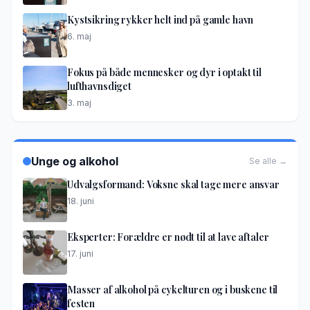
Kystsikring rykker helt ind på gamle havn
6. maj
Fokus på både mennesker og dyr i optakt til
lufthavnsdiget
3. maj
Unge og alkohol
Se alle →
Udvalgsformand: Voksne skal tage mere ansvar
18. juni
Eksperter: Forældre er nødt til at lave aftaler
17. juni
Masser af alkohol på cykelturen og i buskene til
festen