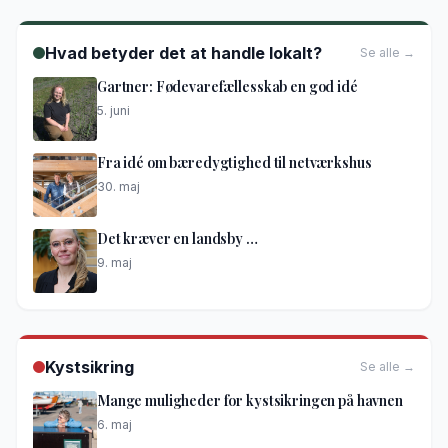
Hvad betyder det at handle lokalt?
Se alle →
Gartner: Fødevarefællesskab en god idé
5. juni
Fra idé om bæredygtighed til netværkshus
30. maj
Det kræver en landsby …
9. maj
Kystsikring
Se alle →
Mange muligheder for kystsikringen på havnen
6. maj