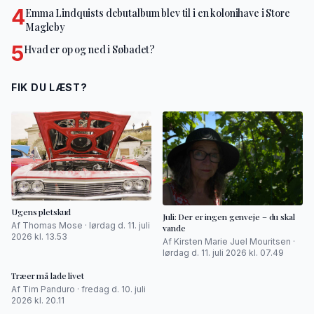
4
Emma Lindquists debutalbum blev til i en kolonihave i Store
Magleby
5
Hvad er op og ned i Søbadet?
FIK DU LÆST?
Ugens pletskud
Juli: Der er ingen genveje – du skal
Af Thomas Mose · lørdag d. 11. juli
vande
2026 kl. 13.53
Af Kirsten Marie Juel Mouritsen ·
lørdag d. 11. juli 2026 kl. 07.49
Træer må lade livet
Af Tim Panduro · fredag d. 10. juli
2026 kl. 20.11