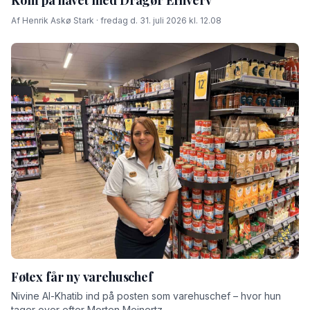
Af Henrik Askø Stark · fredag d. 31. juli 2026 kl. 12.08
Føtex får ny varehuschef
Nivine Al-Khatib ind på posten som varehuschef – hvor hun
tager over efter Morten Meinertz.