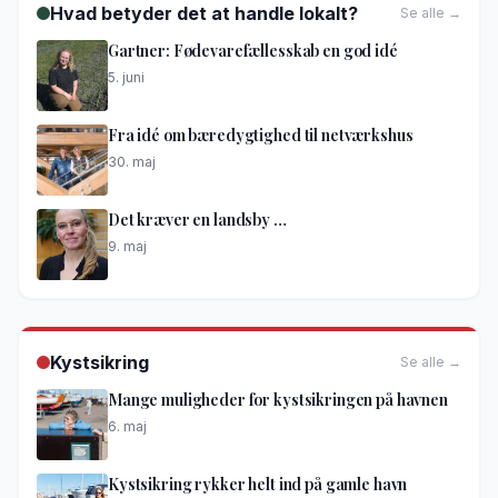
Hvad betyder det at handle lokalt?
Se alle →
Gartner: Fødevarefællesskab en god idé
5. juni
Fra idé om bæredygtighed til netværkshus
30. maj
Det kræver en landsby …
9. maj
Kystsikring
Se alle →
Mange muligheder for kystsikringen på havnen
6. maj
Kystsikring rykker helt ind på gamle havn