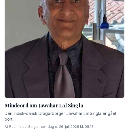
Mindeord om Jawahar Lal Singla
Den indisk-dansk Dragørborger Jawahar Lal Singla er gået
bort.
Af Rashmi Lal Singla · søndag d. 26. juli 2026 kl. 08.12