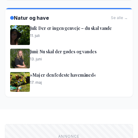
Natur og have
Se alle →
Juli: Der er ingen genveje – du skal vande
11. juli
Juni: Nu skal der gødes og vandes
13. juni
»Maj er den fedeste havemåned«
17. maj