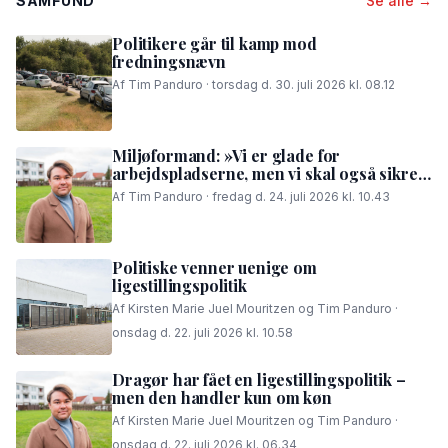
SAMFUND
Se alle →
Politikere går til kamp mod
fredningsnævn
Af Tim Panduro · torsdag d. 30. juli 2026 kl. 08.12
Miljøformand: »Vi er glade for
arbejdspladserne, men vi skal også sikre,
at folk i området kan få en god nattesøvn«
Af Tim Panduro · fredag d. 24. juli 2026 kl. 10.43
Politiske venner uenige om
ligestillingspolitik
Af Kirsten Marie Juel Mouritzen og Tim Panduro ·
onsdag d. 22. juli 2026 kl. 10.58
Dragør har fået en ligestillingspolitik –
men den handler kun om køn
Af Kirsten Marie Juel Mouritzen og Tim Panduro ·
onsdag d. 22. juli 2026 kl. 06.34