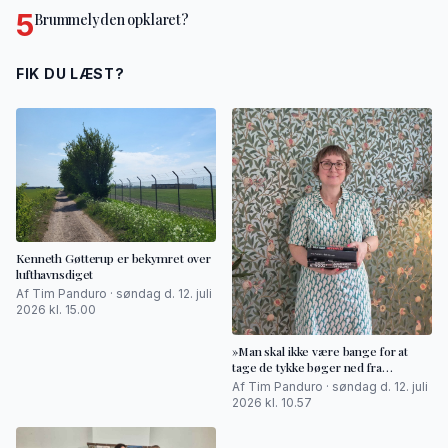
5
Brummelyden opklaret?
FIK DU LÆST?
Kenneth Gøtterup er bekymret over
lufthavnsdiget
Af Tim Panduro · søndag d. 12. juli
2026 kl. 15.00
»Man skal ikke være bange for at
tage de tykke bøger ned fra
hylderne«
Af Tim Panduro · søndag d. 12. juli
2026 kl. 10.57