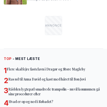
TOP
- MEST LÆSTE
1
Flere skal fejre fastelavn i Dragør og Store Magleby
2
Ras ud til Anna David og kast med håret til Bon Jovi
3
Rådden lygtepæl smadrede trampolin – nu vil kommunen gå
sine procedurer efter
4
Hvad er op og ned i Søbadet?