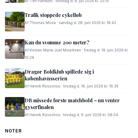
Af Tim Panduro · onsdag d. 8. juli 2026 kl. 20.15
Trafik stoppede cykelløb
Af Thomas Mose · søndag d. 28. juni 2026 kl. 18.42
Kan du svømme 200 meter?
Af Kirsten Marie Juel Mouritsen · fredag d. 19. juni 2026 kl.
10.29
Dragør Boldklub spillede sig i
københavnsserien
Af Henrik Rosschou · tirsdag d. 16. juni 2026 kl. 16.35
DB missede første matchbold – nu venter
gyserfinalen
Af Henrik Rosschou · tirsdag d. 9. juni 2026 kl. 08.04
NOTER