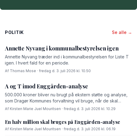
POLITIK
Se alle →
Annette Nyvang i kommunalbestyrelsen igen
Annette Nyvang træder ind i kommunalbestyrelsen for Liste T
igen. I hvert fald for en periode.
Af Thomas Mose · fredag d. 3. juli 2026 kl. 10.50
A og T imod Enggården-analyse
500.000 kroner bliver nu brugt på ekstern støtte og analyse,
som Dragør Kommunes forvaltning vil bruge, når de skal
forhandle med OK-fonden om en driftsoverenskomst for
Af Kirsten Marie Juel Mouritsen · fredag d. 3. juli 2026 kl. 10.29
Enggården.
En halv million skal bruges på Enggården-analyse
Af Kirsten Marie Juel Mouritsen · fredag d. 3. juli 2026 kl. 06.19