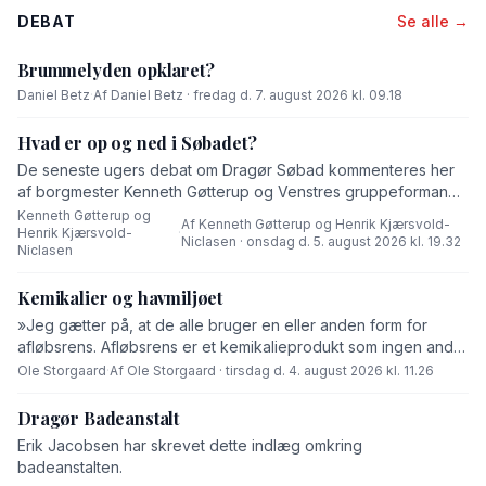
DEBAT
Se alle →
Brummelyden opklaret?
Daniel Betz
·
Af Daniel Betz · fredag d. 7. august 2026 kl. 09.18
Hvad er op og ned i Søbadet?
De seneste ugers debat om Dragør Søbad kommenteres her
af borgmester Kenneth Gøtterup og Venstres gruppeformand
Henrik Kjærsvold-Niclasen.
Kenneth Gøtterup og
Af Kenneth Gøtterup og Henrik Kjærsvold-
Henrik Kjærsvold-
·
Niclasen · onsdag d. 5. august 2026 kl. 19.32
Niclasen
Kemikalier og havmiljøet
»Jeg gætter på, at de alle bruger en eller anden form for
afløbsrens. Afløbsrens er et kemikalieprodukt som ingen andre
end fabrikanten ved hvad består af,« skriver Ole Storgaard i
Ole Storgaard
·
Af Ole Storgaard · tirsdag d. 4. august 2026 kl. 11.26
dette debatindlæg om forurening.
Dragør Badeanstalt
Erik Jacobsen har skrevet dette indlæg omkring
badeanstalten.