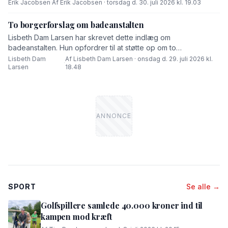
Erik Jacobsen
·
Af Erik Jacobsen · torsdag d. 30. juli 2026 kl. 19.03
To borgerforslag om badeanstalten
Lisbeth Dam Larsen har skrevet dette indlæg om
badeanstalten. Hun opfordrer til at støtte op om to
borgerforslag.
Lisbeth Dam
Af Lisbeth Dam Larsen · onsdag d. 29. juli 2026 kl.
·
Larsen
18.48
SPORT
Se alle →
Golfspillere samlede 40.000 kroner ind til
kampen mod kræft