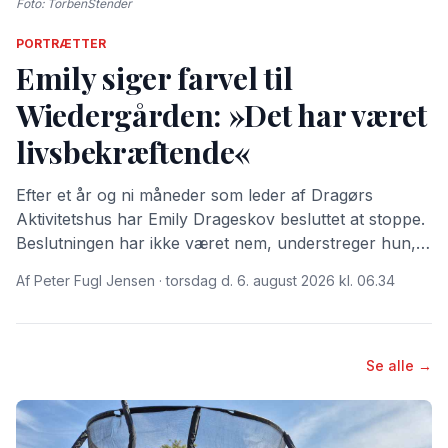
Foto: TorbenStender
PORTRÆTTER
Emily siger farvel til
Wiedergården: »Det har været
livsbekræftende«
Efter et år og ni måneder som leder af Dragørs
Aktivitetshus har Emily Drageskov besluttet at stoppe.
Beslutningen har ikke været nem, understreger hun,
for tiden på Wiedergården har givet hende både store
Af Peter Fugl Jensen · torsdag d. 6. august 2026 kl. 06.34
oplevelser og stærke relationer.
Se alle →