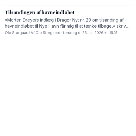
Tilsandingen af havneindløbet
»Morten Dreyers indlæg i Dragør Nyt nr. 29 om tilsanding af
havneindløbet til Nye Havn får mig til at tænke tilbage,« skriver
Ole Storgaard i dette debatindlæg.
Ole Storgaard
·
Af Ole Storgaard · torsdag d. 23. juli 2026 kl. 19.15