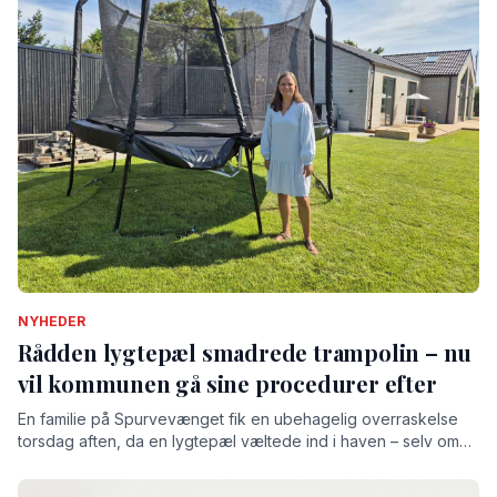
NYHEDER
Rådden lygtepæl smadrede trampolin – nu
vil kommunen gå sine procedurer efter
En familie på Spurvevænget fik en ubehagelig overraskelse
torsdag aften, da en lygtepæl væltede ind i haven – selv om
kommunen tjekkede alle lygtepæle i 2025.