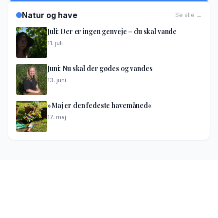
Natur og have
Se alle →
Juli: Der er ingen genveje – du skal vande
11. juli
Juni: Nu skal der gødes og vandes
13. juni
»Maj er den fedeste havemåned«
17. maj