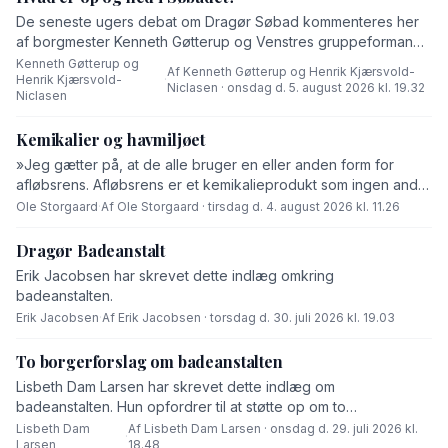
De seneste ugers debat om Dragør Søbad kommenteres her
af borgmester Kenneth Gøtterup og Venstres gruppeformand
Henrik Kjærsvold-Niclasen.
Kenneth Gøtterup og
Af Kenneth Gøtterup og Henrik Kjærsvold-
Henrik Kjærsvold-
·
Niclasen · onsdag d. 5. august 2026 kl. 19.32
Niclasen
Kemikalier og havmiljøet
»Jeg gætter på, at de alle bruger en eller anden form for
afløbsrens. Afløbsrens er et kemikalieprodukt som ingen andre
end fabrikanten ved hvad består af,« skriver Ole Storgaard i
Ole Storgaard
·
Af Ole Storgaard · tirsdag d. 4. august 2026 kl. 11.26
dette debatindlæg om forurening.
Dragør Badeanstalt
Erik Jacobsen har skrevet dette indlæg omkring
badeanstalten.
Erik Jacobsen
·
Af Erik Jacobsen · torsdag d. 30. juli 2026 kl. 19.03
To borgerforslag om badeanstalten
Lisbeth Dam Larsen har skrevet dette indlæg om
badeanstalten. Hun opfordrer til at støtte op om to
borgerforslag.
Lisbeth Dam
Af Lisbeth Dam Larsen · onsdag d. 29. juli 2026 kl.
·
Larsen
18.48