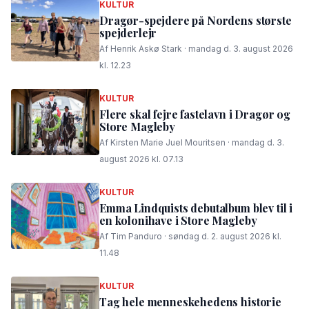
KULTUR
Dragør-spejdere på Nordens største
spejderlejr
Af Henrik Askø Stark · mandag d. 3. august 2026
kl. 12.23
KULTUR
Flere skal fejre fastelavn i Dragør og
Store Magleby
Af Kirsten Marie Juel Mouritsen · mandag d. 3.
august 2026 kl. 07.13
KULTUR
Emma Lindquists debutalbum blev til i
en kolonihave i Store Magleby
Af Tim Panduro · søndag d. 2. august 2026 kl.
11.48
KULTUR
Tag hele menneskehedens historie