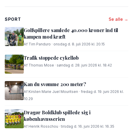
SPORT
Se alle →
Golfspillere samlede 40.000 kroner ind til
kampen mod kræft
Af Tim Panduro · onsdag d. 8. juli 2026 kl. 20.15
Trafik stoppede cykelløb
Af Thomas Mose · søndag d. 28. juni 2026 kl. 18.42
Kan du svømme 200 meter?
Af Kirsten Marie Juel Mouritsen · fredag d. 19. juni 2026 kl.
10.29
Dragør Boldklub spillede sig i
københavnsserien
Af Henrik Rosschou · tirsdag d. 16. juni 2026 kl. 16.35