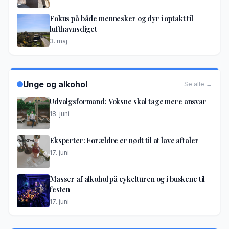
Fokus på både mennesker og dyr i optakt til
lufthavnsdiget
3. maj
Unge og alkohol
Se alle →
Udvalgsformand: Voksne skal tage mere ansvar
18. juni
Eksperter: Forældre er nødt til at lave aftaler
17. juni
Masser af alkohol på cykelturen og i buskene til
festen
17. juni