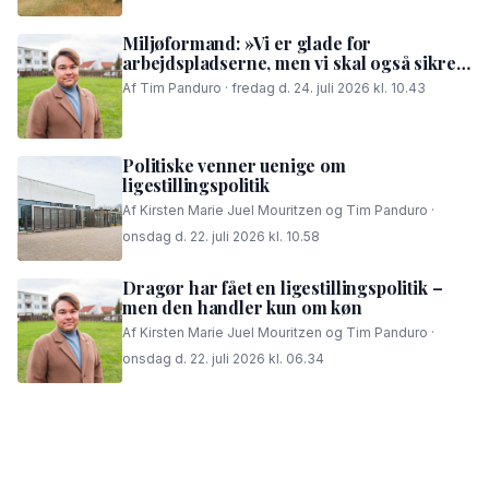
Miljøformand: »Vi er glade for
arbejdspladserne, men vi skal også sikre,
at folk i området kan få en god nattesøvn«
Af Tim Panduro · fredag d. 24. juli 2026 kl. 10.43
Politiske venner uenige om
ligestillingspolitik
Af Kirsten Marie Juel Mouritzen og Tim Panduro ·
onsdag d. 22. juli 2026 kl. 10.58
Dragør har fået en ligestillingspolitik –
men den handler kun om køn
Af Kirsten Marie Juel Mouritzen og Tim Panduro ·
onsdag d. 22. juli 2026 kl. 06.34