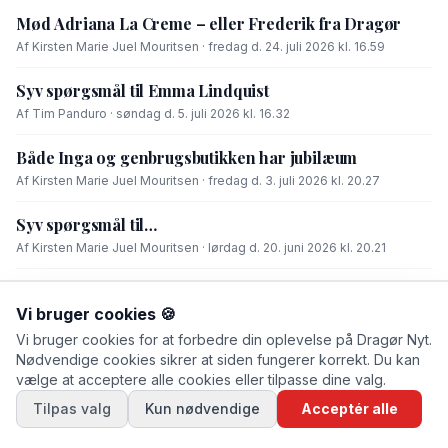
Mød Adriana La Creme – eller Frederik fra Dragør
Af Kirsten Marie Juel Mouritsen · fredag d. 24. juli 2026 kl. 16.59
Syv spørgsmål til Emma Lindquist
Af Tim Panduro · søndag d. 5. juli 2026 kl. 16.32
Både Inga og genbrugsbutikken har jubilæum
Af Kirsten Marie Juel Mouritsen · fredag d. 3. juli 2026 kl. 20.27
Syv spørgsmål til…
Af Kirsten Marie Juel Mouritsen · lørdag d. 20. juni 2026 kl. 20.21
Syv spørgsmål til…
Vi bruger cookies 🍪
Af Tim Panduro · søndag d. 14. juni 2026 kl. 20.22
Vi bruger cookies for at forbedre din oplevelse på Dragør Nyt.
Nødvendige cookies sikrer at siden fungerer korrekt. Du kan
vælge at acceptere alle cookies eller tilpasse dine valg.
Tilpas valg
Kun nødvendige
Acceptér alle