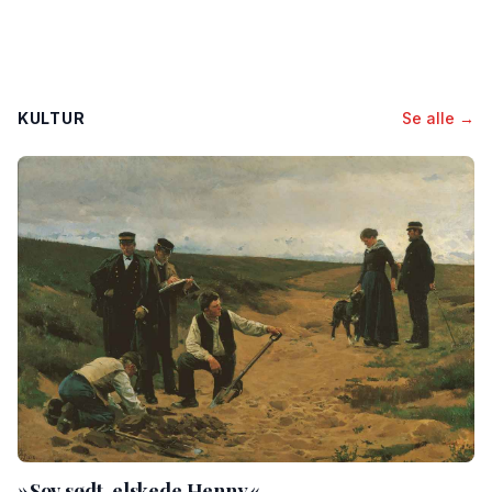
KULTUR
Se alle →
»Sov sødt, elskede Henny«