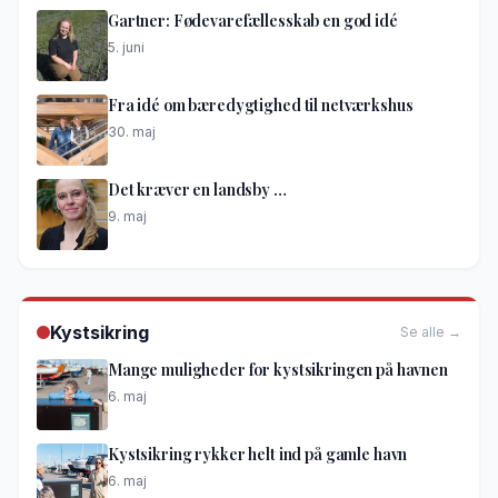
Gartner: Fødevarefællesskab en god idé
5. juni
Fra idé om bæredygtighed til netværkshus
30. maj
Det kræver en landsby …
9. maj
Kystsikring
Se alle →
Mange muligheder for kystsikringen på havnen
6. maj
Kystsikring rykker helt ind på gamle havn
6. maj