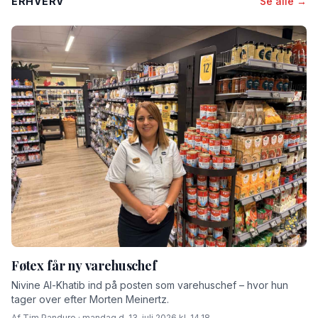
ERHVERV
Se alle →
Føtex får ny varehuschef
Nivine Al-Khatib ind på posten som varehuschef – hvor hun
tager over efter Morten Meinertz.
Af Tim Panduro · mandag d. 13. juli 2026 kl. 14.18