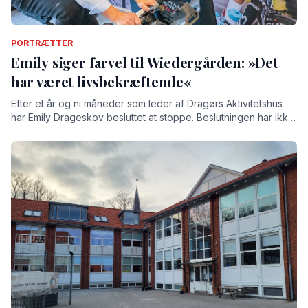
PORTRÆTTER
Emily siger farvel til Wiedergården: »Det
har været livsbekræftende«
Efter et år og ni måneder som leder af Dragørs Aktivitetshus
har Emily Drageskov besluttet at stoppe. Beslutningen har ikke
været nem, understreger hun, for tiden på Wiedergården har
givet hende både store oplevelser og stærke relationer.