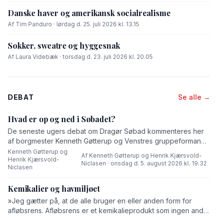
Danske haver og amerikansk socialrealisme
Af Tim Panduro · lørdag d. 25. juli 2026 kl. 13.15
Sokker, sweatre og hyggesnak
Af Laura Videbæk · torsdag d. 23. juli 2026 kl. 20.05
DEBAT
Se alle →
Hvad er op og ned i Søbadet?
De seneste ugers debat om Dragør Søbad kommenteres her
af borgmester Kenneth Gøtterup og Venstres gruppeformand
Henrik Kjærsvold-Niclasen.
Kenneth Gøtterup og
Af Kenneth Gøtterup og Henrik Kjærsvold-
Henrik Kjærsvold-
·
Niclasen · onsdag d. 5. august 2026 kl. 19.32
Niclasen
Kemikalier og havmiljøet
»Jeg gætter på, at de alle bruger en eller anden form for
afløbsrens. Afløbsrens er et kemikalieprodukt som ingen andre