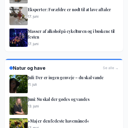
Eksperter: Forældre er nødt til at lave aftaler
17. juni
Masser af alkohol på cykelturen og i buskene til
festen
17. juni
Natur og have
Se alle →
Juli: Der er ingen genveje – du skal vande
11. juli
Juni: Nu skal der gødes og vandes
13. juni
»Maj er den fedeste havemåned«
17. maj