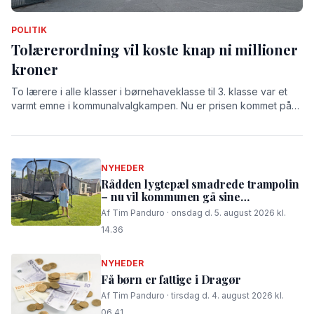
POLITIK
Tolærerordning vil koste knap ni millioner
kroner
To lærere i alle klasser i børnehaveklasse til 3. klasse var et
varmt emne i kommunalvalgkampen. Nu er prisen kommet på
bordet: 8,9 millioner kroner.
NYHEDER
Rådden lygtepæl smadrede trampolin
– nu vil kommunen gå sine
procedurer efter
Af Tim Panduro · onsdag d. 5. august 2026 kl.
14.36
NYHEDER
Få børn er fattige i Dragør
Af Tim Panduro · tirsdag d. 4. august 2026 kl.
06.41