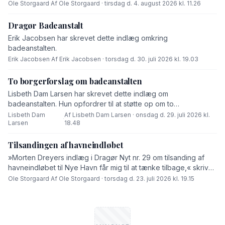
end fabrikanten ved hvad består af,« skriver Ole Storgaard i
Ole Storgaard
·
Af Ole Storgaard · tirsdag d. 4. august 2026 kl. 11.26
dette debatindlæg om forurening.
Dragør Badeanstalt
Erik Jacobsen har skrevet dette indlæg omkring
badeanstalten.
Erik Jacobsen
·
Af Erik Jacobsen · torsdag d. 30. juli 2026 kl. 19.03
To borgerforslag om badeanstalten
Lisbeth Dam Larsen har skrevet dette indlæg om
badeanstalten. Hun opfordrer til at støtte op om to
borgerforslag.
Lisbeth Dam
Af Lisbeth Dam Larsen · onsdag d. 29. juli 2026 kl.
·
Larsen
18.48
Tilsandingen af havneindløbet
»Morten Dreyers indlæg i Dragør Nyt nr. 29 om tilsanding af
havneindløbet til Nye Havn får mig til at tænke tilbage,« skriver
Ole Storgaard i dette debatindlæg.
Ole Storgaard
·
Af Ole Storgaard · torsdag d. 23. juli 2026 kl. 19.15