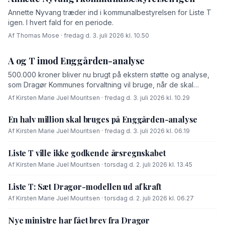
Annette Nyvang træder ind i kommunalbestyrelsen for Liste T
igen. I hvert fald for en periode.
Af Thomas Mose · fredag d. 3. juli 2026 kl. 10.50
A og T imod Enggården-analyse
500.000 kroner bliver nu brugt på ekstern støtte og analyse,
som Dragør Kommunes forvaltning vil bruge, når de skal
forhandle med OK-fonden om en driftsoverenskomst for
Af Kirsten Marie Juel Mouritsen · fredag d. 3. juli 2026 kl. 10.29
Enggården.
En halv million skal bruges på Enggården-analyse
Af Kirsten Marie Juel Mouritsen · fredag d. 3. juli 2026 kl. 06.19
Liste T ville ikke godkende årsregnskabet
Af Kirsten Marie Juel Mouritsen · torsdag d. 2. juli 2026 kl. 13.45
Liste T: Sæt Dragør-modellen ud af kraft
Af Kirsten Marie Juel Mouritsen · torsdag d. 2. juli 2026 kl. 06.27
Nye ministre har fået brev fra Dragør