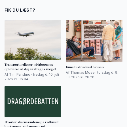
FIK DU LÆST?
Transportordfører: »Naboernes
Kunstfestival ved havnen
oplevelse af støj skal tages meget
Af Thomas Mose · torsdag d. 9.
alvorligt«
Af Tim Panduro · fredag d. 10. juli
juli 2026 kl. 20.26
2026 kl. 06.04
Hvorfor skal mændene på rådhuset
bestemme, at damerne på