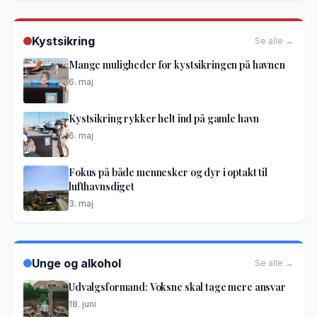
Kystsikring
Se alle →
Mange muligheder for kystsikringen på havnen
6. maj
Kystsikring rykker helt ind på gamle havn
6. maj
Fokus på både mennesker og dyr i optakt til
lufthavnsdiget
3. maj
Unge og alkohol
Se alle →
Udvalgsformand: Voksne skal tage mere ansvar
18. juni