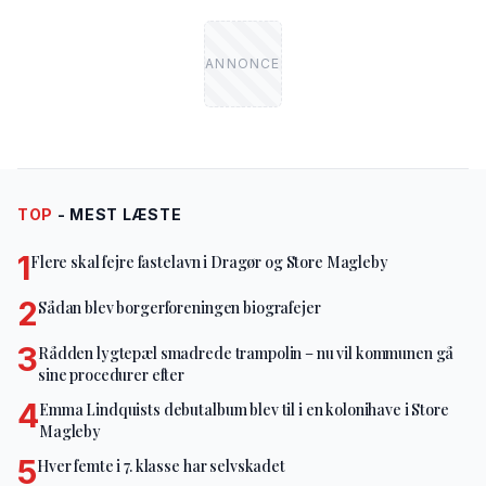
TOP
- MEST LÆSTE
1
Flere skal fejre fastelavn i Dragør og Store Magleby
2
Sådan blev borgerforeningen biografejer
3
Rådden lygtepæl smadrede trampolin – nu vil kommunen gå
sine procedurer efter
4
Emma Lindquists debutalbum blev til i en kolonihave i Store
Magleby
5
Hver femte i 7. klasse har selvskadet