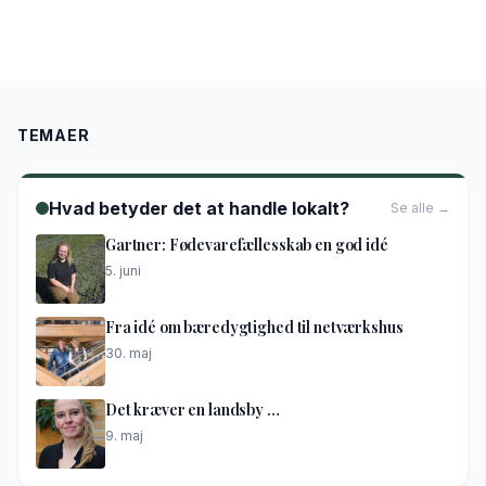
TEMAER
Hvad betyder det at handle lokalt?
Se alle →
Gartner: Fødevarefællesskab en god idé
5. juni
Fra idé om bæredygtighed til netværkshus
30. maj
Det kræver en landsby …
9. maj