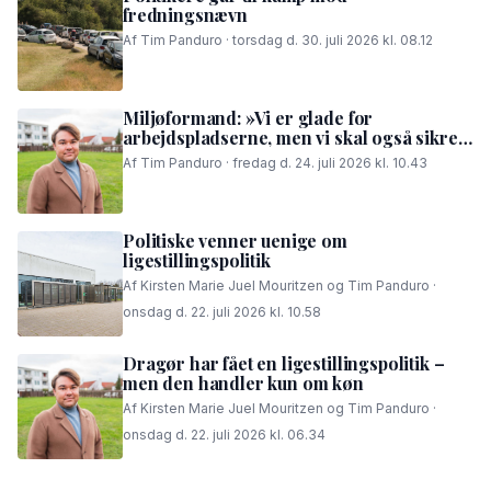
fredningsnævn
Af Tim Panduro · torsdag d. 30. juli 2026 kl. 08.12
Miljøformand: »Vi er glade for
arbejdspladserne, men vi skal også sikre,
at folk i området kan få en god nattesøvn«
Af Tim Panduro · fredag d. 24. juli 2026 kl. 10.43
Politiske venner uenige om
ligestillingspolitik
Af Kirsten Marie Juel Mouritzen og Tim Panduro ·
onsdag d. 22. juli 2026 kl. 10.58
Dragør har fået en ligestillingspolitik –
men den handler kun om køn
Af Kirsten Marie Juel Mouritzen og Tim Panduro ·
onsdag d. 22. juli 2026 kl. 06.34