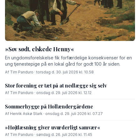
»Sov sødt, elskede Henny«
En ungdomsforelskelse fik forfærdelige konsekvenser for en
ung tjenestepige på en lokal gård for godt 100 år siden.
Af Tim Panduro · torsdag d. 30. juli 2026 kl. 10.58
Stor forening er tæt på at nedlægge sig selv
Af Tim Panduro · onsdag d. 29. juli 2026 kl. 12.12
Sommerhygge på Hollændergårdene
Af Henrik Askø Stark · onsdag d. 29. juli 2026 kl. 07.27
»Højtlæsning giver uvurderligt samvær«
Af Tim Panduro · søndag d. 26. juli 2026 kl. 11.45