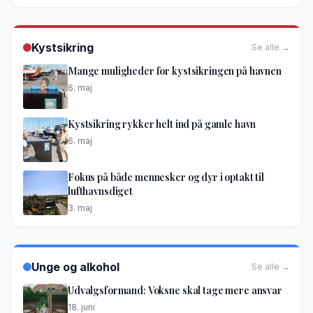
Kystsikring
Se alle →
Mange muligheder for kystsikringen på havnen
6. maj
Kystsikring rykker helt ind på gamle havn
6. maj
Fokus på både mennesker og dyr i optakt til
lufthavnsdiget
3. maj
Unge og alkohol
Se alle →
Udvalgsformand: Voksne skal tage mere ansvar
18. juni