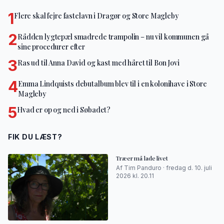
1
Flere skal fejre fastelavn i Dragør og Store Magleby
2
Rådden lygtepæl smadrede trampolin – nu vil kommunen gå
sine procedurer efter
3
Ras ud til Anna David og kast med håret til Bon Jovi
4
Emma Lindquists debutalbum blev til i en kolonihave i Store
Magleby
5
Hvad er op og ned i Søbadet?
FIK DU LÆST?
Træer må lade livet
Af Tim Panduro · fredag d. 10. juli
2026 kl. 20.11