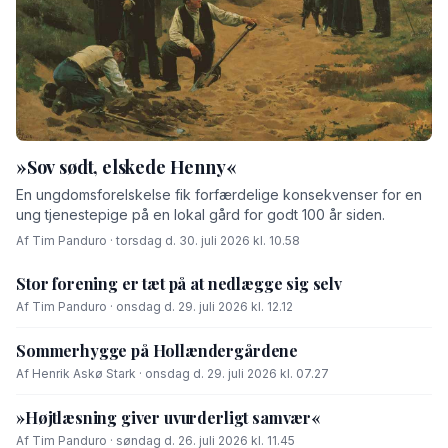
»Sov sødt, elskede Henny«
En ungdomsforelskelse fik forfærdelige konsekvenser for en
ung tjenestepige på en lokal gård for godt 100 år siden.
Af Tim Panduro · torsdag d. 30. juli 2026 kl. 10.58
Stor forening er tæt på at nedlægge sig selv
Af Tim Panduro · onsdag d. 29. juli 2026 kl. 12.12
Sommerhygge på Hollændergårdene
Af Henrik Askø Stark · onsdag d. 29. juli 2026 kl. 07.27
»Højtlæsning giver uvurderligt samvær«
Af Tim Panduro · søndag d. 26. juli 2026 kl. 11.45