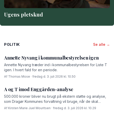
Ugens pletskud
POLITIK
Se alle →
Annette Nyvang i kommunalbestyrelsen igen
Annette Nyvang træder ind i kommunalbestyrelsen for Liste T
igen. I hvert fald for en periode.
Af Thomas Mose · fredag d. 3. juli 2026 kl. 10.50
A og T imod Enggården-analyse
500.000 kroner bliver nu brugt på ekstern støtte og analyse,
som Dragør Kommunes forvaltning vil bruge, når de skal
forhandle med OK-fonden om en driftsoverenskomst for
Af Kirsten Marie Juel Mouritsen · fredag d. 3. juli 2026 kl. 10.29
Enggården.