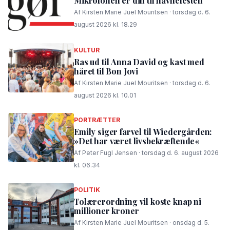
Mikrofonen er din til havnefesten
Af Kirsten Marie Juel Mouritsen · torsdag d. 6.
august 2026 kl. 18.29
KULTUR
Ras ud til Anna David og kast med
håret til Bon Jovi
Af Kirsten Marie Juel Mouritsen · torsdag d. 6.
august 2026 kl. 10.01
PORTRÆTTER
Emily siger farvel til Wiedergården:
»Det har været livsbekræftende«
Af Peter Fugl Jensen · torsdag d. 6. august 2026
kl. 06.34
POLITIK
Tolærerordning vil koste knap ni
millioner kroner
Af Kirsten Marie Juel Mouritsen · onsdag d. 5.