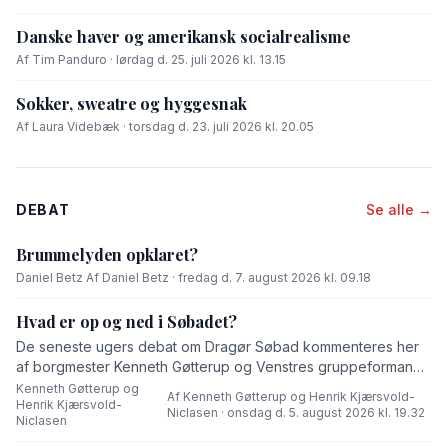
Danske haver og amerikansk socialrealisme
Af Tim Panduro · lørdag d. 25. juli 2026 kl. 13.15
Sokker, sweatre og hyggesnak
Af Laura Videbæk · torsdag d. 23. juli 2026 kl. 20.05
DEBAT
Se alle →
Brummelyden opklaret?
Daniel Betz
·
Af Daniel Betz · fredag d. 7. august 2026 kl. 09.18
Hvad er op og ned i Søbadet?
De seneste ugers debat om Dragør Søbad kommenteres her
af borgmester Kenneth Gøtterup og Venstres gruppeformand
Henrik Kjærsvold-Niclasen.
Kenneth Gøtterup og
Af Kenneth Gøtterup og Henrik Kjærsvold-
Henrik Kjærsvold-
·
Niclasen · onsdag d. 5. august 2026 kl. 19.32
Niclasen