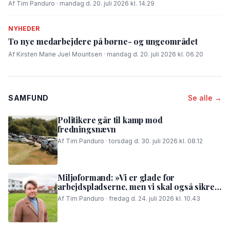
Af Tim Panduro · mandag d. 20. juli 2026 kl. 14.29
NYHEDER
To nye medarbejdere på børne- og ungeområdet
Af Kirsten Marie Juel Mouritsen · mandag d. 20. juli 2026 kl. 06.20
SAMFUND
Se alle →
Politikere går til kamp mod
fredningsnævn
Af Tim Panduro · torsdag d. 30. juli 2026 kl. 08.12
Miljøformand: »Vi er glade for
arbejdspladserne, men vi skal også sikre,
at folk i området kan få en god nattesøvn«
Af Tim Panduro · fredag d. 24. juli 2026 kl. 10.43