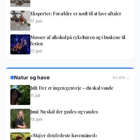
Eksperter: Forældre er nødt til at lave aftaler
17. juni
Masser af alkohol på cykelturen og i buskene til
festen
17. juni
Natur og have
Se alle →
Juli: Der er ingen genveje – du skal vande
11. juli
Juni: Nu skal der gødes og vandes
13. juni
»Maj er den fedeste havemåned«