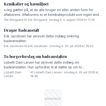
Kemikalier og havmiljøet
»Jeg gætter på, at de alle bruger en eller anden form for
afløbsrens. Afløbsrens er et kemikalieprodukt som ingen andre
end fabrikanten ved hvad består af,« skriver Ole Storgaard i
Ole Storgaard
·
Af Ole Storgaard · tirsdag d. 4. august 2026 kl. 11.26
dette debatindlæg om forurening.
Dragør Badeanstalt
Erik Jacobsen har skrevet dette indlæg omkring
badeanstalten.
Erik Jacobsen
·
Af Erik Jacobsen · torsdag d. 30. juli 2026 kl. 19.03
To borgerforslag om badeanstalten
Lisbeth Dam Larsen har skrevet dette indlæg om
badeanstalten. Hun opfordrer til at støtte op om to
borgerforslag.
Lisbeth Dam
Af Lisbeth Dam Larsen · onsdag d. 29. juli 2026 kl.
·
Larsen
18.48