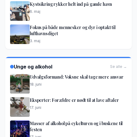
Kystsikring rykker helt ind på gamle havn
6. maj
Fokus på både mennesker og dyr i optakt til
lufthavnsdiget
3. maj
Unge og alkohol
Se alle →
Udvalgsformand: Voksne skal tage mere ansvar
18. juni
Eksperter: Forældre er nødt til at lave aftaler
17. juni
Masser af alkohol på cykelturen og i buskene til
festen
17. juni