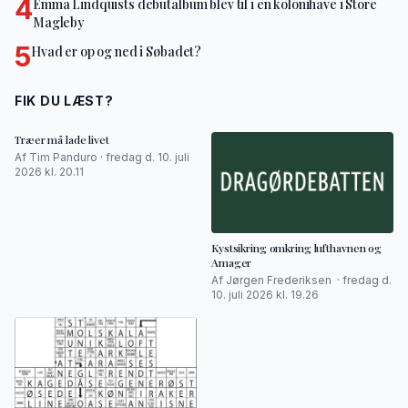
4
Emma Lindquists debutalbum blev til i en kolonihave i Store
Magleby
5
Hvad er op og ned i Søbadet?
FIK DU LÆST?
Træer må lade livet
Af Tim Panduro · fredag d. 10. juli
2026 kl. 20.11
Kystsikring omkring lufthavnen og
Amager
Af Jørgen Frederiksen · fredag d.
10. juli 2026 kl. 19.26