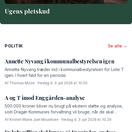
Ugens pletskud
POLITIK
Se alle →
Annette Nyvang i kommunalbestyrelsen igen
Annette Nyvang træder ind i kommunalbestyrelsen for Liste T
igen. I hvert fald for en periode.
Af Thomas Mose · fredag d. 3. juli 2026 kl. 10.50
A og T imod Enggården-analyse
500.000 kroner bliver nu brugt på ekstern støtte og analyse,
som Dragør Kommunes forvaltning vil bruge, når de skal
forhandle med OK-fonden om en driftsoverenskomst for
Af Kirsten Marie Juel Mouritsen · fredag d. 3. juli 2026 kl. 10.29
Enggården.