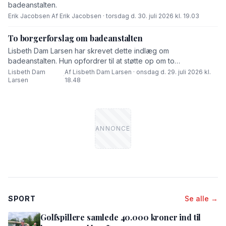
badeanstalten.
Erik Jacobsen
·
Af Erik Jacobsen · torsdag d. 30. juli 2026 kl. 19.03
To borgerforslag om badeanstalten
Lisbeth Dam Larsen har skrevet dette indlæg om
badeanstalten. Hun opfordrer til at støtte op om to
borgerforslag.
Lisbeth Dam
Af Lisbeth Dam Larsen · onsdag d. 29. juli 2026 kl.
·
Larsen
18.48
SPORT
Se alle →
Golfspillere samlede 40.000 kroner ind til