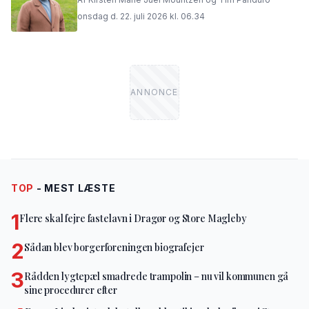
onsdag d. 22. juli 2026 kl. 06.34
TOP
- MEST LÆSTE
1
Flere skal fejre fastelavn i Dragør og Store Magleby
2
Sådan blev borgerforeningen biografejer
3
Rådden lygtepæl smadrede trampolin – nu vil kommunen gå
sine procedurer efter