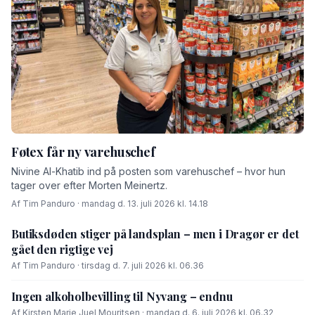
Føtex får ny varehuschef
Nivine Al-Khatib ind på posten som varehuschef – hvor hun
tager over efter Morten Meinertz.
Af Tim Panduro · mandag d. 13. juli 2026 kl. 14.18
Butiksdøden stiger på landsplan – men i Dragør er det
gået den rigtige vej
Af Tim Panduro · tirsdag d. 7. juli 2026 kl. 06.36
Ingen alkoholbevilling til Nyvang – endnu
Af Kirsten Marie Juel Mouritsen · mandag d. 6. juli 2026 kl. 06.32