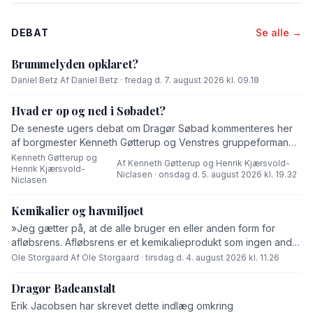
DEBAT
Se alle →
Brummelyden opklaret?
Daniel Betz
·
Af Daniel Betz · fredag d. 7. august 2026 kl. 09.18
Hvad er op og ned i Søbadet?
De seneste ugers debat om Dragør Søbad kommenteres her
af borgmester Kenneth Gøtterup og Venstres gruppeformand
Henrik Kjærsvold-Niclasen.
Kenneth Gøtterup og
Af Kenneth Gøtterup og Henrik Kjærsvold-
Henrik Kjærsvold-
·
Niclasen · onsdag d. 5. august 2026 kl. 19.32
Niclasen
Kemikalier og havmiljøet
»Jeg gætter på, at de alle bruger en eller anden form for
afløbsrens. Afløbsrens er et kemikalieprodukt som ingen andre
end fabrikanten ved hvad består af,« skriver Ole Storgaard i
Ole Storgaard
·
Af Ole Storgaard · tirsdag d. 4. august 2026 kl. 11.26
dette debatindlæg om forurening.
Dragør Badeanstalt
Erik Jacobsen har skrevet dette indlæg omkring