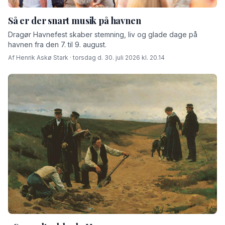
Så er der snart musik på havnen
Dragør Havnefest skaber stemning, liv og glade dage på
havnen fra den 7. til 9. august.
Af Henrik Askø Stark · torsdag d. 30. juli 2026 kl. 20.14