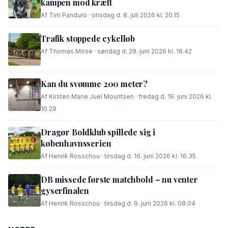
kampen mod kræft
Af Tim Panduro · onsdag d. 8. juli 2026 kl. 20.15
Trafik stoppede cykelløb
Af Thomas Mose · søndag d. 28. juni 2026 kl. 18.42
Kan du svømme 200 meter?
Af Kirsten Marie Juel Mouritsen · fredag d. 19. juni 2026 kl.
10.29
Dragør Boldklub spillede sig i
københavnsserien
Af Henrik Rosschou · tirsdag d. 16. juni 2026 kl. 16.35
DB missede første matchbold – nu venter
gyserfinalen
Af Henrik Rosschou · tirsdag d. 9. juni 2026 kl. 08.04