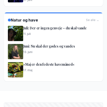
Natur og have
Se alle →
Juli: Der er ingen genveje – du skal vande
11. juli
Juni: Nu skal der gødes og vandes
13. juni
»Maj er den fedeste havemåned«
17. maj