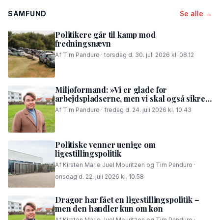
SAMFUND
Se alle →
Politikere går til kamp mod
fredningsnævn
Af Tim Panduro · torsdag d. 30. juli 2026 kl. 08.12
Miljøformand: »Vi er glade for
arbejdspladserne, men vi skal også sikre,
at folk i området kan få en god nattesøvn«
Af Tim Panduro · fredag d. 24. juli 2026 kl. 10.43
Politiske venner uenige om
ligestillingspolitik
Af Kirsten Marie Juel Mouritzen og Tim Panduro ·
onsdag d. 22. juli 2026 kl. 10.58
Dragør har fået en ligestillingspolitik –
men den handler kun om køn
Af Kirsten Marie Juel Mouritzen og Tim Panduro ·