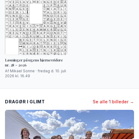
Løsninger på ugens hjernevridere
nr. 28 – 2026
Af Mikael Sonne · fredag d. 10. juli
2026 kl. 16.49
DRAGØR I GLIMT
Se alle 1 billeder →