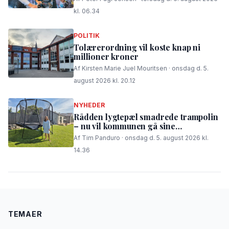
kl. 06.34
POLITIK
Tolærerordning vil koste knap ni
millioner kroner
Af Kirsten Marie Juel Mouritsen · onsdag d. 5.
august 2026 kl. 20.12
NYHEDER
Rådden lygtepæl smadrede trampolin
– nu vil kommunen gå sine
procedurer efter
Af Tim Panduro · onsdag d. 5. august 2026 kl.
14.36
TEMAER