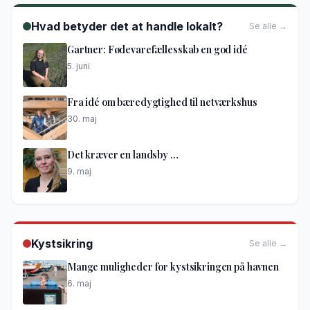
Hvad betyder det at handle lokalt?
Se alle →
Gartner: Fødevarefællesskab en god idé
5. juni
Fra idé om bæredygtighed til netværkshus
30. maj
Det kræver en landsby …
9. maj
Kystsikring
Se alle →
Mange muligheder for kystsikringen på havnen
6. maj