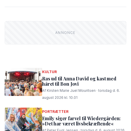
KULTUR
Ras ud til Anna David og kast med
håret til Bon Jovi
Af Kirsten Marie Juel Mouritsen · torsdag d. 6.
august 2026 kl. 10.01
PORTRÆTTER
Emily siger farvel til Wiedergården:
»Det har været livsbekræftende«
Af Peter Fugl Jensen · torsdag d. 6. august 2026