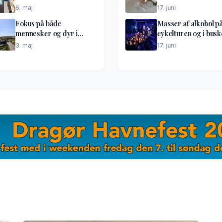
6. maj
17. juni
Fokus på både
Masser af alkohol p
mennesker og dyr i
cykelturen og i bus
optakt til lufthavnsdiget
til festen
3. maj
17. juni