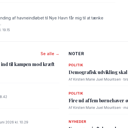
nding af havneindløbet til Nye Havn får mig til at tænke
.
. 19.15
Se alle →
NOTER
 ind til kampen mod kræft
POLITIK
5
Demografisk udvikling ska
Af Kirsten Marie Juel Mouritsen · tir
POLITIK
18.42
Fire ud af fem børnehaver 
Af Kirsten Marie Juel Mouritsen · ma
NYHEDER
uni 2026 kl. 10.29