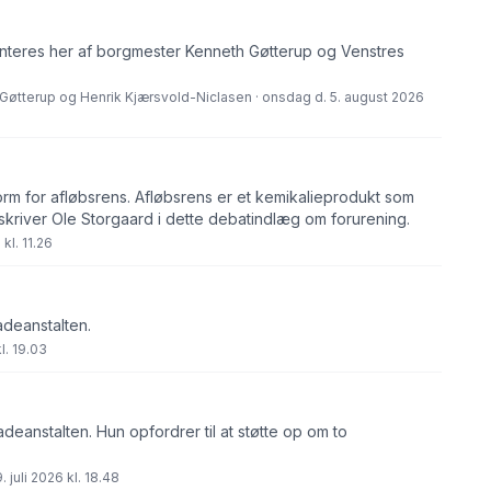
eres her af borgmester Kenneth Gøtterup og Venstres
Gøtterup og Henrik Kjærsvold-Niclasen · onsdag d. 5. august 2026
orm for afløbsrens. Afløbsrens er et kemikalieprodukt som
skriver Ole Storgaard i dette debatindlæg om forurening.
kl. 11.26
adeanstalten.
l. 19.03
eanstalten. Hun opfordrer til at støtte op om to
 juli 2026 kl. 18.48