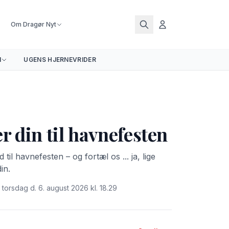
Om Dragør Nyt
N
UGENS HJERNEVRIDER
r din til havnefesten
il havnefesten – og fortæl os ... ja, lige
in.
 torsdag d. 6. august 2026 kl. 18.29