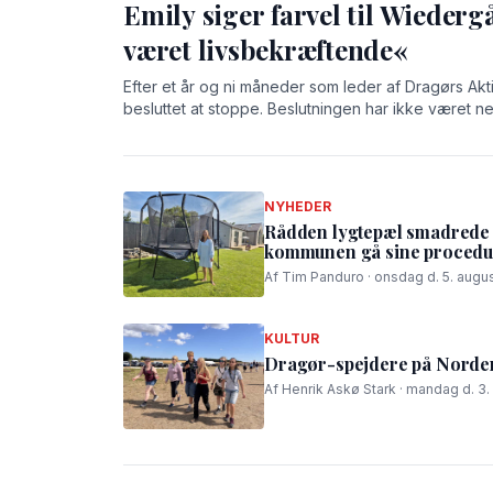
Emily siger farvel til Wiederg
været livsbekræftende«
Efter et år og ni måneder som leder af Dragørs Akt
besluttet at stoppe. Beslutningen har ikke været n
på Wiedergården har givet hende både store oplev
NYHEDER
Rådden lygtepæl smadrede t
kommunen gå sine procedur
Af Tim Panduro · onsdag d. 5. augus
KULTUR
Dragør-spejdere på Nordens
Af Henrik Askø Stark · mandag d. 3.