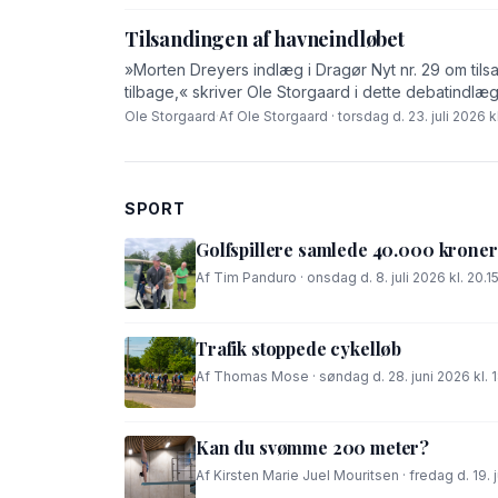
Tilsandingen af havneindløbet
»Morten Dreyers indlæg i Dragør Nyt nr. 29 om tilsa
tilbage,« skriver Ole Storgaard i dette debatindlæg
Ole Storgaard
·
Af Ole Storgaard · torsdag d. 23. juli 2026 kl
SPORT
Golfspillere samlede 40.000 kroner
Af Tim Panduro · onsdag d. 8. juli 2026 kl. 20.1
Trafik stoppede cykelløb
Af Thomas Mose · søndag d. 28. juni 2026 kl. 
Kan du svømme 200 meter?
Af Kirsten Marie Juel Mouritsen · fredag d. 19. j