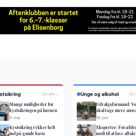
stsikring
Unge og alkohol
Se alle →
Se 
Mange muligheder for
Udvalgsformand: V
kystsikringen på havnen
skal tage mere ansv
6. maj
18. juni
Kystsikring rykker helt
Eksperter: Forældr
ind på gamle havn
nødt til at lave aftale