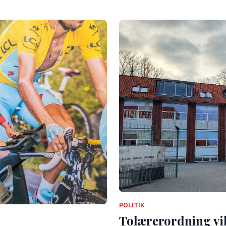
POLITIK
Tolærerordning vil