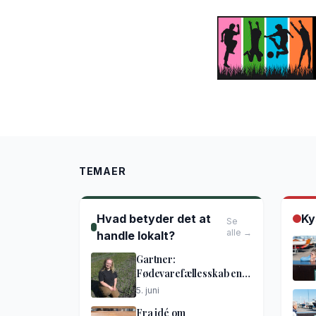
TEMAER
Hvad betyder det at
Ky
Se
alle →
handle lokalt?
Gartner:
Fødevarefællesskab en
god idé
5. juni
Fra idé om