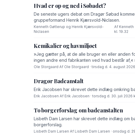
Hvad er op og ned i Søbadet?
De seneste ugers debat om Dragør Søbad komment
gruppeformand Henrik Kjærsvold-Niclasen.
Kenneth Gøtterup og Henrik Kjærsvold-
Af Kenneth 
·
Niclasen
kl. 19.32
Kemikalier og havmiljøet
»Jeg gætter på, at de alle bruger en eller anden f
ingen andre end fabrikanten ved hvad består af,« 
Ole Storgaard
·
Af Ole Storgaard · tirsdag d. 4. august 2026 
Dragør Badeanstalt
Erik Jacobsen har skrevet dette indlæg omkring b
Erik Jacobsen
·
Af Erik Jacobsen · torsdag d. 30. juli 2026 k
To borgerforslag om badeanstalten
Lisbeth Dam Larsen har skrevet dette indlæg om bad
borgerforslag.
Lisbeth Dam Larsen
·
Af Lisbeth Dam Larsen · onsdag d. 29.