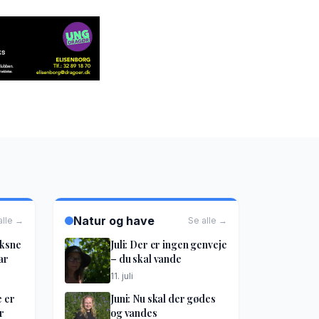
Natur og have
alle →
Se alle →
oksne
Juli: Der er ingen genveje
ar
– du skal vande
11. juli
e er
Juni: Nu skal der gødes
r
og vandes