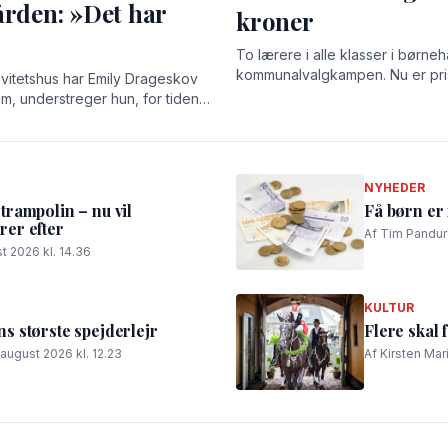
ården: »Det har
kroner
To lærere i alle klasser i børneh
kommunalvalgkampen. Nu er pris
ivitetshus har Emily Drageskov
em, understreger hun, for tiden
elser og stærke relationer.
NYHEDER
rampolin – nu vil
Få børn er 
er efter
Af Tim Panduro
t 2026 kl. 14.36
KULTUR
 største spejderlejr
Flere skal 
 august 2026 kl. 12.23
Af Kirsten Mar