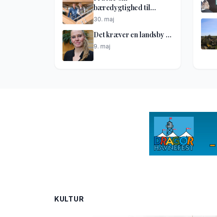
bæredygtighed til
netværkshus
30. maj
Det kræver en landsby …
9. maj
KULTUR