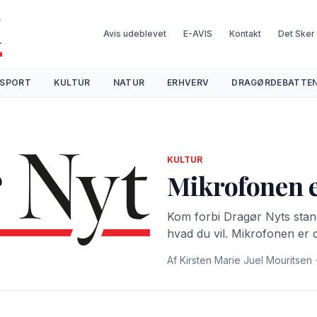
Avis udeblevet
E-AVIS
Kontakt
Det Sker
SPORT
KULTUR
NATUR
ERHVERV
DRAGØRDEBATTE
KULTUR
Mikrofonen e
Kom forbi Dragør Nyts stand t
hvad du vil. Mikrofonen er d
Af Kirsten Marie Juel Mouritsen ·