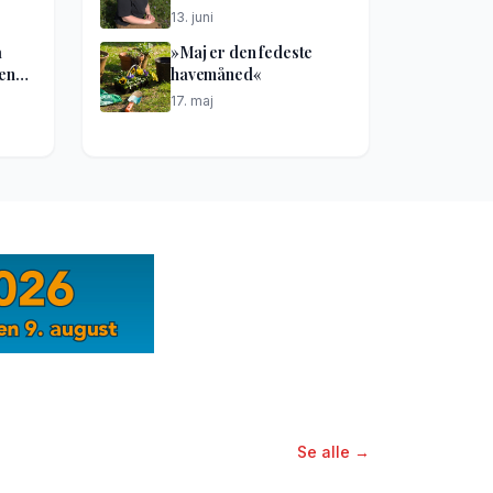
13. juni
å
»Maj er den fedeste
kene
havemåned«
17. maj
Se alle →