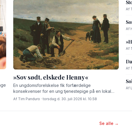
St
Af 
So
Af 
»H
Af 
Da
Af 
»Sov sødt, elskede Henny«
So
age
En ungdomsforelskelse fik forfærdelige
Af 
konsekvenser for en ung tjenestepige på en lokal
gård for godt 100 år siden.
Af Tim Panduro · torsdag d. 30. juli 2026 kl. 10.58
Se alle →