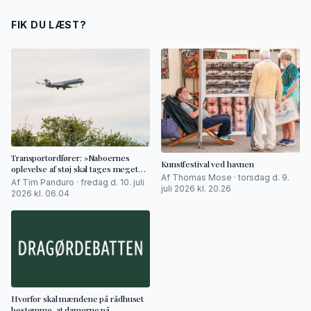
FIK DU LÆST?
Transportordfører: »Naboernes
Kunstfestival ved havnen
oplevelse af støj skal tages meget
Af Thomas Mose · torsdag d. 9.
alvorligt«
Af Tim Panduro · fredag d. 10. juli
juli 2026 kl. 20.26
2026 kl. 06.04
Hvorfor skal mændene på rådhuset
bestemme, at damerne på