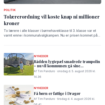
POLITIK
Tolærerordning vil koste knap ni millioner
kroner
To lærere i alle klasser i børnehaveklasse til 3. klasse var et
varmt emne i kommunalvalgkampen. Nu er prisen kommet på
bordet: 8,9 millioner kroner.
NYHEDER
Rådden lygtepæl smadrede trampolin
– nu vil kommunen gå sine
procedurer efter
Af Tim Panduro · onsdag d. 5. august 2026 kl.
14.36
NYHEDER
Få børn er fattige i Dragør
Af Tim Panduro · tirsdag d. 4. august 2026 kl.
06.41