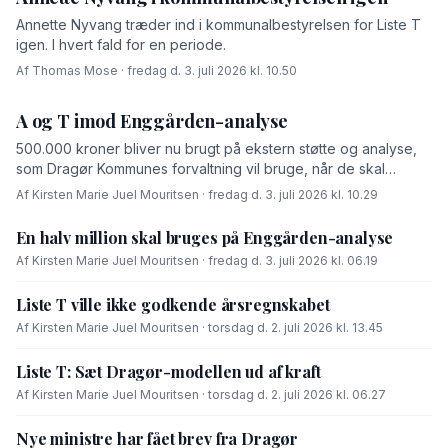
Annette Nyvang træder ind i kommunalbestyrelsen for Liste T
igen. I hvert fald for en periode.
Af Thomas Mose · fredag d. 3. juli 2026 kl. 10.50
A og T imod Enggården-analyse
500.000 kroner bliver nu brugt på ekstern støtte og analyse,
som Dragør Kommunes forvaltning vil bruge, når de skal
forhandle med OK-fonden om en driftsoverenskomst for
Af Kirsten Marie Juel Mouritsen · fredag d. 3. juli 2026 kl. 10.29
Enggården.
En halv million skal bruges på Enggården-analyse
Af Kirsten Marie Juel Mouritsen · fredag d. 3. juli 2026 kl. 06.19
Liste T ville ikke godkende årsregnskabet
Af Kirsten Marie Juel Mouritsen · torsdag d. 2. juli 2026 kl. 13.45
Liste T: Sæt Dragør-modellen ud af kraft
Af Kirsten Marie Juel Mouritsen · torsdag d. 2. juli 2026 kl. 06.27
Nye ministre har fået brev fra Dragør