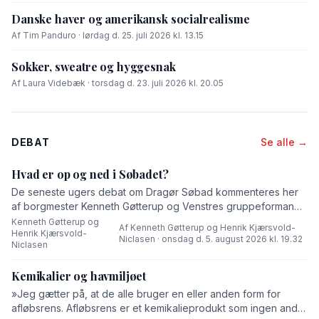
Danske haver og amerikansk socialrealisme
Af Tim Panduro · lørdag d. 25. juli 2026 kl. 13.15
Sokker, sweatre og hyggesnak
Af Laura Videbæk · torsdag d. 23. juli 2026 kl. 20.05
DEBAT
Se alle →
Hvad er op og ned i Søbadet?
De seneste ugers debat om Dragør Søbad kommenteres her
af borgmester Kenneth Gøtterup og Venstres gruppeformand
Henrik Kjærsvold-Niclasen.
Kenneth Gøtterup og
Af Kenneth Gøtterup og Henrik Kjærsvold-
Henrik Kjærsvold-
·
Niclasen · onsdag d. 5. august 2026 kl. 19.32
Niclasen
Kemikalier og havmiljøet
»Jeg gætter på, at de alle bruger en eller anden form for
afløbsrens. Afløbsrens er et kemikalieprodukt som ingen andre