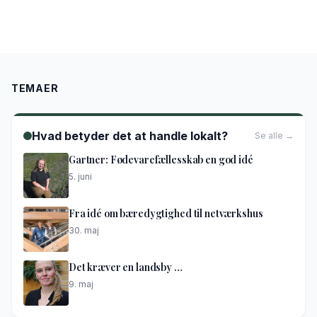
TEMAER
Hvad betyder det at handle lokalt?
Se alle →
Gartner: Fødevarefællesskab en god idé
5. juni
Fra idé om bæredygtighed til netværkshus
30. maj
Det kræver en landsby …
9. maj