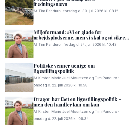
fredningsnævn
Af Tim Panduro · torsdag d. 30. juli 2026 kl. 08.12
Miljøformand: »Vi er glade for
arbejdspladserne, men vi skal også sikre,
at folk i området kan få en god nattesøvn«
Af Tim Panduro · fredag d. 24. juli 2026 kl. 10.43
Politiske venner uenige om
ligestillingspolitik
Af Kirsten Marie Juel Mouritzen og Tim Panduro ·
onsdag d. 22. juli 2026 kl. 10.58
Dragør har fået en ligestillingspolitik –
men den handler kun om køn
Af Kirsten Marie Juel Mouritzen og Tim Panduro ·
onsdag d. 22. juli 2026 kl. 06.34