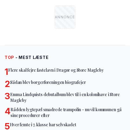
TOP
- MEST LÆSTE
1
Flere skal fejre fastelavn i Dragør og Store Magleby
2
Sådan blev borgerforeningen biografejer
3
Emma Lindquists debutalbum blev til i en kolonihave i Store
Magleby
4
Rådden lygtepæl smadrede trampolin – nu vil kommunen gå
sine procedurer efter
5
Hver femte i 7. klasse har selvskadet