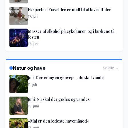
Eksperter: Forældre er nødt til at lave aftaler
17. juni
Masser af alkohol på cykelturen og i buskene til
festen
17. juni
Natur og have
Se alle →
Juli: Der er ingen genveje – du skal vande
11. juli
Juni: Nu skal der gødes og vandes
13. juni
»Maj er den fedeste havemåned«
17. maj