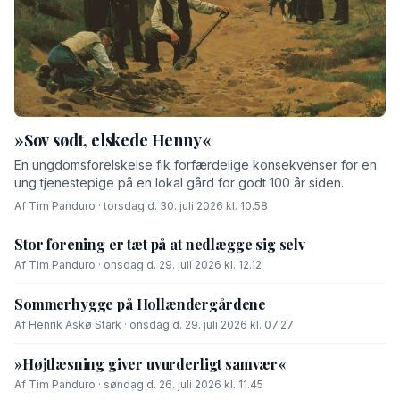
»Sov sødt, elskede Henny«
En ungdomsforelskelse fik forfærdelige konsekvenser for en
ung tjenestepige på en lokal gård for godt 100 år siden.
Af Tim Panduro · torsdag d. 30. juli 2026 kl. 10.58
Stor forening er tæt på at nedlægge sig selv
Af Tim Panduro · onsdag d. 29. juli 2026 kl. 12.12
Sommerhygge på Hollændergårdene
Af Henrik Askø Stark · onsdag d. 29. juli 2026 kl. 07.27
»Højtlæsning giver uvurderligt samvær«
Af Tim Panduro · søndag d. 26. juli 2026 kl. 11.45