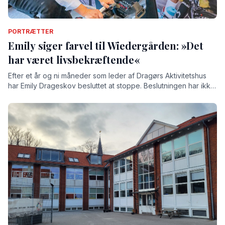
PORTRÆTTER
Emily siger farvel til Wiedergården: »Det
har været livsbekræftende«
Efter et år og ni måneder som leder af Dragørs Aktivitetshus
har Emily Drageskov besluttet at stoppe. Beslutningen har ikke
været nem, understreger hun, for tiden på Wiedergården har
givet hende både store oplevelser og stærke relationer.