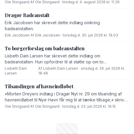
end fabrikanten ved hvad består af,« skriver Ole Storgaard i
Ole Storgaard
·
Af Ole Storgaard · tirsdag d. 4. august 2026 kl. 11.26
dette debatindlæg om forurening.
Dragør Badeanstalt
Erik Jacobsen har skrevet dette indlæg omkring
badeanstalten.
Erik Jacobsen
·
Af Erik Jacobsen · torsdag d. 30. juli 2026 kl. 19.03
To borgerforslag om badeanstalten
Lisbeth Dam Larsen har skrevet dette indlæg om
badeanstalten. Hun opfordrer til at støtte op om to
borgerforslag.
Lisbeth Dam
Af Lisbeth Dam Larsen · onsdag d. 29. juli 2026 kl.
·
Larsen
18.48
Tilsandingen af havneindløbet
»Morten Dreyers indlæg i Dragør Nyt nr. 29 om tilsanding af
havneindløbet til Nye Havn får mig til at tænke tilbage,« skriver
Ole Storgaard i dette debatindlæg.
Ole Storgaard
·
Af Ole Storgaard · torsdag d. 23. juli 2026 kl. 19.15