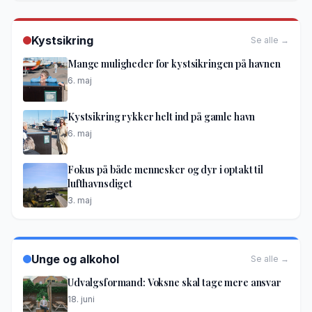
Kystsikring
Se alle →
Mange muligheder for kystsikringen på havnen
6. maj
Kystsikring rykker helt ind på gamle havn
6. maj
Fokus på både mennesker og dyr i optakt til
lufthavnsdiget
3. maj
Unge og alkohol
Se alle →
Udvalgsformand: Voksne skal tage mere ansvar
18. juni