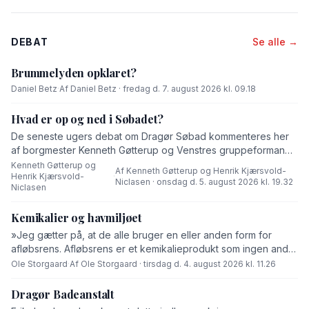
DEBAT
Se alle →
Brummelyden opklaret?
Daniel Betz
·
Af Daniel Betz · fredag d. 7. august 2026 kl. 09.18
Hvad er op og ned i Søbadet?
De seneste ugers debat om Dragør Søbad kommenteres her
af borgmester Kenneth Gøtterup og Venstres gruppeformand
Henrik Kjærsvold-Niclasen.
Kenneth Gøtterup og
Af Kenneth Gøtterup og Henrik Kjærsvold-
Henrik Kjærsvold-
·
Niclasen · onsdag d. 5. august 2026 kl. 19.32
Niclasen
Kemikalier og havmiljøet
»Jeg gætter på, at de alle bruger en eller anden form for
afløbsrens. Afløbsrens er et kemikalieprodukt som ingen andre
end fabrikanten ved hvad består af,« skriver Ole Storgaard i
Ole Storgaard
·
Af Ole Storgaard · tirsdag d. 4. august 2026 kl. 11.26
dette debatindlæg om forurening.
Dragør Badeanstalt