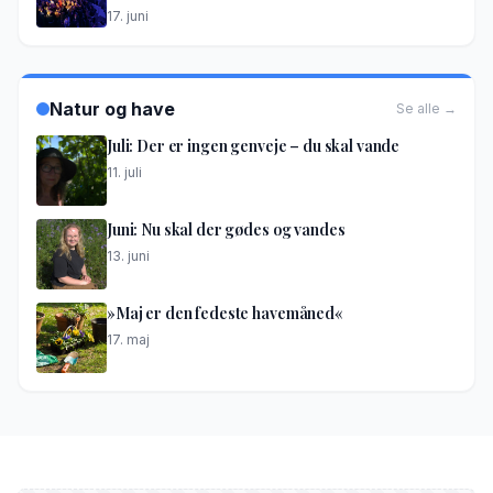
17. juni
Natur og have
Se alle →
Juli: Der er ingen genveje – du skal vande
11. juli
Juni: Nu skal der gødes og vandes
13. juni
»Maj er den fedeste havemåned«
17. maj