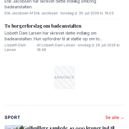
Erik Jacobsen har skrevet dette indlæg omkring
badeanstalten.
Erik Jacobsen
·
Af Erik Jacobsen · torsdag d. 30. juli 2026 kl. 19.03
To borgerforslag om badeanstalten
Lisbeth Dam Larsen har skrevet dette indlæg om
badeanstalten. Hun opfordrer til at støtte op om to
borgerforslag.
Lisbeth Dam
Af Lisbeth Dam Larsen · onsdag d. 29. juli 2026 kl.
·
Larsen
18.48
SPORT
Se alle →
Golfspillere samlede 40.000 kroner ind til