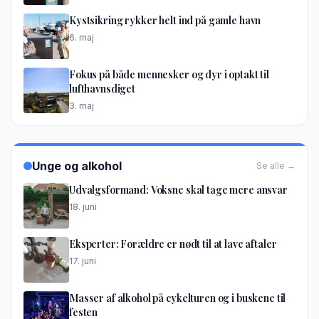
Kystsikring rykker helt ind på gamle havn
6. maj
Fokus på både mennesker og dyr i optakt til
lufthavnsdiget
3. maj
Unge og alkohol
Se alle →
Udvalgsformand: Voksne skal tage mere ansvar
18. juni
Eksperter: Forældre er nødt til at lave aftaler
17. juni
Masser af alkohol på cykelturen og i buskene til
festen