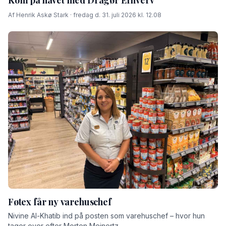
Af Henrik Askø Stark · fredag d. 31. juli 2026 kl. 12.08
Føtex får ny varehuschef
Nivine Al-Khatib ind på posten som varehuschef – hvor hun
tager over efter Morten Meinertz.