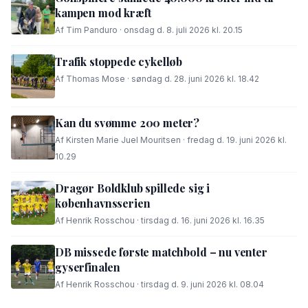
kampen mod kræft
Af Tim Panduro · onsdag d. 8. juli 2026 kl. 20.15
Trafik stoppede cykelløb
Af Thomas Mose · søndag d. 28. juni 2026 kl. 18.42
Kan du svømme 200 meter?
Af Kirsten Marie Juel Mouritsen · fredag d. 19. juni 2026 kl.
10.29
Dragør Boldklub spillede sig i
københavnsserien
Af Henrik Rosschou · tirsdag d. 16. juni 2026 kl. 16.35
DB missede første matchbold – nu venter
gyserfinalen
Af Henrik Rosschou · tirsdag d. 9. juni 2026 kl. 08.04