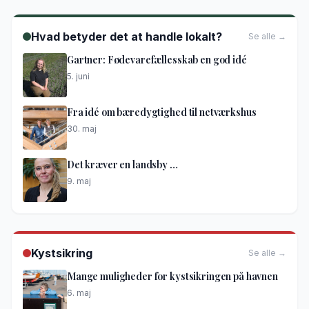
Hvad betyder det at handle lokalt?
Se alle →
Gartner: Fødevarefællesskab en god idé
5. juni
Fra idé om bæredygtighed til netværkshus
30. maj
Det kræver en landsby …
9. maj
Kystsikring
Se alle →
Mange muligheder for kystsikringen på havnen
6. maj