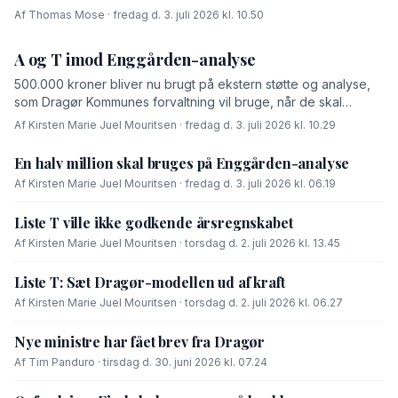
Af Thomas Mose · fredag d. 3. juli 2026 kl. 10.50
A og T imod Enggården-analyse
500.000 kroner bliver nu brugt på ekstern støtte og analyse,
som Dragør Kommunes forvaltning vil bruge, når de skal
forhandle med OK-fonden om en driftsoverenskomst for
Af Kirsten Marie Juel Mouritsen · fredag d. 3. juli 2026 kl. 10.29
Enggården.
En halv million skal bruges på Enggården-analyse
Af Kirsten Marie Juel Mouritsen · fredag d. 3. juli 2026 kl. 06.19
Liste T ville ikke godkende årsregnskabet
Af Kirsten Marie Juel Mouritsen · torsdag d. 2. juli 2026 kl. 13.45
Liste T: Sæt Dragør-modellen ud af kraft
Af Kirsten Marie Juel Mouritsen · torsdag d. 2. juli 2026 kl. 06.27
Nye ministre har fået brev fra Dragør
Af Tim Panduro · tirsdag d. 30. juni 2026 kl. 07.24