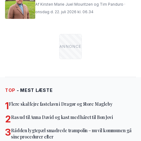
Af Kirsten Marie Juel Mouritzen og Tim Panduro ·
onsdag d. 22. juli 2026 kl. 06.34
TOP
- MEST LÆSTE
1
Flere skal fejre fastelavn i Dragør og Store Magleby
2
Ras ud til Anna David og kast med håret til Bon Jovi
3
Rådden lygtepæl smadrede trampolin – nu vil kommunen gå
sine procedurer efter