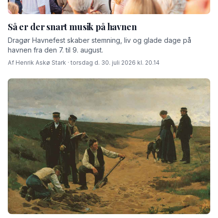
Så er der snart musik på havnen
Dragør Havnefest skaber stemning, liv og glade dage på
havnen fra den 7. til 9. august.
Af Henrik Askø Stark · torsdag d. 30. juli 2026 kl. 20.14