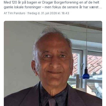
Med 120 år på bagen er Dragør Borgerforening en af de helt
gamle lokale foreninger – men fokus de senere år har været at
skabe rammer for fremtiden fortæller den afgåede formand
Af Tim Panduro · fredag d. 31. juli 2026 kl. 18.43
Jørn Steen Larsen og hans afløser Tore Niedel.