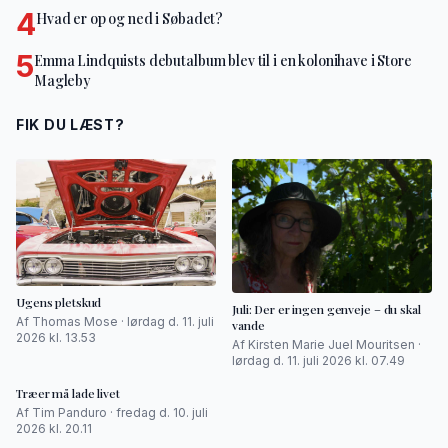
4
Hvad er op og ned i Søbadet?
5
Emma Lindquists debutalbum blev til i en kolonihave i Store
Magleby
FIK DU LÆST?
Ugens pletskud
Juli: Der er ingen genveje – du skal
Af Thomas Mose · lørdag d. 11. juli
vande
2026 kl. 13.53
Af Kirsten Marie Juel Mouritsen ·
lørdag d. 11. juli 2026 kl. 07.49
Træer må lade livet
Af Tim Panduro · fredag d. 10. juli
2026 kl. 20.11