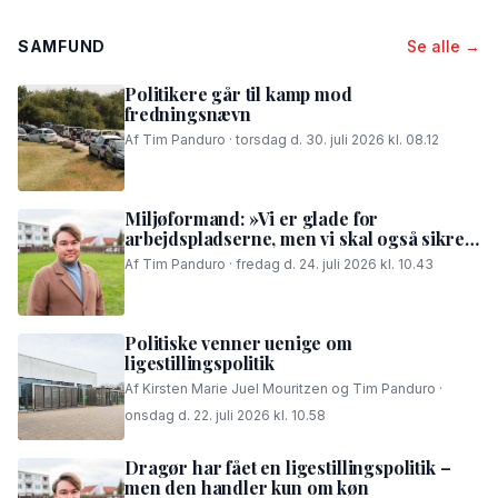
SAMFUND
Se alle →
Politikere går til kamp mod
fredningsnævn
Af Tim Panduro · torsdag d. 30. juli 2026 kl. 08.12
Miljøformand: »Vi er glade for
arbejdspladserne, men vi skal også sikre,
at folk i området kan få en god nattesøvn«
Af Tim Panduro · fredag d. 24. juli 2026 kl. 10.43
Politiske venner uenige om
ligestillingspolitik
Af Kirsten Marie Juel Mouritzen og Tim Panduro ·
onsdag d. 22. juli 2026 kl. 10.58
Dragør har fået en ligestillingspolitik –
men den handler kun om køn