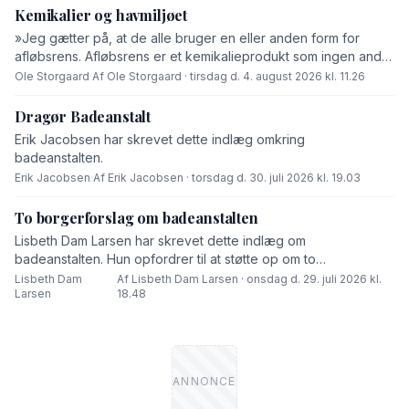
Kemikalier og havmiljøet
»Jeg gætter på, at de alle bruger en eller anden form for
afløbsrens. Afløbsrens er et kemikalieprodukt som ingen andre
end fabrikanten ved hvad består af,« skriver Ole Storgaard i
Ole Storgaard
·
Af Ole Storgaard · tirsdag d. 4. august 2026 kl. 11.26
dette debatindlæg om forurening.
Dragør Badeanstalt
Erik Jacobsen har skrevet dette indlæg omkring
badeanstalten.
Erik Jacobsen
·
Af Erik Jacobsen · torsdag d. 30. juli 2026 kl. 19.03
To borgerforslag om badeanstalten
Lisbeth Dam Larsen har skrevet dette indlæg om
badeanstalten. Hun opfordrer til at støtte op om to
borgerforslag.
Lisbeth Dam
Af Lisbeth Dam Larsen · onsdag d. 29. juli 2026 kl.
·
Larsen
18.48