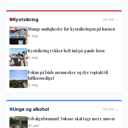
Kystsikring
Se alle →
Mange muligheder for kystsikringen på havnen
6. maj
Kystsikring rykker helt ind på gamle havn
6. maj
Fokus på både mennesker og dyr i optakt til
lufthavnsdiget
3. maj
Unge og alkohol
Se alle →
Udvalgsformand: Voksne skal tage mere ansvar
18. juni