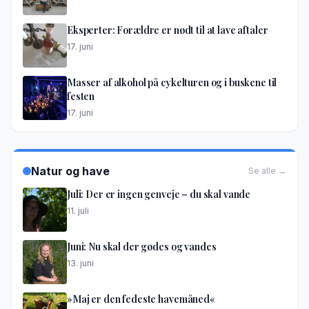
Eksperter: Forældre er nødt til at lave aftaler
17. juni
Masser af alkohol på cykelturen og i buskene til
festen
17. juni
Natur og have
Se alle →
Juli: Der er ingen genveje – du skal vande
11. juli
Juni: Nu skal der gødes og vandes
13. juni
»Maj er den fedeste havemåned«