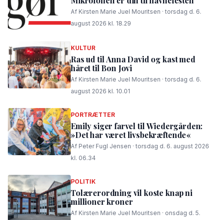
Mikrofonen er din til havnefesten
Af Kirsten Marie Juel Mouritsen · torsdag d. 6.
august 2026 kl. 18.29
KULTUR
Ras ud til Anna David og kast med
håret til Bon Jovi
Af Kirsten Marie Juel Mouritsen · torsdag d. 6.
august 2026 kl. 10.01
PORTRÆTTER
Emily siger farvel til Wiedergården:
»Det har været livsbekræftende«
Af Peter Fugl Jensen · torsdag d. 6. august 2026
kl. 06.34
POLITIK
Tolærerordning vil koste knap ni
millioner kroner
Af Kirsten Marie Juel Mouritsen · onsdag d. 5.