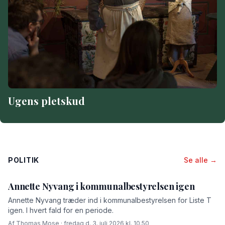
Ugens pletskud
POLITIK
Se alle →
Annette Nyvang i kommunalbestyrelsen igen
Annette Nyvang træder ind i kommunalbestyrelsen for Liste T
igen. I hvert fald for en periode.
Af Thomas Mose · fredag d. 3. juli 2026 kl. 10.50