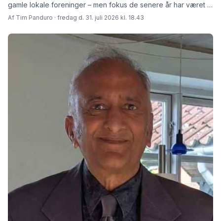
gamle lokale foreninger – men fokus de senere år har været at
skabe rammer for fremtiden fortæller den afgåede formand
Af Tim Panduro · fredag d. 31. juli 2026 kl. 18.43
Jørn Steen Larsen og hans afløser Tore Niedel.