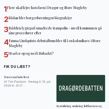
1
Flere skal fejre fastelavn i Dragør og Store Magleby
2
Sådan blev borgerforeningen biografejer
3
Rådden lygtepæl smadrede trampolin – nu vil kommunen gå
sine procedurer efter
4
Emma Lindquists debutalbum blev til i en kolonihave i Store
Magleby
5
Hvad er op og ned i Søbadet?
FIK DU LÆST?
Træer må lade livet
Af Tim Panduro · fredag d. 10. juli
2026 kl. 20.11
Kystsikring omkring lufthavnen og