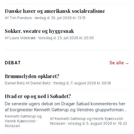
Danske haver og amerikansk socialrealisme
Af Tim Panduro · lørdag d. 25. juli 2026 kl. 13.15
Sokker, sweatre og hyggesnak
Af Laura Videbæk · torsdag d. 23. juli 2026 kl. 20.05
DEBAT
Se alle →
Brummelyden opklaret?
Daniel Betz
·
Af Daniel Betz · fredag d. 7. august 2026 kl. 09.18
Hvad er op og ned i Søbadet?
De seneste ugers debat om Dragør Søbad kommenteres her
af borgmester Kenneth Gøtterup og Venstres gruppeformand
Henrik Kjærsvold-Niclasen.
Kenneth Gøtterup og
Af Kenneth Gøtterup og Henrik Kjærsvold-
Henrik Kjærsvold-
·
Niclasen · onsdag d. 5. august 2026 kl. 19.32
Niclasen