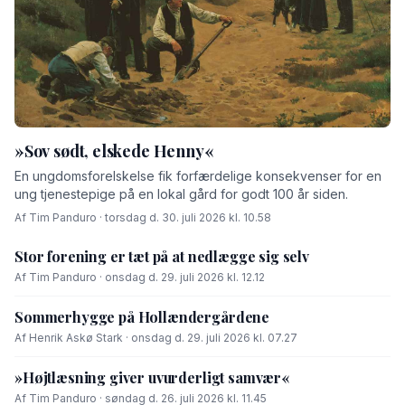
»Sov sødt, elskede Henny«
En ungdomsforelskelse fik forfærdelige konsekvenser for en
ung tjenestepige på en lokal gård for godt 100 år siden.
Af Tim Panduro · torsdag d. 30. juli 2026 kl. 10.58
Stor forening er tæt på at nedlægge sig selv
Af Tim Panduro · onsdag d. 29. juli 2026 kl. 12.12
Sommerhygge på Hollændergårdene
Af Henrik Askø Stark · onsdag d. 29. juli 2026 kl. 07.27
»Højtlæsning giver uvurderligt samvær«
Af Tim Panduro · søndag d. 26. juli 2026 kl. 11.45