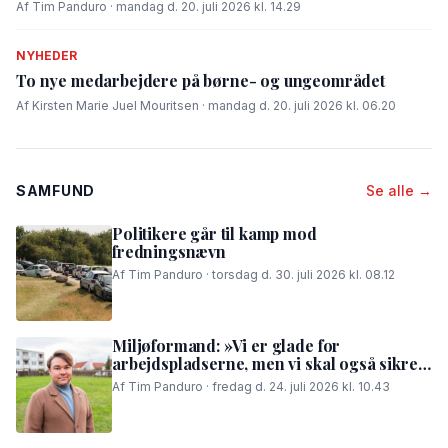
Af Tim Panduro · mandag d. 20. juli 2026 kl. 14.29
NYHEDER
To nye medarbejdere på børne- og ungeområdet
Af Kirsten Marie Juel Mouritsen · mandag d. 20. juli 2026 kl. 06.20
SAMFUND
Se alle →
Politikere går til kamp mod
fredningsnævn
Af Tim Panduro · torsdag d. 30. juli 2026 kl. 08.12
Miljøformand: »Vi er glade for
arbejdspladserne, men vi skal også sikre,
at folk i området kan få en god nattesøvn«
Af Tim Panduro · fredag d. 24. juli 2026 kl. 10.43