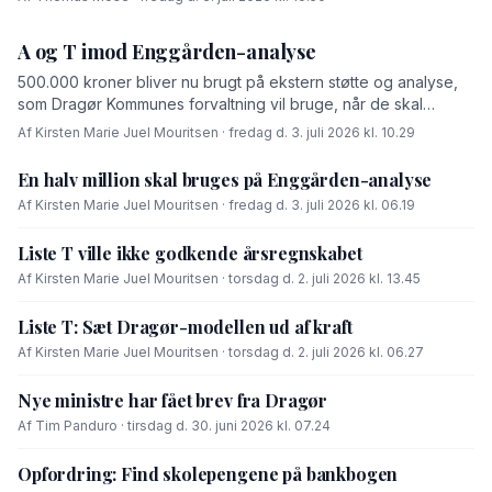
A og T imod Enggården-analyse
500.000 kroner bliver nu brugt på ekstern støtte og analyse,
som Dragør Kommunes forvaltning vil bruge, når de skal
forhandle med OK-fonden om en driftsoverenskomst for
Af Kirsten Marie Juel Mouritsen · fredag d. 3. juli 2026 kl. 10.29
Enggården.
En halv million skal bruges på Enggården-analyse
Af Kirsten Marie Juel Mouritsen · fredag d. 3. juli 2026 kl. 06.19
Liste T ville ikke godkende årsregnskabet
Af Kirsten Marie Juel Mouritsen · torsdag d. 2. juli 2026 kl. 13.45
Liste T: Sæt Dragør-modellen ud af kraft
Af Kirsten Marie Juel Mouritsen · torsdag d. 2. juli 2026 kl. 06.27
Nye ministre har fået brev fra Dragør
Af Tim Panduro · tirsdag d. 30. juni 2026 kl. 07.24
Opfordring: Find skolepengene på bankbogen