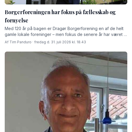
Borgerforeningen har fokus på fællesskab og
fornyelse
Med 120 år på bagen er Dragør Borgerforening en af de helt
gamle lokale foreninger – men fokus de senere år har været at
skabe rammer for fremtiden fortæller den afgåede formand
Af Tim Panduro · fredag d. 31. juli 2026 kl. 18.43
Jørn Steen Larsen og hans afløser Tore Niedel.