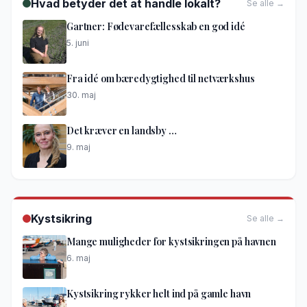
Hvad betyder det at handle lokalt?
Se alle →
Gartner: Fødevarefællesskab en god idé
5. juni
Fra idé om bæredygtighed til netværkshus
30. maj
Det kræver en landsby …
9. maj
Kystsikring
Se alle →
Mange muligheder for kystsikringen på havnen
6. maj
Kystsikring rykker helt ind på gamle havn