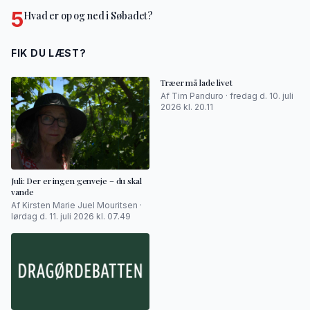
5
Hvad er op og ned i Søbadet?
FIK DU LÆST?
Træer må lade livet
Af Tim Panduro · fredag d. 10. juli
2026 kl. 20.11
Juli: Der er ingen genveje – du skal
vande
Af Kirsten Marie Juel Mouritsen ·
lørdag d. 11. juli 2026 kl. 07.49