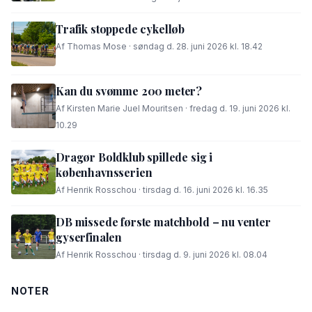
Trafik stoppede cykelløb
Af Thomas Mose · søndag d. 28. juni 2026 kl. 18.42
Kan du svømme 200 meter?
Af Kirsten Marie Juel Mouritsen · fredag d. 19. juni 2026 kl.
10.29
Dragør Boldklub spillede sig i
københavnsserien
Af Henrik Rosschou · tirsdag d. 16. juni 2026 kl. 16.35
DB missede første matchbold – nu venter
gyserfinalen
Af Henrik Rosschou · tirsdag d. 9. juni 2026 kl. 08.04
NOTER