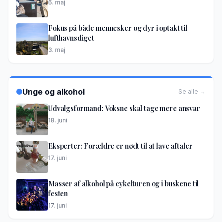
6. maj
Fokus på både mennesker og dyr i optakt til
lufthavnsdiget
3. maj
Unge og alkohol
Se alle →
Udvalgsformand: Voksne skal tage mere ansvar
18. juni
Eksperter: Forældre er nødt til at lave aftaler
17. juni
Masser af alkohol på cykelturen og i buskene til
festen
17. juni