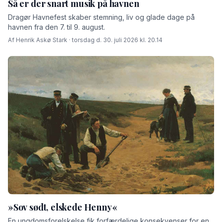
Så er der snart musik på havnen
Dragør Havnefest skaber stemning, liv og glade dage på
havnen fra den 7. til 9. august.
Af Henrik Askø Stark · torsdag d. 30. juli 2026 kl. 20.14
»Sov sødt, elskede Henny«
En ungdomsforelskelse fik forfærdelige konsekvenser for en