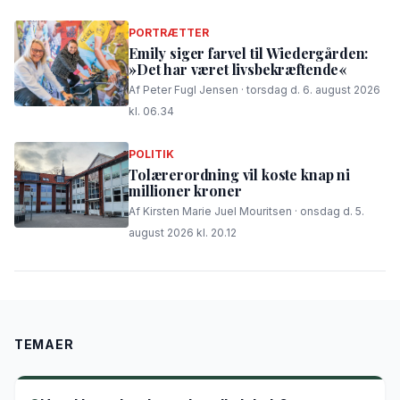
PORTRÆTTER
Emily siger farvel til Wiedergården:
»Det har været livsbekræftende«
Af Peter Fugl Jensen · torsdag d. 6. august 2026
kl. 06.34
POLITIK
Tolærerordning vil koste knap ni
millioner kroner
Af Kirsten Marie Juel Mouritsen · onsdag d. 5.
august 2026 kl. 20.12
TEMAER