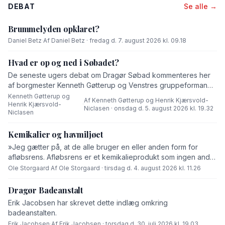
DEBAT
Se alle →
Brummelyden opklaret?
Daniel Betz
·
Af Daniel Betz · fredag d. 7. august 2026 kl. 09.18
Hvad er op og ned i Søbadet?
De seneste ugers debat om Dragør Søbad kommenteres her
af borgmester Kenneth Gøtterup og Venstres gruppeformand
Henrik Kjærsvold-Niclasen.
Kenneth Gøtterup og
Af Kenneth Gøtterup og Henrik Kjærsvold-
Henrik Kjærsvold-
·
Niclasen · onsdag d. 5. august 2026 kl. 19.32
Niclasen
Kemikalier og havmiljøet
»Jeg gætter på, at de alle bruger en eller anden form for
afløbsrens. Afløbsrens er et kemikalieprodukt som ingen andre
end fabrikanten ved hvad består af,« skriver Ole Storgaard i
Ole Storgaard
·
Af Ole Storgaard · tirsdag d. 4. august 2026 kl. 11.26
dette debatindlæg om forurening.
Dragør Badeanstalt
Erik Jacobsen har skrevet dette indlæg omkring
badeanstalten.
Erik Jacobsen
·
Af Erik Jacobsen · torsdag d. 30. juli 2026 kl. 19.03