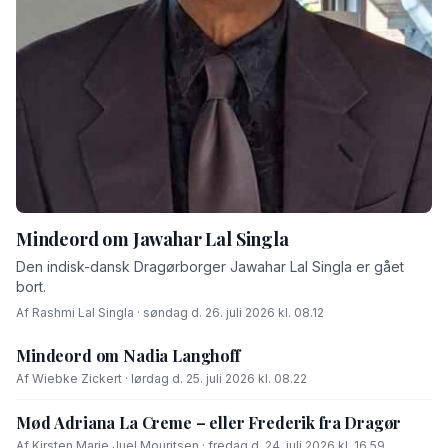
Mindeord om Jawahar Lal Singla
Den indisk-dansk Dragørborger Jawahar Lal Singla er gået
bort.
Af Rashmi Lal Singla · søndag d. 26. juli 2026 kl. 08.12
Mindeord om Nadia Langhoff
Af Wiebke Zickert · lørdag d. 25. juli 2026 kl. 08.22
Mød Adriana La Creme – eller Frederik fra Dragør
Af Kirsten Marie Juel Mouritsen · fredag d. 24. juli 2026 kl. 16.59