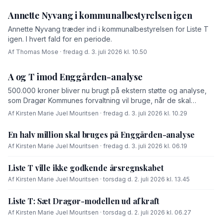
Annette Nyvang i kommunalbestyrelsen igen
Annette Nyvang træder ind i kommunalbestyrelsen for Liste T
igen. I hvert fald for en periode.
Af Thomas Mose · fredag d. 3. juli 2026 kl. 10.50
A og T imod Enggården-analyse
500.000 kroner bliver nu brugt på ekstern støtte og analyse,
som Dragør Kommunes forvaltning vil bruge, når de skal
forhandle med OK-fonden om en driftsoverenskomst for
Af Kirsten Marie Juel Mouritsen · fredag d. 3. juli 2026 kl. 10.29
Enggården.
En halv million skal bruges på Enggården-analyse
Af Kirsten Marie Juel Mouritsen · fredag d. 3. juli 2026 kl. 06.19
Liste T ville ikke godkende årsregnskabet
Af Kirsten Marie Juel Mouritsen · torsdag d. 2. juli 2026 kl. 13.45
Liste T: Sæt Dragør-modellen ud af kraft
Af Kirsten Marie Juel Mouritsen · torsdag d. 2. juli 2026 kl. 06.27