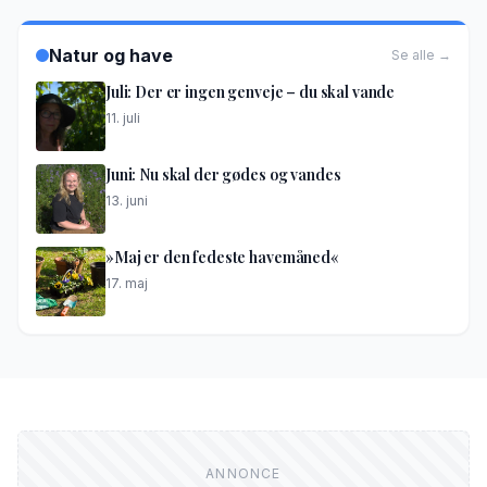
Natur og have
Se alle →
Juli: Der er ingen genveje – du skal vande
11. juli
Juni: Nu skal der gødes og vandes
13. juni
»Maj er den fedeste havemåned«
17. maj