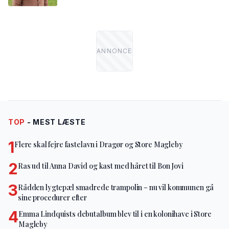
TOP
- MEST LÆSTE
1
Flere skal fejre fastelavn i Dragør og Store Magleby
2
Ras ud til Anna David og kast med håret til Bon Jovi
3
Rådden lygtepæl smadrede trampolin – nu vil kommunen gå
sine procedurer efter
4
Emma Lindquists debutalbum blev til i en kolonihave i Store
Magleby