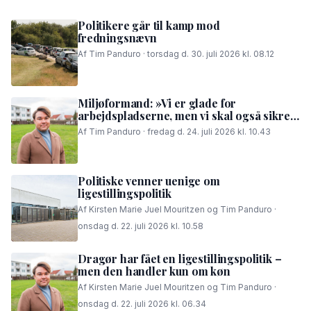
Politikere går til kamp mod
fredningsnævn
Af Tim Panduro · torsdag d. 30. juli 2026 kl. 08.12
Miljøformand: »Vi er glade for
arbejdspladserne, men vi skal også sikre,
at folk i området kan få en god nattesøvn«
Af Tim Panduro · fredag d. 24. juli 2026 kl. 10.43
Politiske venner uenige om
ligestillingspolitik
Af Kirsten Marie Juel Mouritzen og Tim Panduro ·
onsdag d. 22. juli 2026 kl. 10.58
Dragør har fået en ligestillingspolitik –
men den handler kun om køn
Af Kirsten Marie Juel Mouritzen og Tim Panduro ·
onsdag d. 22. juli 2026 kl. 06.34