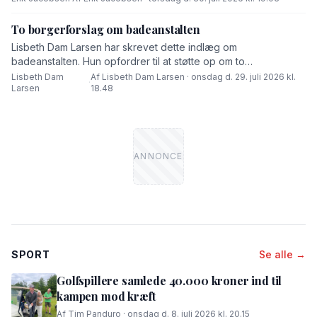
To borgerforslag om badeanstalten
Lisbeth Dam Larsen har skrevet dette indlæg om
badeanstalten. Hun opfordrer til at støtte op om to
borgerforslag.
Lisbeth Dam
Af Lisbeth Dam Larsen · onsdag d. 29. juli 2026 kl.
·
Larsen
18.48
SPORT
Se alle →
Golfspillere samlede 40.000 kroner ind til
kampen mod kræft
Af Tim Panduro · onsdag d. 8. juli 2026 kl. 20.15