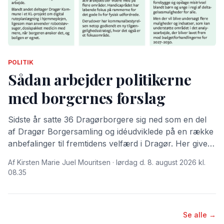
POLITIK
Sådan arbejder politikerne
med borgernes forslag
Sidste år satte 36 Dragørborgere sig ned som en del
af Dragør Borgersamling og idéudviklede på en række
anbefalinger til fremtidens velfærd i Dragør. Her giver
Dragør Nyt dig en gennemgang af, hvordan
Af Kirsten Marie Juel Mouritsen · lørdag d. 8. august 2026 kl.
kommunalpolitikerne i år har valgt at arbejde videre
08.35
med forslagene.
Se alle →