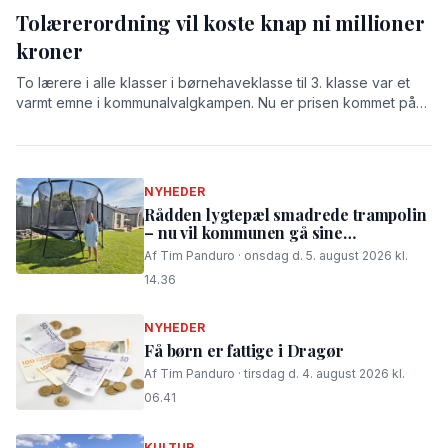
Tolærerordning vil koste knap ni millioner
kroner
To lærere i alle klasser i børnehaveklasse til 3. klasse var et
varmt emne i kommunalvalgkampen. Nu er prisen kommet på
bordet: 8,9 millioner kroner.
NYHEDER
Rådden lygtepæl smadrede trampolin
– nu vil kommunen gå sine
procedurer efter
Af Tim Panduro · onsdag d. 5. august 2026 kl.
14.36
NYHEDER
Få børn er fattige i Dragør
Af Tim Panduro · tirsdag d. 4. august 2026 kl.
06.41
KULTUR