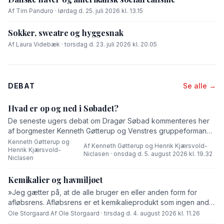
Af Tim Panduro · lørdag d. 25. juli 2026 kl. 13.15
Sokker, sweatre og hyggesnak
Af Laura Videbæk · torsdag d. 23. juli 2026 kl. 20.05
DEBAT
Se alle →
Hvad er op og ned i Søbadet?
De seneste ugers debat om Dragør Søbad kommenteres her
af borgmester Kenneth Gøtterup og Venstres gruppeformand
Henrik Kjærsvold-Niclasen.
Kenneth Gøtterup og
Af Kenneth Gøtterup og Henrik Kjærsvold-
Henrik Kjærsvold-
·
Niclasen · onsdag d. 5. august 2026 kl. 19.32
Niclasen
Kemikalier og havmiljøet
»Jeg gætter på, at de alle bruger en eller anden form for
afløbsrens. Afløbsrens er et kemikalieprodukt som ingen andre
end fabrikanten ved hvad består af,« skriver Ole Storgaard i
Ole Storgaard
·
Af Ole Storgaard · tirsdag d. 4. august 2026 kl. 11.26
dette debatindlæg om forurening.