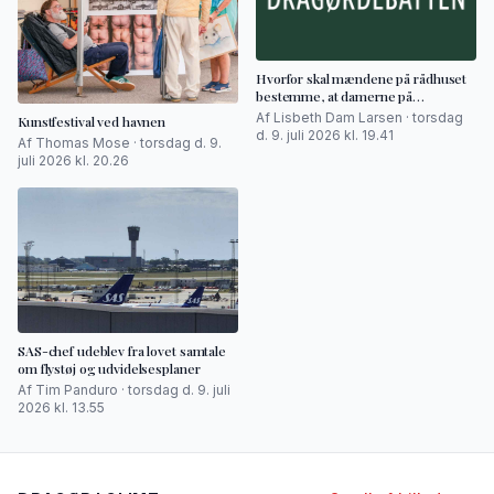
Hvorfor skal mændene på rådhuset
bestemme, at damerne på
badeanstalten skal have tøj på?
Af Lisbeth Dam Larsen · torsdag
Kunstfestival ved havnen
d. 9. juli 2026 kl. 19.41
Af Thomas Mose · torsdag d. 9.
juli 2026 kl. 20.26
SAS-chef udeblev fra lovet samtale
om flystøj og udvidelsesplaner
Af Tim Panduro · torsdag d. 9. juli
2026 kl. 13.55