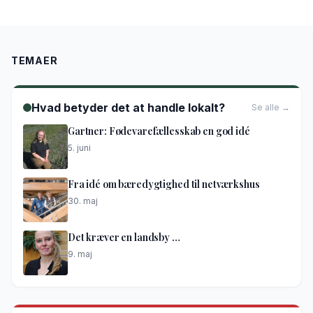
TEMAER
Hvad betyder det at handle lokalt?
Se alle →
Gartner: Fødevarefællesskab en god idé
5. juni
Fra idé om bæredygtighed til netværkshus
30. maj
Det kræver en landsby …
9. maj