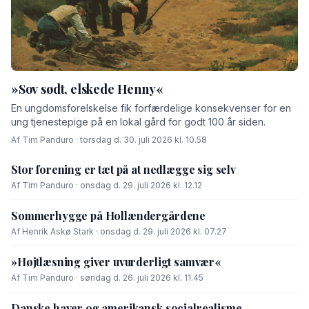
»Sov sødt, elskede Henny«
En ungdomsforelskelse fik forfærdelige konsekvenser for en
ung tjenestepige på en lokal gård for godt 100 år siden.
Af Tim Panduro · torsdag d. 30. juli 2026 kl. 10.58
Stor forening er tæt på at nedlægge sig selv
Af Tim Panduro · onsdag d. 29. juli 2026 kl. 12.12
Sommerhygge på Hollændergårdene
Af Henrik Askø Stark · onsdag d. 29. juli 2026 kl. 07.27
»Højtlæsning giver uvurderligt samvær«
Af Tim Panduro · søndag d. 26. juli 2026 kl. 11.45
Danske haver og amerikansk socialrealisme