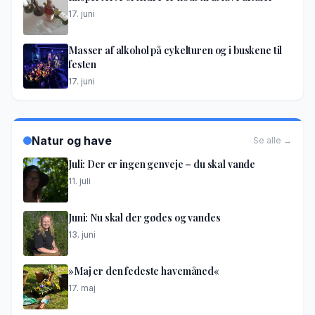
17. juni
Masser af alkohol på cykelturen og i buskene til
festen
17. juni
Natur og have
Se alle →
Juli: Der er ingen genveje – du skal vande
11. juli
Juni: Nu skal der gødes og vandes
13. juni
»Maj er den fedeste havemåned«
17. maj