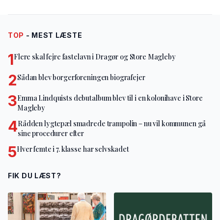
TOP
- MEST LÆSTE
1
Flere skal fejre fastelavn i Dragør og Store Magleby
2
Sådan blev borgerforeningen biografejer
3
Emma Lindquists debutalbum blev til i en kolonihave i Store
Magleby
4
Rådden lygtepæl smadrede trampolin – nu vil kommunen gå
sine procedurer efter
5
Hver femte i 7. klasse har selvskadet
FIK DU LÆST?