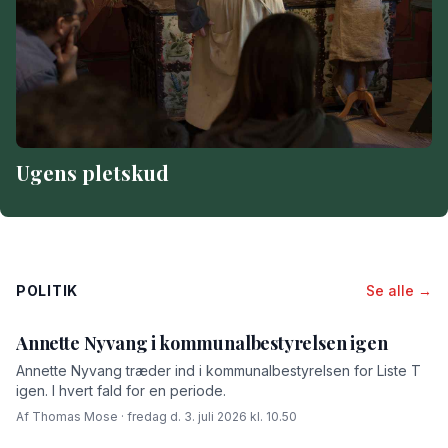
Ugens pletskud
POLITIK
Se alle →
Annette Nyvang i kommunalbestyrelsen igen
Annette Nyvang træder ind i kommunalbestyrelsen for Liste T
igen. I hvert fald for en periode.
Af Thomas Mose · fredag d. 3. juli 2026 kl. 10.50