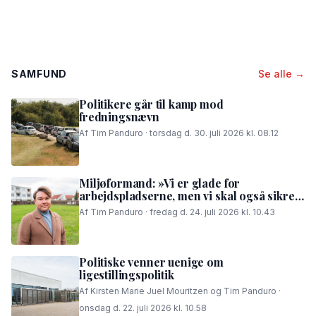
SAMFUND
Se alle →
Politikere går til kamp mod
fredningsnævn
Af Tim Panduro · torsdag d. 30. juli 2026 kl. 08.12
Miljøformand: »Vi er glade for
arbejdspladserne, men vi skal også sikre,
at folk i området kan få en god nattesøvn«
Af Tim Panduro · fredag d. 24. juli 2026 kl. 10.43
Politiske venner uenige om
ligestillingspolitik
Af Kirsten Marie Juel Mouritzen og Tim Panduro ·
onsdag d. 22. juli 2026 kl. 10.58