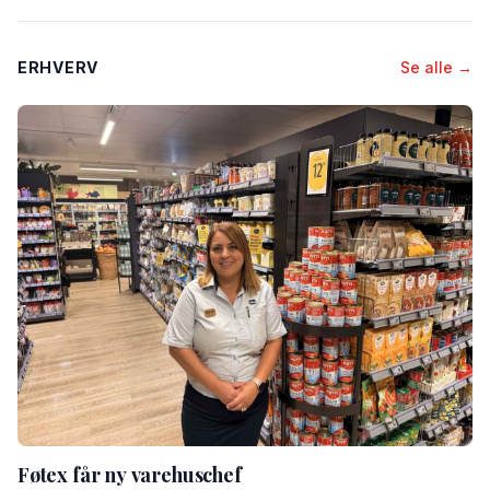
ERHVERV
Se alle →
Føtex får ny varehuschef