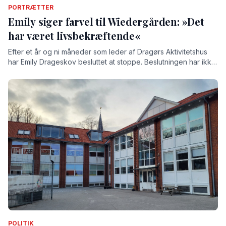
PORTRÆTTER
Emily siger farvel til Wiedergården: »Det
har været livsbekræftende«
Efter et år og ni måneder som leder af Dragørs Aktivitetshus
har Emily Drageskov besluttet at stoppe. Beslutningen har ikke
været nem, understreger hun, for tiden på Wiedergården har
givet hende både store oplevelser og stærke relationer.
POLITIK