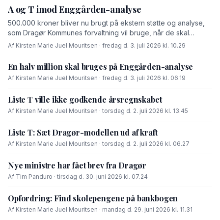
A og T imod Enggården-analyse
500.000 kroner bliver nu brugt på ekstern støtte og analyse,
som Dragør Kommunes forvaltning vil bruge, når de skal
forhandle med OK-fonden om en driftsoverenskomst for
Af Kirsten Marie Juel Mouritsen · fredag d. 3. juli 2026 kl. 10.29
Enggården.
En halv million skal bruges på Enggården-analyse
Af Kirsten Marie Juel Mouritsen · fredag d. 3. juli 2026 kl. 06.19
Liste T ville ikke godkende årsregnskabet
Af Kirsten Marie Juel Mouritsen · torsdag d. 2. juli 2026 kl. 13.45
Liste T: Sæt Dragør-modellen ud af kraft
Af Kirsten Marie Juel Mouritsen · torsdag d. 2. juli 2026 kl. 06.27
Nye ministre har fået brev fra Dragør
Af Tim Panduro · tirsdag d. 30. juni 2026 kl. 07.24
Opfordring: Find skolepengene på bankbogen
Af Kirsten Marie Juel Mouritsen · mandag d. 29. juni 2026 kl. 11.31