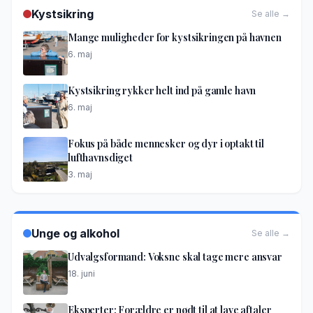
Kystsikring
Se alle →
Mange muligheder for kystsikringen på havnen
6. maj
Kystsikring rykker helt ind på gamle havn
6. maj
Fokus på både mennesker og dyr i optakt til
lufthavnsdiget
3. maj
Unge og alkohol
Se alle →
Udvalgsformand: Voksne skal tage mere ansvar
18. juni
Eksperter: Forældre er nødt til at lave aftaler